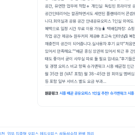
공간, 유연한 업무에 적합🔹 개인실: 독립된 프라이빗 공
공간인테리어는 깔끔하면서도 세련된 플랜테리어 콘셉트로
니다.회의실과 공용 공간 안내공유오피스 1인실 외에도 다
혜택으로 일정 시간 무료 이용 가능🧳 택배집하장: 쇼핑
작업 공간 제공☕ 원두커피 제공🌐 초고속 인터넷📠 복
재충전의 공간이 되어줍니다.실사용자 후기 요약“처음엔
있어서 만족해요.”“배곧 중심 상권에 있어서 퇴근 후 
태도 좋아서 굳이 사무실 따로 둘 필요 없네요.”후기들
및 경쟁 오피스 비교 항목 슈가맨워크 시흥 배곧점 인근 공
월 35만 원 (VAT 포함) 월 38~45만 원 회의실 멤
등 포함 일부 서비스 별도 요금 부과
...
원문링크
시흥 배곧 공유오피스 1인실 추천! 슈가맨워크 시흥 
추천, 업무 집중형 오피스 헤드오피스 성동성수점 완벽 정리