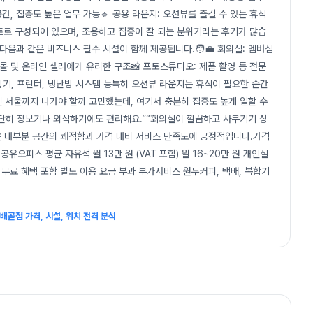
간, 집중도 높은 업무 가능🔹 공용 라운지: 오션뷰를 즐길 수 있는 휴식
 구성되어 있으며, 조용하고 집중이 잘 되는 분위기라는 후기가 많습
음과 같은 비즈니스 필수 시설이 함께 제공됩니다.🧑‍💼 회의실: 멤버십
몰 및 온라인 셀러에게 유리한 구조📸 포토스튜디오: 제품 촬영 등 전문
합기, 프린터, 냉난방 시스템 등특히 오션뷰 라운지는 휴식이 필요한 순간
 서울까지 나가야 할까 고민했는데, 여기서 충분히 집중도 높게 일할 수
간단히 장보기나 외식하기에도 편리해요.”“회의실이 깔끔하고 사무기기 상
은 대부분 공간의 쾌적함과 가격 대비 서비스 만족도에 긍정적입니다.가격
유오피스 평균 자유석 월 13만 원 (VAT 포함) 월 16~20만 원 개인실
버십 무료 혜택 포함 별도 이용 요금 부과 부가서비스 원두커피, 택배, 복합기
배곧점 가격, 시설, 위치 전격 분석