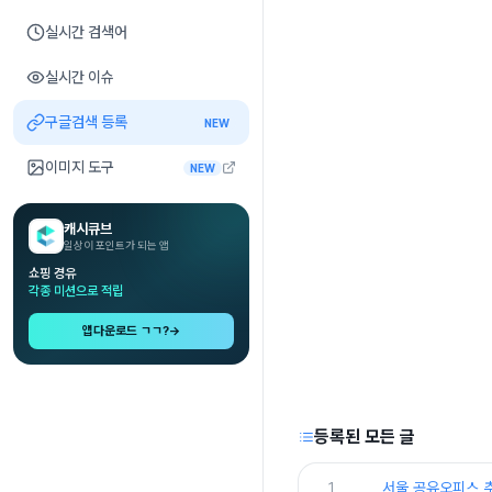
실시간 검색어
실시간 이슈
구글검색 등록
NEW
이미지 도구
NEW
캐시큐브
일상이 포인트가 되는 앱
쇼핑 경유
각종 미션으로 적립
앱다운로드 ㄱㄱ?
→
등록된 모든 글
1
서울 공유오피스 