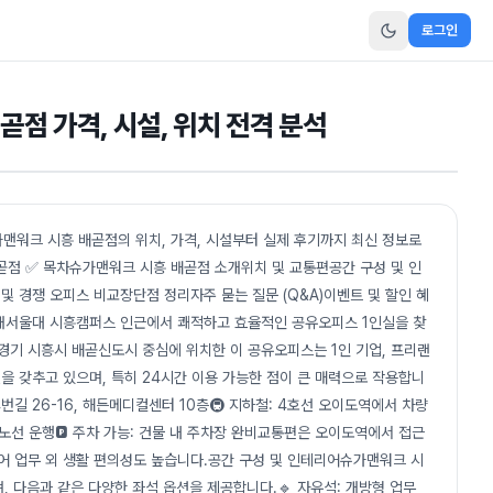
로그인
곧점 가격, 시설, 위치 전격 분석
맨워크 시흥 배곧점의 위치, 가격, 시설부터 실제 후기까지 최신 정보로
곧점 ✅ 목차슈가맨워크 시흥 배곧점 소개위치 및 교통편공간 구성 및 인
 경쟁 오피스 비교장단점 정리자주 묻는 질문 (Q&A)이벤트 및 할인 혜
개서울대 시흥캠퍼스 인근에서 쾌적하고 효율적인 공유오피스 1인실을 찾
경기 시흥시 배곧신도시 중심에 위치한 이 공유오피스는 1인 기업, 프리랜
설을 갖추고 있으며, 특히 24시간 이용 가능한 점이 큰 매력으로 작용합니
번길 26-16, 해든메디컬센터 10층🚇 지하철: 4호선 오이도역에서 차량
다수 노선 운행🅿️ 주차 가능: 건물 내 주차장 완비교통편은 오이도역에서 접근
어 업무 외 생활 편의성도 높습니다.공간 구성 및 인테리어슈가맨워크 시
, 다음과 같은 다양한 좌석 옵션을 제공합니다.🔹 자유석: 개방형 업무