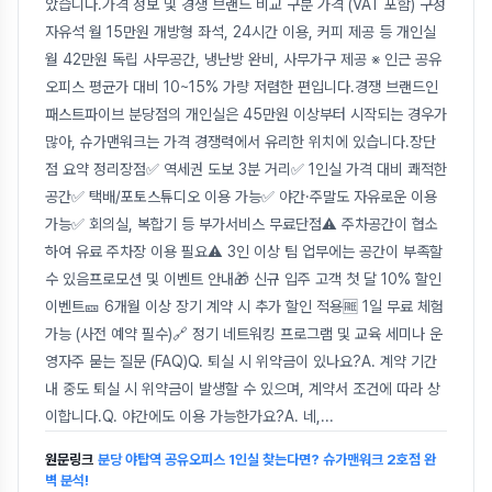
았습니다.가격 정보 및 경쟁 브랜드 비교 구분 가격 (VAT 포함) 구성
자유석 월 15만원 개방형 좌석, 24시간 이용, 커피 제공 등 개인실
월 42만원 독립 사무공간, 냉난방 완비, 사무가구 제공 ※ 인근 공유
오피스 평균가 대비 10~15% 가량 저렴한 편입니다.경쟁 브랜드인
패스트파이브 분당점의 개인실은 45만원 이상부터 시작되는 경우가
많아, 슈가맨워크는 가격 경쟁력에서 유리한 위치에 있습니다.장단
점 요약 정리장점✅ 역세권 도보 3분 거리✅ 1인실 가격 대비 쾌적한
공간✅ 택배/포토스튜디오 이용 가능✅ 야간·주말도 자유로운 이용
가능✅ 회의실, 복합기 등 부가서비스 무료단점⚠️ 주차공간이 협소
하여 유료 주차장 이용 필요⚠️ 3인 이상 팀 업무에는 공간이 부족할
수 있음프로모션 및 이벤트 안내🎁 신규 입주 고객 첫 달 10% 할인
이벤트🎫 6개월 이상 장기 계약 시 추가 할인 적용🆓 1일 무료 체험
가능 (사전 예약 필수)🔗 정기 네트워킹 프로그램 및 교육 세미나 운
영자주 묻는 질문 (FAQ)Q. 퇴실 시 위약금이 있나요?A. 계약 기간
내 중도 퇴실 시 위약금이 발생할 수 있으며, 계약서 조건에 따라 상
이합니다.Q. 야간에도 이용 가능한가요?A. 네,
...
원문링크
분당 야탑역 공유오피스 1인실 찾는다면? 슈가맨워크 2호점 완
벽 분석!