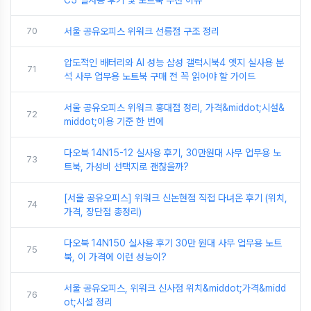
C5 실사용 후기 및 노트북 추천 이유
70
서울 공유오피스 위워크 선릉점 구조 정리
압도적인 배터리와 AI 성능 삼성 갤럭시북4 엣지 실사용 분
71
석 사무 업무용 노트북 구매 전 꼭 읽어야 할 가이드
서울 공유오피스 위워크 홍대점 정리, 가격&middot;시설&
72
middot;이용 기준 한 번에
다오북 14N15-12 실사용 후기, 30만원대 사무 업무용 노
73
트북, 가성비 선택지로 괜찮을까?
[서울 공유오피스] 위워크 신논현점 직접 다녀온 후기 (위치,
74
가격, 장단점 총정리)
다오북 14N150 실사용 후기 30만 원대 사무 업무용 노트
75
북, 이 가격에 이런 성능이?
서울 공유오피스, 위워크 신사점 위치&middot;가격&midd
76
ot;시설 정리