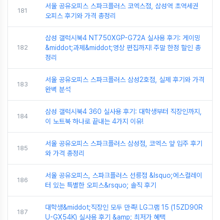
서울 공유오피스 스파크플러스 코엑스점, 삼성역 초역세권
181
오피스 후기와 가격 총정리
삼성 갤럭시북4 NT750XGP-G72A 실사용 후기: 게이밍
182
&middot;과제&middot;영상 편집까지! 주말 한정 할인 총
정리
서울 공유오피스 스파크플러스 삼성2호점, 실제 후기와 가격
183
완벽 분석
삼성 갤럭시북4 360 실사용 후기: 대학생부터 직장인까지,
184
이 노트북 하나로 끝내는 4가지 이유!
서울 공유오피스 스파크플러스 삼성점, 코엑스 앞 입주 후기
185
와 가격 총정리
서울 공유오피스, 스파크플러스 선릉점 &lsquo;에스컬레이
186
터 있는 특별한 오피스&rsquo; 솔직 후기
대학생&middot;직장인 모두 만족! LG그램 15 (15ZD90R
187
U-GX54K) 실사용 후기 &amp; 최저가 혜택