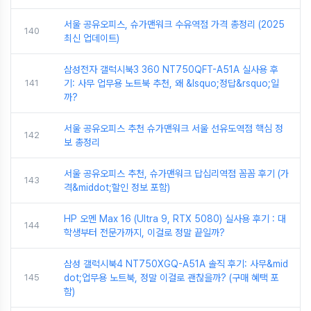
서울 공유오피스, 슈가맨워크 수유역점 가격 총정리 (2025
140
최신 업데이트)
삼성전자 갤럭시북3 360 NT750QFT-A51A 실사용 후
141
기: 사무 업무용 노트북 추천, 왜 &lsquo;정답&rsquo;일
까?
서울 공유오피스 추천 슈가맨워크 서울 선유도역점 핵심 정
142
보 총정리
서울 공유오피스 추천, 슈가맨워크 답십리역점 꼼꼼 후기 (가
143
격&middot;할인 정보 포함)
HP 오멘 Max 16 (Ultra 9, RTX 5080) 실사용 후기 : 대
144
학생부터 전문가까지, 이걸로 정말 끝일까?
삼성 갤럭시북4 NT750XGQ-A51A 솔직 후기: 사무&mid
145
dot;업무용 노트북, 정말 이걸로 괜찮을까? (구매 혜택 포
함)