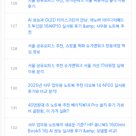
서울 공유오피스 추천, 슈가맨워크 서울 목동역점 솔직 이용
126
후기
AI 성능과 OLED 터치스크린의 만남: 레노버 아이디어패드
127
5 투인원 16AKP10 실사용 후기 &amp; 사무용 노트북 추
천
서울 공유오피스 추천, 쇼핑몰 특화 슈가맨워크 창동역점 핵
128
심 정보
서울 공유오피스 추천 슈가맨워크 서울 가산 IT타워점 실제
129
이용 분석
2025년 사무 업무용 노트북 추천 다오북 14-N100 실사용
130
후기와 비교 분석!
40만원대 i5 노트북 추천 베이직북14 Pro 솔직 후기 가성
131
비 끝판왕, 이 가격 실화?
사무 업무용 노트북의 새로운 기준? HP 옴니북5 16(Omni
132
Book5 16) AI 성능 실사용 후기 &amp; 모델별 비교!