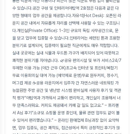
통편 덕분에 야간 이용이나 외근이 많은 직군도 부담 없이 출퇴근할
수 있습니다.공간 구성 및 인테리어야탑역 2호점은 다음과 같은 다
양한 형태의 업무 공간을 제공합니다.자유석(Hot Desk): 오픈된 라
운지 공간 내에서 자유롭게 자리를 선택해 사용할 수 있는 구조입니
다.개인실(Private Office): 1~3인 규모의 독립 사무공간으로, 문
을 닫고 업무에 집중할 수 있습니다.인테리어는 세련된 톤과 조용한
분위기로 설계되어, 집중력이 필요한 직군에게도 매우 적합합니다.
실내 곳곳에는 실내 식물과 우드톤 가구가 배치되어 있어 따뜻하고
쾌적한 분위기를 자아냅니다. 🌿공유 편의시설 및 부가 서비스24/7
무제한 이용 가능 (야간 근무 OK)초고속 인터넷 및 프린터/복합기
무료 이용회의실 대여 가능 (예약제로 운영)무료 원두커피, 정수기,
머그컵 제공 ☕공용 라운지에서 입주자 간 자연스러운 네트워킹 가
능깔끔한 주방 공간 및 냉난방 시스템 완비실제 사용자 후기 및 객관
적 평가“야탑역과 가까워서 교통이 편리하고, 개인실이 조용해서 너
무 만족스러워요. 커피도 제공돼서 카페 갈 일도 없고요.” – 프리랜
서 A님 후기“소규모 쇼핑몰 운영 중인데, 물류 관련 업무도 같이 볼
수 있어서 편리했습니다.” – 온라인 판매업체 B님과장 없이 요약하
면, 업무 집중도, 공간 쾌적도, 접근성에서 특히 긍정적인 후기가 많