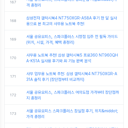
167
격 총정리
삼성전자 갤럭시북4 NT750XGR-A58A 후기 한 달 실사
168
용으로 본 최고의 사무용 노트북 추천!
서울 공유오피스, 스파크플러스 시청점 입주 전 필독 가이드
169
(위치, 시설, 가격, 혜택 총정리)
사무용 노트북 추천! 삼성 갤럭시북5 프로360 NT960QH
170
A-K51A 실사용 후기와 AI 기능 완벽 분석
사무 업무용 노트북 추천: 삼성 갤럭시북4 NT750XGR-A
171
31A 솔직 후기 (장단점부터 비교까지)
서울 공유오피스, 스파크플러스 여의도점 가격부터 장단점까
172
지 총정리
서울 공유오피스 스파크플러스 잠실점 후기, 위치&middot;
173
가격 총정리