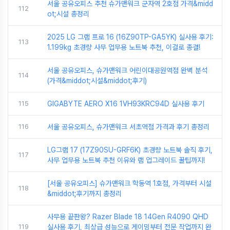
서울 공유오피스 추천 슈가맨워크 군자역 2호점 가격&midd
112
ot;시설 총정리
2025 LG 그램 프로 16 (16Z90TP-GA5YK) 실사용 후기:
113
1.199kg 초경량 사무 업무용 노트북 추천, 이걸로 종결!
서울 공유오피스, 슈가맨워크 어린이대공원역점 완벽 분석
114
(가격&middot;시설&middot;후기)
115
GIGABYTE AERO X16 1VH93KRC94D 실사용 후기
116
서울 공유오피스, 슈가맨워크 서초역점 가격과 후기 총정리
LG그램 17 (17Z90SU-GRF6K) 초경량 노트북 솔직 후기,
117
사무 업무용 노트북 추천 이유와 램 업그레이드 꿀팁까지!
[서울 공유오피스] 슈가맨워크 학동역 1호점, 가격부터 시설
118
&middot;후기까지 총정리
사무용 끝판왕? Razer Blade 18 14Gen R4090 QHD
119
실사용 후기, 최상급 성능으로 게이밍부터 전문 작업까지 완