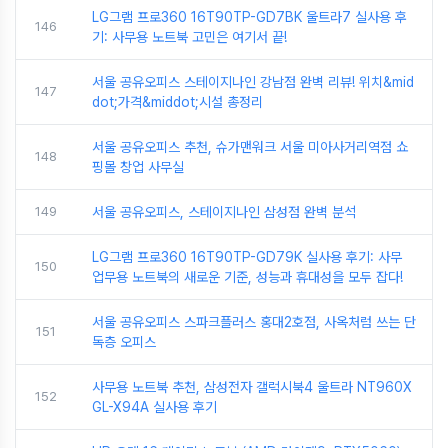
LG그램 프로360 16T90TP-GD7BK 울트라7 실사용 후
146
기: 사무용 노트북 고민은 여기서 끝!
서울 공유오피스 스테이지나인 강남점 완벽 리뷰! 위치&mid
147
dot;가격&middot;시설 총정리
서울 공유오피스 추천, 슈가맨워크 서울 미아사거리역점 쇼
148
핑몰 창업 사무실
149
서울 공유오피스, 스테이지나인 삼성점 완벽 분석
LG그램 프로360 16T90TP-GD79K 실사용 후기: 사무
150
업무용 노트북의 새로운 기준, 성능과 휴대성을 모두 잡다!
서울 공유오피스 스파크플러스 홍대2호점, 사옥처럼 쓰는 단
151
독층 오피스
사무용 노트북 추천, 삼성전자 갤럭시북4 울트라 NT960X
152
GL-X94A 실사용 후기