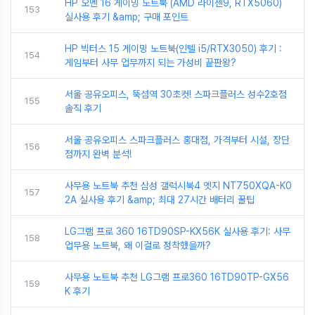
HP 오멘 16 게이밍 노트북 (AMD 라이젠9, RTX5060)
153
실사용 후기 &amp; 구매 포인트
HP 빅터스 15 게이밍 노트북(인텔 i5/RTX3050) 후기 :
154
게임부터 사무 업무까지 되는 가성비 끝판왕?
서울 공유오피스, 뚝섬역 30초컷! 스파크플러스 성수2호점
155
솔직 후기
서울 공유오피스 스파크플러스 홍대점, 가격부터 시설, 장단
156
점까지 완벽 분석!
사무용 노트북 추천 삼성 갤럭시북4 엣지 NT750XQA-K0
157
2A 실사용 후기 &amp; 최대 27시간 배터리 꿀팁
LG그램 프로 360 16TD90SP-KX56K 실사용 후기: 사무
158
업무용 노트북, 왜 이걸로 정착했을까?
사무용 노트북 추천 LG그램 프로360 16TD90TP-GX56
159
K 후기