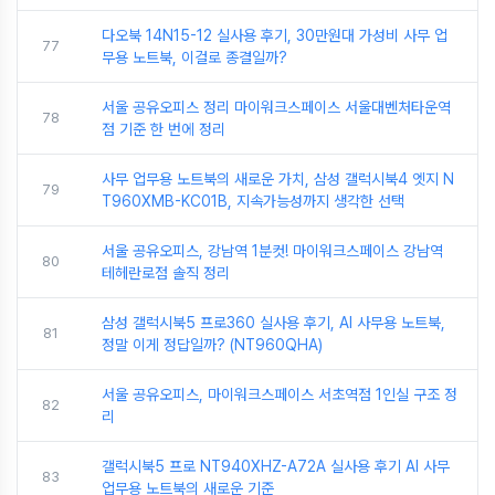
다오북 14N15-12 실사용 후기, 30만원대 가성비 사무 업
77
무용 노트북, 이걸로 종결일까?
서울 공유오피스 정리 마이워크스페이스 서울대벤처타운역
78
점 기준 한 번에 정리
사무 업무용 노트북의 새로운 가치, 삼성 갤럭시북4 엣지 N
79
T960XMB-KC01B, 지속가능성까지 생각한 선택
서울 공유오피스, 강남역 1분컷! 마이워크스페이스 강남역
80
테헤란로점 솔직 정리
삼성 갤럭시북5 프로360 실사용 후기, AI 사무용 노트북,
81
정말 이게 정답일까? (NT960QHA)
서울 공유오피스, 마이워크스페이스 서초역점 1인실 구조 정
82
리
갤럭시북5 프로 NT940XHZ-A72A 실사용 후기 AI 사무
83
업무용 노트북의 새로운 기준