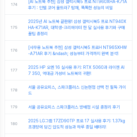
[AI 노트북 추천] 삼성 갤럭시북5 프로 NT960XHA-K71A
174
후기 : 인텔 코어 울트라7 탑재, 똑똑한 성능의 비밀
2025년 AI 노트북 끝판왕! 삼성 갤럭시북5 프로 NT940X
175
HA-K71AR, 대학생-크리에이터 한 달 실사용 후기와 구매
꿀팁 총정리
[사무용 노트북 추천] 삼성 갤럭시북5 프로H NT965XHW
176
-A71AR 후기 &ndash; 성능부터 가격까지 완벽 분석!
2025 HP 오멘 16 실사용 후기: RTX 5060과 라이젠 AI
177
7 350, 역대급 가성비 노트북의 귀환!
서울 공유오피스, 스파크플러스 신논현점 선택 전 필독 가이
178
드
179
서울 공유오피스 스파크플러스 방배점 시설 총정리 후기
2025 LG그램 17ZD90TP 프로 17 실사용 후기: 1.37kg
180
초경량에 담긴 압도적 성능과 하루 종일 배터리!