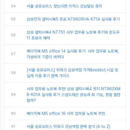
54
서울 공유오피스 찾는다면 리저스 강남빌딩 정리
55
삼성전자 갤럭시북5 프로 NT960XHA-K71A 실사용 후기
삼성 갤럭시북4 NT751 사무 업무용 노트북 후기와 윈도우
56
11 프로의 매력
베이직북 MS office 14 실사용 후기: 사무 업무용 노트북,
57
가성비의 기준이 바뀌다
[서울 공유오피스] 위워크 삼성역점 가격&middot;시설 및
58
실제 이용 후기 완벽 가이드
사무 업무용 노트북 추천! 삼성 갤럭시북4 엣지 NT960XM
59
B-K01A 실사용 후기 스냅드래곤 성능과 AI 기능, 정말 쓸만
할까?
60
베이직북 MS office 16 사무 업무용 노트북 추천
61
서울 공유오피스 위워크 강남역점 완벽 분석 (A to Z)