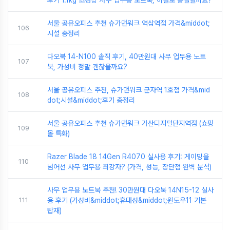
후기 1.1kg 초경량 사무 업무용 노트북, 이걸로 종결될까요?
서울 공유오피스 추천 슈가맨워크 역삼역점 가격&middot;
106
시설 총정리
다오북 14-N100 솔직 후기, 40만원대 사무 업무용 노트
107
북, 가성비 정말 괜찮을까요?
서울 공유오피스 추천, 슈가맨워크 군자역 1호점 가격&mid
108
dot;시설&middot;후기 총정리
서울 공유오피스 추천 슈가맨워크 가산디지털단지역점 (쇼핑
109
몰 특화)
Razer Blade 18 14Gen R4070 실사용 후기: 게이밍을
110
넘어선 사무 업무용 최강자? (가격, 성능, 장단점 완벽 분석)
사무 업무용 노트북 추천! 30만원대 다오북 14N15-12 실사
111
용 후기 (가성비&middot;휴대성&middot;윈도우11 기본
탑재)