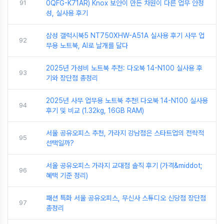
91
0QFG-K71AR) Knox 보안이 만든 차원이 다른 업무 안정
성, 실사용 후기
삼성 갤럭시북5 NT750XHW-A51A 실사용 후기 사무 업
92
무용 노트북, AI로 날개를 달다
2025년 가성비 노트북 추천: 다오북 14-N100 실사용 후
93
기와 장단점 총정리
2025년 사무 업무용 노트북 추천! 다오북 14-N100 실사용
94
후기 및 비교 (1.32kg, 16GB RAM)
서울 공유오피스 추천, 가라지 강남점은 스타트업의 전략적
95
선택일까?
서울 공유오피스 가라지 교대점 솔직 후기 (가격&middot;
96
혜택 기준 정리)
패션 특화 서울 공유오피스, 무신사 스튜디오 신당점 장단점
97
총정리