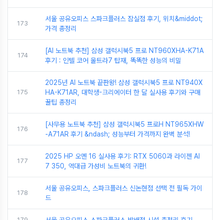
서울 공유오피스 스파크플러스 잠실점 후기, 위치&middot;
173
가격 총정리
[AI 노트북 추천] 삼성 갤럭시북5 프로 NT960XHA-K71A
174
후기 : 인텔 코어 울트라7 탑재, 똑똑한 성능의 비밀
2025년 AI 노트북 끝판왕! 삼성 갤럭시북5 프로 NT940X
175
HA-K71AR, 대학생-크리에이터 한 달 실사용 후기와 구매
꿀팁 총정리
[사무용 노트북 추천] 삼성 갤럭시북5 프로H NT965XHW
176
-A71AR 후기 &ndash; 성능부터 가격까지 완벽 분석!
2025 HP 오멘 16 실사용 후기: RTX 5060과 라이젠 AI
177
7 350, 역대급 가성비 노트북의 귀환!
서울 공유오피스, 스파크플러스 신논현점 선택 전 필독 가이
178
드
179