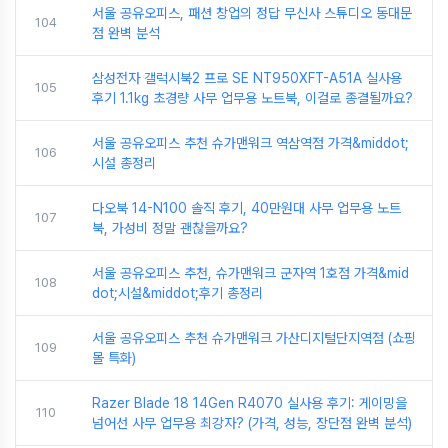
서울 공유오피스, 패션 창업의 정답 무신사 스튜디오 동대문
104
점 완벽 분석
삼성전자 갤럭시북2 프로 SE NT950XFT-A51A 실사용
105
후기 1.1kg 초경량 사무 업무용 노트북, 이걸로 종결될까요?
서울 공유오피스 추천 슈가맨워크 역삼역점 가격&middot;
106
시설 총정리
다오북 14-N100 솔직 후기, 40만원대 사무 업무용 노트
107
북, 가성비 정말 괜찮을까요?
서울 공유오피스 추천, 슈가맨워크 군자역 1호점 가격&mid
108
dot;시설&middot;후기 총정리
서울 공유오피스 추천 슈가맨워크 가산디지털단지역점 (쇼핑
109
몰 특화)
Razer Blade 18 14Gen R4070 실사용 후기: 게이밍을
110
넘어선 사무 업무용 최강자? (가격, 성능, 장단점 완벽 분석)