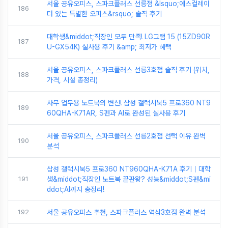
서울 공유오피스, 스파크플러스 선릉점 &lsquo;에스컬레이
186
터 있는 특별한 오피스&rsquo; 솔직 후기
대학생&middot;직장인 모두 만족! LG그램 15 (15ZD90R
187
U-GX54K) 실사용 후기 &amp; 최저가 혜택
서울 공유오피스, 스파크플러스 선릉3호점 솔직 후기 (위치,
188
가격, 시설 총정리)
사무 업무용 노트북의 변신! 삼성 갤럭시북5 프로360 NT9
189
60QHA-K71AR, S펜과 AI로 완성된 실사용 후기
서울 공유오피스, 스파크플러스 선릉2호점 선택 이유 완벽
190
분석
삼성 갤럭시북5 프로360 NT960QHA-K71A 후기｜대학
191
생&middot;직장인 노트북 끝판왕? 성능&middot;S펜&mi
ddot;AI까지 총정리!
192
서울 공유오피스 추천, 스파크플러스 역삼3호점 완벽 분석