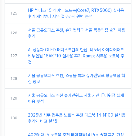
HP 빅터스 15 게이밍 노트북(Core7, RTX5060) 실사용
125
후기 게임부터 사무 업무까지 완벽 분석
서울 공유오피스 추천, 슈가맨워크 서울 목동역점 솔직 이용
126
후기
AI 성능과 OLED 터치스크린의 만남: 레노버 아이디어패드
127
5 투인원 16AKP10 실사용 후기 &amp; 사무용 노트북 추
천
서울 공유오피스 추천, 쇼핑몰 특화 슈가맨워크 창동역점 핵
128
심 정보
서울 공유오피스 추천 슈가맨워크 서울 가산 IT타워점 실제
129
이용 분석
2025년 사무 업무용 노트북 추천 다오북 14-N100 실사용
130
후기와 비교 분석!
40만원대 i5 노트북 추천 베이직북14 Pro 솔직 후기 가성