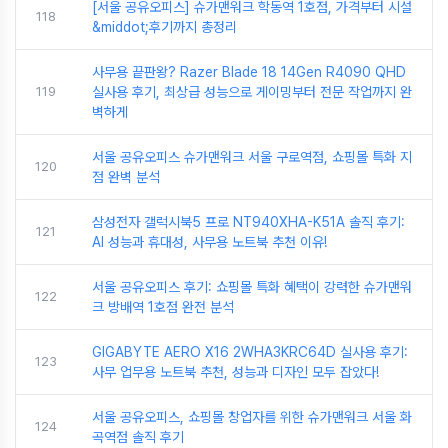
[서울 공유오피스] 슈가맨워크 학동역 1호점, 가격부터 시설
118
&middot;후기까지 총정리
사무용 끝판왕? Razer Blade 18 14Gen R4090 QHD
119
실사용 후기, 최상급 성능으로 게이밍부터 전문 작업까지 완
벽하게
서울 공유오피스 슈가맨워크 서울 구로역점, 쇼핑몰 특화 지
120
점 완벽 분석
삼성전자 갤럭시북5 프로 NT940XHA-K51A 솔직 후기:
121
AI 성능과 휴대성, 사무용 노트북 추천 이유!
서울 공유오피스 후기: 쇼핑몰 특화 혜택이 강력한 슈가맨워
122
크 방배역 1호점 완전 분석
GIGABYTE AERO X16 2WHA3KRC64D 실사용 후기:
123
사무 업무용 노트북 추천, 성능과 디자인 모두 잡았다!
서울 공유오피스, 쇼핑몰 창업자를 위한 슈가맨워크 서울 화
124
곡역점 솔직 후기