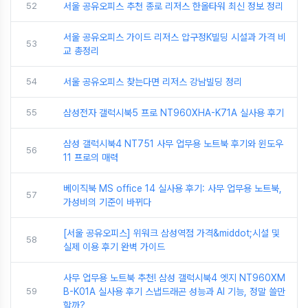
52
서울 공유오피스 추천 종로 리저스 한올타워 최신 정보 정리
서울 공유오피스 가이드 리저스 압구정K빌딩 시설과 가격 비
53
교 총정리
54
서울 공유오피스 찾는다면 리저스 강남빌딩 정리
55
삼성전자 갤럭시북5 프로 NT960XHA-K71A 실사용 후기
삼성 갤럭시북4 NT751 사무 업무용 노트북 후기와 윈도우
56
11 프로의 매력
베이직북 MS office 14 실사용 후기: 사무 업무용 노트북,
57
가성비의 기준이 바뀌다
[서울 공유오피스] 위워크 삼성역점 가격&middot;시설 및
58
실제 이용 후기 완벽 가이드
사무 업무용 노트북 추천! 삼성 갤럭시북4 엣지 NT960XM
59
B-K01A 실사용 후기 스냅드래곤 성능과 AI 기능, 정말 쓸만
할까?