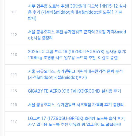
사무 업무용 노트북 추천! 30만원대 다오북 14N15-12 실사
111
용 후기 (가성비&middot;휴대성&middot;윈도우11 기본
탑재)
서울 공유오피스 추천 슈가맨워크 군자역 2호점 가격&midd
112
ot;시설 총정리
2025 LG 그램 프로 16 (16Z90TP-GA5YK) 실사용 후기:
113
1.199kg 초경량 사무 업무용 노트북 추천, 이걸로 종결!
서울 공유오피스, 슈가맨워크 어린이대공원역점 완벽 분석
114
(가격&middot;시설&middot;후기)
115
GIGABYTE AERO X16 1VH93KRC94D 실사용 후기
116
서울 공유오피스, 슈가맨워크 서초역점 가격과 후기 총정리
LG그램 17 (17Z90SU-GRF6K) 초경량 노트북 솔직 후기,
117
사무 업무용 노트북 추천 이유와 램 업그레이드 꿀팁까지!