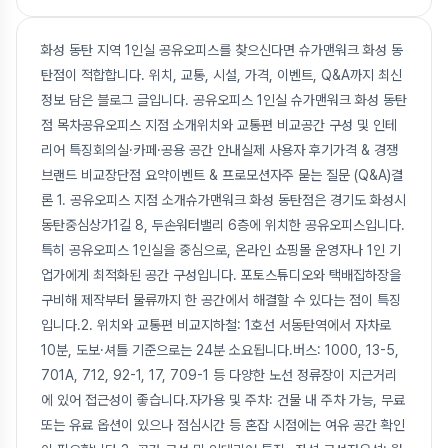
화성 동탄 지역 1인실 공유오피스를 찾으신다면 슈가맨워크 화성 동
탄점이 적합합니다. 위치, 교통, 시설, 가격, 이벤트, Q&A까지 최신
정보 담은 블로그 글입니다. 공유오피스 1인실 슈가맨워크 화성 동탄
점 목차공유오피스 지점 소개위치와 교통편 비교공간 구성 및 인테
리어 특징회의실·카페·공용 공간 안내실제 사용자 후기가격 & 경쟁
브랜드 비교장단점 요약이벤트 & 프로모션자주 묻는 질문 (Q&A)결
론 1. 공유오피스 지점 소개슈가맨워크 화성 동탄점은 경기도 화성시
동탄중심상가1길 8, 두손워터밸리 6층에 위치한 공유오피스입니다.
특히 공유오피스 1인실을 중심으로, 온라인 쇼핑몰 운영자나 1인 기
업가에게 최적화된 공간 구성입니다. 포토스튜디오와 택배집하장을
구비해 제작부터 물류까지 한 공간에서 해결할 수 있다는 점이 특징
입니다.2. 위치와 교통편 비교지하철: 1호선 서동탄역에서 자차로
10분, 도보·셔틀 기준으로는 24분 소요됩니다.버스: 1000, 13-5,
701A, 712, 92-1, 17, 709-1 등 다양한 노선 정류장이 지근거리
에 있어 접근성이 좋습니다.자가용 및 주차: 건물 내 주차 가능, 무료
또는 유료 옵션이 있으나 점심시간 등 혼잡 시점에는 여유 공간 확인