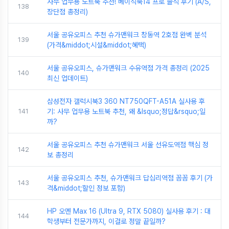
사무 업무용 노트북 추천! 베이직북14 프로 솔직 후기 (A/S,
138
장단점 총정리)
서울 공유오피스 추천 슈가맨워크 창동역 2호점 완벽 분석
139
(가격&middot;시설&middot;혜택)
서울 공유오피스, 슈가맨워크 수유역점 가격 총정리 (2025
140
최신 업데이트)
삼성전자 갤럭시북3 360 NT750QFT-A51A 실사용 후
141
기: 사무 업무용 노트북 추천, 왜 &lsquo;정답&rsquo;일
까?
서울 공유오피스 추천 슈가맨워크 서울 선유도역점 핵심 정
142
보 총정리
서울 공유오피스 추천, 슈가맨워크 답십리역점 꼼꼼 후기 (가
143
격&middot;할인 정보 포함)
HP 오멘 Max 16 (Ultra 9, RTX 5080) 실사용 후기 : 대
144
학생부터 전문가까지, 이걸로 정말 끝일까?