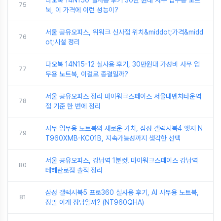
다오북 14N150 실사용 후기 30만 원대 사무 업무용 노트
75
북, 이 가격에 이런 성능이?
서울 공유오피스, 위워크 신사점 위치&middot;가격&midd
76
ot;시설 정리
다오북 14N15-12 실사용 후기, 30만원대 가성비 사무 업
77
무용 노트북, 이걸로 종결일까?
서울 공유오피스 정리 마이워크스페이스 서울대벤처타운역
78
점 기준 한 번에 정리
사무 업무용 노트북의 새로운 가치, 삼성 갤럭시북4 엣지 N
79
T960XMB-KC01B, 지속가능성까지 생각한 선택
서울 공유오피스, 강남역 1분컷! 마이워크스페이스 강남역
80
테헤란로점 솔직 정리
삼성 갤럭시북5 프로360 실사용 후기, AI 사무용 노트북,
81
정말 이게 정답일까? (NT960QHA)