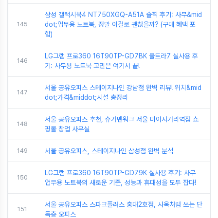
삼성 갤럭시북4 NT750XGQ-A51A 솔직 후기: 사무&mid
145
dot;업무용 노트북, 정말 이걸로 괜찮을까? (구매 혜택 포
함)
LG그램 프로360 16T90TP-GD7BK 울트라7 실사용 후
146
기: 사무용 노트북 고민은 여기서 끝!
서울 공유오피스 스테이지나인 강남점 완벽 리뷰! 위치&mid
147
dot;가격&middot;시설 총정리
서울 공유오피스 추천, 슈가맨워크 서울 미아사거리역점 쇼
148
핑몰 창업 사무실
149
서울 공유오피스, 스테이지나인 삼성점 완벽 분석
LG그램 프로360 16T90TP-GD79K 실사용 후기: 사무
150
업무용 노트북의 새로운 기준, 성능과 휴대성을 모두 잡다!
서울 공유오피스 스파크플러스 홍대2호점, 사옥처럼 쓰는 단
151
독층 오피스