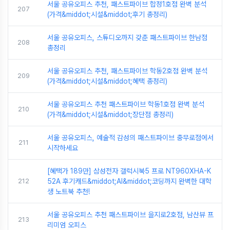
서울 공유오피스 추천, 패스트파이브 합정1호점 완벽 분석
207
(가격&middot;시설&middot;후기 총정리)
서울 공유오피스, 스튜디오까지 갖춘 패스트파이브 한남점
208
총정리
서울 공유오피스 추천, 패스트파이브 학동2호점 완벽 분석
209
(가격&middot;시설&middot;혜택 총정리)
서울 공유오피스 추천 패스트파이브 학동1호점 완벽 분석
210
(가격&middot;시설&middot;장단점 총정리)
서울 공유오피스, 예술적 감성의 패스트파이브 충무로점에서
211
시작하세요
[혜택가 189만] 삼성전자 갤럭시북5 프로 NT960XHA-K
212
52A 후기캐드&middot;AI&middot;코딩까지 완벽한 대학
생 노트북 추천!
서울 공유오피스 추천 패스트파이브 을지로2호점, 남산뷰 프
213
리미엄 오피스