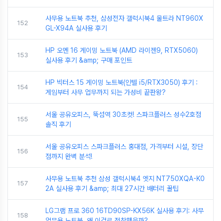
사무용 노트북 추천, 삼성전자 갤럭시북4 울트라 NT960X
152
GL-X94A 실사용 후기
HP 오멘 16 게이밍 노트북 (AMD 라이젠9, RTX5060)
153
실사용 후기 &amp; 구매 포인트
HP 빅터스 15 게이밍 노트북(인텔 i5/RTX3050) 후기 :
154
게임부터 사무 업무까지 되는 가성비 끝판왕?
서울 공유오피스, 뚝섬역 30초컷! 스파크플러스 성수2호점
155
솔직 후기
서울 공유오피스 스파크플러스 홍대점, 가격부터 시설, 장단
156
점까지 완벽 분석!
사무용 노트북 추천 삼성 갤럭시북4 엣지 NT750XQA-K0
157
2A 실사용 후기 &amp; 최대 27시간 배터리 꿀팁
LG그램 프로 360 16TD90SP-KX56K 실사용 후기: 사무
158
업무용 노트북, 왜 이걸로 정착했을까?