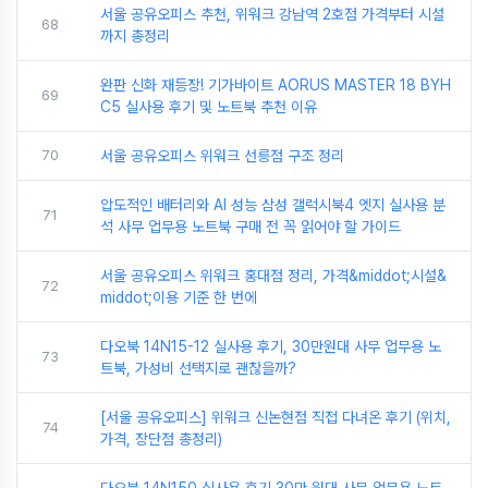
서울 공유오피스 추천, 위워크 강남역 2호점 가격부터 시설
68
까지 총정리
완판 신화 재등장! 기가바이트 AORUS MASTER 18 BYH
69
C5 실사용 후기 및 노트북 추천 이유
70
서울 공유오피스 위워크 선릉점 구조 정리
압도적인 배터리와 AI 성능 삼성 갤럭시북4 엣지 실사용 분
71
석 사무 업무용 노트북 구매 전 꼭 읽어야 할 가이드
서울 공유오피스 위워크 홍대점 정리, 가격&middot;시설&
72
middot;이용 기준 한 번에
다오북 14N15-12 실사용 후기, 30만원대 사무 업무용 노
73
트북, 가성비 선택지로 괜찮을까?
[서울 공유오피스] 위워크 신논현점 직접 다녀온 후기 (위치,
74
가격, 장단점 총정리)