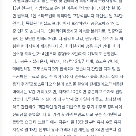
이 필요합니다.3. 공간 구성 및 인테리어 특징- 좌석 구성자유석: 월
13만 원부터, 개방형으로 유연한 이용에 적합합니다.지정석: 월 18
만 원부터, 1인 스타트업에 최적화된 고정석입니다.개인실: 월 34만
원부터, 독립된 1인실로 프라이버시 보장하면서 공유오피스 1인실
중 인기도 높습니다.- 인테리어따뜻하고 아늑한 분위기로, 집중력을
높이는 모던한 인테리어입니다.웰컴 머그컵, 원두커피, 정수기 등 세
심한 편의시설이 제공됩니다.4. 회의실·카페·공용 공간 안내- 회의
실소형 회의실(2~4인)부터 중형(6~8인)까지 예약제로 운영됩니
다.- 공용 시설라운지, 복합기, 냉난방 24/7 체계, 초고속 인터넷,
택배집하장, 포토스튜디오가 완비되어 있습니다.간단한 다과 및 원
두커피는 무료로 즐길 수 있어 입주자 만족도가 높습니다.5. 실제 사
용자 후기“포토스튜디오 덕분에 쇼핑몰 촬영이 편해졌어요.”“서동탄
역에서는 약간 거리 있지만, 자차로 10분이면 충분하고 주차도 괜찮
았습니다.”“전용 1인실이라 외부 방해 없이 일하기 좋고, 회의실 예
약도 간편해요.”객관적인 평가를 기반으로 한 후기 위주로 정리하여
신뢰성을 높였습니다.6. 가격 & 경쟁 브랜드 비교 구분 슈가맨워크
동탄점 요금 타 브랜드 예시 자유석 월 13만 원부터 유사 수준 유지
지정석 월 18만 원부터 유사 가격대 1인 개인실 월 34만 원부터 일