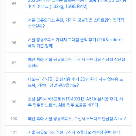
2025년 사무 업무용 노트북 추천! 다오북 14-N100 실사용
94
후기 및 비교 (1.32kg, 16GB RAM)
서울 공유오피스 추천, 가라지 강남점은 스타트업의 전략적
95
선택일까?
서울 공유오피스 가라지 교대점 솔직 후기 (가격&middot;
96
혜택 기준 정리)
패션 특화 서울 공유오피스, 무신사 스튜디오 신당점 장단점
97
총정리
다오북 14N15-12 실사용 후기 30만 원대 사무 업무용 노
98
트북, 가성비 정말 괜찮을까요?
삼성 갤럭시북5프로 NT940XHZ-A51A 실사용 후기, 사
99
무 업무용 노트북, AI로 업무 효율을 바꾸다
100
패션 특화 서울 공유오피스, 무신사 스튜디오 한남점 A to Z
101
서울 공유오피스 추천 무신사 스튜디오 성수점 완벽 분석