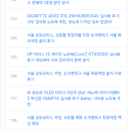
크 방배역 1호점 완전 분석
GIGABYTE AERO X16 2WHA3KRC64D 실사용 후기:
123
사무 업무용 노트북 추천, 성능과 디자인 모두 잡았다!
서울 공유오피스, 쇼핑몰 창업자를 위한 슈가맨워크 서울 화
124
곡역점 솔직 후기
HP 빅터스 15 게이밍 노트북(Core7, RTX5060) 실사용
125
후기 게임부터 사무 업무까지 완벽 분석
서울 공유오피스 추천, 슈가맨워크 서울 목동역점 솔직 이용
126
후기
AI 성능과 OLED 터치스크린의 만남: 레노버 아이디어패드
127
5 투인원 16AKP10 실사용 후기 &amp; 사무용 노트북 추
천
서울 공유오피스 추천, 쇼핑몰 특화 슈가맨워크 창동역점 핵
128
심 정보