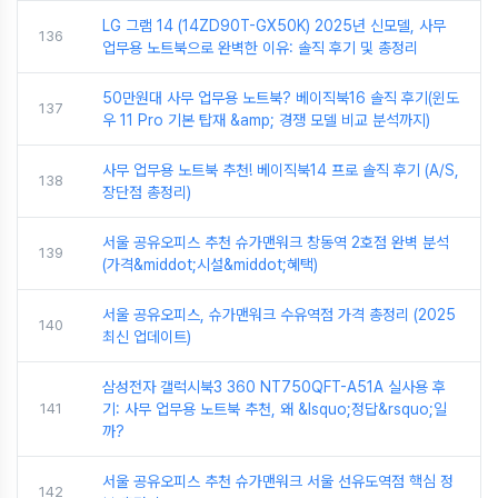
LG 그램 14 (14ZD90T-GX50K) 2025년 신모델, 사무
136
업무용 노트북으로 완벽한 이유: 솔직 후기 및 총정리
50만원대 사무 업무용 노트북? 베이직북16 솔직 후기(윈도
137
우 11 Pro 기본 탑재 &amp; 경쟁 모델 비교 분석까지)
사무 업무용 노트북 추천! 베이직북14 프로 솔직 후기 (A/S,
138
장단점 총정리)
서울 공유오피스 추천 슈가맨워크 창동역 2호점 완벽 분석
139
(가격&middot;시설&middot;혜택)
서울 공유오피스, 슈가맨워크 수유역점 가격 총정리 (2025
140
최신 업데이트)
삼성전자 갤럭시북3 360 NT750QFT-A51A 실사용 후
141
기: 사무 업무용 노트북 추천, 왜 &lsquo;정답&rsquo;일
까?
서울 공유오피스 추천 슈가맨워크 서울 선유도역점 핵심 정
142