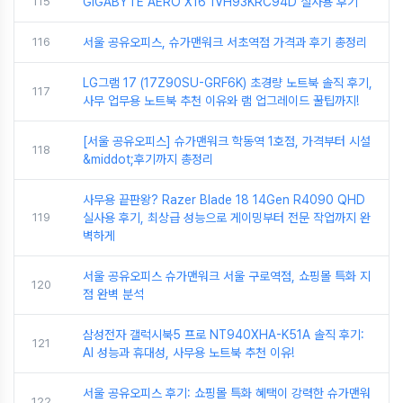
115
GIGABYTE AERO X16 1VH93KRC94D 실사용 후기
116
서울 공유오피스, 슈가맨워크 서초역점 가격과 후기 총정리
LG그램 17 (17Z90SU-GRF6K) 초경량 노트북 솔직 후기,
117
사무 업무용 노트북 추천 이유와 램 업그레이드 꿀팁까지!
[서울 공유오피스] 슈가맨워크 학동역 1호점, 가격부터 시설
118
&middot;후기까지 총정리
사무용 끝판왕? Razer Blade 18 14Gen R4090 QHD
119
실사용 후기, 최상급 성능으로 게이밍부터 전문 작업까지 완
벽하게
서울 공유오피스 슈가맨워크 서울 구로역점, 쇼핑몰 특화 지
120
점 완벽 분석
삼성전자 갤럭시북5 프로 NT940XHA-K51A 솔직 후기:
121
AI 성능과 휴대성, 사무용 노트북 추천 이유!
서울 공유오피스 후기: 쇼핑몰 특화 혜택이 강력한 슈가맨워
122