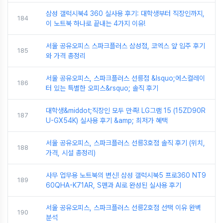
삼성 갤럭시북4 360 실사용 후기: 대학생부터 직장인까지,
184
이 노트북 하나로 끝내는 4가지 이유!
서울 공유오피스 스파크플러스 삼성점, 코엑스 앞 입주 후기
185
와 가격 총정리
서울 공유오피스, 스파크플러스 선릉점 &lsquo;에스컬레이
186
터 있는 특별한 오피스&rsquo; 솔직 후기
대학생&middot;직장인 모두 만족! LG그램 15 (15ZD90R
187
U-GX54K) 실사용 후기 &amp; 최저가 혜택
서울 공유오피스, 스파크플러스 선릉3호점 솔직 후기 (위치,
188
가격, 시설 총정리)
사무 업무용 노트북의 변신! 삼성 갤럭시북5 프로360 NT9
189
60QHA-K71AR, S펜과 AI로 완성된 실사용 후기
서울 공유오피스, 스파크플러스 선릉2호점 선택 이유 완벽
190
분석