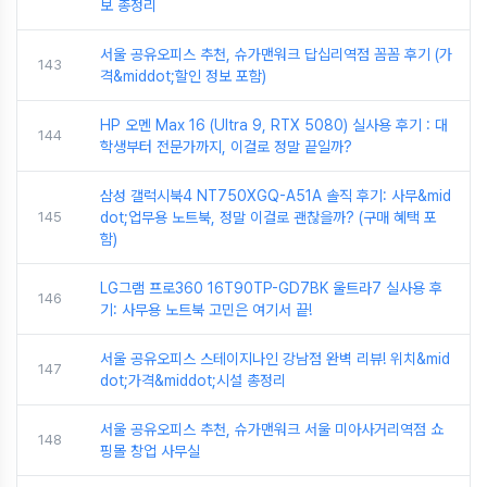
보 총정리
서울 공유오피스 추천, 슈가맨워크 답십리역점 꼼꼼 후기 (가
143
격&middot;할인 정보 포함)
HP 오멘 Max 16 (Ultra 9, RTX 5080) 실사용 후기 : 대
144
학생부터 전문가까지, 이걸로 정말 끝일까?
삼성 갤럭시북4 NT750XGQ-A51A 솔직 후기: 사무&mid
145
dot;업무용 노트북, 정말 이걸로 괜찮을까? (구매 혜택 포
함)
LG그램 프로360 16T90TP-GD7BK 울트라7 실사용 후
146
기: 사무용 노트북 고민은 여기서 끝!
서울 공유오피스 스테이지나인 강남점 완벽 리뷰! 위치&mid
147
dot;가격&middot;시설 총정리
서울 공유오피스 추천, 슈가맨워크 서울 미아사거리역점 쇼
148
핑몰 창업 사무실