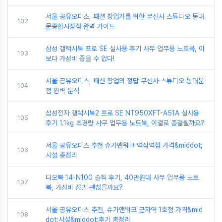
서울 공유오피스, 패션 창업가를 위한 무신사 스튜디오 동대
102
문종합시장점 완벽 가이드
삼성 갤럭시북 프로 SE 실사용 후기 사무 업무용 노트북, 이
103
보다 가성비 좋을 수 없다!
서울 공유오피스, 패션 창업의 정답 무신사 스튜디오 동대문
104
점 완벽 분석
삼성전자 갤럭시북2 프로 SE NT950XFT-A51A 실사용
105
후기 1.1kg 초경량 사무 업무용 노트북, 이걸로 종결될까요?
서울 공유오피스 추천 슈가맨워크 역삼역점 가격&middot;
106
시설 총정리
다오북 14-N100 솔직 후기, 40만원대 사무 업무용 노트
107
북, 가성비 정말 괜찮을까요?
서울 공유오피스 추천, 슈가맨워크 군자역 1호점 가격&mid
108
dot;시설&middot;후기 총정리