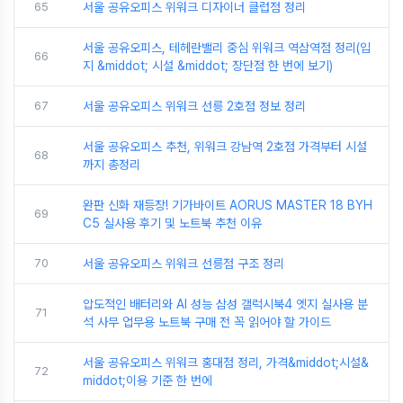
65
서울 공유오피스 위워크 디자이너 클럽점 정리
서울 공유오피스, 테헤란밸리 중심 위워크 역삼역점 정리(입
66
지 &middot; 시설 &middot; 장단점 한 번에 보기)
67
서울 공유오피스 위워크 선릉 2호점 정보 정리
서울 공유오피스 추천, 위워크 강남역 2호점 가격부터 시설
68
까지 총정리
완판 신화 재등장! 기가바이트 AORUS MASTER 18 BYH
69
C5 실사용 후기 및 노트북 추천 이유
70
서울 공유오피스 위워크 선릉점 구조 정리
압도적인 배터리와 AI 성능 삼성 갤럭시북4 엣지 실사용 분
71
석 사무 업무용 노트북 구매 전 꼭 읽어야 할 가이드
서울 공유오피스 위워크 홍대점 정리, 가격&middot;시설&
72
middot;이용 기준 한 번에