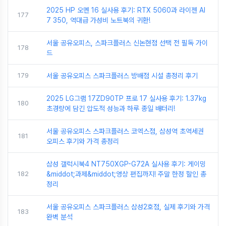
2025 HP 오멘 16 실사용 후기: RTX 5060과 라이젠 AI
177
7 350, 역대급 가성비 노트북의 귀환!
서울 공유오피스, 스파크플러스 신논현점 선택 전 필독 가이
178
드
179
서울 공유오피스 스파크플러스 방배점 시설 총정리 후기
2025 LG그램 17ZD90TP 프로 17 실사용 후기: 1.37kg
180
초경량에 담긴 압도적 성능과 하루 종일 배터리!
서울 공유오피스 스파크플러스 코엑스점, 삼성역 초역세권
181
오피스 후기와 가격 총정리
삼성 갤럭시북4 NT750XGP-G72A 실사용 후기: 게이밍
182
&middot;과제&middot;영상 편집까지! 주말 한정 할인 총
정리
서울 공유오피스 스파크플러스 삼성2호점, 실제 후기와 가격
183
완벽 분석