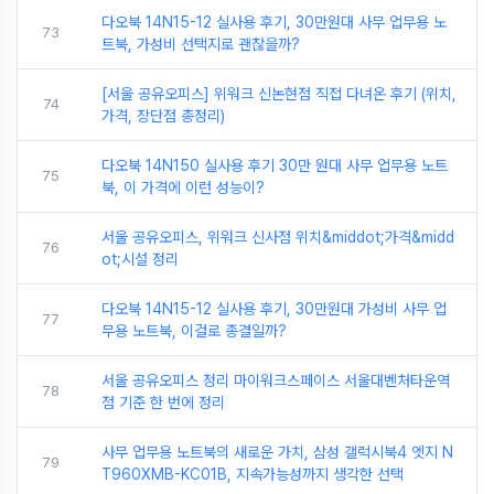
다오북 14N15-12 실사용 후기, 30만원대 사무 업무용 노
73
트북, 가성비 선택지로 괜찮을까?
[서울 공유오피스] 위워크 신논현점 직접 다녀온 후기 (위치,
74
가격, 장단점 총정리)
다오북 14N150 실사용 후기 30만 원대 사무 업무용 노트
75
북, 이 가격에 이런 성능이?
서울 공유오피스, 위워크 신사점 위치&middot;가격&midd
76
ot;시설 정리
다오북 14N15-12 실사용 후기, 30만원대 가성비 사무 업
77
무용 노트북, 이걸로 종결일까?
서울 공유오피스 정리 마이워크스페이스 서울대벤처타운역
78
점 기준 한 번에 정리
사무 업무용 노트북의 새로운 가치, 삼성 갤럭시북4 엣지 N
79
T960XMB-KC01B, 지속가능성까지 생각한 선택