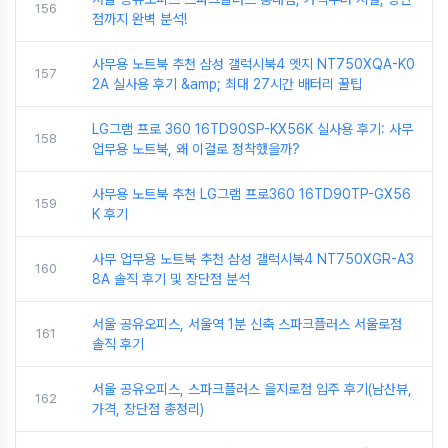
156
점까지 완벽 분석!
사무용 노트북 추천 삼성 갤럭시북4 엣지 NT750XQA-K0
157
2A 실사용 후기 &amp; 최대 27시간 배터리 꿀팁
LG그램 프로 360 16TD90SP-KX56K 실사용 후기: 사무
158
업무용 노트북, 왜 이걸로 정착했을까?
사무용 노트북 추천 LG그램 프로360 16TD90TP-GX56
159
K 후기
사무 업무용 노트북 추천 삼성 갤럭시북4 NT750XGR-A3
160
8A 솔직 후기 및 장단점 분석
서울 공유오피스, 서울역 1분 신축 스파크플러스 서울로점
161
솔직 후기
서울 공유오피스, 스파크플러스 을지로점 입주 후기(남산뷰,
162
가격, 장단점 총정리)