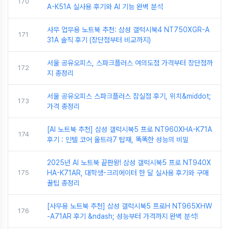
170
A-K51A 실사용 후기와 AI 기능 완벽 분석
사무 업무용 노트북 추천: 삼성 갤럭시북4 NT750XGR-A
171
31A 솔직 후기 (장단점부터 비교까지)
서울 공유오피스, 스파크플러스 여의도점 가격부터 장단점까
172
지 총정리
서울 공유오피스 스파크플러스 잠실점 후기, 위치&middot;
173
가격 총정리
[AI 노트북 추천] 삼성 갤럭시북5 프로 NT960XHA-K71A
174
후기 : 인텔 코어 울트라7 탑재, 똑똑한 성능의 비밀
2025년 AI 노트북 끝판왕! 삼성 갤럭시북5 프로 NT940X
175
HA-K71AR, 대학생-크리에이터 한 달 실사용 후기와 구매
꿀팁 총정리
[사무용 노트북 추천] 삼성 갤럭시북5 프로H NT965XHW
176
-A71AR 후기 &ndash; 성능부터 가격까지 완벽 분석!