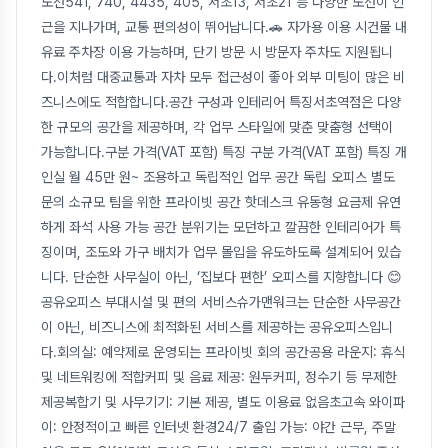
노선541, 740, 4435, 405, 서초13, 서초21 등 다양한 노선이 인
근을 지나가며, 교통 편의성이 뛰어납니다.🚗 자가용 이용 시건물 내
유료 주차장 이용 가능하며, 단기 방문 시 방문자 주차도 지원됩니
다.이처럼 대중교통과 자차 모두 접근성이 좋아 외부 미팅이 많은 비
즈니스에도 적합합니다.공간 구성과 인테리어 특징서초역점은 다양
한 규모의 공간을 제공하며, 각 업무 스타일에 맞춘 맞춤형 선택이
가능합니다.구분 가격(VAT 포함) 특징 구분 가격(VAT 포함) 특징 개
인실 월 45만 원~ 조용하고 독립적인 업무 공간 독립 오피스 별도
문의 소규모 팀을 위한 프라이빗 공간 핫데스크 유동형 요금제 유연
하게 좌석 사용 가능 공간 분위기는 모던하고 깔끔한 인테리어가 특
징이며, 조도와 가구 배치가 업무 몰입을 유도하도록 설계되어 있습
니다. 단순한 사무실이 아닌, ‘집보다 편한’ 오피스를 지향합니다 😊
공유오피스 부대시설 및 편의 서비스슈가맨워크는 단순한 사무공간
이 아닌, 비즈니스에 최적화된 서비스를 제공하는 공유오피스입니
다.회의실: 예약제로 운영되는 프라이빗 회의 공간공용 라운지: 휴식
및 네트워킹에 적합커피 및 음료 제공: 원두커피, 정수기 등 무제한
제공복합기 및 사무기기: 기본 제공, 별도 이용료 없음초고속 와이파
이: 안정적이고 빠른 인터넷 환경24/7 출입 가능: 야간 근무, 주말