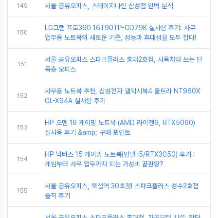
149
서울 공유오피스, 스테이지나인 삼성점 완벽 분석
LG그램 프로360 16T90TP-GD79K 실사용 후기: 사무
150
업무용 노트북의 새로운 기준, 성능과 휴대성을 모두 잡다!
서울 공유오피스 스파크플러스 홍대2호점, 사옥처럼 쓰는 단
151
독층 오피스
사무용 노트북 추천, 삼성전자 갤럭시북4 울트라 NT960X
152
GL-X94A 실사용 후기
HP 오멘 16 게이밍 노트북 (AMD 라이젠9, RTX5060)
153
실사용 후기 &amp; 구매 포인트
HP 빅터스 15 게이밍 노트북(인텔 i5/RTX3050) 후기 :
154
게임부터 사무 업무까지 되는 가성비 끝판왕?
서울 공유오피스, 뚝섬역 30초컷! 스파크플러스 성수2호점
155
솔직 후기
서울 공유오피스 스파크플러스 홍대점, 가격부터 시설, 장단