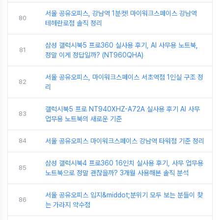
서울 공유오피스, 강남역 1분컷! 마이워크스페이스 강남역
80
테헤란로점 솔직 정리
삼성 갤럭시북5 프로360 실사용 후기, AI 사무용 노트북,
81
정말 이게 정답일까? (NT960QHA)
서울 공유오피스, 마이워크스페이스 서초역점 1인실 구조 정
82
리
갤럭시북5 프로 NT940XHZ-A72A 실사용 후기 AI 사무
83
업무용 노트북의 새로운 기준
84
서울 공유오피스 마이워크스페이스 강남역 타워점 기준 정리
삼성 갤럭시북4 프로360 16인치 실사용 후기, 사무 업무용
85
노트북으로 정말 괜찮을까? 3개월 사용해본 솔직 분석
서울 공유오피스 입지&middot;분위기 모두 보는 분들이 찾
86
는 가라지 약수점