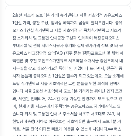
2호선 서초역 도보 1분 거리! 슈가맨워크 서울 서초역점 공유오피스
1인실 가격, 공간 구성, 멤버십 혜택까지 꼼꼼히 알려드립니다. 공유
오피스 1인실 슈가맨워크 서울 서초역점 ✅ 목차슈가맨워크 서초역
점 소개위치 및 교통편 안내공간 구성과 인테리어 특징공유오피스
부대시설 및 편의 서비스사용자 후기와 실제 평가가격 정보 및 타 공
유오피스 비교장단점 요약FAQ (자주 묻는 질문)프로모션 및 체험 혜
택결론 및 추천 포인트슈가맨워크 서초역점 소개서울 중심부에서 내
사무실을 갖고 싶으신가요? 특히 1인 기업이나 프리랜서, 전문직 종
사자 분들께 공유오피스 1인실은 필수가 되고 있는데요. 오늘 소개해
드릴 슈가맨워크 서울 서초역점은 그런 분들을 위한 최적의 선택지
입니다.서울 2호선 서초역에서 도보 1분 거리라는 뛰어난 입지 조건
과, 세련된 인테리어, 24시간 이용 가능한 환경까지 모두 갖추고 있
어, 현재 서울 서초구에서 주목받는 공유오피스로 자리매김하고 있
습니다.위치 및 교통편 안내📍 주소서울 서초구 서초대로 243, 서
현빌딩 4층🚇 지하철 이용2호선 서초역 5번 출구에서 도보 1분 거
리로, 서울 전역 어디든 빠르게 이동할 수 있는 위치입니다.🚌 버스