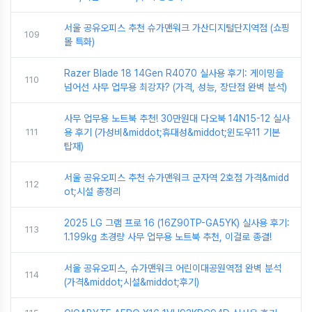
서울 공유오피스 추천 슈가맨워크 가산디지털단지역점 (쇼핑
109
몰 특화)
Razer Blade 18 14Gen R4070 실사용 후기: 게이밍을
110
넘어선 사무 업무용 최강자? (가격, 성능, 장단점 완벽 분석)
사무 업무용 노트북 추천! 30만원대 다오북 14N15-12 실사
111
용 후기 (가성비&middot;휴대성&middot;윈도우11 기본
탑재)
서울 공유오피스 추천 슈가맨워크 군자역 2호점 가격&midd
112
ot;시설 총정리
2025 LG 그램 프로 16 (16Z90TP-GA5YK) 실사용 후기:
113
1.199kg 초경량 사무 업무용 노트북 추천, 이걸로 종결!
서울 공유오피스, 슈가맨워크 어린이대공원역점 완벽 분석
114
(가격&middot;시설&middot;후기)