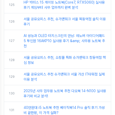
HP 빅터스 15 게이밍 노트북(Core7, RTX5060) 실사용
125
후기 게임부터 사무 업무까지 완벽 분석
서울 공유오피스 추천, 슈가맨워크 서울 목동역점 솔직 이용
126
후기
AI 성능과 OLED 터치스크린의 만남: 레노버 아이디어패드
127
5 투인원 16AKP10 실사용 후기 &amp; 사무용 노트북 추
천
서울 공유오피스 추천, 쇼핑몰 특화 슈가맨워크 창동역점 핵
128
심 정보
서울 공유오피스 추천 슈가맨워크 서울 가산 IT타워점 실제
129
이용 분석
2025년 사무 업무용 노트북 추천 다오북 14-N100 실사용
130
후기와 비교 분석!
40만원대 i5 노트북 추천 베이직북14 Pro 솔직 후기 가성
131
비 끝판왕, 이 가격 실화?