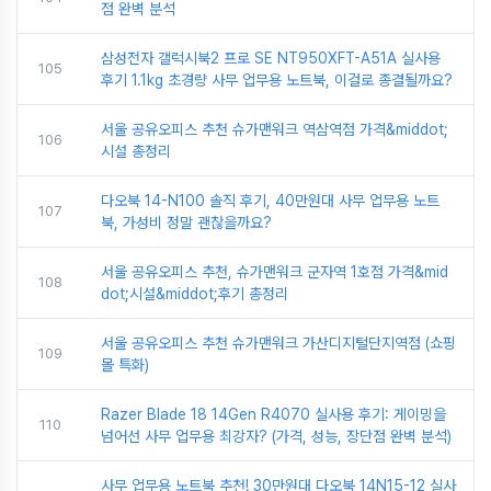
점 완벽 분석
삼성전자 갤럭시북2 프로 SE NT950XFT-A51A 실사용
105
후기 1.1kg 초경량 사무 업무용 노트북, 이걸로 종결될까요?
서울 공유오피스 추천 슈가맨워크 역삼역점 가격&middot;
106
시설 총정리
다오북 14-N100 솔직 후기, 40만원대 사무 업무용 노트
107
북, 가성비 정말 괜찮을까요?
서울 공유오피스 추천, 슈가맨워크 군자역 1호점 가격&mid
108
dot;시설&middot;후기 총정리
서울 공유오피스 추천 슈가맨워크 가산디지털단지역점 (쇼핑
109
몰 특화)
Razer Blade 18 14Gen R4070 실사용 후기: 게이밍을
110
넘어선 사무 업무용 최강자? (가격, 성능, 장단점 완벽 분석)
사무 업무용 노트북 추천! 30만원대 다오북 14N15-12 실사