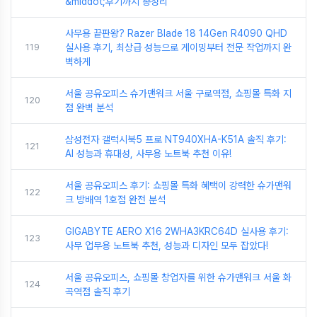
&middot;후기까지 총정리
사무용 끝판왕? Razer Blade 18 14Gen R4090 QHD
119
실사용 후기, 최상급 성능으로 게이밍부터 전문 작업까지 완
벽하게
서울 공유오피스 슈가맨워크 서울 구로역점, 쇼핑몰 특화 지
120
점 완벽 분석
삼성전자 갤럭시북5 프로 NT940XHA-K51A 솔직 후기:
121
AI 성능과 휴대성, 사무용 노트북 추천 이유!
서울 공유오피스 후기: 쇼핑몰 특화 혜택이 강력한 슈가맨워
122
크 방배역 1호점 완전 분석
GIGABYTE AERO X16 2WHA3KRC64D 실사용 후기:
123
사무 업무용 노트북 추천, 성능과 디자인 모두 잡았다!
서울 공유오피스, 쇼핑몰 창업자를 위한 슈가맨워크 서울 화
124
곡역점 솔직 후기