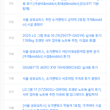
111
용 후기 (가성비&middot;휴대성&middot;윈도우11 기본
탑재)
서울 공유오피스 추천 슈가맨워크 군자역 2호점 가격&midd
112
ot;시설 총정리
2025 LG 그램 프로 16 (16Z90TP-GA5YK) 실사용 후기:
113
1.199kg 초경량 사무 업무용 노트북 추천, 이걸로 종결!
서울 공유오피스, 슈가맨워크 어린이대공원역점 완벽 분석
114
(가격&middot;시설&middot;후기)
115
GIGABYTE AERO X16 1VH93KRC94D 실사용 후기
116
서울 공유오피스, 슈가맨워크 서초역점 가격과 후기 총정리
LG그램 17 (17Z90SU-GRF6K) 초경량 노트북 솔직 후기,
117
사무 업무용 노트북 추천 이유와 램 업그레이드 꿀팁까지!
[서울 공유오피스] 슈가맨워크 학동역 1호점, 가격부터 시설
118