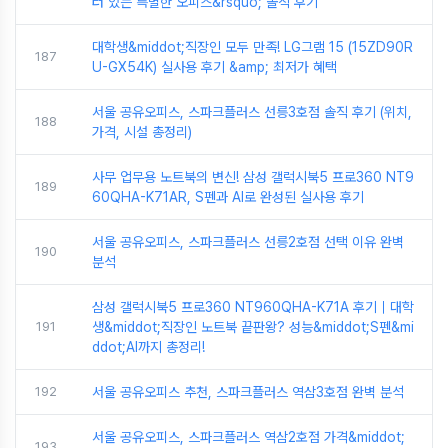
터 있는 특별한 오피스&rsquo; 솔직 후기
대학생&middot;직장인 모두 만족! LG그램 15 (15ZD90R
187
U-GX54K) 실사용 후기 &amp; 최저가 혜택
서울 공유오피스, 스파크플러스 선릉3호점 솔직 후기 (위치,
188
가격, 시설 총정리)
사무 업무용 노트북의 변신! 삼성 갤럭시북5 프로360 NT9
189
60QHA-K71AR, S펜과 AI로 완성된 실사용 후기
서울 공유오피스, 스파크플러스 선릉2호점 선택 이유 완벽
190
분석
삼성 갤럭시북5 프로360 NT960QHA-K71A 후기｜대학
191
생&middot;직장인 노트북 끝판왕? 성능&middot;S펜&mi
ddot;AI까지 총정리!
192
서울 공유오피스 추천, 스파크플러스 역삼3호점 완벽 분석
서울 공유오피스, 스파크플러스 역삼2호점 가격&middot;
193