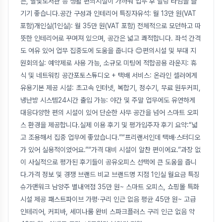
븐, 별빛도서관 등 생활 편의시설이 가까워 업무 후 힐링 타임을 즐
기기 좋습니다.공간 구성과 인테리어 특징자유석: 월 13만 원(VAT
포함)개인실(1인실): 월 35만 원(VAT 포함) 전체적으로 모던하고 따
뜻한 인테리어로 꾸며져 있으며, 공간은 넓고 쾌적합니다. 좌석 간격
도 여유 있어 업무 집중도에 도움을 줍니다 😊편의시설 및 부대 지
원회의실: 예약제로 사용 가능, 소규모 미팅에 적합공용 라운지: 휴
식 및 네트워킹 공간포토스튜디오 + 택배 서비스: 온라인 셀러에게
유용기본 제공 시설: 초고속 인터넷, 복합기, 정수기, 무료 원두커피,
냉난방 시스템24시간 출입 가능: 야간 및 주말 업무에도 유연하게
대응다양한 편의 시설이 있어 단순한 사무 공간을 넘어 스마트 오피
스 환경을 제공합니다.실제 이용 후기 및 평가입주자 후기 요약:“넓
고 조용해서 집중 업무에 좋았습니다.”“프리랜서인데 택배·스터디오
가 있어 실용적이었어요.”“가격 대비 시설이 알찬 편이에요.”과장 없
이 사실적으로 평가된 후기들이 공유오피스 선택에 큰 도움을 줍니
다.가격 정보 및 경쟁 브랜드 비교 브랜드명 지점 1인실 월요금 특징
슈가맨워크 남양주 별내역점 35만 원~ 스마트 오피스, 쇼핑몰 특화
시설 제공 패스트파이브 가평·구리 인근 없음 평균 45만 원~ 고급
인테리어, 커피바, 세미나룸 완비 스파크플러스 구리 인근 없음 약