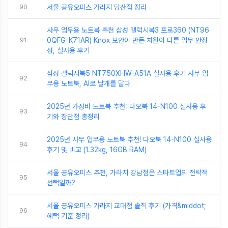
90
서울 공유오피스 가라지 당산점 정리
사무 업무용 노트북 추천 삼성 갤럭시북3 프로360 (NT96
91
0QFG-K71AR) Knox 보안이 만든 차원이 다른 업무 안정
성, 실사용 후기
삼성 갤럭시북5 NT750XHW-A51A 실사용 후기 사무 업
92
무용 노트북, AI로 날개를 달다
2025년 가성비 노트북 추천: 다오북 14-N100 실사용 후
93
기와 장단점 총정리
2025년 사무 업무용 노트북 추천! 다오북 14-N100 실사용
94
후기 및 비교 (1.32kg, 16GB RAM)
서울 공유오피스 추천, 가라지 강남점은 스타트업의 전략적
95
선택일까?
서울 공유오피스 가라지 교대점 솔직 후기 (가격&middot;
96
혜택 기준 정리)