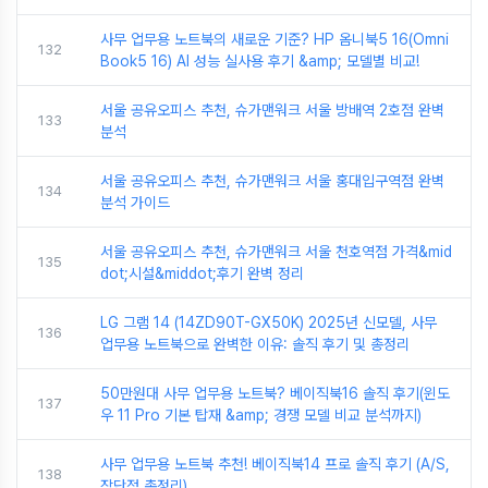
사무 업무용 노트북의 새로운 기준? HP 옴니북5 16(Omni
132
Book5 16) AI 성능 실사용 후기 &amp; 모델별 비교!
서울 공유오피스 추천, 슈가맨워크 서울 방배역 2호점 완벽
133
분석
서울 공유오피스 추천, 슈가맨워크 서울 홍대입구역점 완벽
134
분석 가이드
서울 공유오피스 추천, 슈가맨워크 서울 천호역점 가격&mid
135
dot;시설&middot;후기 완벽 정리
LG 그램 14 (14ZD90T-GX50K) 2025년 신모델, 사무
136
업무용 노트북으로 완벽한 이유: 솔직 후기 및 총정리
50만원대 사무 업무용 노트북? 베이직북16 솔직 후기(윈도
137
우 11 Pro 기본 탑재 &amp; 경쟁 모델 비교 분석까지)
사무 업무용 노트북 추천! 베이직북14 프로 솔직 후기 (A/S,
138
장단점 총정리)