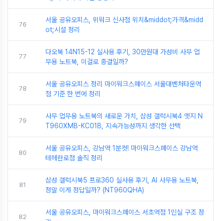
서울 공유오피스, 위워크 신사점 위치&middot;가격&midd
76
ot;시설 정리
다오북 14N15-12 실사용 후기, 30만원대 가성비 사무 업
77
무용 노트북, 이걸로 종결일까?
서울 공유오피스 정리 마이워크스페이스 서울대벤처타운역
78
점 기준 한 번에 정리
사무 업무용 노트북의 새로운 가치, 삼성 갤럭시북4 엣지 N
79
T960XMB-KC01B, 지속가능성까지 생각한 선택
서울 공유오피스, 강남역 1분컷! 마이워크스페이스 강남역
80
테헤란로점 솔직 정리
삼성 갤럭시북5 프로360 실사용 후기, AI 사무용 노트북,
81
정말 이게 정답일까? (NT960QHA)
서울 공유오피스, 마이워크스페이스 서초역점 1인실 구조 정
82