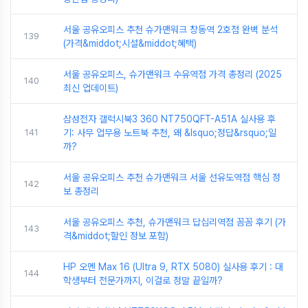
서울 공유오피스 추천 슈가맨워크 창동역 2호점 완벽 분석
139
(가격&middot;시설&middot;혜택)
서울 공유오피스, 슈가맨워크 수유역점 가격 총정리 (2025
140
최신 업데이트)
삼성전자 갤럭시북3 360 NT750QFT-A51A 실사용 후
141
기: 사무 업무용 노트북 추천, 왜 &lsquo;정답&rsquo;일
까?
서울 공유오피스 추천 슈가맨워크 서울 선유도역점 핵심 정
142
보 총정리
서울 공유오피스 추천, 슈가맨워크 답십리역점 꼼꼼 후기 (가
143
격&middot;할인 정보 포함)
HP 오멘 Max 16 (Ultra 9, RTX 5080) 실사용 후기 : 대
144
학생부터 전문가까지, 이걸로 정말 끝일까?