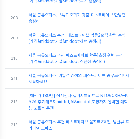
(가격&middot;시설&middot;후기 총정리)
서울 공유오피스, 스튜디오까지 갖춘 패스트파이브 한남점
208
총정리
서울 공유오피스 추천, 패스트파이브 학동2호점 완벽 분석
209
(가격&middot;시설&middot;혜택 총정리)
서울 공유오피스 추천 패스트파이브 학동1호점 완벽 분석
210
(가격&middot;시설&middot;장단점 총정리)
서울 공유오피스, 예술적 감성의 패스트파이브 충무로점에서
211
시작하세요
[혜택가 189만] 삼성전자 갤럭시북5 프로 NT960XHA-K
212
52A 후기캐드&middot;AI&middot;코딩까지 완벽한 대학
생 노트북 추천!
서울 공유오피스 추천 패스트파이브 을지로2호점, 남산뷰 프
213
리미엄 오피스