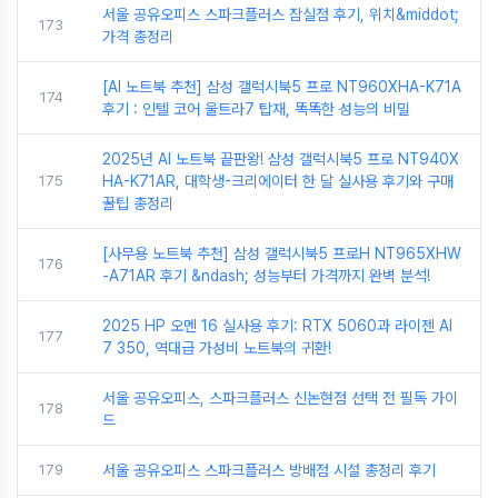
서울 공유오피스 스파크플러스 잠실점 후기, 위치&middot;
173
가격 총정리
[AI 노트북 추천] 삼성 갤럭시북5 프로 NT960XHA-K71A
174
후기 : 인텔 코어 울트라7 탑재, 똑똑한 성능의 비밀
2025년 AI 노트북 끝판왕! 삼성 갤럭시북5 프로 NT940X
175
HA-K71AR, 대학생-크리에이터 한 달 실사용 후기와 구매
꿀팁 총정리
[사무용 노트북 추천] 삼성 갤럭시북5 프로H NT965XHW
176
-A71AR 후기 &ndash; 성능부터 가격까지 완벽 분석!
2025 HP 오멘 16 실사용 후기: RTX 5060과 라이젠 AI
177
7 350, 역대급 가성비 노트북의 귀환!
서울 공유오피스, 스파크플러스 신논현점 선택 전 필독 가이
178
드
179
서울 공유오피스 스파크플러스 방배점 시설 총정리 후기