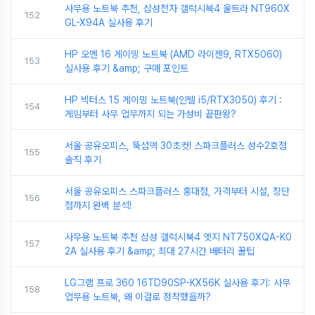
사무용 노트북 추천, 삼성전자 갤럭시북4 울트라 NT960X
152
GL-X94A 실사용 후기
HP 오멘 16 게이밍 노트북 (AMD 라이젠9, RTX5060)
153
실사용 후기 &amp; 구매 포인트
HP 빅터스 15 게이밍 노트북(인텔 i5/RTX3050) 후기 :
154
게임부터 사무 업무까지 되는 가성비 끝판왕?
서울 공유오피스, 뚝섬역 30초컷! 스파크플러스 성수2호점
155
솔직 후기
서울 공유오피스 스파크플러스 홍대점, 가격부터 시설, 장단
156
점까지 완벽 분석!
사무용 노트북 추천 삼성 갤럭시북4 엣지 NT750XQA-K0
157
2A 실사용 후기 &amp; 최대 27시간 배터리 꿀팁
LG그램 프로 360 16TD90SP-KX56K 실사용 후기: 사무
158
업무용 노트북, 왜 이걸로 정착했을까?