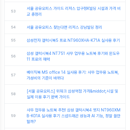
서울 공유오피스 가이드 리저스 압구정K빌딩 시설과 가격 비
53
교 총정리
54
서울 공유오피스 찾는다면 리저스 강남빌딩 정리
55
삼성전자 갤럭시북5 프로 NT960XHA-K71A 실사용 후기
삼성 갤럭시북4 NT751 사무 업무용 노트북 후기와 윈도우
56
11 프로의 매력
베이직북 MS office 14 실사용 후기: 사무 업무용 노트북,
57
가성비의 기준이 바뀌다
[서울 공유오피스] 위워크 삼성역점 가격&middot;시설 및
58
실제 이용 후기 완벽 가이드
사무 업무용 노트북 추천! 삼성 갤럭시북4 엣지 NT960XM
59
B-K01A 실사용 후기 스냅드래곤 성능과 AI 기능, 정말 쓸만
할까?