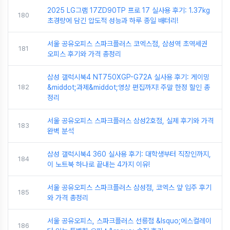
2025 LG그램 17ZD90TP 프로 17 실사용 후기: 1.37kg
180
초경량에 담긴 압도적 성능과 하루 종일 배터리!
서울 공유오피스 스파크플러스 코엑스점, 삼성역 초역세권
181
오피스 후기와 가격 총정리
삼성 갤럭시북4 NT750XGP-G72A 실사용 후기: 게이밍
182
&middot;과제&middot;영상 편집까지! 주말 한정 할인 총
정리
서울 공유오피스 스파크플러스 삼성2호점, 실제 후기와 가격
183
완벽 분석
삼성 갤럭시북4 360 실사용 후기: 대학생부터 직장인까지,
184
이 노트북 하나로 끝내는 4가지 이유!
서울 공유오피스 스파크플러스 삼성점, 코엑스 앞 입주 후기
185
와 가격 총정리
서울 공유오피스, 스파크플러스 선릉점 &lsquo;에스컬레이
186