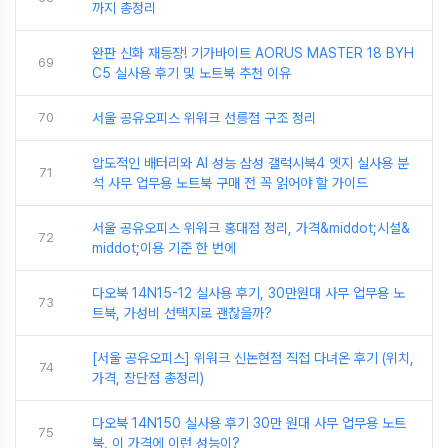
까지 총정리
완판 신화 재등장! 기가바이트 AORUS MASTER 18 BYH
69
C5 실사용 후기 및 노트북 추천 이유
70
서울 공유오피스 위워크 선릉점 구조 정리
압도적인 배터리와 AI 성능 삼성 갤럭시북4 엣지 실사용 분
71
석 사무 업무용 노트북 구매 전 꼭 읽어야 할 가이드
서울 공유오피스 위워크 홍대점 정리, 가격&middot;시설&
72
middot;이용 기준 한 번에
다오북 14N15-12 실사용 후기, 30만원대 사무 업무용 노
73
트북, 가성비 선택지로 괜찮을까?
[서울 공유오피스] 위워크 신논현점 직접 다녀온 후기 (위치,
74
가격, 장단점 총정리)
다오북 14N150 실사용 후기 30만 원대 사무 업무용 노트
75
북, 이 가격에 이런 성능이?