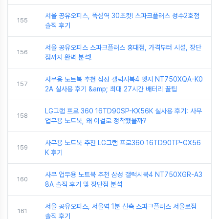
서울 공유오피스, 뚝섬역 30초컷! 스파크플러스 성수2호점
155
솔직 후기
서울 공유오피스 스파크플러스 홍대점, 가격부터 시설, 장단
156
점까지 완벽 분석!
사무용 노트북 추천 삼성 갤럭시북4 엣지 NT750XQA-K0
157
2A 실사용 후기 &amp; 최대 27시간 배터리 꿀팁
LG그램 프로 360 16TD90SP-KX56K 실사용 후기: 사무
158
업무용 노트북, 왜 이걸로 정착했을까?
사무용 노트북 추천 LG그램 프로360 16TD90TP-GX56
159
K 후기
사무 업무용 노트북 추천 삼성 갤럭시북4 NT750XGR-A3
160
8A 솔직 후기 및 장단점 분석
서울 공유오피스, 서울역 1분 신축 스파크플러스 서울로점
161
솔직 후기