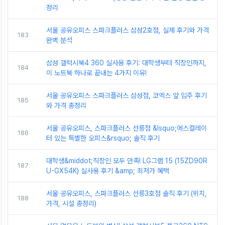
정리
서울 공유오피스 스파크플러스 삼성2호점, 실제 후기와 가격
183
완벽 분석
삼성 갤럭시북4 360 실사용 후기: 대학생부터 직장인까지,
184
이 노트북 하나로 끝내는 4가지 이유!
서울 공유오피스 스파크플러스 삼성점, 코엑스 앞 입주 후기
185
와 가격 총정리
서울 공유오피스, 스파크플러스 선릉점 &lsquo;에스컬레이
186
터 있는 특별한 오피스&rsquo; 솔직 후기
대학생&middot;직장인 모두 만족! LG그램 15 (15ZD90R
187
U-GX54K) 실사용 후기 &amp; 최저가 혜택
서울 공유오피스, 스파크플러스 선릉3호점 솔직 후기 (위치,
188
가격, 시설 총정리)