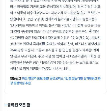
🚗 주차: 건물 내 유료 주차 및 인근 공영주차장 이용 가능병점역이
라는 광역철도 기반의 교통 중심지에 위치해 있어, 외부 미팅이나 출
퇴근 이동이 매우 용이합니다. 차량 이용자도 불편함 없이 주차할 수
있습니다.3. 공간 구성 및 인테리어 분위기슈가맨워크 병점역점의
인테리어는 따뜻하고 아늑한 분위기를 자랑합니다.전체 공간은 다음
과 같이 구성되어 있습니다 슈가맨워크 병점역점 공간구성 🪑 자유
석: 개방형 오픈 라운지에서 자유롭게 이용🚪 1인실(개인실): 독립된
공간으로 집중력 극대화🏢 회의실: 예약제 운영, 비즈니스 미팅에 최
적🛋 공용 라운지: 소통과 휴식을 위한 편안한 공간☕ 카페존: 커피
및 음료 무료 제공4. 주요 시설 및 멤버십 서비스슈가맨워크 화성 병
점역점은 단순한 공간 제공을 넘어 생산성을 높이는 스마트 오피스
서비스를 함께 제공합니다.구분 서비스 내용
...
원문링크
화성 병점역 도보 5분! 공유오피스 1인실 찾는다면 슈가맨워크 화
성 병점역점 추천
등록된 모든 글