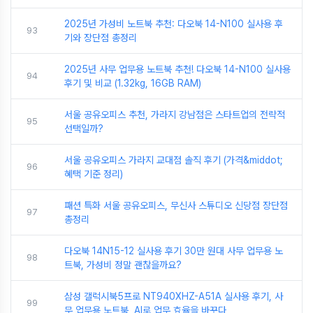
2025년 가성비 노트북 추천: 다오북 14-N100 실사용 후
93
기와 장단점 총정리
2025년 사무 업무용 노트북 추천! 다오북 14-N100 실사용
94
후기 및 비교 (1.32kg, 16GB RAM)
서울 공유오피스 추천, 가라지 강남점은 스타트업의 전략적
95
선택일까?
서울 공유오피스 가라지 교대점 솔직 후기 (가격&middot;
96
혜택 기준 정리)
패션 특화 서울 공유오피스, 무신사 스튜디오 신당점 장단점
97
총정리
다오북 14N15-12 실사용 후기 30만 원대 사무 업무용 노
98
트북, 가성비 정말 괜찮을까요?
삼성 갤럭시북5프로 NT940XHZ-A51A 실사용 후기, 사
99
무 업무용 노트북, AI로 업무 효율을 바꾸다