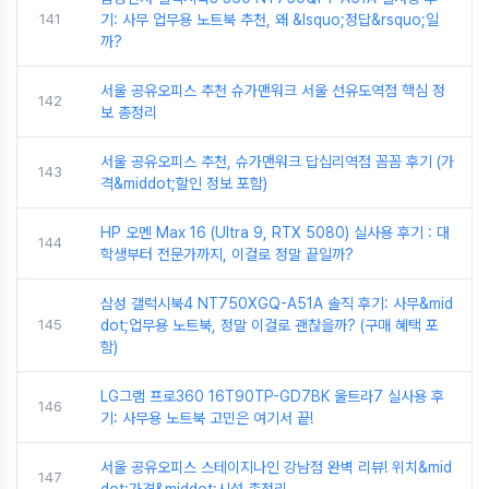
141
기: 사무 업무용 노트북 추천, 왜 &lsquo;정답&rsquo;일
까?
서울 공유오피스 추천 슈가맨워크 서울 선유도역점 핵심 정
142
보 총정리
서울 공유오피스 추천, 슈가맨워크 답십리역점 꼼꼼 후기 (가
143
격&middot;할인 정보 포함)
HP 오멘 Max 16 (Ultra 9, RTX 5080) 실사용 후기 : 대
144
학생부터 전문가까지, 이걸로 정말 끝일까?
삼성 갤럭시북4 NT750XGQ-A51A 솔직 후기: 사무&mid
145
dot;업무용 노트북, 정말 이걸로 괜찮을까? (구매 혜택 포
함)
LG그램 프로360 16T90TP-GD7BK 울트라7 실사용 후
146
기: 사무용 노트북 고민은 여기서 끝!
서울 공유오피스 스테이지나인 강남점 완벽 리뷰! 위치&mid
147