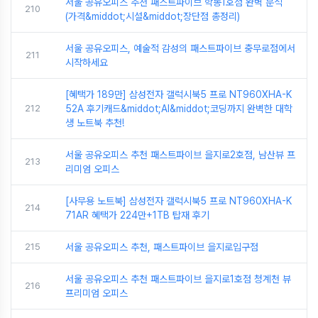
서울 공유오피스 추천 패스트파이브 학동1호점 완벽 분석
210
(가격&middot;시설&middot;장단점 총정리)
서울 공유오피스, 예술적 감성의 패스트파이브 충무로점에서
211
시작하세요
[혜택가 189만] 삼성전자 갤럭시북5 프로 NT960XHA-K
212
52A 후기캐드&middot;AI&middot;코딩까지 완벽한 대학
생 노트북 추천!
서울 공유오피스 추천 패스트파이브 을지로2호점, 남산뷰 프
213
리미엄 오피스
[사무용 노트북] 삼성전자 갤럭시북5 프로 NT960XHA-K
214
71AR 혜택가 224만+1TB 탑재 후기
215
서울 공유오피스 추천, 패스트파이브 을지로입구점
서울 공유오피스 추천 패스트파이브 을지로1호점 청계천 뷰
216
프리미엄 오피스