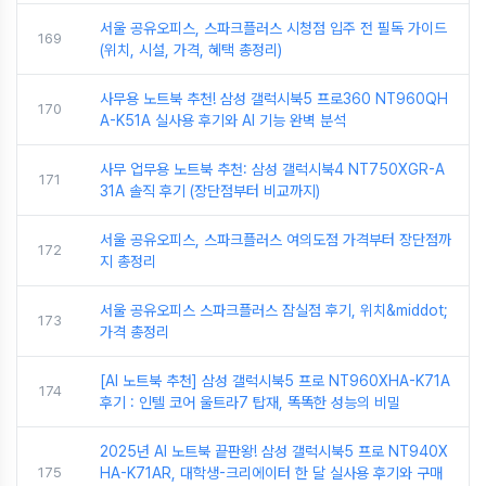
서울 공유오피스, 스파크플러스 시청점 입주 전 필독 가이드
169
(위치, 시설, 가격, 혜택 총정리)
사무용 노트북 추천! 삼성 갤럭시북5 프로360 NT960QH
170
A-K51A 실사용 후기와 AI 기능 완벽 분석
사무 업무용 노트북 추천: 삼성 갤럭시북4 NT750XGR-A
171
31A 솔직 후기 (장단점부터 비교까지)
서울 공유오피스, 스파크플러스 여의도점 가격부터 장단점까
172
지 총정리
서울 공유오피스 스파크플러스 잠실점 후기, 위치&middot;
173
가격 총정리
[AI 노트북 추천] 삼성 갤럭시북5 프로 NT960XHA-K71A
174
후기 : 인텔 코어 울트라7 탑재, 똑똑한 성능의 비밀
2025년 AI 노트북 끝판왕! 삼성 갤럭시북5 프로 NT940X
175
HA-K71AR, 대학생-크리에이터 한 달 실사용 후기와 구매