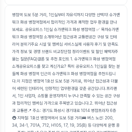
병점역 도보 5분 거리, 1인실부터 자유석까지 다양한 선택지! 슈가맨
워크 화성 병점역점에서 합리적인 가격과 쾌적한 업무 환경을 만나
보세요. 공유오피스 1인실 슈가맨워크 화성 병점역점 ✅ 목차슈가맨
워크 화성 병점역점 소개뛰어난 접근성과 교통편공간 구성 및 인테
리어 분위기주요 시설 및 멤버십 서비스실제 사용자 후기 및 만족도
가격 정보 및 경쟁 브랜드 비교장단점 정리이벤트 및 할인 혜택자주
묻는 질문(FAQ)결론 및 추천 포인트 1. 슈가맨워크 화성 병점역점
소개공유오피스를 찾고 계신가요? 특히 공유오피스 1인실을 찾는 분
들께 화성 병점역 인근의 슈가맨워크 화성 병점역점을 추천드립니
다.이 지점은 병점역 1호선 도보 5분 거리로, 뛰어난 접근성과 더불
어 세련된 인테리어, 안정적인 업무환경을 갖춘 공간입니다.프리랜
서, 1인 사업자, 쇼핑몰 운영자까지 누구나 만족할 수 있는 공간 구성
과 합리적인 멤버십 가격으로 주목받고 있습니다.2. 뛰어난 접근성
과 교통편📍 주소: 경기도 화성시 경기대로 1014 병점프라자 6층
🚇 지하철: 1호선 병점역에서 도보 5분 거리🚌 버스 노선: 200,
34, 34-1, 701A, 712, H105, 17, 19, 35(B) 등 다양하게 운행 중