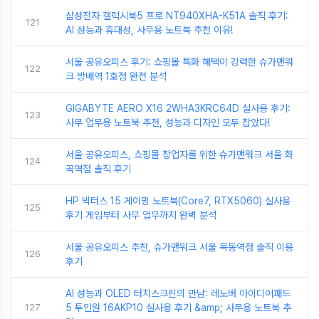
삼성전자 갤럭시북5 프로 NT940XHA-K51A 솔직 후기:
121
AI 성능과 휴대성, 사무용 노트북 추천 이유!
서울 공유오피스 후기: 쇼핑몰 특화 혜택이 강력한 슈가맨워
122
크 방배역 1호점 완전 분석
GIGABYTE AERO X16 2WHA3KRC64D 실사용 후기:
123
사무 업무용 노트북 추천, 성능과 디자인 모두 잡았다!
서울 공유오피스, 쇼핑몰 창업자를 위한 슈가맨워크 서울 화
124
곡역점 솔직 후기
HP 빅터스 15 게이밍 노트북(Core7, RTX5060) 실사용
125
후기 게임부터 사무 업무까지 완벽 분석
서울 공유오피스 추천, 슈가맨워크 서울 목동역점 솔직 이용
126
후기
AI 성능과 OLED 터치스크린의 만남: 레노버 아이디어패드
127
5 투인원 16AKP10 실사용 후기 &amp; 사무용 노트북 추