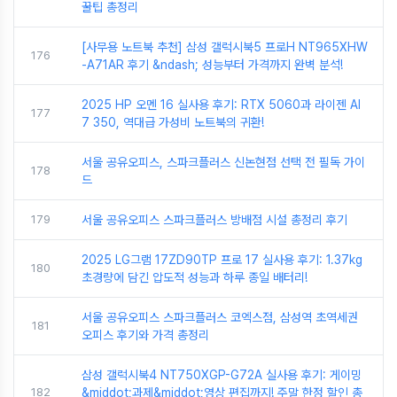
꿀팁 총정리
[사무용 노트북 추천] 삼성 갤럭시북5 프로H NT965XHW
176
-A71AR 후기 &ndash; 성능부터 가격까지 완벽 분석!
2025 HP 오멘 16 실사용 후기: RTX 5060과 라이젠 AI
177
7 350, 역대급 가성비 노트북의 귀환!
서울 공유오피스, 스파크플러스 신논현점 선택 전 필독 가이
178
드
179
서울 공유오피스 스파크플러스 방배점 시설 총정리 후기
2025 LG그램 17ZD90TP 프로 17 실사용 후기: 1.37kg
180
초경량에 담긴 압도적 성능과 하루 종일 배터리!
서울 공유오피스 스파크플러스 코엑스점, 삼성역 초역세권
181
오피스 후기와 가격 총정리
삼성 갤럭시북4 NT750XGP-G72A 실사용 후기: 게이밍
182
&middot;과제&middot;영상 편집까지! 주말 한정 할인 총