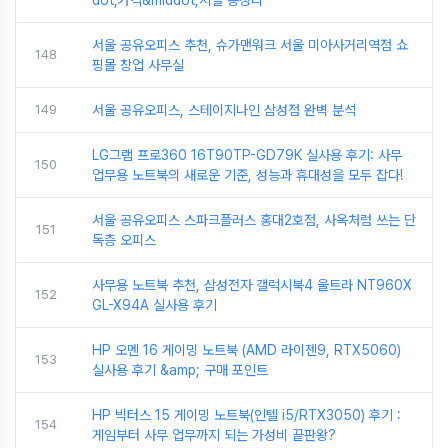
dot;가격&middot;시설 총정리
서울 공유오피스 추천, 슈가맨워크 서울 미아사거리역점 쇼
148
핑몰 창업 사무실
149
서울 공유오피스, 스테이지나인 삼성점 완벽 분석
LG그램 프로360 16T90TP-GD79K 실사용 후기: 사무
150
업무용 노트북의 새로운 기준, 성능과 휴대성을 모두 잡다!
서울 공유오피스 스파크플러스 홍대2호점, 사옥처럼 쓰는 단
151
독층 오피스
사무용 노트북 추천, 삼성전자 갤럭시북4 울트라 NT960X
152
GL-X94A 실사용 후기
HP 오멘 16 게이밍 노트북 (AMD 라이젠9, RTX5060)
153
실사용 후기 &amp; 구매 포인트
HP 빅터스 15 게이밍 노트북(인텔 i5/RTX3050) 후기 :
154
게임부터 사무 업무까지 되는 가성비 끝판왕?