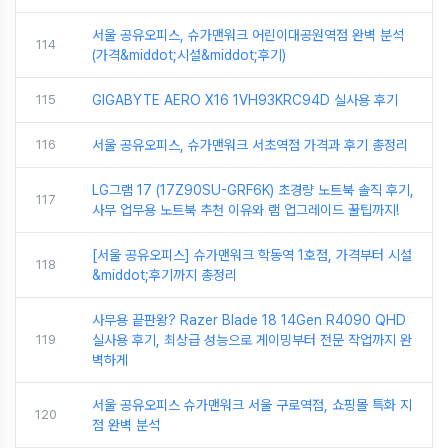
서울 공유오피스, 슈가맨워크 어린이대공원역점 완벽 분석
114
(가격&middot;시설&middot;후기)
115
GIGABYTE AERO X16 1VH93KRC94D 실사용 후기
116
서울 공유오피스, 슈가맨워크 서초역점 가격과 후기 총정리
LG그램 17 (17Z90SU-GRF6K) 초경량 노트북 솔직 후기,
117
사무 업무용 노트북 추천 이유와 램 업그레이드 꿀팁까지!
[서울 공유오피스] 슈가맨워크 학동역 1호점, 가격부터 시설
118
&middot;후기까지 총정리
사무용 끝판왕? Razer Blade 18 14Gen R4090 QHD
119
실사용 후기, 최상급 성능으로 게이밍부터 전문 작업까지 완
벽하게
서울 공유오피스 슈가맨워크 서울 구로역점, 쇼핑몰 특화 지
120
점 완벽 분석