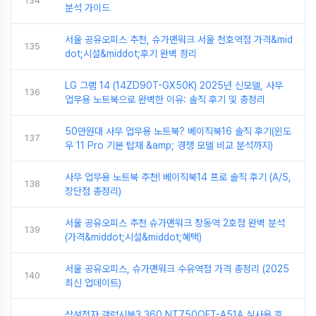
134
분석 가이드
서울 공유오피스 추천, 슈가맨워크 서울 천호역점 가격&mid
135
dot;시설&middot;후기 완벽 정리
LG 그램 14 (14ZD90T-GX50K) 2025년 신모델, 사무
136
업무용 노트북으로 완벽한 이유: 솔직 후기 및 총정리
50만원대 사무 업무용 노트북? 베이직북16 솔직 후기(윈도
137
우 11 Pro 기본 탑재 &amp; 경쟁 모델 비교 분석까지)
사무 업무용 노트북 추천! 베이직북14 프로 솔직 후기 (A/S,
138
장단점 총정리)
서울 공유오피스 추천 슈가맨워크 창동역 2호점 완벽 분석
139
(가격&middot;시설&middot;혜택)
서울 공유오피스, 슈가맨워크 수유역점 가격 총정리 (2025
140
최신 업데이트)
삼성전자 갤럭시북3 360 NT750QFT-A51A 실사용 후