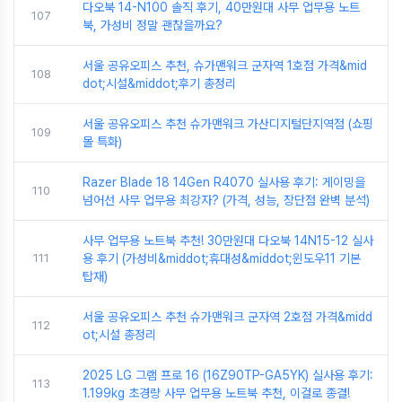
다오북 14-N100 솔직 후기, 40만원대 사무 업무용 노트
107
북, 가성비 정말 괜찮을까요?
서울 공유오피스 추천, 슈가맨워크 군자역 1호점 가격&mid
108
dot;시설&middot;후기 총정리
서울 공유오피스 추천 슈가맨워크 가산디지털단지역점 (쇼핑
109
몰 특화)
Razer Blade 18 14Gen R4070 실사용 후기: 게이밍을
110
넘어선 사무 업무용 최강자? (가격, 성능, 장단점 완벽 분석)
사무 업무용 노트북 추천! 30만원대 다오북 14N15-12 실사
111
용 후기 (가성비&middot;휴대성&middot;윈도우11 기본
탑재)
서울 공유오피스 추천 슈가맨워크 군자역 2호점 가격&midd
112
ot;시설 총정리
2025 LG 그램 프로 16 (16Z90TP-GA5YK) 실사용 후기:
113
1.199kg 초경량 사무 업무용 노트북 추천, 이걸로 종결!