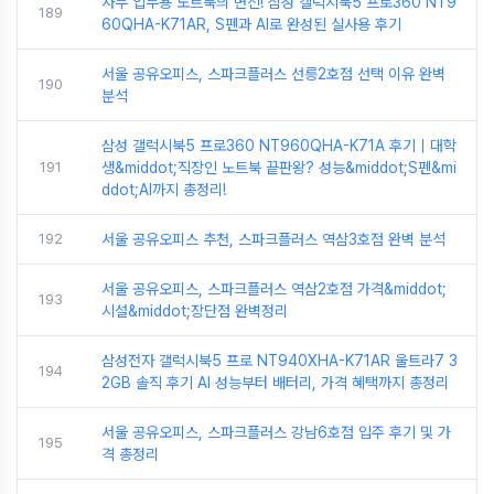
사무 업무용 노트북의 변신! 삼성 갤럭시북5 프로360 NT9
189
60QHA-K71AR, S펜과 AI로 완성된 실사용 후기
서울 공유오피스, 스파크플러스 선릉2호점 선택 이유 완벽
190
분석
삼성 갤럭시북5 프로360 NT960QHA-K71A 후기｜대학
191
생&middot;직장인 노트북 끝판왕? 성능&middot;S펜&mi
ddot;AI까지 총정리!
192
서울 공유오피스 추천, 스파크플러스 역삼3호점 완벽 분석
서울 공유오피스, 스파크플러스 역삼2호점 가격&middot;
193
시설&middot;장단점 완벽정리
삼성전자 갤럭시북5 프로 NT940XHA-K71AR 울트라7 3
194
2GB 솔직 후기 AI 성능부터 배터리, 가격 혜택까지 총정리
서울 공유오피스, 스파크플러스 강남6호점 입주 후기 및 가
195
격 총정리