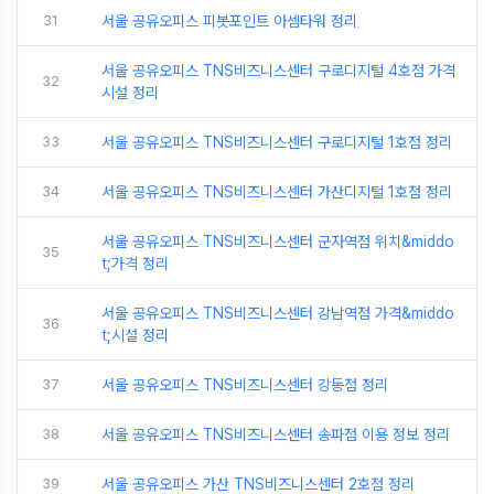
31
서울 공유오피스 피봇포인트 아셈타워 정리
서울 공유오피스 TNS비즈니스센터 구로디지털 4호점 가격
32
시설 정리
33
서울 공유오피스 TNS비즈니스센터 구로디지털 1호점 정리
34
서울 공유오피스 TNS비즈니스센터 가산디지털 1호점 정리
서울 공유오피스 TNS비즈니스센터 군자역점 위치&middo
35
t;가격 정리
서울 공유오피스 TNS비즈니스센터 강남역점 가격&middo
36
t;시설 정리
37
서울 공유오피스 TNS비즈니스센터 강동점 정리
38
서울 공유오피스 TNS비즈니스센터 송파점 이용 정보 정리
39
서울 공유오피스 가산 TNS비즈니스센터 2호점 정리