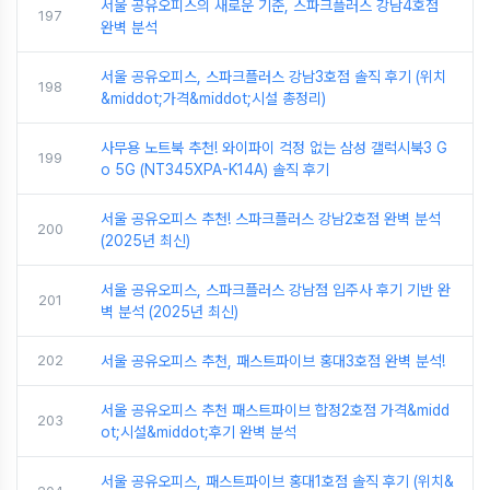
서울 공유오피스의 새로운 기준, 스파크플러스 강남4호점
197
완벽 분석
서울 공유오피스, 스파크플러스 강남3호점 솔직 후기 (위치
198
&middot;가격&middot;시설 총정리)
사무용 노트북 추천! 와이파이 걱정 없는 삼성 갤럭시북3 G
199
o 5G (NT345XPA-K14A) 솔직 후기
서울 공유오피스 추천! 스파크플러스 강남2호점 완벽 분석
200
(2025년 최신)
서울 공유오피스, 스파크플러스 강남점 입주사 후기 기반 완
201
벽 분석 (2025년 최신)
202
서울 공유오피스 추천, 패스트파이브 홍대3호점 완벽 분석!
서울 공유오피스 추천 패스트파이브 합정2호점 가격&midd
203
ot;시설&middot;후기 완벽 분석
서울 공유오피스, 패스트파이브 홍대1호점 솔직 후기 (위치&