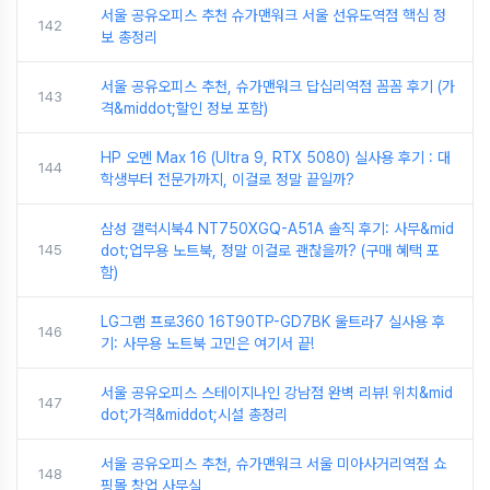
서울 공유오피스 추천 슈가맨워크 서울 선유도역점 핵심 정
142
보 총정리
서울 공유오피스 추천, 슈가맨워크 답십리역점 꼼꼼 후기 (가
143
격&middot;할인 정보 포함)
HP 오멘 Max 16 (Ultra 9, RTX 5080) 실사용 후기 : 대
144
학생부터 전문가까지, 이걸로 정말 끝일까?
삼성 갤럭시북4 NT750XGQ-A51A 솔직 후기: 사무&mid
145
dot;업무용 노트북, 정말 이걸로 괜찮을까? (구매 혜택 포
함)
LG그램 프로360 16T90TP-GD7BK 울트라7 실사용 후
146
기: 사무용 노트북 고민은 여기서 끝!
서울 공유오피스 스테이지나인 강남점 완벽 리뷰! 위치&mid
147
dot;가격&middot;시설 총정리
서울 공유오피스 추천, 슈가맨워크 서울 미아사거리역점 쇼
148
핑몰 창업 사무실