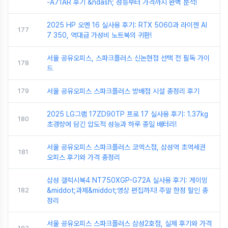
-A71AR 후기 &ndash; 성능부터 가격까지 완벽 분석!
2025 HP 오멘 16 실사용 후기: RTX 5060과 라이젠 AI
177
7 350, 역대급 가성비 노트북의 귀환!
서울 공유오피스, 스파크플러스 신논현점 선택 전 필독 가이
178
드
179
서울 공유오피스 스파크플러스 방배점 시설 총정리 후기
2025 LG그램 17ZD90TP 프로 17 실사용 후기: 1.37kg
180
초경량에 담긴 압도적 성능과 하루 종일 배터리!
서울 공유오피스 스파크플러스 코엑스점, 삼성역 초역세권
181
오피스 후기와 가격 총정리
삼성 갤럭시북4 NT750XGP-G72A 실사용 후기: 게이밍
182
&middot;과제&middot;영상 편집까지! 주말 한정 할인 총
정리
서울 공유오피스 스파크플러스 삼성2호점, 실제 후기와 가격