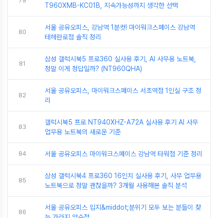
79
T960XMB-KC01B, 지속가능성까지 생각한 선택
서울 공유오피스, 강남역 1분컷! 마이워크스페이스 강남역
80
테헤란로점 솔직 정리
삼성 갤럭시북5 프로360 실사용 후기, AI 사무용 노트북,
81
정말 이게 정답일까? (NT960QHA)
서울 공유오피스, 마이워크스페이스 서초역점 1인실 구조 정
82
리
갤럭시북5 프로 NT940XHZ-A72A 실사용 후기 AI 사무
83
업무용 노트북의 새로운 기준
84
서울 공유오피스 마이워크스페이스 강남역 타워점 기준 정리
삼성 갤럭시북4 프로360 16인치 실사용 후기, 사무 업무용
85
노트북으로 정말 괜찮을까? 3개월 사용해본 솔직 분석
서울 공유오피스 입지&middot;분위기 모두 보는 분들이 찾
86
는 가라지 약수점