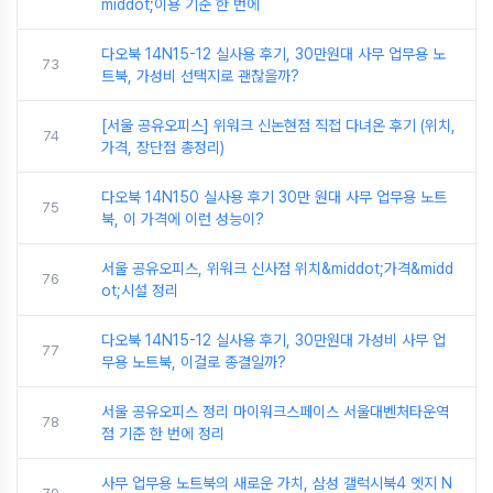
middot;이용 기준 한 번에
다오북 14N15-12 실사용 후기, 30만원대 사무 업무용 노
73
트북, 가성비 선택지로 괜찮을까?
[서울 공유오피스] 위워크 신논현점 직접 다녀온 후기 (위치,
74
가격, 장단점 총정리)
다오북 14N150 실사용 후기 30만 원대 사무 업무용 노트
75
북, 이 가격에 이런 성능이?
서울 공유오피스, 위워크 신사점 위치&middot;가격&midd
76
ot;시설 정리
다오북 14N15-12 실사용 후기, 30만원대 가성비 사무 업
77
무용 노트북, 이걸로 종결일까?
서울 공유오피스 정리 마이워크스페이스 서울대벤처타운역
78
점 기준 한 번에 정리
사무 업무용 노트북의 새로운 가치, 삼성 갤럭시북4 엣지 N