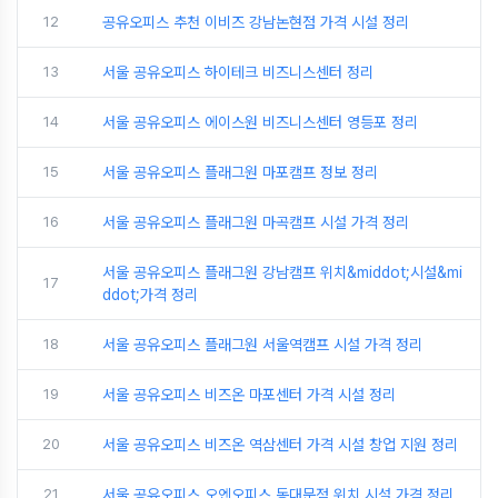
12
공유오피스 추천 이비즈 강남논현점 가격 시설 정리
13
서울 공유오피스 하이테크 비즈니스센터 정리
14
서울 공유오피스 에이스원 비즈니스센터 영등포 정리
15
서울 공유오피스 플래그원 마포캠프 정보 정리
16
서울 공유오피스 플래그원 마곡캠프 시설 가격 정리
서울 공유오피스 플래그원 강남캠프 위치&middot;시설&mi
17
ddot;가격 정리
18
서울 공유오피스 플래그원 서울역캠프 시설 가격 정리
19
서울 공유오피스 비즈온 마포센터 가격 시설 정리
20
서울 공유오피스 비즈온 역삼센터 가격 시설 창업 지원 정리
21
서울 공유오피스 오엔오피스 동대문점 위치 시설 가격 정리