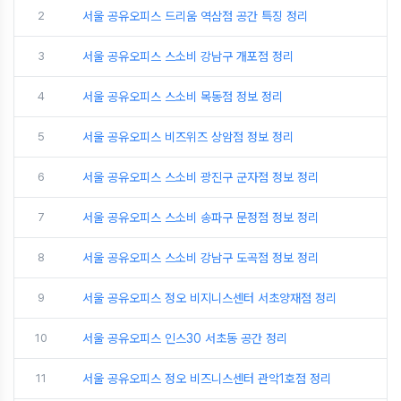
2
서울 공유오피스 드리움 역삼점 공간 특징 정리
3
서울 공유오피스 스소비 강남구 개포점 정리
4
서울 공유오피스 스소비 목동점 정보 정리
5
서울 공유오피스 비즈위즈 상암점 정보 정리
6
서울 공유오피스 스소비 광진구 군자점 정보 정리
7
서울 공유오피스 스소비 송파구 문정점 정보 정리
8
서울 공유오피스 스소비 강남구 도곡점 정보 정리
9
서울 공유오피스 정오 비지니스센터 서초양재점 정리
10
서울 공유오피스 인스30 서초동 공간 정리
11
서울 공유오피스 정오 비즈니스센터 관악1호점 정리