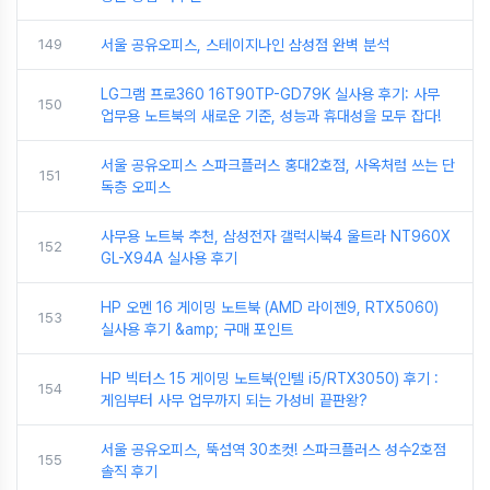
149
서울 공유오피스, 스테이지나인 삼성점 완벽 분석
LG그램 프로360 16T90TP-GD79K 실사용 후기: 사무
150
업무용 노트북의 새로운 기준, 성능과 휴대성을 모두 잡다!
서울 공유오피스 스파크플러스 홍대2호점, 사옥처럼 쓰는 단
151
독층 오피스
사무용 노트북 추천, 삼성전자 갤럭시북4 울트라 NT960X
152
GL-X94A 실사용 후기
HP 오멘 16 게이밍 노트북 (AMD 라이젠9, RTX5060)
153
실사용 후기 &amp; 구매 포인트
HP 빅터스 15 게이밍 노트북(인텔 i5/RTX3050) 후기 :
154
게임부터 사무 업무까지 되는 가성비 끝판왕?
서울 공유오피스, 뚝섬역 30초컷! 스파크플러스 성수2호점
155
솔직 후기