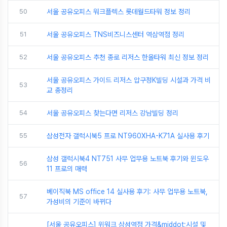
50
서울 공유오피스 워크플렉스 롯데월드타워 정보 정리
51
서울 공유오피스 TNS비즈니스센터 역삼역점 정리
52
서울 공유오피스 추천 종로 리저스 한올타워 최신 정보 정리
서울 공유오피스 가이드 리저스 압구정K빌딩 시설과 가격 비
53
교 총정리
54
서울 공유오피스 찾는다면 리저스 강남빌딩 정리
55
삼성전자 갤럭시북5 프로 NT960XHA-K71A 실사용 후기
삼성 갤럭시북4 NT751 사무 업무용 노트북 후기와 윈도우
56
11 프로의 매력
베이직북 MS office 14 실사용 후기: 사무 업무용 노트북,
57
가성비의 기준이 바뀌다
[서울 공유오피스] 위워크 삼성역점 가격&middot;시설 및