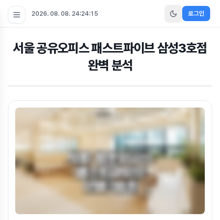
2026. 08. 08. 24:24:16
로그인
서울 공유오피스 패스트파이브 삼성3호점
완벽 분석