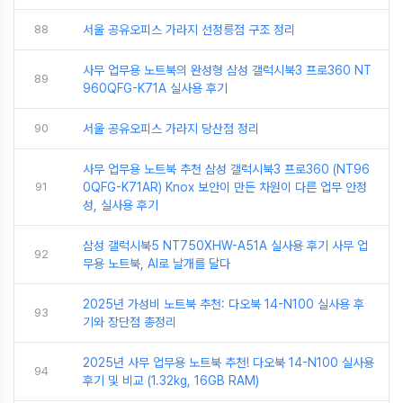
88
서울 공유오피스 가라지 선정릉점 구조 정리
사무 업무용 노트북의 완성형 삼성 갤럭시북3 프로360 NT
89
960QFG-K71A 실사용 후기
90
서울 공유오피스 가라지 당산점 정리
사무 업무용 노트북 추천 삼성 갤럭시북3 프로360 (NT96
91
0QFG-K71AR) Knox 보안이 만든 차원이 다른 업무 안정
성, 실사용 후기
삼성 갤럭시북5 NT750XHW-A51A 실사용 후기 사무 업
92
무용 노트북, AI로 날개를 달다
2025년 가성비 노트북 추천: 다오북 14-N100 실사용 후
93
기와 장단점 총정리
2025년 사무 업무용 노트북 추천! 다오북 14-N100 실사용
94
후기 및 비교 (1.32kg, 16GB RAM)