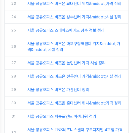
23
서울 공유오피스 비즈온 교대센터 위치&middot;가격 정리
24
서울 공유오피스 비즈온 성수센터 가격&middot;시설 정리
25
서울 공유오피스 스페이스에이드 성수 정보 정리
서울 공유오피스 비즈온 마포구청역센터 위치&middot;가
26
격&middot;시설 정리
27
서울 공유오피스 비즈온 논현센터 가격 시설 정리
28
서울 공유오피스 비즈온 선릉센터 가격&middot;시설 정리
29
서울 공유오피스 비즈온 가산센터 정리
30
서울 공유오피스 비즈온 홍대센터 위치&middot;가격 정리
31
서울 공유오피스 피봇포인트 아셈타워 정리
서울 공유오피스 TNS비즈니스센터 구로디지털 4호점 가격
32