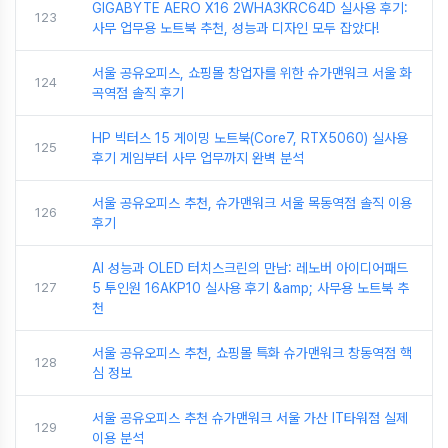
GIGABYTE AERO X16 2WHA3KRC64D 실사용 후기:
123
사무 업무용 노트북 추천, 성능과 디자인 모두 잡았다!
서울 공유오피스, 쇼핑몰 창업자를 위한 슈가맨워크 서울 화
124
곡역점 솔직 후기
HP 빅터스 15 게이밍 노트북(Core7, RTX5060) 실사용
125
후기 게임부터 사무 업무까지 완벽 분석
서울 공유오피스 추천, 슈가맨워크 서울 목동역점 솔직 이용
126
후기
AI 성능과 OLED 터치스크린의 만남: 레노버 아이디어패드
127
5 투인원 16AKP10 실사용 후기 &amp; 사무용 노트북 추
천
서울 공유오피스 추천, 쇼핑몰 특화 슈가맨워크 창동역점 핵
128
심 정보
서울 공유오피스 추천 슈가맨워크 서울 가산 IT타워점 실제
129
이용 분석