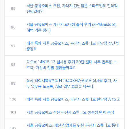
서울 공유오피스 추천, 가라지 강남점은 스타트업의 전략적
95
선택일까?
서울 공유오피스 가라지 교대점 솔직 후기 (가격&middot;
96
혜택 기준 정리)
패션 특화 서울 공유오피스, 무신사 스튜디오 신당점 장단점
97
총정리
다오북 14N15-12 실사용 후기 30만 원대 사무 업무용 노
98
트북, 가성비 정말 괜찮을까요?
삼성 갤럭시북5프로 NT940XHZ-A51A 실사용 후기, 사
99
무 업무용 노트북, AI로 업무 효율을 바꾸다
100
패션 특화 서울 공유오피스, 무신사 스튜디오 한남점 A to Z
101
서울 공유오피스 추천 무신사 스튜디오 성수점 완벽 분석
서울 공유오피스, 패션 창업가를 위한 무신사 스튜디오 동대
102