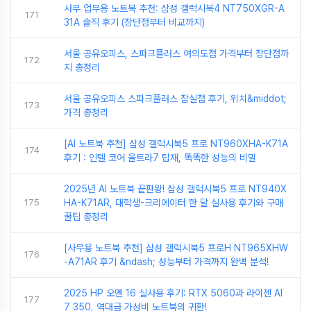
사무 업무용 노트북 추천: 삼성 갤럭시북4 NT750XGR-A
171
31A 솔직 후기 (장단점부터 비교까지)
서울 공유오피스, 스파크플러스 여의도점 가격부터 장단점까
172
지 총정리
서울 공유오피스 스파크플러스 잠실점 후기, 위치&middot;
173
가격 총정리
[AI 노트북 추천] 삼성 갤럭시북5 프로 NT960XHA-K71A
174
후기 : 인텔 코어 울트라7 탑재, 똑똑한 성능의 비밀
2025년 AI 노트북 끝판왕! 삼성 갤럭시북5 프로 NT940X
175
HA-K71AR, 대학생-크리에이터 한 달 실사용 후기와 구매
꿀팁 총정리
[사무용 노트북 추천] 삼성 갤럭시북5 프로H NT965XHW
176
-A71AR 후기 &ndash; 성능부터 가격까지 완벽 분석!
2025 HP 오멘 16 실사용 후기: RTX 5060과 라이젠 AI
177
7 350, 역대급 가성비 노트북의 귀환!