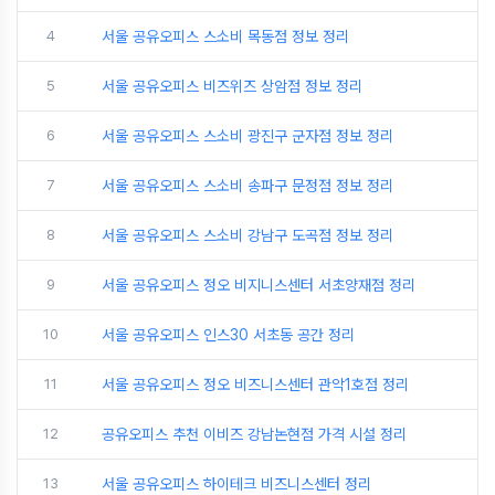
4
서울 공유오피스 스소비 목동점 정보 정리
5
서울 공유오피스 비즈위즈 상암점 정보 정리
6
서울 공유오피스 스소비 광진구 군자점 정보 정리
7
서울 공유오피스 스소비 송파구 문정점 정보 정리
8
서울 공유오피스 스소비 강남구 도곡점 정보 정리
9
서울 공유오피스 정오 비지니스센터 서초양재점 정리
10
서울 공유오피스 인스30 서초동 공간 정리
11
서울 공유오피스 정오 비즈니스센터 관악1호점 정리
12
공유오피스 추천 이비즈 강남논현점 가격 시설 정리
13
서울 공유오피스 하이테크 비즈니스센터 정리