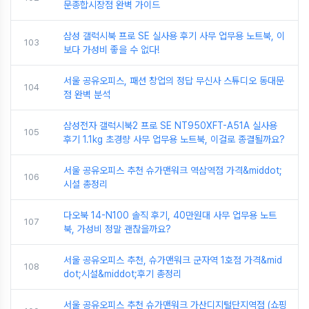
문종합시장점 완벽 가이드
삼성 갤럭시북 프로 SE 실사용 후기 사무 업무용 노트북, 이
103
보다 가성비 좋을 수 없다!
서울 공유오피스, 패션 창업의 정답 무신사 스튜디오 동대문
104
점 완벽 분석
삼성전자 갤럭시북2 프로 SE NT950XFT-A51A 실사용
105
후기 1.1kg 초경량 사무 업무용 노트북, 이걸로 종결될까요?
서울 공유오피스 추천 슈가맨워크 역삼역점 가격&middot;
106
시설 총정리
다오북 14-N100 솔직 후기, 40만원대 사무 업무용 노트
107
북, 가성비 정말 괜찮을까요?
서울 공유오피스 추천, 슈가맨워크 군자역 1호점 가격&mid
108
dot;시설&middot;후기 총정리
서울 공유오피스 추천 슈가맨워크 가산디지털단지역점 (쇼핑