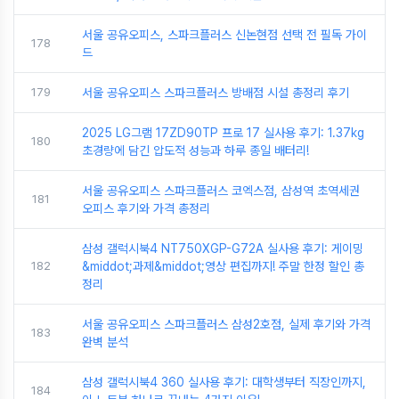
서울 공유오피스, 스파크플러스 신논현점 선택 전 필독 가이
178
드
179
서울 공유오피스 스파크플러스 방배점 시설 총정리 후기
2025 LG그램 17ZD90TP 프로 17 실사용 후기: 1.37kg
180
초경량에 담긴 압도적 성능과 하루 종일 배터리!
서울 공유오피스 스파크플러스 코엑스점, 삼성역 초역세권
181
오피스 후기와 가격 총정리
삼성 갤럭시북4 NT750XGP-G72A 실사용 후기: 게이밍
182
&middot;과제&middot;영상 편집까지! 주말 한정 할인 총
정리
서울 공유오피스 스파크플러스 삼성2호점, 실제 후기와 가격
183
완벽 분석
삼성 갤럭시북4 360 실사용 후기: 대학생부터 직장인까지,
184