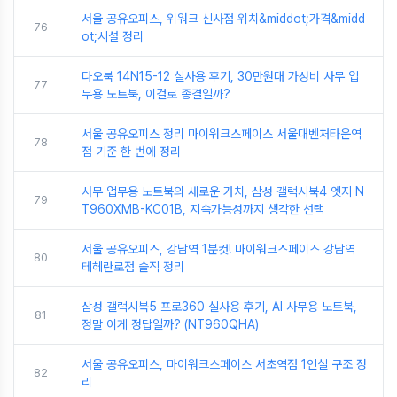
서울 공유오피스, 위워크 신사점 위치&middot;가격&midd
76
ot;시설 정리
다오북 14N15-12 실사용 후기, 30만원대 가성비 사무 업
77
무용 노트북, 이걸로 종결일까?
서울 공유오피스 정리 마이워크스페이스 서울대벤처타운역
78
점 기준 한 번에 정리
사무 업무용 노트북의 새로운 가치, 삼성 갤럭시북4 엣지 N
79
T960XMB-KC01B, 지속가능성까지 생각한 선택
서울 공유오피스, 강남역 1분컷! 마이워크스페이스 강남역
80
테헤란로점 솔직 정리
삼성 갤럭시북5 프로360 실사용 후기, AI 사무용 노트북,
81
정말 이게 정답일까? (NT960QHA)
서울 공유오피스, 마이워크스페이스 서초역점 1인실 구조 정
82
리