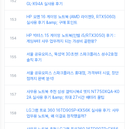
152
GL-X94A 실사용 후기
HP 오멘 16 게이밍 노트북 (AMD 라이젠9, RTX5060)
153
실사용 후기 &amp; 구매 포인트
HP 빅터스 15 게이밍 노트북(인텔 i5/RTX3050) 후기 :
154
게임부터 사무 업무까지 되는 가성비 끝판왕?
서울 공유오피스, 뚝섬역 30초컷! 스파크플러스 성수2호점
155
솔직 후기
서울 공유오피스 스파크플러스 홍대점, 가격부터 시설, 장단
156
점까지 완벽 분석!
사무용 노트북 추천 삼성 갤럭시북4 엣지 NT750XQA-K0
157
2A 실사용 후기 &amp; 최대 27시간 배터리 꿀팁
LG그램 프로 360 16TD90SP-KX56K 실사용 후기: 사무
158
업무용 노트북, 왜 이걸로 정착했을까?