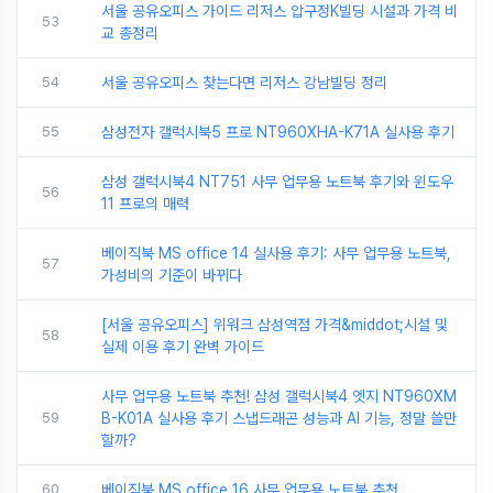
서울 공유오피스 가이드 리저스 압구정K빌딩 시설과 가격 비
53
교 총정리
54
서울 공유오피스 찾는다면 리저스 강남빌딩 정리
55
삼성전자 갤럭시북5 프로 NT960XHA-K71A 실사용 후기
삼성 갤럭시북4 NT751 사무 업무용 노트북 후기와 윈도우
56
11 프로의 매력
베이직북 MS office 14 실사용 후기: 사무 업무용 노트북,
57
가성비의 기준이 바뀌다
[서울 공유오피스] 위워크 삼성역점 가격&middot;시설 및
58
실제 이용 후기 완벽 가이드
사무 업무용 노트북 추천! 삼성 갤럭시북4 엣지 NT960XM
59
B-K01A 실사용 후기 스냅드래곤 성능과 AI 기능, 정말 쓸만
할까?
60
베이직북 MS office 16 사무 업무용 노트북 추천