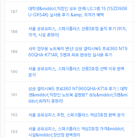
대학생&middot;직장인 모두 만족! LG그램 15 (15ZD90R
187
U-GX54K) 실사용 후기 &amp; 최저가 혜택
서울 공유오피스, 스파크플러스 선릉3호점 솔직 후기 (위치,
188
가격, 시설 총정리)
사무 업무용 노트북의 변신! 삼성 갤럭시북5 프로360 NT9
189
60QHA-K71AR, S펜과 AI로 완성된 실사용 후기
서울 공유오피스, 스파크플러스 선릉2호점 선택 이유 완벽
190
분석
삼성 갤럭시북5 프로360 NT960QHA-K71A 후기｜대학
191
생&middot;직장인 노트북 끝판왕? 성능&middot;S펜&mi
ddot;AI까지 총정리!
192
서울 공유오피스 추천, 스파크플러스 역삼3호점 완벽 분석
서울 공유오피스, 스파크플러스 역삼2호점 가격&middot;
193
시설&middot;장단점 완벽정리