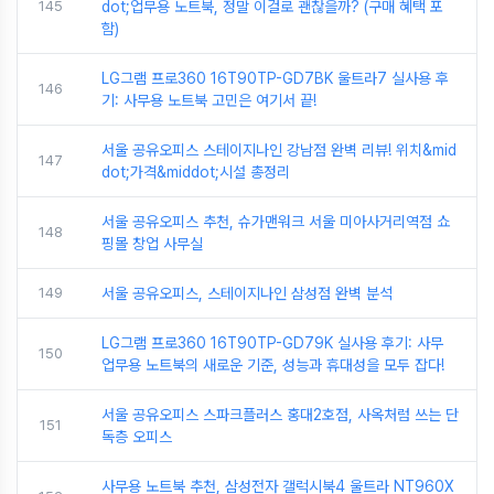
145
dot;업무용 노트북, 정말 이걸로 괜찮을까? (구매 혜택 포
함)
LG그램 프로360 16T90TP-GD7BK 울트라7 실사용 후
146
기: 사무용 노트북 고민은 여기서 끝!
서울 공유오피스 스테이지나인 강남점 완벽 리뷰! 위치&mid
147
dot;가격&middot;시설 총정리
서울 공유오피스 추천, 슈가맨워크 서울 미아사거리역점 쇼
148
핑몰 창업 사무실
149
서울 공유오피스, 스테이지나인 삼성점 완벽 분석
LG그램 프로360 16T90TP-GD79K 실사용 후기: 사무
150
업무용 노트북의 새로운 기준, 성능과 휴대성을 모두 잡다!
서울 공유오피스 스파크플러스 홍대2호점, 사옥처럼 쓰는 단
151
독층 오피스
사무용 노트북 추천, 삼성전자 갤럭시북4 울트라 NT960X