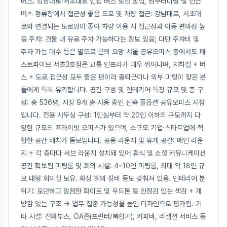
버스: 강남대로·서초대로 인접 버스 노선 밀집, 남부터미널 및 인근
버스 정류장에서 접근성 좋음 도로 및 차량 접근: 강남대로, 서초대
로와 연결되는 도로망이 좋아 차량 이용 시 접근성과 이동 편의성 높
음 주차: 건물 내 유료 주차 가능하다는 정보 있음; 다만 주차비 및
주차 가능 대수 등은 별도로 문의 요망 서울 공유오피스 중에서도 패
스트파이브 서초3호점은 교통 인프라가 매우 뛰어나며, 지하철 + 버
스 + 도로 접근성 모두 좋은 편이라 출퇴근이나 외부 미팅이 잦은 분
들에게 특히 유리합니다. 공간 구성 및 인테리어 특징 규모 및 층 구
성: 총 536평, 지상 9개 층 사용 중인 신축 풀옵션 공유오피스 지점
입니다. 전용 사무실 구성: 1인실부터 약 20인 이하의 규모까지 다
양한 규모의 프라이빗 오피스가 있으며, 소규모 기업·스타트업에 적
합한 공간 배치가 돋보입니다. 공용 라운지 및 휴게 공간: 메인 라운
지 + 각 층마다 서브 라운지 설치돼 있어 휴식 및 소셜 커뮤니케이션
공간 확보됨 미팅룸 및 회의 시설: 4~10인 미팅룸, 최대 약 18인 규
모 대형 회의실 보유. 화상 회의 장비 등도 갖춰져 있음. 인테리어 분
위기: 모던하고 깔끔한 화이트 및 우드톤 등 안정감 있는 색감 + 개
방감 있는 구조 → 업무 집중 가능성을 높인 디자인으로 평가됨. 기
타 시설: 전화부스, OA존(프린터/복합기), 커피바, 리셉션 서비스 등