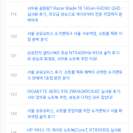
사무용 끝판왕? Razer Blade 18 14Gen R4090 QHD
119
실사용 후기, 최상급 성능으로 게이밍부터 전문 작업까지 완
벽하게
서울 공유오피스 슈가맨워크 서울 구로역점, 쇼핑몰 특화 지
120
점 완벽 분석
삼성전자 갤럭시북5 프로 NT940XHA-K51A 솔직 후기:
121
AI 성능과 휴대성, 사무용 노트북 추천 이유!
서울 공유오피스 후기: 쇼핑몰 특화 혜택이 강력한 슈가맨워
122
크 방배역 1호점 완전 분석
GIGABYTE AERO X16 2WHA3KRC64D 실사용 후기:
123
사무 업무용 노트북 추천, 성능과 디자인 모두 잡았다!
서울 공유오피스, 쇼핑몰 창업자를 위한 슈가맨워크 서울 화
124
곡역점 솔직 후기
HP 빅터스 15 게이밍 노트북(Core7, RTX5060) 실사용
125