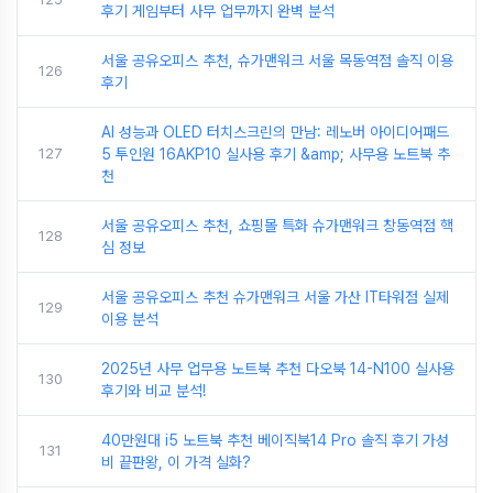
후기 게임부터 사무 업무까지 완벽 분석
서울 공유오피스 추천, 슈가맨워크 서울 목동역점 솔직 이용
126
후기
AI 성능과 OLED 터치스크린의 만남: 레노버 아이디어패드
127
5 투인원 16AKP10 실사용 후기 &amp; 사무용 노트북 추
천
서울 공유오피스 추천, 쇼핑몰 특화 슈가맨워크 창동역점 핵
128
심 정보
서울 공유오피스 추천 슈가맨워크 서울 가산 IT타워점 실제
129
이용 분석
2025년 사무 업무용 노트북 추천 다오북 14-N100 실사용
130
후기와 비교 분석!
40만원대 i5 노트북 추천 베이직북14 Pro 솔직 후기 가성
131
비 끝판왕, 이 가격 실화?