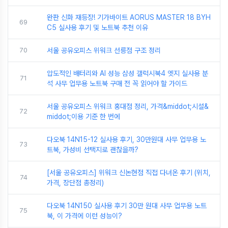
완판 신화 재등장! 기가바이트 AORUS MASTER 18 BYH
69
C5 실사용 후기 및 노트북 추천 이유
70
서울 공유오피스 위워크 선릉점 구조 정리
압도적인 배터리와 AI 성능 삼성 갤럭시북4 엣지 실사용 분
71
석 사무 업무용 노트북 구매 전 꼭 읽어야 할 가이드
서울 공유오피스 위워크 홍대점 정리, 가격&middot;시설&
72
middot;이용 기준 한 번에
다오북 14N15-12 실사용 후기, 30만원대 사무 업무용 노
73
트북, 가성비 선택지로 괜찮을까?
[서울 공유오피스] 위워크 신논현점 직접 다녀온 후기 (위치,
74
가격, 장단점 총정리)
다오북 14N150 실사용 후기 30만 원대 사무 업무용 노트
75
북, 이 가격에 이런 성능이?