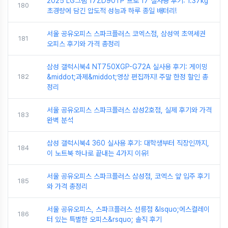
2025 LG그램 17ZD90TP 프로 17 실사용 후기: 1.37kg
180
초경량에 담긴 압도적 성능과 하루 종일 배터리!
서울 공유오피스 스파크플러스 코엑스점, 삼성역 초역세권
181
오피스 후기와 가격 총정리
삼성 갤럭시북4 NT750XGP-G72A 실사용 후기: 게이밍
182
&middot;과제&middot;영상 편집까지! 주말 한정 할인 총
정리
서울 공유오피스 스파크플러스 삼성2호점, 실제 후기와 가격
183
완벽 분석
삼성 갤럭시북4 360 실사용 후기: 대학생부터 직장인까지,
184
이 노트북 하나로 끝내는 4가지 이유!
서울 공유오피스 스파크플러스 삼성점, 코엑스 앞 입주 후기
185
와 가격 총정리
서울 공유오피스, 스파크플러스 선릉점 &lsquo;에스컬레이
186
터 있는 특별한 오피스&rsquo; 솔직 후기