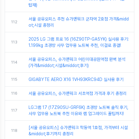
탑재)
서울 공유오피스 추천 슈가맨워크 군자역 2호점 가격&midd
112
ot;시설 총정리
2025 LG 그램 프로 16 (16Z90TP-GA5YK) 실사용 후기:
113
1.199kg 초경량 사무 업무용 노트북 추천, 이걸로 종결!
서울 공유오피스, 슈가맨워크 어린이대공원역점 완벽 분석
114
(가격&middot;시설&middot;후기)
115
GIGABYTE AERO X16 1VH93KRC94D 실사용 후기
116
서울 공유오피스, 슈가맨워크 서초역점 가격과 후기 총정리
LG그램 17 (17Z90SU-GRF6K) 초경량 노트북 솔직 후기,
117
사무 업무용 노트북 추천 이유와 램 업그레이드 꿀팁까지!
[서울 공유오피스] 슈가맨워크 학동역 1호점, 가격부터 시설
118
&middot;후기까지 총정리