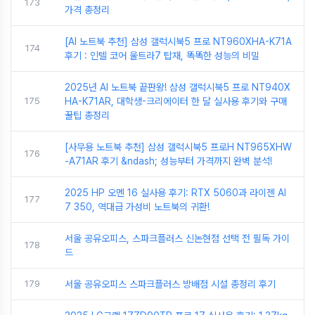
173
가격 총정리
[AI 노트북 추천] 삼성 갤럭시북5 프로 NT960XHA-K71A
174
후기 : 인텔 코어 울트라7 탑재, 똑똑한 성능의 비밀
2025년 AI 노트북 끝판왕! 삼성 갤럭시북5 프로 NT940X
175
HA-K71AR, 대학생-크리에이터 한 달 실사용 후기와 구매
꿀팁 총정리
[사무용 노트북 추천] 삼성 갤럭시북5 프로H NT965XHW
176
-A71AR 후기 &ndash; 성능부터 가격까지 완벽 분석!
2025 HP 오멘 16 실사용 후기: RTX 5060과 라이젠 AI
177
7 350, 역대급 가성비 노트북의 귀환!
서울 공유오피스, 스파크플러스 신논현점 선택 전 필독 가이
178
드
179
서울 공유오피스 스파크플러스 방배점 시설 총정리 후기