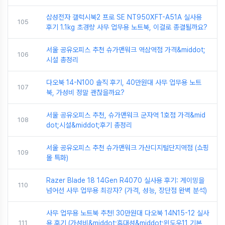
삼성전자 갤럭시북2 프로 SE NT950XFT-A51A 실사용
105
후기 1.1kg 초경량 사무 업무용 노트북, 이걸로 종결될까요?
서울 공유오피스 추천 슈가맨워크 역삼역점 가격&middot;
106
시설 총정리
다오북 14-N100 솔직 후기, 40만원대 사무 업무용 노트
107
북, 가성비 정말 괜찮을까요?
서울 공유오피스 추천, 슈가맨워크 군자역 1호점 가격&mid
108
dot;시설&middot;후기 총정리
서울 공유오피스 추천 슈가맨워크 가산디지털단지역점 (쇼핑
109
몰 특화)
Razer Blade 18 14Gen R4070 실사용 후기: 게이밍을
110
넘어선 사무 업무용 최강자? (가격, 성능, 장단점 완벽 분석)
사무 업무용 노트북 추천! 30만원대 다오북 14N15-12 실사
111
용 후기 (가성비&middot;휴대성&middot;윈도우11 기본