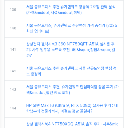
서울 공유오피스 추천 슈가맨워크 창동역 2호점 완벽 분석
139
(가격&middot;시설&middot;혜택)
서울 공유오피스, 슈가맨워크 수유역점 가격 총정리 (2025
140
최신 업데이트)
삼성전자 갤럭시북3 360 NT750QFT-A51A 실사용 후
141
기: 사무 업무용 노트북 추천, 왜 &lsquo;정답&rsquo;일
까?
서울 공유오피스 추천 슈가맨워크 서울 선유도역점 핵심 정
142
보 총정리
서울 공유오피스 추천, 슈가맨워크 답십리역점 꼼꼼 후기 (가
143
격&middot;할인 정보 포함)
HP 오멘 Max 16 (Ultra 9, RTX 5080) 실사용 후기 : 대
144
학생부터 전문가까지, 이걸로 정말 끝일까?
삼성 갤럭시북4 NT750XGQ-A51A 솔직 후기: 사무&mid