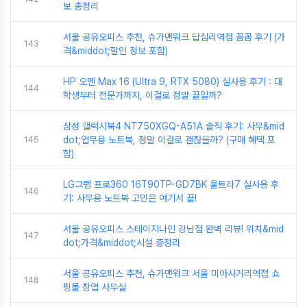
보 총정리
서울 공유오피스 추천, 슈가맨워크 답십리역점 꼼꼼 후기 (가
143
격&middot;할인 정보 포함)
HP 오멘 Max 16 (Ultra 9, RTX 5080) 실사용 후기 : 대
144
학생부터 전문가까지, 이걸로 정말 끝일까?
삼성 갤럭시북4 NT750XGQ-A51A 솔직 후기: 사무&mid
145
dot;업무용 노트북, 정말 이걸로 괜찮을까? (구매 혜택 포
함)
LG그램 프로360 16T90TP-GD7BK 울트라7 실사용 후
146
기: 사무용 노트북 고민은 여기서 끝!
서울 공유오피스 스테이지나인 강남점 완벽 리뷰! 위치&mid
147
dot;가격&middot;시설 총정리
서울 공유오피스 추천, 슈가맨워크 서울 미아사거리역점 쇼
148
핑몰 창업 사무실