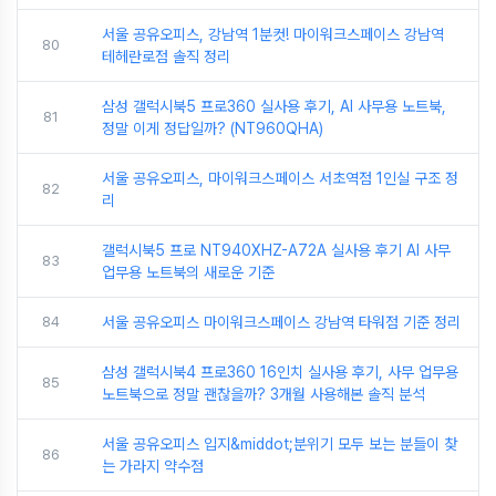
서울 공유오피스, 강남역 1분컷! 마이워크스페이스 강남역
80
테헤란로점 솔직 정리
삼성 갤럭시북5 프로360 실사용 후기, AI 사무용 노트북,
81
정말 이게 정답일까? (NT960QHA)
서울 공유오피스, 마이워크스페이스 서초역점 1인실 구조 정
82
리
갤럭시북5 프로 NT940XHZ-A72A 실사용 후기 AI 사무
83
업무용 노트북의 새로운 기준
84
서울 공유오피스 마이워크스페이스 강남역 타워점 기준 정리
삼성 갤럭시북4 프로360 16인치 실사용 후기, 사무 업무용
85
노트북으로 정말 괜찮을까? 3개월 사용해본 솔직 분석
서울 공유오피스 입지&middot;분위기 모두 보는 분들이 찾
86
는 가라지 약수점