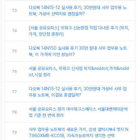
다오북 14N15-12 실사용 후기, 30만원대 사무 업무용 노
73
트북, 가성비 선택지로 괜찮을까?
[서울 공유오피스] 위워크 신논현점 직접 다녀온 후기 (위치,
74
가격, 장단점 총정리)
다오북 14N150 실사용 후기 30만 원대 사무 업무용 노트
75
북, 이 가격에 이런 성능이?
서울 공유오피스, 위워크 신사점 위치&middot;가격&midd
76
ot;시설 정리
다오북 14N15-12 실사용 후기, 30만원대 가성비 사무 업
77
무용 노트북, 이걸로 종결일까?
서울 공유오피스 정리 마이워크스페이스 서울대벤처타운역
78
점 기준 한 번에 정리
사무 업무용 노트북의 새로운 가치, 삼성 갤럭시북4 엣지 N
79
T960XMB-KC01B, 지속가능성까지 생각한 선택