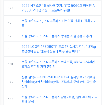
2025 HP 오멘 16 실사용 후기: RTX 5060과 라이젠 AI
177
7 350, 역대급 가성비 노트북의 귀환!
서울 공유오피스, 스파크플러스 신논현점 선택 전 필독 가이
178
드
179
서울 공유오피스 스파크플러스 방배점 시설 총정리 후기
2025 LG그램 17ZD90TP 프로 17 실사용 후기: 1.37kg
180
초경량에 담긴 압도적 성능과 하루 종일 배터리!
서울 공유오피스 스파크플러스 코엑스점, 삼성역 초역세권
181
오피스 후기와 가격 총정리
삼성 갤럭시북4 NT750XGP-G72A 실사용 후기: 게이밍
182
&middot;과제&middot;영상 편집까지! 주말 한정 할인 총
정리
서울 공유오피스 스파크플러스 삼성2호점, 실제 후기와 가격
183
완벽 분석