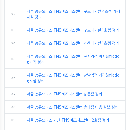
서울 공유오피스 TNS비즈니스센터 구로디지털 4호점 가격
32
시설 정리
33
서울 공유오피스 TNS비즈니스센터 구로디지털 1호점 정리
34
서울 공유오피스 TNS비즈니스센터 가산디지털 1호점 정리
서울 공유오피스 TNS비즈니스센터 군자역점 위치&middo
35
t;가격 정리
서울 공유오피스 TNS비즈니스센터 강남역점 가격&middo
36
t;시설 정리
37
서울 공유오피스 TNS비즈니스센터 강동점 정리
38
서울 공유오피스 TNS비즈니스센터 송파점 이용 정보 정리
39
서울 공유오피스 가산 TNS비즈니스센터 2호점 정리