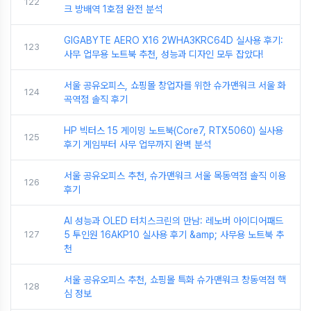
122
크 방배역 1호점 완전 분석
GIGABYTE AERO X16 2WHA3KRC64D 실사용 후기:
123
사무 업무용 노트북 추천, 성능과 디자인 모두 잡았다!
서울 공유오피스, 쇼핑몰 창업자를 위한 슈가맨워크 서울 화
124
곡역점 솔직 후기
HP 빅터스 15 게이밍 노트북(Core7, RTX5060) 실사용
125
후기 게임부터 사무 업무까지 완벽 분석
서울 공유오피스 추천, 슈가맨워크 서울 목동역점 솔직 이용
126
후기
AI 성능과 OLED 터치스크린의 만남: 레노버 아이디어패드
127
5 투인원 16AKP10 실사용 후기 &amp; 사무용 노트북 추
천
서울 공유오피스 추천, 쇼핑몰 특화 슈가맨워크 창동역점 핵
128
심 정보