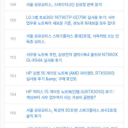
149
서울 공유오피스, 스테이지나인 삼성점 완벽 분석
LG그램 프로360 16T90TP-GD79K 실사용 후기: 사무
150
업무용 노트북의 새로운 기준, 성능과 휴대성을 모두 잡다!
서울 공유오피스 스파크플러스 홍대2호점, 사옥처럼 쓰는 단
151
독층 오피스
사무용 노트북 추천, 삼성전자 갤럭시북4 울트라 NT960X
152
GL-X94A 실사용 후기
HP 오멘 16 게이밍 노트북 (AMD 라이젠9, RTX5060)
153
실사용 후기 &amp; 구매 포인트
HP 빅터스 15 게이밍 노트북(인텔 i5/RTX3050) 후기 :
154
게임부터 사무 업무까지 되는 가성비 끝판왕?
서울 공유오피스, 뚝섬역 30초컷! 스파크플러스 성수2호점
155
솔직 후기