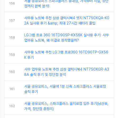
서울 공유오피스 스파크플러스 홍대점, 가격부터 시설, 장단
156
점까지 완벽 분석!
사무용 노트북 추천 삼성 갤럭시북4 엣지 NT750XQA-K0
157
2A 실사용 후기 &amp; 최대 27시간 배터리 꿀팁
LG그램 프로 360 16TD90SP-KX56K 실사용 후기: 사무
158
업무용 노트북, 왜 이걸로 정착했을까?
사무용 노트북 추천 LG그램 프로360 16TD90TP-GX56
159
K 후기
사무 업무용 노트북 추천 삼성 갤럭시북4 NT750XGR-A3
160
8A 솔직 후기 및 장단점 분석
서울 공유오피스, 서울역 1분 신축 스파크플러스 서울로점
161
솔직 후기
서울 공유오피스, 스파크플러스 을지로점 입주 후기(남산뷰,
162
가격, 장단점 총정리)