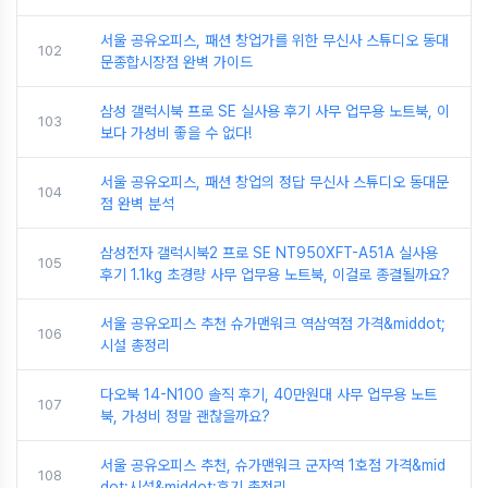
서울 공유오피스, 패션 창업가를 위한 무신사 스튜디오 동대
102
문종합시장점 완벽 가이드
삼성 갤럭시북 프로 SE 실사용 후기 사무 업무용 노트북, 이
103
보다 가성비 좋을 수 없다!
서울 공유오피스, 패션 창업의 정답 무신사 스튜디오 동대문
104
점 완벽 분석
삼성전자 갤럭시북2 프로 SE NT950XFT-A51A 실사용
105
후기 1.1kg 초경량 사무 업무용 노트북, 이걸로 종결될까요?
서울 공유오피스 추천 슈가맨워크 역삼역점 가격&middot;
106
시설 총정리
다오북 14-N100 솔직 후기, 40만원대 사무 업무용 노트
107
북, 가성비 정말 괜찮을까요?
서울 공유오피스 추천, 슈가맨워크 군자역 1호점 가격&mid
108
dot;시설&middot;후기 총정리