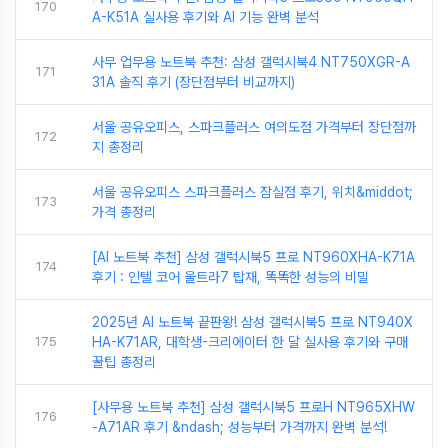
170
A-K51A 실사용 후기와 AI 기능 완벽 분석
사무 업무용 노트북 추천: 삼성 갤럭시북4 NT750XGR-A
171
31A 솔직 후기 (장단점부터 비교까지)
서울 공유오피스, 스파크플러스 여의도점 가격부터 장단점까
172
지 총정리
서울 공유오피스 스파크플러스 잠실점 후기, 위치&middot;
173
가격 총정리
[AI 노트북 추천] 삼성 갤럭시북5 프로 NT960XHA-K71A
174
후기 : 인텔 코어 울트라7 탑재, 똑똑한 성능의 비밀
2025년 AI 노트북 끝판왕! 삼성 갤럭시북5 프로 NT940X
175
HA-K71AR, 대학생-크리에이터 한 달 실사용 후기와 구매
꿀팁 총정리
[사무용 노트북 추천] 삼성 갤럭시북5 프로H NT965XHW
176
-A71AR 후기 &ndash; 성능부터 가격까지 완벽 분석!