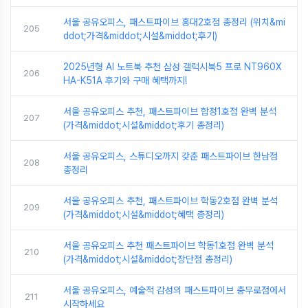
서울 공유오피스, 패스트파이브 홍대2호점 총정리 (위치&mi
205
ddot;가격&middot;시설&middot;후기)
2025년형 AI 노트북 추천 삼성 갤럭시북5 프로 NT960X
206
HA-K51A 후기와 구매 혜택까지!
서울 공유오피스 추천, 패스트파이브 합정1호점 완벽 분석
207
(가격&middot;시설&middot;후기 총정리)
서울 공유오피스, 스튜디오까지 갖춘 패스트파이브 한남점
208
총정리
서울 공유오피스 추천, 패스트파이브 학동2호점 완벽 분석
209
(가격&middot;시설&middot;혜택 총정리)
서울 공유오피스 추천 패스트파이브 학동1호점 완벽 분석
210
(가격&middot;시설&middot;장단점 총정리)
서울 공유오피스, 예술적 감성의 패스트파이브 충무로점에서
211
시작하세요