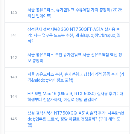
서울 공유오피스, 슈가맨워크 수유역점 가격 총정리 (2025
140
최신 업데이트)
삼성전자 갤럭시북3 360 NT750QFT-A51A 실사용 후
141
기: 사무 업무용 노트북 추천, 왜 &lsquo;정답&rsquo;일
까?
서울 공유오피스 추천 슈가맨워크 서울 선유도역점 핵심 정
142
보 총정리
서울 공유오피스 추천, 슈가맨워크 답십리역점 꼼꼼 후기 (가
143
격&middot;할인 정보 포함)
HP 오멘 Max 16 (Ultra 9, RTX 5080) 실사용 후기 : 대
144
학생부터 전문가까지, 이걸로 정말 끝일까?
삼성 갤럭시북4 NT750XGQ-A51A 솔직 후기: 사무&mid
145
dot;업무용 노트북, 정말 이걸로 괜찮을까? (구매 혜택 포
함)