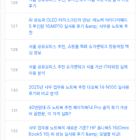
126
후기
AI 성능과 OLED 터치스크린의 만남: 레노버 아이디어패드
127
5 투인원 16AKP10 실사용 후기 &amp; 사무용 노트북 추
천
서울 공유오피스 추천, 쇼핑몰 특화 슈가맨워크 창동역점 핵
128
심 정보
서울 공유오피스 추천 슈가맨워크 서울 가산 IT타워점 실제
129
이용 분석
2025년 사무 업무용 노트북 추천 다오북 14-N100 실사용
130
후기와 비교 분석!
40만원대 i5 노트북 추천 베이직북14 Pro 솔직 후기 가성
131
비 끝판왕, 이 가격 실화?
사무 업무용 노트북의 새로운 기준? HP 옴니북5 16(Omni
132
Book5 16) AI 성능 실사용 후기 &amp; 모델별 비교!