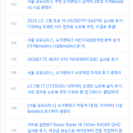
서울 공유오피스 추천 슈가맨워크 군자역 2호점 가격&midd
112
ot;시설 총정리
2025 LG 그램 프로 16 (16Z90TP-GA5YK) 실사용 후기:
113
1.199kg 초경량 사무 업무용 노트북 추천, 이걸로 종결!
서울 공유오피스, 슈가맨워크 어린이대공원역점 완벽 분석
114
(가격&middot;시설&middot;후기)
115
GIGABYTE AERO X16 1VH93KRC94D 실사용 후기
116
서울 공유오피스, 슈가맨워크 서초역점 가격과 후기 총정리
LG그램 17 (17Z90SU-GRF6K) 초경량 노트북 솔직 후기,
117
사무 업무용 노트북 추천 이유와 램 업그레이드 꿀팁까지!
[서울 공유오피스] 슈가맨워크 학동역 1호점, 가격부터 시설
118
&middot;후기까지 총정리
사무용 끝판왕? Razer Blade 18 14Gen R4090 QHD
119
실사용 후기, 최상급 성능으로 게이밍부터 전문 작업까지 완