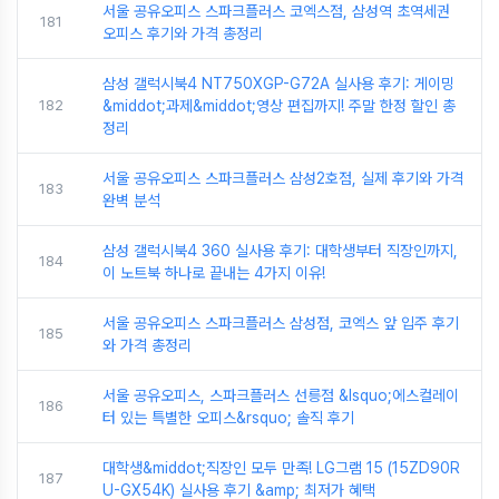
서울 공유오피스 스파크플러스 코엑스점, 삼성역 초역세권
181
오피스 후기와 가격 총정리
삼성 갤럭시북4 NT750XGP-G72A 실사용 후기: 게이밍
182
&middot;과제&middot;영상 편집까지! 주말 한정 할인 총
정리
서울 공유오피스 스파크플러스 삼성2호점, 실제 후기와 가격
183
완벽 분석
삼성 갤럭시북4 360 실사용 후기: 대학생부터 직장인까지,
184
이 노트북 하나로 끝내는 4가지 이유!
서울 공유오피스 스파크플러스 삼성점, 코엑스 앞 입주 후기
185
와 가격 총정리
서울 공유오피스, 스파크플러스 선릉점 &lsquo;에스컬레이
186
터 있는 특별한 오피스&rsquo; 솔직 후기
대학생&middot;직장인 모두 만족! LG그램 15 (15ZD90R
187
U-GX54K) 실사용 후기 &amp; 최저가 혜택