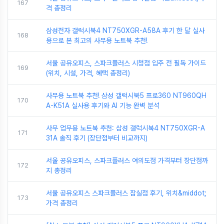
167
격 총정리
삼성전자 갤럭시북4 NT750XGR-A58A 후기 한 달 실사
168
용으로 본 최고의 사무용 노트북 추천!
서울 공유오피스, 스파크플러스 시청점 입주 전 필독 가이드
169
(위치, 시설, 가격, 혜택 총정리)
사무용 노트북 추천! 삼성 갤럭시북5 프로360 NT960QH
170
A-K51A 실사용 후기와 AI 기능 완벽 분석
사무 업무용 노트북 추천: 삼성 갤럭시북4 NT750XGR-A
171
31A 솔직 후기 (장단점부터 비교까지)
서울 공유오피스, 스파크플러스 여의도점 가격부터 장단점까
172
지 총정리
서울 공유오피스 스파크플러스 잠실점 후기, 위치&middot;
173
가격 총정리