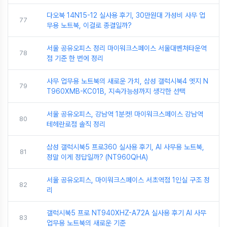
다오북 14N15-12 실사용 후기, 30만원대 가성비 사무 업
77
무용 노트북, 이걸로 종결일까?
서울 공유오피스 정리 마이워크스페이스 서울대벤처타운역
78
점 기준 한 번에 정리
사무 업무용 노트북의 새로운 가치, 삼성 갤럭시북4 엣지 N
79
T960XMB-KC01B, 지속가능성까지 생각한 선택
서울 공유오피스, 강남역 1분컷! 마이워크스페이스 강남역
80
테헤란로점 솔직 정리
삼성 갤럭시북5 프로360 실사용 후기, AI 사무용 노트북,
81
정말 이게 정답일까? (NT960QHA)
서울 공유오피스, 마이워크스페이스 서초역점 1인실 구조 정
82
리
갤럭시북5 프로 NT940XHZ-A72A 실사용 후기 AI 사무
83
업무용 노트북의 새로운 기준