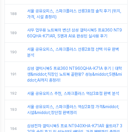
서울 공유오피스, 스파크플러스 선릉3호점 솔직 후기 (위치,
188
가격, 시설 총정리)
사무 업무용 노트북의 변신! 삼성 갤럭시북5 프로360 NT9
189
60QHA-K71AR, S펜과 AI로 완성된 실사용 후기
서울 공유오피스, 스파크플러스 선릉2호점 선택 이유 완벽
190
분석
삼성 갤럭시북5 프로360 NT960QHA-K71A 후기｜대학
191
생&middot;직장인 노트북 끝판왕? 성능&middot;S펜&mi
ddot;AI까지 총정리!
192
서울 공유오피스 추천, 스파크플러스 역삼3호점 완벽 분석
서울 공유오피스, 스파크플러스 역삼2호점 가격&middot;
193
시설&middot;장단점 완벽정리
삼성전자 갤럭시북5 프로 NT940XHA-K71AR 울트라7 3
194
2GB 솔직 후기 AI 성능부터 배터리, 가격 혜택까지 총정리