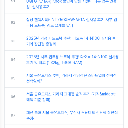
91
0QFG-K71AR) Knox 보안이 만든 차원이 다른 업무 안정
성, 실사용 후기
삼성 갤럭시북5 NT750XHW-A51A 실사용 후기 사무 업
92
무용 노트북, AI로 날개를 달다
2025년 가성비 노트북 추천: 다오북 14-N100 실사용 후
93
기와 장단점 총정리
2025년 사무 업무용 노트북 추천! 다오북 14-N100 실사용
94
후기 및 비교 (1.32kg, 16GB RAM)
서울 공유오피스 추천, 가라지 강남점은 스타트업의 전략적
95
선택일까?
서울 공유오피스 가라지 교대점 솔직 후기 (가격&middot;
96
혜택 기준 정리)
패션 특화 서울 공유오피스, 무신사 스튜디오 신당점 장단점
97
총정리