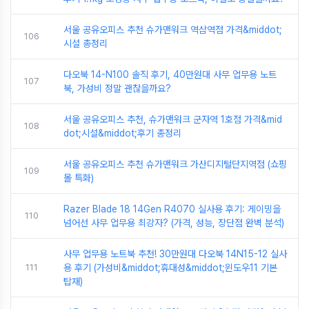
서울 공유오피스 추천 슈가맨워크 역삼역점 가격&middot;
106
시설 총정리
다오북 14-N100 솔직 후기, 40만원대 사무 업무용 노트
107
북, 가성비 정말 괜찮을까요?
서울 공유오피스 추천, 슈가맨워크 군자역 1호점 가격&mid
108
dot;시설&middot;후기 총정리
서울 공유오피스 추천 슈가맨워크 가산디지털단지역점 (쇼핑
109
몰 특화)
Razer Blade 18 14Gen R4070 실사용 후기: 게이밍을
110
넘어선 사무 업무용 최강자? (가격, 성능, 장단점 완벽 분석)
사무 업무용 노트북 추천! 30만원대 다오북 14N15-12 실사
111
용 후기 (가성비&middot;휴대성&middot;윈도우11 기본
탑재)