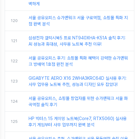
벽하게
서울 공유오피스 슈가맨워크 서울 구로역점, 쇼핑몰 특화 지
120
점 완벽 분석
삼성전자 갤럭시북5 프로 NT940XHA-K51A 솔직 후기:
121
AI 성능과 휴대성, 사무용 노트북 추천 이유!
서울 공유오피스 후기: 쇼핑몰 특화 혜택이 강력한 슈가맨워
122
크 방배역 1호점 완전 분석
GIGABYTE AERO X16 2WHA3KRC64D 실사용 후기:
123
사무 업무용 노트북 추천, 성능과 디자인 모두 잡았다!
서울 공유오피스, 쇼핑몰 창업자를 위한 슈가맨워크 서울 화
124
곡역점 솔직 후기
HP 빅터스 15 게이밍 노트북(Core7, RTX5060) 실사용
125
후기 게임부터 사무 업무까지 완벽 분석
서울 공유오피스 추천, 슈가맨워크 서울 목동역점 솔직 이용