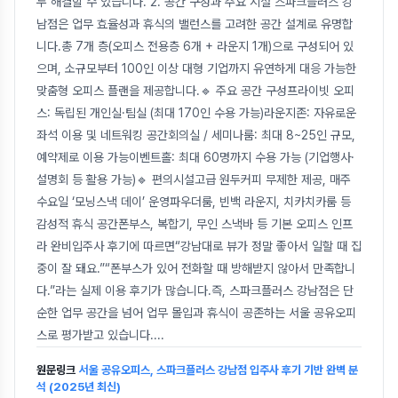
두 해결할 수 있습니다. 2. 공간 구성과 주요 시설 스파크플러스 강
남점은 업무 효율성과 휴식의 밸런스를 고려한 공간 설계로 유명합
니다.총 7개 층(오피스 전용층 6개 + 라운지 1개)으로 구성되어 있
으며, 소규모부터 100인 이상 대형 기업까지 유연하게 대응 가능한
맞춤형 오피스 플랜을 제공합니다.🔹 주요 공간 구성프라이빗 오피
스: 독립된 개인실·팀실 (최대 170인 수용 가능)라운지존: 자유로운
좌석 이용 및 네트워킹 공간회의실 / 세미나룸: 최대 8~25인 규모,
예약제로 이용 가능이벤트홀: 최대 60명까지 수용 가능 (기업행사·
설명회 등 활용 가능)🔹 편의시설고급 원두커피 무제한 제공, 매주
수요일 ‘모닝스낵 데이’ 운영파우더룸, 빈백 라운지, 치카치카룸 등
감성적 휴식 공간폰부스, 복합기, 무인 스낵바 등 기본 오피스 인프
라 완비입주사 후기에 따르면“강남대로 뷰가 정말 좋아서 일할 때 집
중이 잘 돼요.”“폰부스가 있어 전화할 때 방해받지 않아서 만족합니
다.”라는 실제 이용 후기가 많습니다.즉, 스파크플러스 강남점은 단
순한 업무 공간을 넘어 업무 몰입과 휴식이 공존하는 서울 공유오피
스로 평가받고 있습니다.
...
원문링크
서울 공유오피스, 스파크플러스 강남점 입주사 후기 기반 완벽 분
석 (2025년 최신)