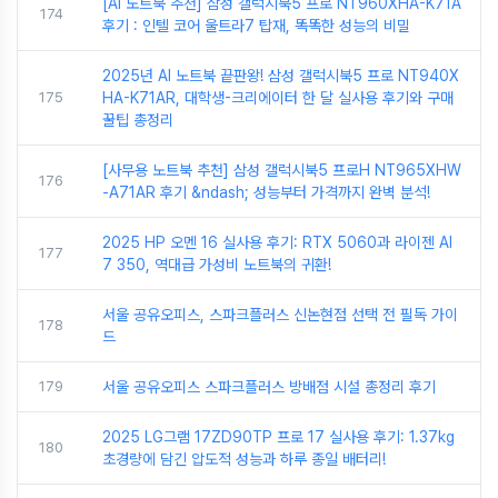
[AI 노트북 추천] 삼성 갤럭시북5 프로 NT960XHA-K71A
174
후기 : 인텔 코어 울트라7 탑재, 똑똑한 성능의 비밀
2025년 AI 노트북 끝판왕! 삼성 갤럭시북5 프로 NT940X
175
HA-K71AR, 대학생-크리에이터 한 달 실사용 후기와 구매
꿀팁 총정리
[사무용 노트북 추천] 삼성 갤럭시북5 프로H NT965XHW
176
-A71AR 후기 &ndash; 성능부터 가격까지 완벽 분석!
2025 HP 오멘 16 실사용 후기: RTX 5060과 라이젠 AI
177
7 350, 역대급 가성비 노트북의 귀환!
서울 공유오피스, 스파크플러스 신논현점 선택 전 필독 가이
178
드
179
서울 공유오피스 스파크플러스 방배점 시설 총정리 후기
2025 LG그램 17ZD90TP 프로 17 실사용 후기: 1.37kg
180
초경량에 담긴 압도적 성능과 하루 종일 배터리!