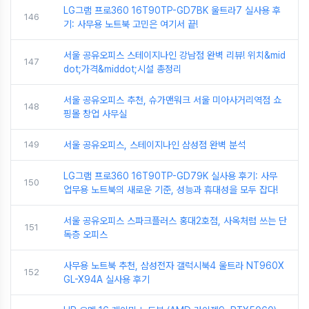
LG그램 프로360 16T90TP-GD7BK 울트라7 실사용 후
146
기: 사무용 노트북 고민은 여기서 끝!
서울 공유오피스 스테이지나인 강남점 완벽 리뷰! 위치&mid
147
dot;가격&middot;시설 총정리
서울 공유오피스 추천, 슈가맨워크 서울 미아사거리역점 쇼
148
핑몰 창업 사무실
149
서울 공유오피스, 스테이지나인 삼성점 완벽 분석
LG그램 프로360 16T90TP-GD79K 실사용 후기: 사무
150
업무용 노트북의 새로운 기준, 성능과 휴대성을 모두 잡다!
서울 공유오피스 스파크플러스 홍대2호점, 사옥처럼 쓰는 단
151
독층 오피스
사무용 노트북 추천, 삼성전자 갤럭시북4 울트라 NT960X
152
GL-X94A 실사용 후기