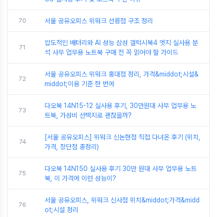
70
서울 공유오피스 위워크 선릉점 구조 정리
압도적인 배터리와 AI 성능 삼성 갤럭시북4 엣지 실사용 분
71
석 사무 업무용 노트북 구매 전 꼭 읽어야 할 가이드
서울 공유오피스 위워크 홍대점 정리, 가격&middot;시설&
72
middot;이용 기준 한 번에
다오북 14N15-12 실사용 후기, 30만원대 사무 업무용 노
73
트북, 가성비 선택지로 괜찮을까?
[서울 공유오피스] 위워크 신논현점 직접 다녀온 후기 (위치,
74
가격, 장단점 총정리)
다오북 14N150 실사용 후기 30만 원대 사무 업무용 노트
75
북, 이 가격에 이런 성능이?
서울 공유오피스, 위워크 신사점 위치&middot;가격&midd
76
ot;시설 정리