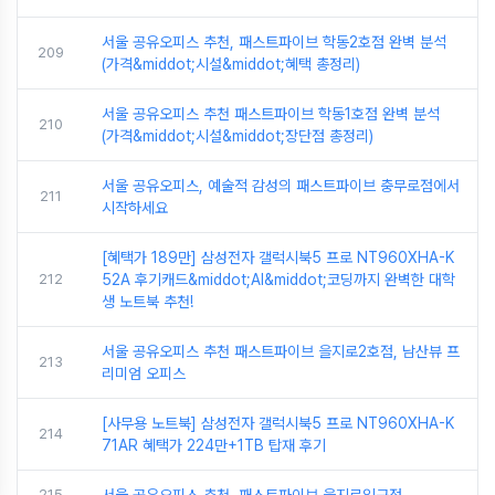
서울 공유오피스 추천, 패스트파이브 학동2호점 완벽 분석
209
(가격&middot;시설&middot;혜택 총정리)
서울 공유오피스 추천 패스트파이브 학동1호점 완벽 분석
210
(가격&middot;시설&middot;장단점 총정리)
서울 공유오피스, 예술적 감성의 패스트파이브 충무로점에서
211
시작하세요
[혜택가 189만] 삼성전자 갤럭시북5 프로 NT960XHA-K
212
52A 후기캐드&middot;AI&middot;코딩까지 완벽한 대학
생 노트북 추천!
서울 공유오피스 추천 패스트파이브 을지로2호점, 남산뷰 프
213
리미엄 오피스
[사무용 노트북] 삼성전자 갤럭시북5 프로 NT960XHA-K
214
71AR 혜택가 224만+1TB 탑재 후기
215