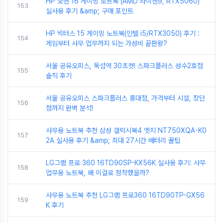
HP 오멘 16 게이밍 노트북 (AMD 라이젠9, RTX5060)
153
실사용 후기 &amp; 구매 포인트
HP 빅터스 15 게이밍 노트북(인텔 i5/RTX3050) 후기 :
154
게임부터 사무 업무까지 되는 가성비 끝판왕?
서울 공유오피스, 뚝섬역 30초컷! 스파크플러스 성수2호점
155
솔직 후기
서울 공유오피스 스파크플러스 홍대점, 가격부터 시설, 장단
156
점까지 완벽 분석!
사무용 노트북 추천 삼성 갤럭시북4 엣지 NT750XQA-K0
157
2A 실사용 후기 &amp; 최대 27시간 배터리 꿀팁
LG그램 프로 360 16TD90SP-KX56K 실사용 후기: 사무
158
업무용 노트북, 왜 이걸로 정착했을까?
사무용 노트북 추천 LG그램 프로360 16TD90TP-GX56
159
K 후기