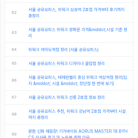
서울 공유오피스, 위워크 삼성역 2호점 가격부터 후기까지
62
총정리
서울 공유오피스 위워크 광화문 가격&middot;시설 기준 정
63
리
64
위워크 여의도역점 정리 (서울 공유오피스)
65
서울 공유오피스 위워크 디자이너 클럽점 정리
서울 공유오피스, 테헤란밸리 중심 위워크 역삼역점 정리(입
66
지 &middot; 시설 &middot; 장단점 한 번에 보기)
67
서울 공유오피스 위워크 선릉 2호점 정보 정리
서울 공유오피스 추천, 위워크 강남역 2호점 가격부터 시설
68
까지 총정리
완판 신화 재등장! 기가바이트 AORUS MASTER 18 BYH
69
C5 실사용 후기 및 노트북 추천 이유