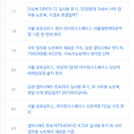
다오북 14N15-12 실사용 후기, 30만원대 가성비 사무 업
77
무용 노트북, 이걸로 종결일까?
서울 공유오피스 정리 마이워크스페이스 서울대벤처타운역
78
점 기준 한 번에 정리
사무 업무용 노트북의 새로운 가치, 삼성 갤럭시북4 엣지 N
79
T960XMB-KC01B, 지속가능성까지 생각한 선택
서울 공유오피스, 강남역 1분컷! 마이워크스페이스 강남역
80
테헤란로점 솔직 정리
삼성 갤럭시북5 프로360 실사용 후기, AI 사무용 노트북,
81
정말 이게 정답일까? (NT960QHA)
서울 공유오피스, 마이워크스페이스 서초역점 1인실 구조 정
82
리
갤럭시북5 프로 NT940XHZ-A72A 실사용 후기 AI 사무
83
업무용 노트북의 새로운 기준