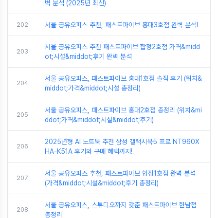
벽 분석 (2025년 최신)
202
서울 공유오피스 추천, 패스트파이브 홍대3호점 완벽 분석!
서울 공유오피스 추천 패스트파이브 합정2호점 가격&midd
203
ot;시설&middot;후기 완벽 분석
서울 공유오피스, 패스트파이브 홍대1호점 솔직 후기 (위치&
204
middot;가격&middot;시설 총정리)
서울 공유오피스, 패스트파이브 홍대2호점 총정리 (위치&mi
205
ddot;가격&middot;시설&middot;후기)
2025년형 AI 노트북 추천 삼성 갤럭시북5 프로 NT960X
206
HA-K51A 후기와 구매 혜택까지!
서울 공유오피스 추천, 패스트파이브 합정1호점 완벽 분석
207
(가격&middot;시설&middot;후기 총정리)
서울 공유오피스, 스튜디오까지 갖춘 패스트파이브 한남점
208
총정리