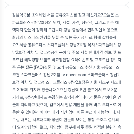
강남역 3분 초역세권 서울 공유오피스를 찾고 계신가요?오늘은 스
파크플러스 강남2호점의 위치, 시설, 가격, 장단점, 그리고 입주 혜
택까지 한눈에 정리해 드립니다.강남 중심에서 합리적인 비용으로
최상의 비즈니스 환경을 누릴 수 있는 곳지금 바로 함께 살펴볼까
요? 서울 공유오피스 스파크플러스 강남2호점 목차스파크플러스 강
남2호점 위치 및 접근성공간 구성 및 주요 시설 안내가격 정보 및 프
로모션 혜택경쟁 브랜드 비교장단점 요약이벤트 및 프로모션 정보자
주 묻는 질문 (FAQ)결론 및 요약 공유오피스 추천 서울 공유오피스
추천 스파크플러스 강남2호점 tv.naver.com 스파크플러스 강남2
호점 위치 및 접근성 스파크플러스 강남2호점은 서울 서초구 서초대
로 396에 위치해 있습니다.2호선 강남역 8번 출구에서 도보 3분
거리로, 강남권에서도 손꼽히는 초역세권입니다.건물은 삼성타운 인
근에 자리하고 있으며, 입구에서 전용 계단을 통해 바로 오피스로 이
동할 수 있어엘리베이터 대기 시간 없이 빠른 출근이 가능합니다.사
무실 내부는 서초대로와 공원이 한눈에 보이는 통창 구조로 설계되
어 있어답답함이 없고, 자연광이 풍부해 하루 종일 쾌적한 분위기 속