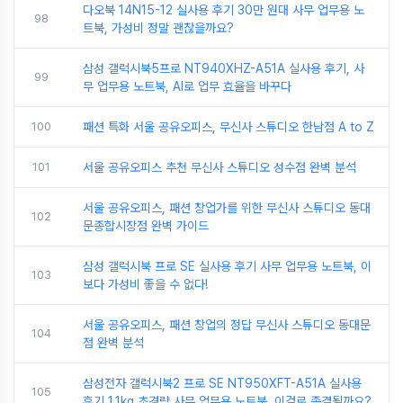
다오북 14N15-12 실사용 후기 30만 원대 사무 업무용 노
98
트북, 가성비 정말 괜찮을까요?
삼성 갤럭시북5프로 NT940XHZ-A51A 실사용 후기, 사
99
무 업무용 노트북, AI로 업무 효율을 바꾸다
100
패션 특화 서울 공유오피스, 무신사 스튜디오 한남점 A to Z
101
서울 공유오피스 추천 무신사 스튜디오 성수점 완벽 분석
서울 공유오피스, 패션 창업가를 위한 무신사 스튜디오 동대
102
문종합시장점 완벽 가이드
삼성 갤럭시북 프로 SE 실사용 후기 사무 업무용 노트북, 이
103
보다 가성비 좋을 수 없다!
서울 공유오피스, 패션 창업의 정답 무신사 스튜디오 동대문
104
점 완벽 분석
삼성전자 갤럭시북2 프로 SE NT950XFT-A51A 실사용
105
후기 1.1kg 초경량 사무 업무용 노트북, 이걸로 종결될까요?