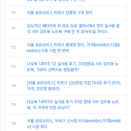
70
서울 공유오피스 위워크 선릉점 구조 정리
압도적인 배터리와 AI 성능 삼성 갤럭시북4 엣지 실사용 분
71
석 사무 업무용 노트북 구매 전 꼭 읽어야 할 가이드
서울 공유오피스 위워크 홍대점 정리, 가격&middot;시설&
72
middot;이용 기준 한 번에
다오북 14N15-12 실사용 후기, 30만원대 사무 업무용 노
73
트북, 가성비 선택지로 괜찮을까?
[서울 공유오피스] 위워크 신논현점 직접 다녀온 후기 (위치,
74
가격, 장단점 총정리)
다오북 14N150 실사용 후기 30만 원대 사무 업무용 노트
75
북, 이 가격에 이런 성능이?
서울 공유오피스, 위워크 신사점 위치&middot;가격&midd
76
ot;시설 정리