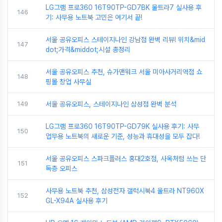
LG그램 프로360 16T90TP-GD7BK 울트라7 실사용 후
146
기: 사무용 노트북 고민은 여기서 끝!
서울 공유오피스 스테이지나인 강남점 완벽 리뷰! 위치&mid
147
dot;가격&middot;시설 총정리
서울 공유오피스 추천, 슈가맨워크 서울 미아사거리역점 쇼
148
핑몰 창업 사무실
149
서울 공유오피스, 스테이지나인 삼성점 완벽 분석
LG그램 프로360 16T90TP-GD79K 실사용 후기: 사무
150
업무용 노트북의 새로운 기준, 성능과 휴대성을 모두 잡다!
서울 공유오피스 스파크플러스 홍대2호점, 사옥처럼 쓰는 단
151
독층 오피스
사무용 노트북 추천, 삼성전자 갤럭시북4 울트라 NT960X
152
GL-X94A 실사용 후기