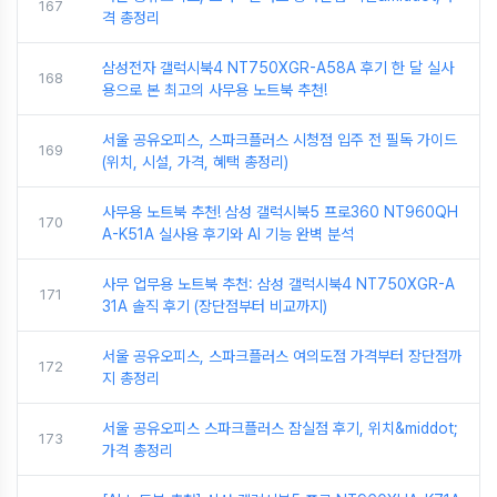
167
격 총정리
삼성전자 갤럭시북4 NT750XGR-A58A 후기 한 달 실사
168
용으로 본 최고의 사무용 노트북 추천!
서울 공유오피스, 스파크플러스 시청점 입주 전 필독 가이드
169
(위치, 시설, 가격, 혜택 총정리)
사무용 노트북 추천! 삼성 갤럭시북5 프로360 NT960QH
170
A-K51A 실사용 후기와 AI 기능 완벽 분석
사무 업무용 노트북 추천: 삼성 갤럭시북4 NT750XGR-A
171
31A 솔직 후기 (장단점부터 비교까지)
서울 공유오피스, 스파크플러스 여의도점 가격부터 장단점까
172
지 총정리
서울 공유오피스 스파크플러스 잠실점 후기, 위치&middot;
173
가격 총정리