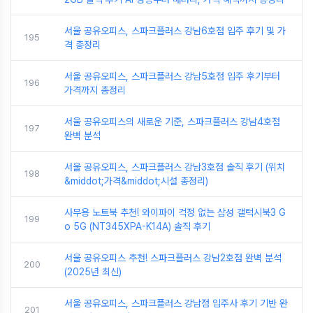
서울 공유오피스, 스파크플러스 강남6호점 입주 후기 및 가
195
격 총정리
서울 공유오피스, 스파크플러스 강남5호점 입주 후기부터
196
가격까지 총정리
서울 공유오피스의 새로운 기준, 스파크플러스 강남4호점
197
완벽 분석
서울 공유오피스, 스파크플러스 강남3호점 솔직 후기 (위치
198
&middot;가격&middot;시설 총정리)
사무용 노트북 추천! 와이파이 걱정 없는 삼성 갤럭시북3 G
199
o 5G (NT345XPA-K14A) 솔직 후기
서울 공유오피스 추천! 스파크플러스 강남2호점 완벽 분석
200
(2025년 최신)
서울 공유오피스, 스파크플러스 강남점 입주사 후기 기반 완
201