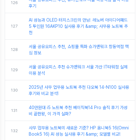
126
후기
AI 성능과 OLED 터치스크린의 만남: 레노버 아이디어패드
127
5 투인원 16AKP10 실사용 후기 &amp; 사무용 노트북 추
천
서울 공유오피스 추천, 쇼핑몰 특화 슈가맨워크 창동역점 핵
128
심 정보
서울 공유오피스 추천 슈가맨워크 서울 가산 IT타워점 실제
129
이용 분석
2025년 사무 업무용 노트북 추천 다오북 14-N100 실사용
130
후기와 비교 분석!
40만원대 i5 노트북 추천 베이직북14 Pro 솔직 후기 가성
131
비 끝판왕, 이 가격 실화?
사무 업무용 노트북의 새로운 기준? HP 옴니북5 16(Omni
132
Book5 16) AI 성능 실사용 후기 &amp; 모델별 비교!