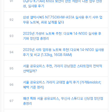
91
0QFG-K71AR) Knox 보안이 만든 차원이 다른 업무 안정
성, 실사용 후기
삼성 갤럭시북5 NT750XHW-A51A 실사용 후기 사무 업
92
무용 노트북, AI로 날개를 달다
2025년 가성비 노트북 추천: 다오북 14-N100 실사용 후
93
기와 장단점 총정리
2025년 사무 업무용 노트북 추천! 다오북 14-N100 실사용
94
후기 및 비교 (1.32kg, 16GB RAM)
서울 공유오피스 추천, 가라지 강남점은 스타트업의 전략적
95
선택일까?
서울 공유오피스 가라지 교대점 솔직 후기 (가격&middot;
96
혜택 기준 정리)
패션 특화 서울 공유오피스, 무신사 스튜디오 신당점 장단점
97
총정리