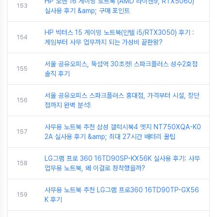
HP 오멘 16 게이밍 노트북 (AMD 라이젠9, RTX5060)
153
실사용 후기 &amp; 구매 포인트
HP 빅터스 15 게이밍 노트북(인텔 i5/RTX3050) 후기 :
154
게임부터 사무 업무까지 되는 가성비 끝판왕?
서울 공유오피스, 뚝섬역 30초컷! 스파크플러스 성수2호점
155
솔직 후기
서울 공유오피스 스파크플러스 홍대점, 가격부터 시설, 장단
156
점까지 완벽 분석!
사무용 노트북 추천 삼성 갤럭시북4 엣지 NT750XQA-K0
157
2A 실사용 후기 &amp; 최대 27시간 배터리 꿀팁
LG그램 프로 360 16TD90SP-KX56K 실사용 후기: 사무
158
업무용 노트북, 왜 이걸로 정착했을까?
사무용 노트북 추천 LG그램 프로360 16TD90TP-GX56
159
K 후기