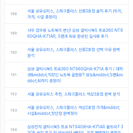
서울 공유오피스, 스파크플러스 선릉3호점 솔직 후기 (위치,
188
가격, 시설 총정리)
사무 업무용 노트북의 변신! 삼성 갤럭시북5 프로360 NT9
189
60QHA-K71AR, S펜과 AI로 완성된 실사용 후기
서울 공유오피스, 스파크플러스 선릉2호점 선택 이유 완벽
190
분석
삼성 갤럭시북5 프로360 NT960QHA-K71A 후기｜대학
191
생&middot;직장인 노트북 끝판왕? 성능&middot;S펜&mi
ddot;AI까지 총정리!
192
서울 공유오피스 추천, 스파크플러스 역삼3호점 완벽 분석
서울 공유오피스, 스파크플러스 역삼2호점 가격&middot;
193
시설&middot;장단점 완벽정리
삼성전자 갤럭시북5 프로 NT940XHA-K71AR 울트라7 3
194
2GB 솔직 후기 AI 성능부터 배터리, 가격 혜택까지 총정리