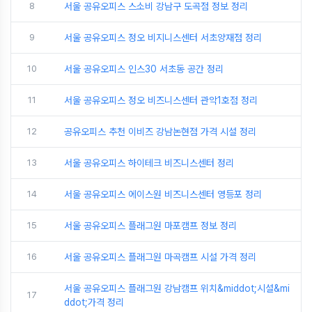
8
서울 공유오피스 스소비 강남구 도곡점 정보 정리
9
서울 공유오피스 정오 비지니스센터 서초양재점 정리
10
서울 공유오피스 인스30 서초동 공간 정리
11
서울 공유오피스 정오 비즈니스센터 관악1호점 정리
12
공유오피스 추천 이비즈 강남논현점 가격 시설 정리
13
서울 공유오피스 하이테크 비즈니스센터 정리
14
서울 공유오피스 에이스원 비즈니스센터 영등포 정리
15
서울 공유오피스 플래그원 마포캠프 정보 정리
16
서울 공유오피스 플래그원 마곡캠프 시설 가격 정리
서울 공유오피스 플래그원 강남캠프 위치&middot;시설&mi
17
ddot;가격 정리