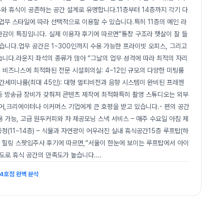
와 휴식이 공존하는 공간 설계로 유명합니다.11층부터 14층까지 각기 다
업무 스타일에 따라 선택적으로 이용할 수 있습니다.특히 11층의 메인 라
간감이 특징입니다. 실제 이용자 후기에 따르면“통창 구조라 햇살이 잘 들
많습니다.업무 공간은 1~300인까지 수용 가능한 프라이빗 오피스, 그리고
니다.라운지 좌석의 종류가 많아 “그날의 업무 성격에 따라 최적의 자리
- 비즈니스에 최적화된 전문 시설회의실: 4~12인 규모의 다양한 미팅룸
 공간세미나룸(최대 45인): 대형 멀티비전과 음향 시스템이 완비된 프레젠
 등 방송급 장비가 갖춰져 콘텐츠 제작에 최적화특히 촬영 스튜디오는 외부
어,크리에이터나 이커머스 기업에게 큰 호평을 받고 있습니다.- 편의 공간
용 가능, 고급 원두커피와 차 제공모닝 스낵 서비스 – 매주 수요일 아침 제
정(11~14층) – 식물과 자연광이 어우러진 실내 휴식공간15층 루프탑(하
심의 힐링 스팟입주사 후기에 따르면,“서울이 한눈에 보이는 루프탑에서 아이
도로 휴식 공간의 만족도가 높습니다.
...
4호점 완벽 분석