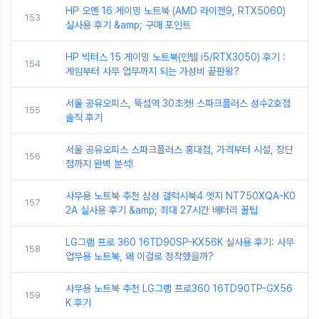
HP 오멘 16 게이밍 노트북 (AMD 라이젠9, RTX5060)
153
실사용 후기 &amp; 구매 포인트
HP 빅터스 15 게이밍 노트북(인텔 i5/RTX3050) 후기 :
154
게임부터 사무 업무까지 되는 가성비 끝판왕?
서울 공유오피스, 뚝섬역 30초컷! 스파크플러스 성수2호점
155
솔직 후기
서울 공유오피스 스파크플러스 홍대점, 가격부터 시설, 장단
156
점까지 완벽 분석!
사무용 노트북 추천 삼성 갤럭시북4 엣지 NT750XQA-K0
157
2A 실사용 후기 &amp; 최대 27시간 배터리 꿀팁
LG그램 프로 360 16TD90SP-KX56K 실사용 후기: 사무
158
업무용 노트북, 왜 이걸로 정착했을까?
사무용 노트북 추천 LG그램 프로360 16TD90TP-GX56
159
K 후기