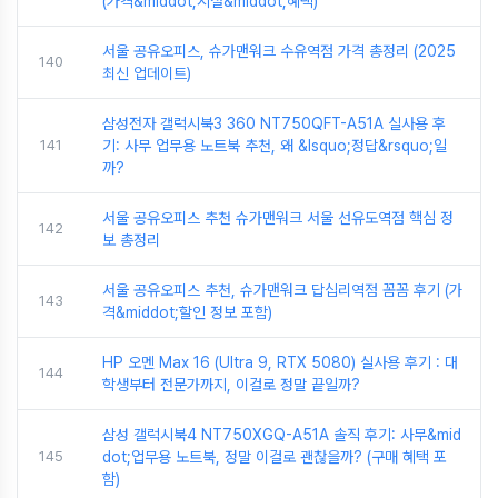
(가격&middot;시설&middot;혜택)
서울 공유오피스, 슈가맨워크 수유역점 가격 총정리 (2025
140
최신 업데이트)
삼성전자 갤럭시북3 360 NT750QFT-A51A 실사용 후
141
기: 사무 업무용 노트북 추천, 왜 &lsquo;정답&rsquo;일
까?
서울 공유오피스 추천 슈가맨워크 서울 선유도역점 핵심 정
142
보 총정리
서울 공유오피스 추천, 슈가맨워크 답십리역점 꼼꼼 후기 (가
143
격&middot;할인 정보 포함)
HP 오멘 Max 16 (Ultra 9, RTX 5080) 실사용 후기 : 대
144
학생부터 전문가까지, 이걸로 정말 끝일까?
삼성 갤럭시북4 NT750XGQ-A51A 솔직 후기: 사무&mid
145
dot;업무용 노트북, 정말 이걸로 괜찮을까? (구매 혜택 포
함)