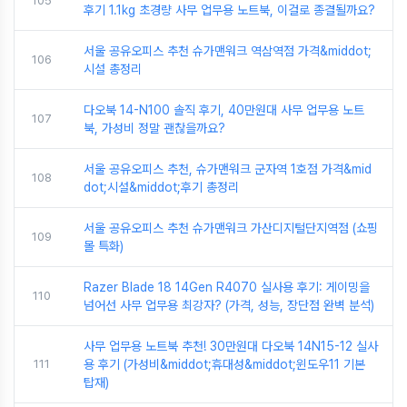
105
후기 1.1kg 초경량 사무 업무용 노트북, 이걸로 종결될까요?
서울 공유오피스 추천 슈가맨워크 역삼역점 가격&middot;
106
시설 총정리
다오북 14-N100 솔직 후기, 40만원대 사무 업무용 노트
107
북, 가성비 정말 괜찮을까요?
서울 공유오피스 추천, 슈가맨워크 군자역 1호점 가격&mid
108
dot;시설&middot;후기 총정리
서울 공유오피스 추천 슈가맨워크 가산디지털단지역점 (쇼핑
109
몰 특화)
Razer Blade 18 14Gen R4070 실사용 후기: 게이밍을
110
넘어선 사무 업무용 최강자? (가격, 성능, 장단점 완벽 분석)
사무 업무용 노트북 추천! 30만원대 다오북 14N15-12 실사
111
용 후기 (가성비&middot;휴대성&middot;윈도우11 기본
탑재)