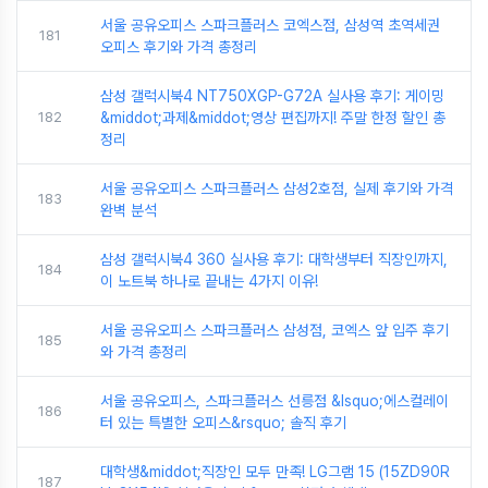
서울 공유오피스 스파크플러스 코엑스점, 삼성역 초역세권
181
오피스 후기와 가격 총정리
삼성 갤럭시북4 NT750XGP-G72A 실사용 후기: 게이밍
182
&middot;과제&middot;영상 편집까지! 주말 한정 할인 총
정리
서울 공유오피스 스파크플러스 삼성2호점, 실제 후기와 가격
183
완벽 분석
삼성 갤럭시북4 360 실사용 후기: 대학생부터 직장인까지,
184
이 노트북 하나로 끝내는 4가지 이유!
서울 공유오피스 스파크플러스 삼성점, 코엑스 앞 입주 후기
185
와 가격 총정리
서울 공유오피스, 스파크플러스 선릉점 &lsquo;에스컬레이
186
터 있는 특별한 오피스&rsquo; 솔직 후기
대학생&middot;직장인 모두 만족! LG그램 15 (15ZD90R
187