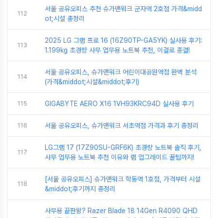
서울 공유오피스 추천 슈가맨워크 군자역 2호점 가격&midd
112
ot;시설 총정리
2025 LG 그램 프로 16 (16Z90TP-GA5YK) 실사용 후기:
113
1.199kg 초경량 사무 업무용 노트북 추천, 이걸로 종결!
서울 공유오피스, 슈가맨워크 어린이대공원역점 완벽 분석
114
(가격&middot;시설&middot;후기)
115
GIGABYTE AERO X16 1VH93KRC94D 실사용 후기
116
서울 공유오피스, 슈가맨워크 서초역점 가격과 후기 총정리
LG그램 17 (17Z90SU-GRF6K) 초경량 노트북 솔직 후기,
117
사무 업무용 노트북 추천 이유와 램 업그레이드 꿀팁까지!
[서울 공유오피스] 슈가맨워크 학동역 1호점, 가격부터 시설
118
&middot;후기까지 총정리
사무용 끝판왕? Razer Blade 18 14Gen R4090 QHD