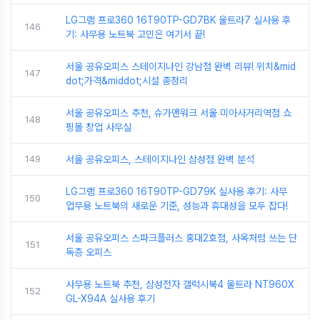
LG그램 프로360 16T90TP-GD7BK 울트라7 실사용 후
146
기: 사무용 노트북 고민은 여기서 끝!
서울 공유오피스 스테이지나인 강남점 완벽 리뷰! 위치&mid
147
dot;가격&middot;시설 총정리
서울 공유오피스 추천, 슈가맨워크 서울 미아사거리역점 쇼
148
핑몰 창업 사무실
149
서울 공유오피스, 스테이지나인 삼성점 완벽 분석
LG그램 프로360 16T90TP-GD79K 실사용 후기: 사무
150
업무용 노트북의 새로운 기준, 성능과 휴대성을 모두 잡다!
서울 공유오피스 스파크플러스 홍대2호점, 사옥처럼 쓰는 단
151
독층 오피스
사무용 노트북 추천, 삼성전자 갤럭시북4 울트라 NT960X
152
GL-X94A 실사용 후기