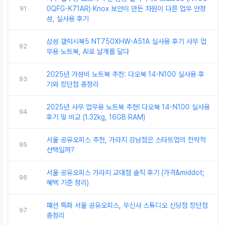
91
0QFG-K71AR) Knox 보안이 만든 차원이 다른 업무 안정
성, 실사용 후기
삼성 갤럭시북5 NT750XHW-A51A 실사용 후기 사무 업
92
무용 노트북, AI로 날개를 달다
2025년 가성비 노트북 추천: 다오북 14-N100 실사용 후
93
기와 장단점 총정리
2025년 사무 업무용 노트북 추천! 다오북 14-N100 실사용
94
후기 및 비교 (1.32kg, 16GB RAM)
서울 공유오피스 추천, 가라지 강남점은 스타트업의 전략적
95
선택일까?
서울 공유오피스 가라지 교대점 솔직 후기 (가격&middot;
96
혜택 기준 정리)
패션 특화 서울 공유오피스, 무신사 스튜디오 신당점 장단점
97
총정리