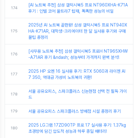
[AI 노트북 추천] 삼성 갤럭시북5 프로 NT960XHA-K71A
174
후기 : 인텔 코어 울트라7 탑재, 똑똑한 성능의 비밀
2025년 AI 노트북 끝판왕! 삼성 갤럭시북5 프로 NT940X
175
HA-K71AR, 대학생-크리에이터 한 달 실사용 후기와 구매
꿀팁 총정리
[사무용 노트북 추천] 삼성 갤럭시북5 프로H NT965XHW
176
-A71AR 후기 &ndash; 성능부터 가격까지 완벽 분석!
2025 HP 오멘 16 실사용 후기: RTX 5060과 라이젠 AI
177
7 350, 역대급 가성비 노트북의 귀환!
서울 공유오피스, 스파크플러스 신논현점 선택 전 필독 가이
178
드
179
서울 공유오피스 스파크플러스 방배점 시설 총정리 후기
2025 LG그램 17ZD90TP 프로 17 실사용 후기: 1.37kg
180
초경량에 담긴 압도적 성능과 하루 종일 배터리!