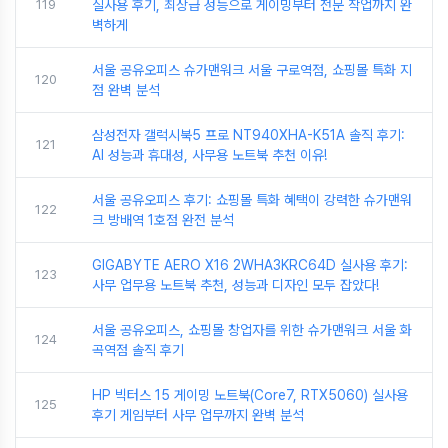
119
실사용 후기, 최상급 성능으로 게이밍부터 전문 작업까지 완
벽하게
서울 공유오피스 슈가맨워크 서울 구로역점, 쇼핑몰 특화 지
120
점 완벽 분석
삼성전자 갤럭시북5 프로 NT940XHA-K51A 솔직 후기:
121
AI 성능과 휴대성, 사무용 노트북 추천 이유!
서울 공유오피스 후기: 쇼핑몰 특화 혜택이 강력한 슈가맨워
122
크 방배역 1호점 완전 분석
GIGABYTE AERO X16 2WHA3KRC64D 실사용 후기:
123
사무 업무용 노트북 추천, 성능과 디자인 모두 잡았다!
서울 공유오피스, 쇼핑몰 창업자를 위한 슈가맨워크 서울 화
124
곡역점 솔직 후기
HP 빅터스 15 게이밍 노트북(Core7, RTX5060) 실사용
125
후기 게임부터 사무 업무까지 완벽 분석