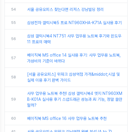
54
서울 공유오피스 찾는다면 리저스 강남빌딩 정리
55
삼성전자 갤럭시북5 프로 NT960XHA-K71A 실사용 후기
삼성 갤럭시북4 NT751 사무 업무용 노트북 후기와 윈도우
56
11 프로의 매력
베이직북 MS office 14 실사용 후기: 사무 업무용 노트북,
57
가성비의 기준이 바뀌다
[서울 공유오피스] 위워크 삼성역점 가격&middot;시설 및
58
실제 이용 후기 완벽 가이드
사무 업무용 노트북 추천! 삼성 갤럭시북4 엣지 NT960XM
59
B-K01A 실사용 후기 스냅드래곤 성능과 AI 기능, 정말 쓸만
할까?
60
베이직북 MS office 16 사무 업무용 노트북 추천
61
서울 공유오피스 위워크 강남역점 완벽 분석 (A to Z)