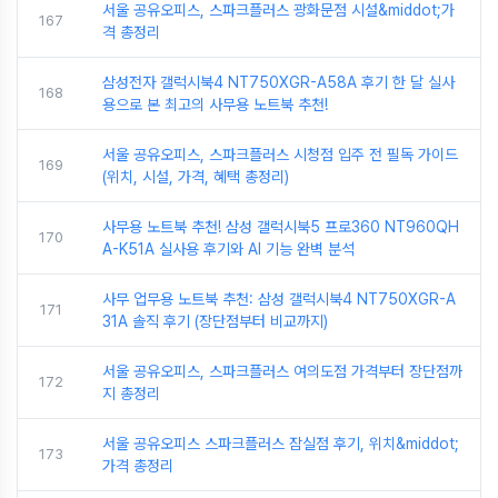
서울 공유오피스, 스파크플러스 광화문점 시설&middot;가
167
격 총정리
삼성전자 갤럭시북4 NT750XGR-A58A 후기 한 달 실사
168
용으로 본 최고의 사무용 노트북 추천!
서울 공유오피스, 스파크플러스 시청점 입주 전 필독 가이드
169
(위치, 시설, 가격, 혜택 총정리)
사무용 노트북 추천! 삼성 갤럭시북5 프로360 NT960QH
170
A-K51A 실사용 후기와 AI 기능 완벽 분석
사무 업무용 노트북 추천: 삼성 갤럭시북4 NT750XGR-A
171
31A 솔직 후기 (장단점부터 비교까지)
서울 공유오피스, 스파크플러스 여의도점 가격부터 장단점까
172
지 총정리
서울 공유오피스 스파크플러스 잠실점 후기, 위치&middot;
173
가격 총정리