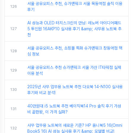
서울 공유오피스 추천, 슈가맨워크 서울 목동역점 솔직 이용
126
후기
AI 성능과 OLED 터치스크린의 만남: 레노버 아이디어패드
127
5 투인원 16AKP10 실사용 후기 &amp; 사무용 노트북 추
천
서울 공유오피스 추천, 쇼핑몰 특화 슈가맨워크 창동역점 핵
128
심 정보
서울 공유오피스 추천 슈가맨워크 서울 가산 IT타워점 실제
129
이용 분석
2025년 사무 업무용 노트북 추천 다오북 14-N100 실사용
130
후기와 비교 분석!
40만원대 i5 노트북 추천 베이직북14 Pro 솔직 후기 가성
131
비 끝판왕, 이 가격 실화?
사무 업무용 노트북의 새로운 기준? HP 옴니북5 16(Omni
132
Book5 16) AI 성능 실사용 후기 &amp; 모델별 비교!