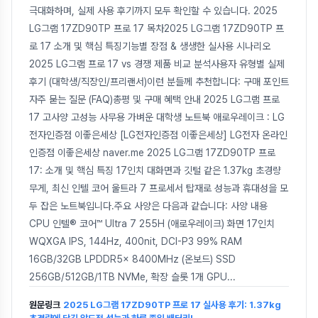
극대화하며, 실제 사용 후기까지 모두 확인할 수 있습니다. 2025
LG그램 17ZD90TP 프로 17 목차2025 LG그램 17ZD90TP 프
로 17 소개 및 핵심 특징기능별 장점 & 생생한 실사용 시나리오
2025 LG그램 프로 17 vs 경쟁 제품 비교 분석사용자 유형별 실제
후기 (대학생/직장인/프리랜서)이런 분들께 추천합니다: 구매 포인트
자주 묻는 질문 (FAQ)총평 및 구매 혜택 안내 2025 LG그램 프로
17 고사양 고성능 사무용 가벼운 대학생 노트북 애로우레이크 : LG
전자인증점 이좋은세상 [LG전자인증점 이좋은세상] LG전자 온라인
인증점 이좋은세상 naver.me 2025 LG그램 17ZD90TP 프로
17: 소개 및 핵심 특징 17인치 대화면과 깃털 같은 1.37kg 초경량
무게, 최신 인텔 코어 울트라 7 프로세서 탑재로 성능과 휴대성을 모
두 잡은 노트북입니다.주요 사양은 다음과 같습니다: 사양 내용
CPU 인텔® 코어™ Ultra 7 255H (애로우레이크) 화면 17인치
WQXGA IPS, 144Hz, 400nit, DCI-P3 99% RAM
16GB/32GB LPDDR5x 8400MHz (온보드) SSD
256GB/512GB/1TB NVMe, 확장 슬롯 1개 GPU
...
원문링크
2025 LG그램 17ZD90TP 프로 17 실사용 후기: 1.37kg