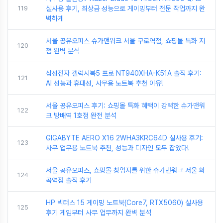
119
실사용 후기, 최상급 성능으로 게이밍부터 전문 작업까지 완
벽하게
서울 공유오피스 슈가맨워크 서울 구로역점, 쇼핑몰 특화 지
120
점 완벽 분석
삼성전자 갤럭시북5 프로 NT940XHA-K51A 솔직 후기:
121
AI 성능과 휴대성, 사무용 노트북 추천 이유!
서울 공유오피스 후기: 쇼핑몰 특화 혜택이 강력한 슈가맨워
122
크 방배역 1호점 완전 분석
GIGABYTE AERO X16 2WHA3KRC64D 실사용 후기:
123
사무 업무용 노트북 추천, 성능과 디자인 모두 잡았다!
서울 공유오피스, 쇼핑몰 창업자를 위한 슈가맨워크 서울 화
124
곡역점 솔직 후기
HP 빅터스 15 게이밍 노트북(Core7, RTX5060) 실사용
125
후기 게임부터 사무 업무까지 완벽 분석