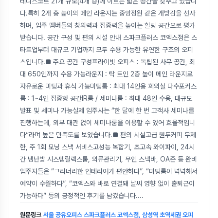
테니스코트 21개 규모(4개 층)에 이르는 넓은 공간을 갖추고 있습니
다.특히 2개 층 높이의 메인 라운지는 중앙정원 같은 개방감을 선사
하며, 입주 멤버들의 창의력과 집중력을 높이는 힐링 공간으로 평가
받습니다. 공간 구성 및 편의 시설 안내 스파크플러스 코엑스점은 스
타트업부터 대규모 기업까지 모두 수용 가능한 유연한 구조의 오피
스입니다.■ 주요 공간 구성프라이빗 오피스 : 독립된 사무 공간, 최
대 650인까지 수용 가능라운지 : 탁 트인 2층 높이 메인 라운지로
자유로운 미팅과 휴식 가능미팅룸 : 최대 14인용 회의실 다수포커스
룸 : 1~4인 집중형 공간IR룸 / 세미나룸 : 최대 48인 수용, 대규모
발표 및 세미나 가능실제 입주사는 “한 달에 한 번 고객사 세미나를
진행하는데, 외부 대관 없이 세미나룸을 이용할 수 있어 효율적입니
다”라며 높은 만족도를 보였습니다.■ 편의 시설고급 원두커피 무제
한, 주 1회 모닝 스낵 서비스고성능 복합기, 초고속 와이파이, 24시
간 냉난방 시스템릴랙스룸, 의류관리기, 무인 스낵바, OA존 등 완비
입주자들은 “그리너리한 인테리어가 편안하다”, “미팅룸이 넉넉해서
예약이 수월하다”, “코엑스와 바로 연결돼 날씨 영향 없이 출퇴근이
가능하다” 등의 긍정적인 후기를 남겼습니다.
...
원문링크
서울 공유오피스 스파크플러스 코엑스점, 삼성역 초역세권 오피