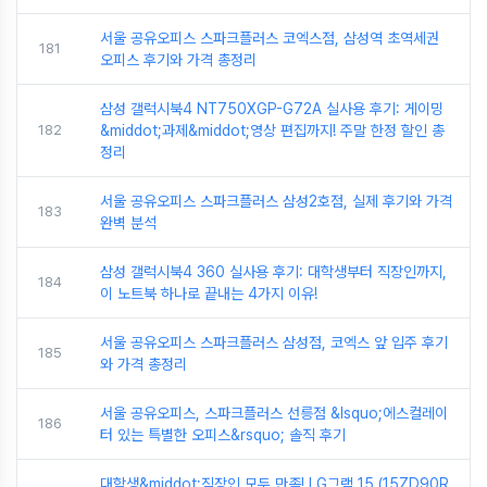
서울 공유오피스 스파크플러스 코엑스점, 삼성역 초역세권
181
오피스 후기와 가격 총정리
삼성 갤럭시북4 NT750XGP-G72A 실사용 후기: 게이밍
182
&middot;과제&middot;영상 편집까지! 주말 한정 할인 총
정리
서울 공유오피스 스파크플러스 삼성2호점, 실제 후기와 가격
183
완벽 분석
삼성 갤럭시북4 360 실사용 후기: 대학생부터 직장인까지,
184
이 노트북 하나로 끝내는 4가지 이유!
서울 공유오피스 스파크플러스 삼성점, 코엑스 앞 입주 후기
185
와 가격 총정리
서울 공유오피스, 스파크플러스 선릉점 &lsquo;에스컬레이
186
터 있는 특별한 오피스&rsquo; 솔직 후기
대학생&middot;직장인 모두 만족! LG그램 15 (15ZD90R