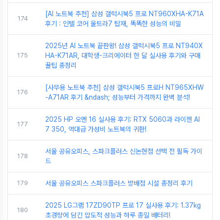
[AI 노트북 추천] 삼성 갤럭시북5 프로 NT960XHA-K71A
174
후기 : 인텔 코어 울트라7 탑재, 똑똑한 성능의 비밀
2025년 AI 노트북 끝판왕! 삼성 갤럭시북5 프로 NT940X
175
HA-K71AR, 대학생-크리에이터 한 달 실사용 후기와 구매
꿀팁 총정리
[사무용 노트북 추천] 삼성 갤럭시북5 프로H NT965XHW
176
-A71AR 후기 &ndash; 성능부터 가격까지 완벽 분석!
2025 HP 오멘 16 실사용 후기: RTX 5060과 라이젠 AI
177
7 350, 역대급 가성비 노트북의 귀환!
서울 공유오피스, 스파크플러스 신논현점 선택 전 필독 가이
178
드
179
서울 공유오피스 스파크플러스 방배점 시설 총정리 후기
2025 LG그램 17ZD90TP 프로 17 실사용 후기: 1.37kg
180
초경량에 담긴 압도적 성능과 하루 종일 배터리!