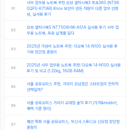
사무 업무용 노트북 추천 삼성 갤럭시북3 프로360 (NT96
91
0QFG-K71AR) Knox 보안이 만든 차원이 다른 업무 안정
성, 실사용 후기
삼성 갤럭시북5 NT750XHW-A51A 실사용 후기 사무 업
92
무용 노트북, AI로 날개를 달다
2025년 가성비 노트북 추천: 다오북 14-N100 실사용 후
93
기와 장단점 총정리
2025년 사무 업무용 노트북 추천! 다오북 14-N100 실사용
94
후기 및 비교 (1.32kg, 16GB RAM)
서울 공유오피스 추천, 가라지 강남점은 스타트업의 전략적
95
선택일까?
서울 공유오피스 가라지 교대점 솔직 후기 (가격&middot;
96
혜택 기준 정리)
패션 특화 서울 공유오피스, 무신사 스튜디오 신당점 장단점
97
총정리