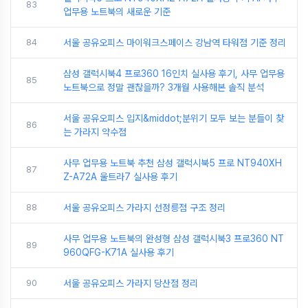
83
업무용 노트북의 새로운 기준
84
서울 공유오피스 마이워크스페이스 강남역 타워점 기준 정리
삼성 갤럭시북4 프로360 16인치 실사용 후기, 사무 업무용
85
노트북으로 정말 괜찮을까? 3개월 사용해본 솔직 분석
서울 공유오피스 입지&middot;분위기 모두 보는 분들이 찾
86
는 가라지 약수점
사무 업무용 노트북 추천 삼성 갤럭시북5 프로 NT940XH
87
Z-A72A 울트라7 실사용 후기
88
서울 공유오피스 가라지 선정릉점 구조 정리
사무 업무용 노트북의 완성형 삼성 갤럭시북3 프로360 NT
89
960QFG-K71A 실사용 후기
90
서울 공유오피스 가라지 당산점 정리