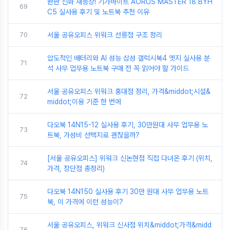
완판 신화 재등장! 기가바이트 AORUS MASTER 18 BYH
69
C5 실사용 후기 및 노트북 추천 이유
70
서울 공유오피스 위워크 선릉점 구조 정리
압도적인 배터리와 AI 성능 삼성 갤럭시북4 엣지 실사용 분
71
석 사무 업무용 노트북 구매 전 꼭 읽어야 할 가이드
서울 공유오피스 위워크 홍대점 정리, 가격&middot;시설&
72
middot;이용 기준 한 번에
다오북 14N15-12 실사용 후기, 30만원대 사무 업무용 노
73
트북, 가성비 선택지로 괜찮을까?
[서울 공유오피스] 위워크 신논현점 직접 다녀온 후기 (위치,
74
가격, 장단점 총정리)
다오북 14N150 실사용 후기 30만 원대 사무 업무용 노트
75
북, 이 가격에 이런 성능이?
서울 공유오피스, 위워크 신사점 위치&middot;가격&midd
76