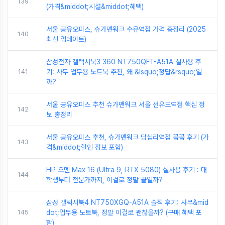
139
(가격&middot;시설&middot;혜택)
서울 공유오피스, 슈가맨워크 수유역점 가격 총정리 (2025
140
최신 업데이트)
삼성전자 갤럭시북3 360 NT750QFT-A51A 실사용 후
141
기: 사무 업무용 노트북 추천, 왜 &lsquo;정답&rsquo;일
까?
서울 공유오피스 추천 슈가맨워크 서울 선유도역점 핵심 정
142
보 총정리
서울 공유오피스 추천, 슈가맨워크 답십리역점 꼼꼼 후기 (가
143
격&middot;할인 정보 포함)
HP 오멘 Max 16 (Ultra 9, RTX 5080) 실사용 후기 : 대
144
학생부터 전문가까지, 이걸로 정말 끝일까?
삼성 갤럭시북4 NT750XGQ-A51A 솔직 후기: 사무&mid
145
dot;업무용 노트북, 정말 이걸로 괜찮을까? (구매 혜택 포
함)