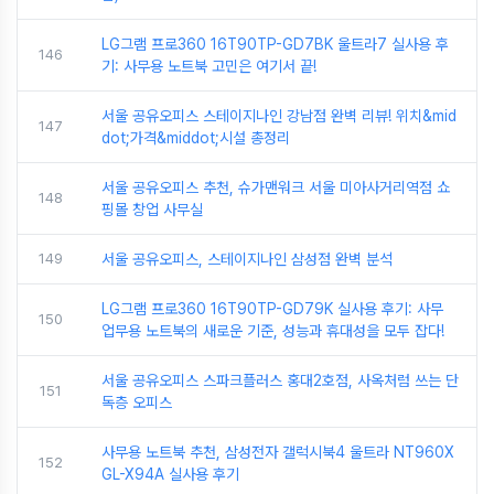
LG그램 프로360 16T90TP-GD7BK 울트라7 실사용 후
146
기: 사무용 노트북 고민은 여기서 끝!
서울 공유오피스 스테이지나인 강남점 완벽 리뷰! 위치&mid
147
dot;가격&middot;시설 총정리
서울 공유오피스 추천, 슈가맨워크 서울 미아사거리역점 쇼
148
핑몰 창업 사무실
149
서울 공유오피스, 스테이지나인 삼성점 완벽 분석
LG그램 프로360 16T90TP-GD79K 실사용 후기: 사무
150
업무용 노트북의 새로운 기준, 성능과 휴대성을 모두 잡다!
서울 공유오피스 스파크플러스 홍대2호점, 사옥처럼 쓰는 단
151
독층 오피스
사무용 노트북 추천, 삼성전자 갤럭시북4 울트라 NT960X
152
GL-X94A 실사용 후기