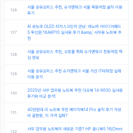
서울 공유오피스 추천, 슈가맨워크 서울 목동역점 솔직 이용
126
후기
AI 성능과 OLED 터치스크린의 만남: 레노버 아이디어패드
127
5 투인원 16AKP10 실사용 후기 &amp; 사무용 노트북 추
천
서울 공유오피스 추천, 쇼핑몰 특화 슈가맨워크 창동역점 핵
128
심 정보
서울 공유오피스 추천 슈가맨워크 서울 가산 IT타워점 실제
129
이용 분석
2025년 사무 업무용 노트북 추천 다오북 14-N100 실사용
130
후기와 비교 분석!
40만원대 i5 노트북 추천 베이직북14 Pro 솔직 후기 가성
131
비 끝판왕, 이 가격 실화?
사무 업무용 노트북의 새로운 기준? HP 옴니북5 16(Omni
132