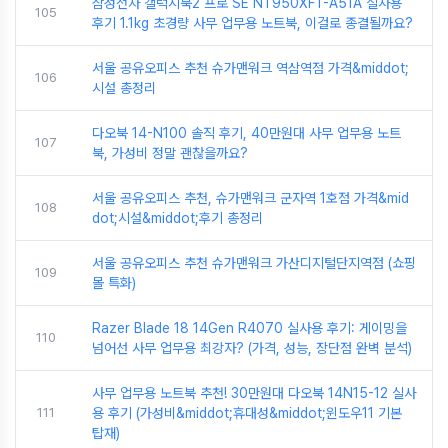
삼성전자 갤럭시북2 프로 SE NT950XFT-A51A 실사용
105
후기 1.1kg 초경량 사무 업무용 노트북, 이걸로 종결될까요?
서울 공유오피스 추천 슈가맨워크 역삼역점 가격&middot;
106
시설 총정리
다오북 14-N100 솔직 후기, 40만원대 사무 업무용 노트
107
북, 가성비 정말 괜찮을까요?
서울 공유오피스 추천, 슈가맨워크 군자역 1호점 가격&mid
108
dot;시설&middot;후기 총정리
서울 공유오피스 추천 슈가맨워크 가산디지털단지역점 (쇼핑
109
몰 특화)
Razer Blade 18 14Gen R4070 실사용 후기: 게이밍을
110
넘어선 사무 업무용 최강자? (가격, 성능, 장단점 완벽 분석)
사무 업무용 노트북 추천! 30만원대 다오북 14N15-12 실사
111
용 후기 (가성비&middot;휴대성&middot;윈도우11 기본
탑재)