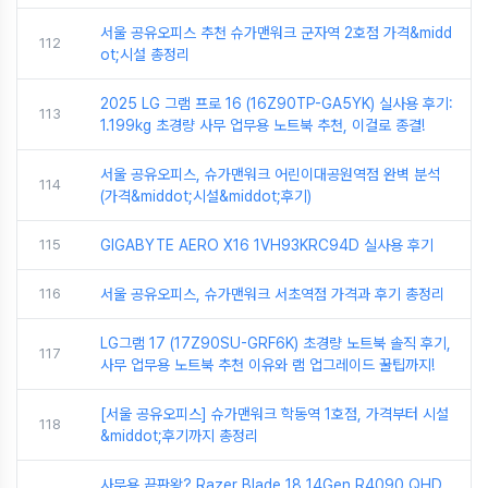
서울 공유오피스 추천 슈가맨워크 군자역 2호점 가격&midd
112
ot;시설 총정리
2025 LG 그램 프로 16 (16Z90TP-GA5YK) 실사용 후기:
113
1.199kg 초경량 사무 업무용 노트북 추천, 이걸로 종결!
서울 공유오피스, 슈가맨워크 어린이대공원역점 완벽 분석
114
(가격&middot;시설&middot;후기)
115
GIGABYTE AERO X16 1VH93KRC94D 실사용 후기
116
서울 공유오피스, 슈가맨워크 서초역점 가격과 후기 총정리
LG그램 17 (17Z90SU-GRF6K) 초경량 노트북 솔직 후기,
117
사무 업무용 노트북 추천 이유와 램 업그레이드 꿀팁까지!
[서울 공유오피스] 슈가맨워크 학동역 1호점, 가격부터 시설
118
&middot;후기까지 총정리
사무용 끝판왕? Razer Blade 18 14Gen R4090 QHD