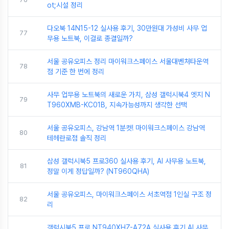
ot;시설 정리
다오북 14N15-12 실사용 후기, 30만원대 가성비 사무 업
77
무용 노트북, 이걸로 종결일까?
서울 공유오피스 정리 마이워크스페이스 서울대벤처타운역
78
점 기준 한 번에 정리
사무 업무용 노트북의 새로운 가치, 삼성 갤럭시북4 엣지 N
79
T960XMB-KC01B, 지속가능성까지 생각한 선택
서울 공유오피스, 강남역 1분컷! 마이워크스페이스 강남역
80
테헤란로점 솔직 정리
삼성 갤럭시북5 프로360 실사용 후기, AI 사무용 노트북,
81
정말 이게 정답일까? (NT960QHA)
서울 공유오피스, 마이워크스페이스 서초역점 1인실 구조 정
82
리
갤럭시북5 프로 NT940XHZ-A72A 실사용 후기 AI 사무