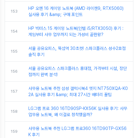
HP 오멘 16 게이밍 노트북 (AMD 라이젠9, RTX5060)
153
실사용 후기 &amp; 구매 포인트
HP 빅터스 15 게이밍 노트북(인텔 i5/RTX3050) 후기 :
154
게임부터 사무 업무까지 되는 가성비 끝판왕?
서울 공유오피스, 뚝섬역 30초컷! 스파크플러스 성수2호점
155
솔직 후기
서울 공유오피스 스파크플러스 홍대점, 가격부터 시설, 장단
156
점까지 완벽 분석!
사무용 노트북 추천 삼성 갤럭시북4 엣지 NT750XQA-K0
157
2A 실사용 후기 &amp; 최대 27시간 배터리 꿀팁
LG그램 프로 360 16TD90SP-KX56K 실사용 후기: 사무
158
업무용 노트북, 왜 이걸로 정착했을까?
사무용 노트북 추천 LG그램 프로360 16TD90TP-GX56
159
K 후기