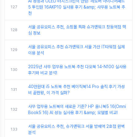
AI 성능과 OLED 터치스크린의 만남: 레노버 아이디어패드
127
5 투인원 16AKP10 실사용 후기 &amp; 사무용 노트북 추
천
서울 공유오피스 추천, 쇼핑몰 특화 슈가맨워크 창동역점 핵
128
심 정보
서울 공유오피스 추천 슈가맨워크 서울 가산 IT타워점 실제
129
이용 분석
2025년 사무 업무용 노트북 추천 다오북 14-N100 실사용
130
후기와 비교 분석!
40만원대 i5 노트북 추천 베이직북14 Pro 솔직 후기 가성
131
비 끝판왕, 이 가격 실화?
사무 업무용 노트북의 새로운 기준? HP 옴니북5 16(Omni
132
Book5 16) AI 성능 실사용 후기 &amp; 모델별 비교!
서울 공유오피스 추천, 슈가맨워크 서울 방배역 2호점 완벽
133
분석