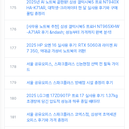
2025년 AI 노트북 끝판왕! 삼성 갤럭시북5 프로 NT940X
175
HA-K71AR, 대학생-크리에이터 한 달 실사용 후기와 구매
꿀팁 총정리
[사무용 노트북 추천] 삼성 갤럭시북5 프로H NT965XHW
176
-A71AR 후기 &ndash; 성능부터 가격까지 완벽 분석!
2025 HP 오멘 16 실사용 후기: RTX 5060과 라이젠 AI
177
7 350, 역대급 가성비 노트북의 귀환!
서울 공유오피스, 스파크플러스 신논현점 선택 전 필독 가이
178
드
179
서울 공유오피스 스파크플러스 방배점 시설 총정리 후기
2025 LG그램 17ZD90TP 프로 17 실사용 후기: 1.37kg
180
초경량에 담긴 압도적 성능과 하루 종일 배터리!
서울 공유오피스 스파크플러스 코엑스점, 삼성역 초역세권
181
오피스 후기와 가격 총정리