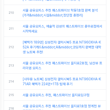
서울 공유오피스 추천 패스트파이브 학동1호점 완벽 분석
210
(가격&middot;시설&middot;장단점 총정리)
서울 공유오피스, 예술적 감성의 패스트파이브 충무로점에서
211
시작하세요
[혜택가 189만] 삼성전자 갤럭시북5 프로 NT960XHA-K
212
52A 후기캐드&middot;AI&middot;코딩까지 완벽한 대학
생 노트북 추천!
서울 공유오피스 추천 패스트파이브 을지로2호점, 남산뷰 프
213
리미엄 오피스
[사무용 노트북] 삼성전자 갤럭시북5 프로 NT960XHA-K
214
71AR 혜택가 224만+1TB 탑재 후기
215
서울 공유오피스 추천, 패스트파이브 을지로입구점
서울 공유오피스 추천 패스트파이브 을지로1호점 청계천 뷰
216