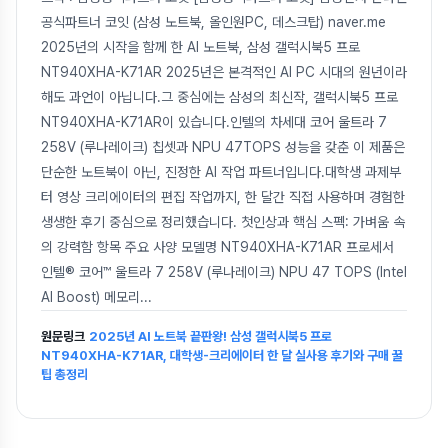
공식파트너 코잇 (삼성 노트북, 올인원PC, 데스크탑) naver.me
2025년의 시작을 함께 한 AI 노트북, 삼성 갤럭시북5 프로
NT940XHA-K71AR 2025년은 본격적인 AI PC 시대의 원년이라
해도 과언이 아닙니다.그 중심에는 삼성의 최신작, 갤럭시북5 프로
NT940XHA-K71AR이 있습니다.인텔의 차세대 코어 울트라 7
258V (루나레이크) 칩셋과 NPU 47TOPS 성능을 갖춘 이 제품은
단순한 노트북이 아닌, 진정한 AI 작업 파트너입니다.대학생 과제부
터 영상 크리에이터의 편집 작업까지, 한 달간 직접 사용하며 경험한
생생한 후기 중심으로 정리했습니다. 첫인상과 핵심 스펙: 가벼움 속
의 강력함 항목 주요 사양 모델명 NT940XHA-K71AR 프로세서
인텔® 코어™ 울트라 7 258V (루나레이크) NPU 47 TOPS (Intel
AI Boost) 메모리
...
원문링크
2025년 AI 노트북 끝판왕! 삼성 갤럭시북5 프로
NT940XHA-K71AR, 대학생-크리에이터 한 달 실사용 후기와 구매 꿀
팁 총정리