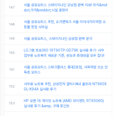
서울 공유오피스 스테이지나인 강남점 완벽 리뷰! 위치&mid
147
dot;가격&middot;시설 총정리
서울 공유오피스 추천, 슈가맨워크 서울 미아사거리역점 쇼
148
핑몰 창업 사무실
149
서울 공유오피스, 스테이지나인 삼성점 완벽 분석
LG그램 프로360 16T90TP-GD79K 실사용 후기: 사무
150
업무용 노트북의 새로운 기준, 성능과 휴대성을 모두 잡다!
서울 공유오피스 스파크플러스 홍대2호점, 사옥처럼 쓰는 단
151
독층 오피스
사무용 노트북 추천, 삼성전자 갤럭시북4 울트라 NT960X
152
GL-X94A 실사용 후기
HP 오멘 16 게이밍 노트북 (AMD 라이젠9, RTX5060)
153
실사용 후기 &amp; 구매 포인트