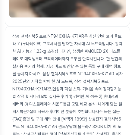
삼성 갤럭시북5 프로 NT940XHA-K71AR은 최신 인텔 코어 울트
라 7 (루나레이크) 프로세서를 탑재한 차세대 AI 노트북입니다. 강력
한 AI 기능과 1.23kg 초경량 디자인, 생생한 AMOLED 2X 디스플
레이로 대학생부터 크리에이터까지 모두를 만족시킵니다. 한 달간의
실사용 후기와 함께, 지금 바로 확인할 수 있는 특별 구매 혜택 정보
를 놓치지 마세요. 삼성 갤럭시북5 프로 NT940XHA-K71AR 목차
2025년의 시작을 함께 한 AI 노트북, 삼성 갤럭시북5 프로
NT940XHA-K71AR첫인상과 핵심 스펙: 가벼움 속의 강력함기능
별 장점 & 시나리오별 실사용 후기 1) 강력한 AI 성능 2) 휴대성과
배터리 3) 디스플레이와 사운드동급 모델 비교 분석: 나에게 맞는 갤
럭시북은?실제 사용자 후기이런 분들께 추천합니다자주 묻는 질문
(FAQ)총평 및 구매 혜택 안내 [혜택가 189만] 삼성전자 갤럭시북5
프로 NT940XHA-K71AR 윈도우탑재 울트라7 32GB 터치 AI 노
트북 : 삼성공식파트너 코잇 [삼성공식파트너 코잇] 삼성전자 온라인