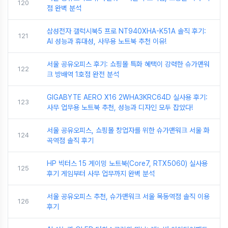
120
점 완벽 분석
삼성전자 갤럭시북5 프로 NT940XHA-K51A 솔직 후기:
121
AI 성능과 휴대성, 사무용 노트북 추천 이유!
서울 공유오피스 후기: 쇼핑몰 특화 혜택이 강력한 슈가맨워
122
크 방배역 1호점 완전 분석
GIGABYTE AERO X16 2WHA3KRC64D 실사용 후기:
123
사무 업무용 노트북 추천, 성능과 디자인 모두 잡았다!
서울 공유오피스, 쇼핑몰 창업자를 위한 슈가맨워크 서울 화
124
곡역점 솔직 후기
HP 빅터스 15 게이밍 노트북(Core7, RTX5060) 실사용
125
후기 게임부터 사무 업무까지 완벽 분석
서울 공유오피스 추천, 슈가맨워크 서울 목동역점 솔직 이용
126
후기