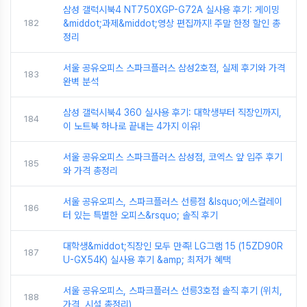
삼성 갤럭시북4 NT750XGP-G72A 실사용 후기: 게이밍
182
&middot;과제&middot;영상 편집까지! 주말 한정 할인 총
정리
서울 공유오피스 스파크플러스 삼성2호점, 실제 후기와 가격
183
완벽 분석
삼성 갤럭시북4 360 실사용 후기: 대학생부터 직장인까지,
184
이 노트북 하나로 끝내는 4가지 이유!
서울 공유오피스 스파크플러스 삼성점, 코엑스 앞 입주 후기
185
와 가격 총정리
서울 공유오피스, 스파크플러스 선릉점 &lsquo;에스컬레이
186
터 있는 특별한 오피스&rsquo; 솔직 후기
대학생&middot;직장인 모두 만족! LG그램 15 (15ZD90R
187
U-GX54K) 실사용 후기 &amp; 최저가 혜택
서울 공유오피스, 스파크플러스 선릉3호점 솔직 후기 (위치,
188
가격, 시설 총정리)