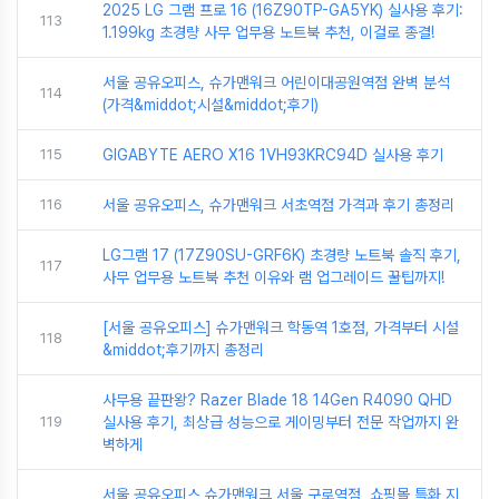
2025 LG 그램 프로 16 (16Z90TP-GA5YK) 실사용 후기:
113
1.199kg 초경량 사무 업무용 노트북 추천, 이걸로 종결!
서울 공유오피스, 슈가맨워크 어린이대공원역점 완벽 분석
114
(가격&middot;시설&middot;후기)
115
GIGABYTE AERO X16 1VH93KRC94D 실사용 후기
116
서울 공유오피스, 슈가맨워크 서초역점 가격과 후기 총정리
LG그램 17 (17Z90SU-GRF6K) 초경량 노트북 솔직 후기,
117
사무 업무용 노트북 추천 이유와 램 업그레이드 꿀팁까지!
[서울 공유오피스] 슈가맨워크 학동역 1호점, 가격부터 시설
118
&middot;후기까지 총정리
사무용 끝판왕? Razer Blade 18 14Gen R4090 QHD
119
실사용 후기, 최상급 성능으로 게이밍부터 전문 작업까지 완
벽하게
서울 공유오피스 슈가맨워크 서울 구로역점, 쇼핑몰 특화 지