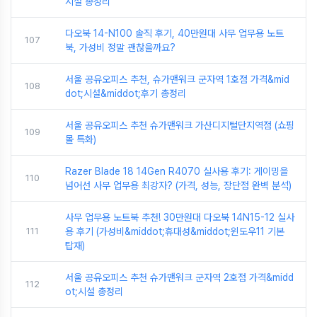
시설 총정리
다오북 14-N100 솔직 후기, 40만원대 사무 업무용 노트
107
북, 가성비 정말 괜찮을까요?
서울 공유오피스 추천, 슈가맨워크 군자역 1호점 가격&mid
108
dot;시설&middot;후기 총정리
서울 공유오피스 추천 슈가맨워크 가산디지털단지역점 (쇼핑
109
몰 특화)
Razer Blade 18 14Gen R4070 실사용 후기: 게이밍을
110
넘어선 사무 업무용 최강자? (가격, 성능, 장단점 완벽 분석)
사무 업무용 노트북 추천! 30만원대 다오북 14N15-12 실사
111
용 후기 (가성비&middot;휴대성&middot;윈도우11 기본
탑재)
서울 공유오피스 추천 슈가맨워크 군자역 2호점 가격&midd
112
ot;시설 총정리