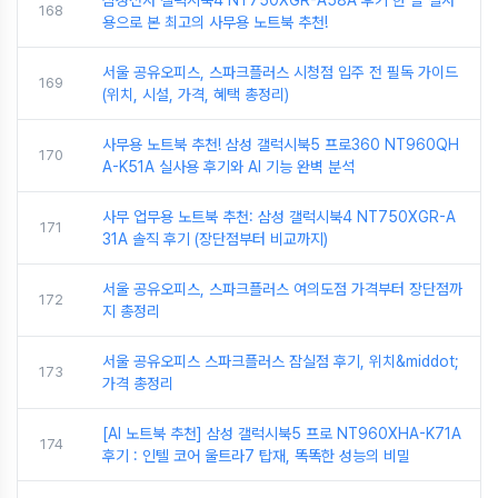
삼성전자 갤럭시북4 NT750XGR-A58A 후기 한 달 실사
168
용으로 본 최고의 사무용 노트북 추천!
서울 공유오피스, 스파크플러스 시청점 입주 전 필독 가이드
169
(위치, 시설, 가격, 혜택 총정리)
사무용 노트북 추천! 삼성 갤럭시북5 프로360 NT960QH
170
A-K51A 실사용 후기와 AI 기능 완벽 분석
사무 업무용 노트북 추천: 삼성 갤럭시북4 NT750XGR-A
171
31A 솔직 후기 (장단점부터 비교까지)
서울 공유오피스, 스파크플러스 여의도점 가격부터 장단점까
172
지 총정리
서울 공유오피스 스파크플러스 잠실점 후기, 위치&middot;
173
가격 총정리
[AI 노트북 추천] 삼성 갤럭시북5 프로 NT960XHA-K71A
174
후기 : 인텔 코어 울트라7 탑재, 똑똑한 성능의 비밀