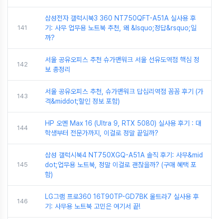
삼성전자 갤럭시북3 360 NT750QFT-A51A 실사용 후
141
기: 사무 업무용 노트북 추천, 왜 &lsquo;정답&rsquo;일
까?
서울 공유오피스 추천 슈가맨워크 서울 선유도역점 핵심 정
142
보 총정리
서울 공유오피스 추천, 슈가맨워크 답십리역점 꼼꼼 후기 (가
143
격&middot;할인 정보 포함)
HP 오멘 Max 16 (Ultra 9, RTX 5080) 실사용 후기 : 대
144
학생부터 전문가까지, 이걸로 정말 끝일까?
삼성 갤럭시북4 NT750XGQ-A51A 솔직 후기: 사무&mid
145
dot;업무용 노트북, 정말 이걸로 괜찮을까? (구매 혜택 포
함)
LG그램 프로360 16T90TP-GD7BK 울트라7 실사용 후
146
기: 사무용 노트북 고민은 여기서 끝!