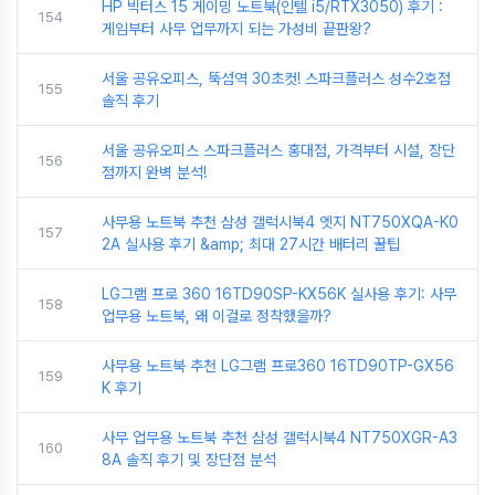
HP 빅터스 15 게이밍 노트북(인텔 i5/RTX3050) 후기 :
154
게임부터 사무 업무까지 되는 가성비 끝판왕?
서울 공유오피스, 뚝섬역 30초컷! 스파크플러스 성수2호점
155
솔직 후기
서울 공유오피스 스파크플러스 홍대점, 가격부터 시설, 장단
156
점까지 완벽 분석!
사무용 노트북 추천 삼성 갤럭시북4 엣지 NT750XQA-K0
157
2A 실사용 후기 &amp; 최대 27시간 배터리 꿀팁
LG그램 프로 360 16TD90SP-KX56K 실사용 후기: 사무
158
업무용 노트북, 왜 이걸로 정착했을까?
사무용 노트북 추천 LG그램 프로360 16TD90TP-GX56
159
K 후기
사무 업무용 노트북 추천 삼성 갤럭시북4 NT750XGR-A3
160
8A 솔직 후기 및 장단점 분석