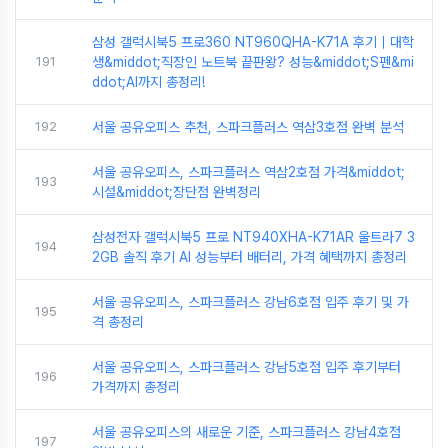
삼성 갤럭시북5 프로360 NT960QHA-K71A 후기｜대학
191
생&middot;직장인 노트북 끝판왕? 성능&middot;S펜&mi
ddot;AI까지 총정리!
192
서울 공유오피스 추천, 스파크플러스 역삼3호점 완벽 분석
서울 공유오피스, 스파크플러스 역삼2호점 가격&middot;
193
시설&middot;장단점 완벽정리
삼성전자 갤럭시북5 프로 NT940XHA-K71AR 울트라7 3
194
2GB 솔직 후기 AI 성능부터 배터리, 가격 혜택까지 총정리
서울 공유오피스, 스파크플러스 강남6호점 입주 후기 및 가
195
격 총정리
서울 공유오피스, 스파크플러스 강남5호점 입주 후기부터
196
가격까지 총정리
서울 공유오피스의 새로운 기준, 스파크플러스 강남4호점
197