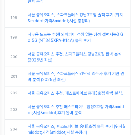
완벽 분석
서울 공유오피스, 스파크플러스 강남3호점 솔직 후기 (위치
198
&middot;가격&middot;시설 총정리)
사무용 노트북 추천! 와이파이 걱정 없는 삼성 갤럭시북3 G
199
o 5G (NT345XPA-K14A) 솔직 후기
서울 공유오피스 추천! 스파크플러스 강남2호점 완벽 분석
200
(2025년 최신)
서울 공유오피스, 스파크플러스 강남점 입주사 후기 기반 완
201
벽 분석 (2025년 최신)
202
서울 공유오피스 추천, 패스트파이브 홍대3호점 완벽 분석!
서울 공유오피스 추천 패스트파이브 합정2호점 가격&midd
203
ot;시설&middot;후기 완벽 분석
서울 공유오피스, 패스트파이브 홍대1호점 솔직 후기 (위치&
204
middot;가격&middot;시설 총정리)