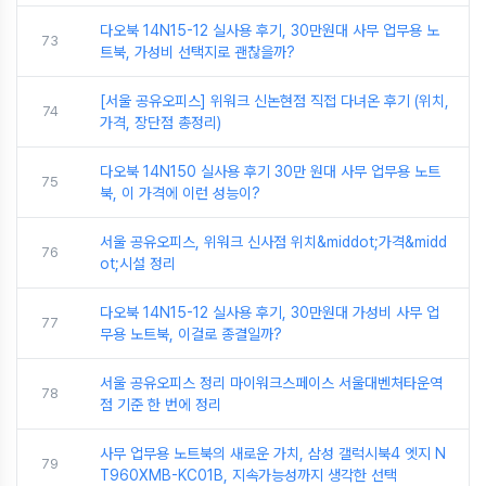
다오북 14N15-12 실사용 후기, 30만원대 사무 업무용 노
73
트북, 가성비 선택지로 괜찮을까?
[서울 공유오피스] 위워크 신논현점 직접 다녀온 후기 (위치,
74
가격, 장단점 총정리)
다오북 14N150 실사용 후기 30만 원대 사무 업무용 노트
75
북, 이 가격에 이런 성능이?
서울 공유오피스, 위워크 신사점 위치&middot;가격&midd
76
ot;시설 정리
다오북 14N15-12 실사용 후기, 30만원대 가성비 사무 업
77
무용 노트북, 이걸로 종결일까?
서울 공유오피스 정리 마이워크스페이스 서울대벤처타운역
78
점 기준 한 번에 정리
사무 업무용 노트북의 새로운 가치, 삼성 갤럭시북4 엣지 N
79
T960XMB-KC01B, 지속가능성까지 생각한 선택