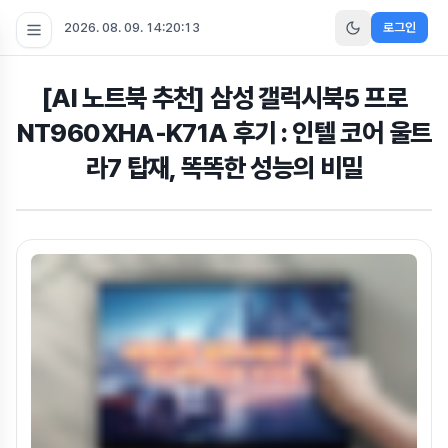
2026. 08. 09. 14:20:14
로그인
[AI 노트북 추천] 삼성 갤럭시북5 프로
NT960XHA-K71A 후기 : 인텔 코어 울트
라7 탑재, 똑똑한 성능의 비밀