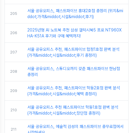
서울 공유오피스, 패스트파이브 홍대2호점 총정리 (위치&mi
205
ddot;가격&middot;시설&middot;후기)
2025년형 AI 노트북 추천 삼성 갤럭시북5 프로 NT960X
206
HA-K51A 후기와 구매 혜택까지!
서울 공유오피스 추천, 패스트파이브 합정1호점 완벽 분석
207
(가격&middot;시설&middot;후기 총정리)
서울 공유오피스, 스튜디오까지 갖춘 패스트파이브 한남점
208
총정리
서울 공유오피스 추천, 패스트파이브 학동2호점 완벽 분석
209
(가격&middot;시설&middot;혜택 총정리)
서울 공유오피스 추천 패스트파이브 학동1호점 완벽 분석
210
(가격&middot;시설&middot;장단점 총정리)
서울 공유오피스, 예술적 감성의 패스트파이브 충무로점에서
211
시작하세요