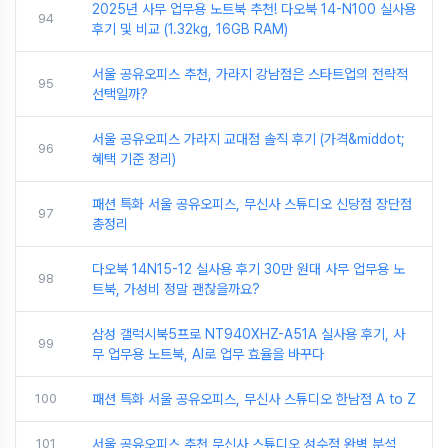
2025년 사무 업무용 노트북 추천! 다오북 14-N100 실사용
94
후기 및 비교 (1.32kg, 16GB RAM)
서울 공유오피스 추천, 가라지 강남점은 스타트업의 전략적
95
선택일까?
서울 공유오피스 가라지 교대점 솔직 후기 (가격&middot;
96
혜택 기준 정리)
패션 특화 서울 공유오피스, 무신사 스튜디오 신당점 장단점
97
총정리
다오북 14N15-12 실사용 후기 30만 원대 사무 업무용 노
98
트북, 가성비 정말 괜찮을까요?
삼성 갤럭시북5프로 NT940XHZ-A51A 실사용 후기, 사
99
무 업무용 노트북, AI로 업무 효율을 바꾸다
100
패션 특화 서울 공유오피스, 무신사 스튜디오 한남점 A to Z
101
서울 공유오피스 추천 무신사 스튜디오 성수점 완벽 분석