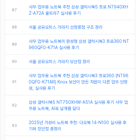
사무 업무용 노트북 추천 삼성 갤럭시북5 프로 NT940XH
87
Z-A72A 울트라7 실사용 후기
88
서울 공유오피스 가라지 선정릉점 구조 정리
사무 업무용 노트북의 완성형 삼성 갤럭시북3 프로360 NT
89
960QFG-K71A 실사용 후기
90
서울 공유오피스 가라지 당산점 정리
사무 업무용 노트북 추천 삼성 갤럭시북3 프로360 (NT96
91
0QFG-K71AR) Knox 보안이 만든 차원이 다른 업무 안정
성, 실사용 후기
삼성 갤럭시북5 NT750XHW-A51A 실사용 후기 사무 업
92
무용 노트북, AI로 날개를 달다
2025년 가성비 노트북 추천: 다오북 14-N100 실사용 후
93
기와 장단점 총정리