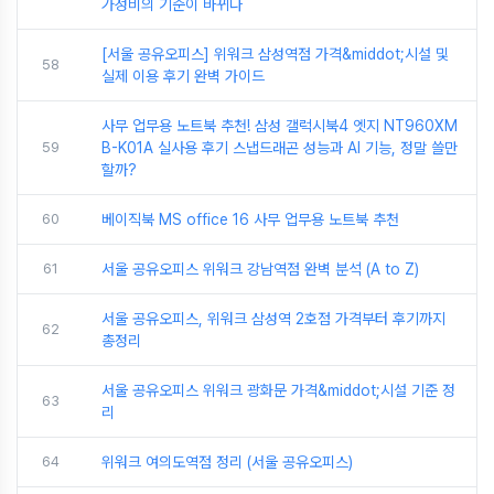
가성비의 기준이 바뀌다
[서울 공유오피스] 위워크 삼성역점 가격&middot;시설 및
58
실제 이용 후기 완벽 가이드
사무 업무용 노트북 추천! 삼성 갤럭시북4 엣지 NT960XM
59
B-K01A 실사용 후기 스냅드래곤 성능과 AI 기능, 정말 쓸만
할까?
60
베이직북 MS office 16 사무 업무용 노트북 추천
61
서울 공유오피스 위워크 강남역점 완벽 분석 (A to Z)
서울 공유오피스, 위워크 삼성역 2호점 가격부터 후기까지
62
총정리
서울 공유오피스 위워크 광화문 가격&middot;시설 기준 정
63
리
64
위워크 여의도역점 정리 (서울 공유오피스)