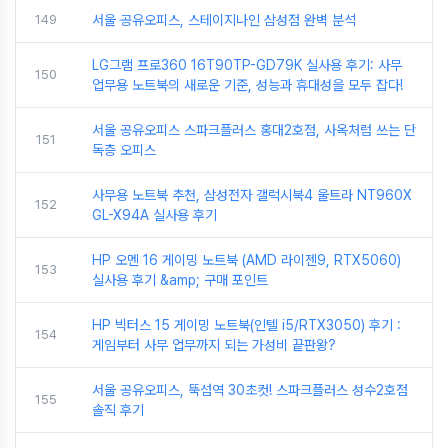
149
서울 공유오피스, 스테이지나인 삼성점 완벽 분석
LG그램 프로360 16T90TP-GD79K 실사용 후기: 사무
150
업무용 노트북의 새로운 기준, 성능과 휴대성을 모두 잡다!
서울 공유오피스 스파크플러스 홍대2호점, 사옥처럼 쓰는 단
151
독층 오피스
사무용 노트북 추천, 삼성전자 갤럭시북4 울트라 NT960X
152
GL-X94A 실사용 후기
HP 오멘 16 게이밍 노트북 (AMD 라이젠9, RTX5060)
153
실사용 후기 &amp; 구매 포인트
HP 빅터스 15 게이밍 노트북(인텔 i5/RTX3050) 후기 :
154
게임부터 사무 업무까지 되는 가성비 끝판왕?
서울 공유오피스, 뚝섬역 30초컷! 스파크플러스 성수2호점
155
솔직 후기