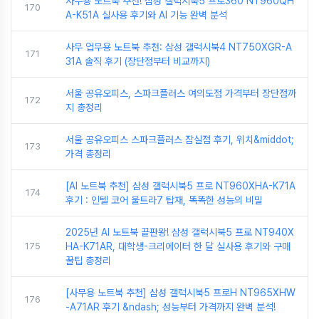
사무용 노트북 추천! 삼성 갤럭시북5 프로360 NT960QH
170
A-K51A 실사용 후기와 AI 기능 완벽 분석
사무 업무용 노트북 추천: 삼성 갤럭시북4 NT750XGR-A
171
31A 솔직 후기 (장단점부터 비교까지)
서울 공유오피스, 스파크플러스 여의도점 가격부터 장단점까
172
지 총정리
서울 공유오피스 스파크플러스 잠실점 후기, 위치&middot;
173
가격 총정리
[AI 노트북 추천] 삼성 갤럭시북5 프로 NT960XHA-K71A
174
후기 : 인텔 코어 울트라7 탑재, 똑똑한 성능의 비밀
2025년 AI 노트북 끝판왕! 삼성 갤럭시북5 프로 NT940X
175
HA-K71AR, 대학생-크리에이터 한 달 실사용 후기와 구매
꿀팁 총정리
[사무용 노트북 추천] 삼성 갤럭시북5 프로H NT965XHW
176
-A71AR 후기 &ndash; 성능부터 가격까지 완벽 분석!