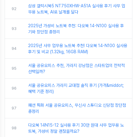
삼성 갤럭시북5 NT750XHW-A51A 실사용 후기 사무 업
92
무용 노트북, AI로 날개를 달다
2025년 가성비 노트북 추천: 다오북 14-N100 실사용 후
93
기와 장단점 총정리
2025년 사무 업무용 노트북 추천! 다오북 14-N100 실사용
94
후기 및 비교 (1.32kg, 16GB RAM)
서울 공유오피스 추천, 가라지 강남점은 스타트업의 전략적
95
선택일까?
서울 공유오피스 가라지 교대점 솔직 후기 (가격&middot;
96
혜택 기준 정리)
패션 특화 서울 공유오피스, 무신사 스튜디오 신당점 장단점
97
총정리
다오북 14N15-12 실사용 후기 30만 원대 사무 업무용 노
98
트북, 가성비 정말 괜찮을까요?