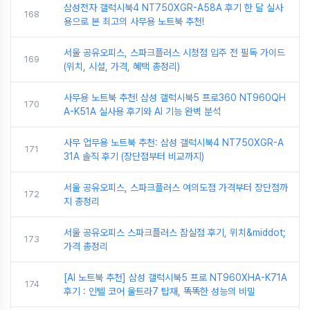
삼성전자 갤럭시북4 NT750XGR-A58A 후기 한 달 실사
168
용으로 본 최고의 사무용 노트북 추천!
서울 공유오피스, 스파크플러스 시청점 입주 전 필독 가이드
169
(위치, 시설, 가격, 혜택 총정리)
사무용 노트북 추천! 삼성 갤럭시북5 프로360 NT960QH
170
A-K51A 실사용 후기와 AI 기능 완벽 분석
사무 업무용 노트북 추천: 삼성 갤럭시북4 NT750XGR-A
171
31A 솔직 후기 (장단점부터 비교까지)
서울 공유오피스, 스파크플러스 여의도점 가격부터 장단점까
172
지 총정리
서울 공유오피스 스파크플러스 잠실점 후기, 위치&middot;
173
가격 총정리
[AI 노트북 추천] 삼성 갤럭시북5 프로 NT960XHA-K71A
174
후기 : 인텔 코어 울트라7 탑재, 똑똑한 성능의 비밀