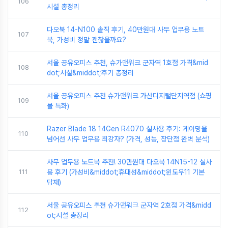
106
시설 총정리
다오북 14-N100 솔직 후기, 40만원대 사무 업무용 노트
107
북, 가성비 정말 괜찮을까요?
서울 공유오피스 추천, 슈가맨워크 군자역 1호점 가격&mid
108
dot;시설&middot;후기 총정리
서울 공유오피스 추천 슈가맨워크 가산디지털단지역점 (쇼핑
109
몰 특화)
Razer Blade 18 14Gen R4070 실사용 후기: 게이밍을
110
넘어선 사무 업무용 최강자? (가격, 성능, 장단점 완벽 분석)
사무 업무용 노트북 추천! 30만원대 다오북 14N15-12 실사
111
용 후기 (가성비&middot;휴대성&middot;윈도우11 기본
탑재)
서울 공유오피스 추천 슈가맨워크 군자역 2호점 가격&midd
112
ot;시설 총정리