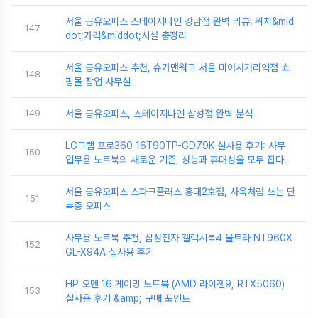
서울 공유오피스 스테이지나인 강남점 완벽 리뷰! 위치&mid
147
dot;가격&middot;시설 총정리
서울 공유오피스 추천, 슈가맨워크 서울 미아사거리역점 쇼
148
핑몰 창업 사무실
149
서울 공유오피스, 스테이지나인 삼성점 완벽 분석
LG그램 프로360 16T90TP-GD79K 실사용 후기: 사무
150
업무용 노트북의 새로운 기준, 성능과 휴대성을 모두 잡다!
서울 공유오피스 스파크플러스 홍대2호점, 사옥처럼 쓰는 단
151
독층 오피스
사무용 노트북 추천, 삼성전자 갤럭시북4 울트라 NT960X
152
GL-X94A 실사용 후기
HP 오멘 16 게이밍 노트북 (AMD 라이젠9, RTX5060)
153
실사용 후기 &amp; 구매 포인트