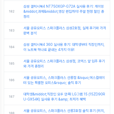
삼성 갤럭시북4 NT750XGP-G72A 실사용 후기: 게이밍
182
&middot;과제&middot;영상 편집까지! 주말 한정 할인 총
정리
서울 공유오피스 스파크플러스 삼성2호점, 실제 후기와 가격
183
완벽 분석
삼성 갤럭시북4 360 실사용 후기: 대학생부터 직장인까지,
184
이 노트북 하나로 끝내는 4가지 이유!
서울 공유오피스 스파크플러스 삼성점, 코엑스 앞 입주 후기
185
와 가격 총정리
서울 공유오피스, 스파크플러스 선릉점 &lsquo;에스컬레이
186
터 있는 특별한 오피스&rsquo; 솔직 후기
대학생&middot;직장인 모두 만족! LG그램 15 (15ZD90R
187
U-GX54K) 실사용 후기 &amp; 최저가 혜택
서울 공유오피스, 스파크플러스 선릉3호점 솔직 후기 (위치,
188