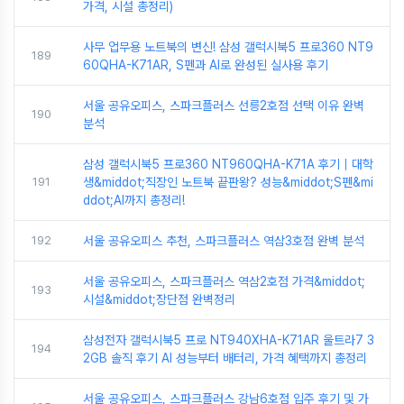
가격, 시설 총정리)
사무 업무용 노트북의 변신! 삼성 갤럭시북5 프로360 NT9
189
60QHA-K71AR, S펜과 AI로 완성된 실사용 후기
서울 공유오피스, 스파크플러스 선릉2호점 선택 이유 완벽
190
분석
삼성 갤럭시북5 프로360 NT960QHA-K71A 후기｜대학
191
생&middot;직장인 노트북 끝판왕? 성능&middot;S펜&mi
ddot;AI까지 총정리!
192
서울 공유오피스 추천, 스파크플러스 역삼3호점 완벽 분석
서울 공유오피스, 스파크플러스 역삼2호점 가격&middot;
193
시설&middot;장단점 완벽정리
삼성전자 갤럭시북5 프로 NT940XHA-K71AR 울트라7 3
194
2GB 솔직 후기 AI 성능부터 배터리, 가격 혜택까지 총정리
서울 공유오피스, 스파크플러스 강남6호점 입주 후기 및 가