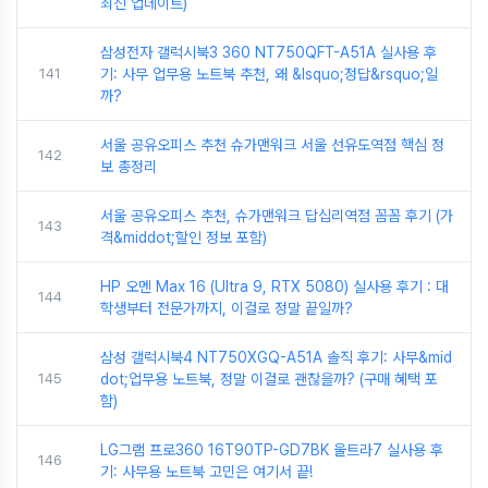
최신 업데이트)
삼성전자 갤럭시북3 360 NT750QFT-A51A 실사용 후
141
기: 사무 업무용 노트북 추천, 왜 &lsquo;정답&rsquo;일
까?
서울 공유오피스 추천 슈가맨워크 서울 선유도역점 핵심 정
142
보 총정리
서울 공유오피스 추천, 슈가맨워크 답십리역점 꼼꼼 후기 (가
143
격&middot;할인 정보 포함)
HP 오멘 Max 16 (Ultra 9, RTX 5080) 실사용 후기 : 대
144
학생부터 전문가까지, 이걸로 정말 끝일까?
삼성 갤럭시북4 NT750XGQ-A51A 솔직 후기: 사무&mid
145
dot;업무용 노트북, 정말 이걸로 괜찮을까? (구매 혜택 포
함)
LG그램 프로360 16T90TP-GD7BK 울트라7 실사용 후
146
기: 사무용 노트북 고민은 여기서 끝!