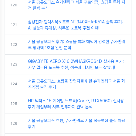
서울 공유오피스 슈가맨워크 서울 구로역점, 쇼핑몰 특화 지
120
점 완벽 분석
삼성전자 갤럭시북5 프로 NT940XHA-K51A 솔직 후기:
121
AI 성능과 휴대성, 사무용 노트북 추천 이유!
서울 공유오피스 후기: 쇼핑몰 특화 혜택이 강력한 슈가맨워
122
크 방배역 1호점 완전 분석
GIGABYTE AERO X16 2WHA3KRC64D 실사용 후기:
123
사무 업무용 노트북 추천, 성능과 디자인 모두 잡았다!
서울 공유오피스, 쇼핑몰 창업자를 위한 슈가맨워크 서울 화
124
곡역점 솔직 후기
HP 빅터스 15 게이밍 노트북(Core7, RTX5060) 실사용
125
후기 게임부터 사무 업무까지 완벽 분석
서울 공유오피스 추천, 슈가맨워크 서울 목동역점 솔직 이용
126
후기