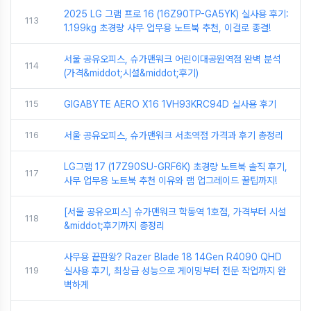
2025 LG 그램 프로 16 (16Z90TP-GA5YK) 실사용 후기:
113
1.199kg 초경량 사무 업무용 노트북 추천, 이걸로 종결!
서울 공유오피스, 슈가맨워크 어린이대공원역점 완벽 분석
114
(가격&middot;시설&middot;후기)
115
GIGABYTE AERO X16 1VH93KRC94D 실사용 후기
116
서울 공유오피스, 슈가맨워크 서초역점 가격과 후기 총정리
LG그램 17 (17Z90SU-GRF6K) 초경량 노트북 솔직 후기,
117
사무 업무용 노트북 추천 이유와 램 업그레이드 꿀팁까지!
[서울 공유오피스] 슈가맨워크 학동역 1호점, 가격부터 시설
118
&middot;후기까지 총정리
사무용 끝판왕? Razer Blade 18 14Gen R4090 QHD
119
실사용 후기, 최상급 성능으로 게이밍부터 전문 작업까지 완
벽하게