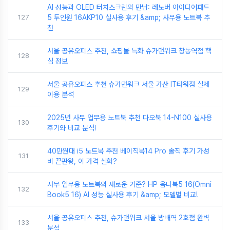
AI 성능과 OLED 터치스크린의 만남: 레노버 아이디어패드
127
5 투인원 16AKP10 실사용 후기 &amp; 사무용 노트북 추
천
서울 공유오피스 추천, 쇼핑몰 특화 슈가맨워크 창동역점 핵
128
심 정보
서울 공유오피스 추천 슈가맨워크 서울 가산 IT타워점 실제
129
이용 분석
2025년 사무 업무용 노트북 추천 다오북 14-N100 실사용
130
후기와 비교 분석!
40만원대 i5 노트북 추천 베이직북14 Pro 솔직 후기 가성
131
비 끝판왕, 이 가격 실화?
사무 업무용 노트북의 새로운 기준? HP 옴니북5 16(Omni
132
Book5 16) AI 성능 실사용 후기 &amp; 모델별 비교!
서울 공유오피스 추천, 슈가맨워크 서울 방배역 2호점 완벽
133
분석