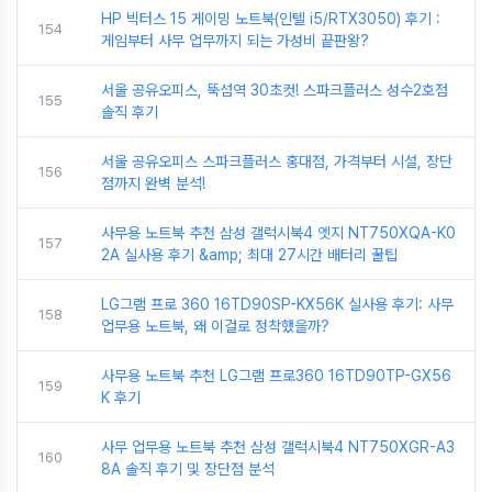
HP 빅터스 15 게이밍 노트북(인텔 i5/RTX3050) 후기 :
154
게임부터 사무 업무까지 되는 가성비 끝판왕?
서울 공유오피스, 뚝섬역 30초컷! 스파크플러스 성수2호점
155
솔직 후기
서울 공유오피스 스파크플러스 홍대점, 가격부터 시설, 장단
156
점까지 완벽 분석!
사무용 노트북 추천 삼성 갤럭시북4 엣지 NT750XQA-K0
157
2A 실사용 후기 &amp; 최대 27시간 배터리 꿀팁
LG그램 프로 360 16TD90SP-KX56K 실사용 후기: 사무
158
업무용 노트북, 왜 이걸로 정착했을까?
사무용 노트북 추천 LG그램 프로360 16TD90TP-GX56
159
K 후기
사무 업무용 노트북 추천 삼성 갤럭시북4 NT750XGR-A3
160
8A 솔직 후기 및 장단점 분석