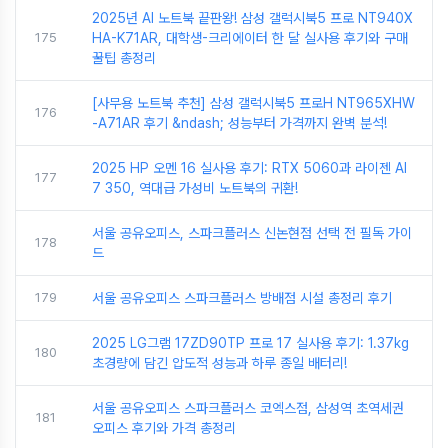
2025년 AI 노트북 끝판왕! 삼성 갤럭시북5 프로 NT940X
175
HA-K71AR, 대학생-크리에이터 한 달 실사용 후기와 구매
꿀팁 총정리
[사무용 노트북 추천] 삼성 갤럭시북5 프로H NT965XHW
176
-A71AR 후기 &ndash; 성능부터 가격까지 완벽 분석!
2025 HP 오멘 16 실사용 후기: RTX 5060과 라이젠 AI
177
7 350, 역대급 가성비 노트북의 귀환!
서울 공유오피스, 스파크플러스 신논현점 선택 전 필독 가이
178
드
179
서울 공유오피스 스파크플러스 방배점 시설 총정리 후기
2025 LG그램 17ZD90TP 프로 17 실사용 후기: 1.37kg
180
초경량에 담긴 압도적 성능과 하루 종일 배터리!
서울 공유오피스 스파크플러스 코엑스점, 삼성역 초역세권
181
오피스 후기와 가격 총정리