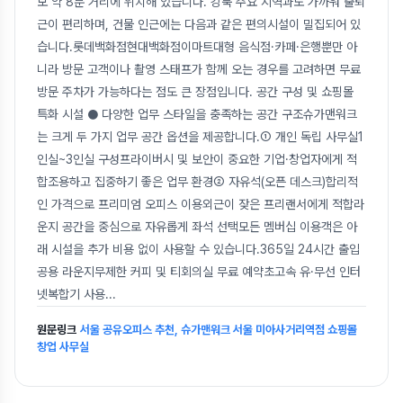
보 약 8분 거리에 위치해 있습니다. 강북 주요 지역과도 가까워 출퇴
근이 편리하며, 건물 인근에는 다음과 같은 편의시설이 밀집되어 있
습니다.롯데백화점현대백화점이마트대형 음식점·카페·은행뿐만 아
니라 방문 고객이나 촬영 스태프가 함께 오는 경우를 고려하면 무료
방문 주차가 가능하다는 점도 큰 장점입니다. 공간 구성 및 쇼핑몰
특화 시설 ● 다양한 업무 스타일을 충족하는 공간 구조슈가맨워크
는 크게 두 가지 업무 공간 옵션을 제공합니다.① 개인 독립 사무실1
인실~3인실 구성프라이버시 및 보안이 중요한 기업·창업자에게 적
합조용하고 집중하기 좋은 업무 환경② 자유석(오픈 데스크)합리적
인 가격으로 프리미엄 오피스 이용외근이 잦은 프리랜서에게 적합라
운지 공간을 중심으로 자유롭게 좌석 선택모든 멤버십 이용객은 아
래 시설을 추가 비용 없이 사용할 수 있습니다.365일 24시간 출입
공용 라운지무제한 커피 및 티회의실 무료 예약초고속 유·무선 인터
넷복합기 사용
...
원문링크
서울 공유오피스 추천, 슈가맨워크 서울 미아사거리역점 쇼핑몰
창업 사무실