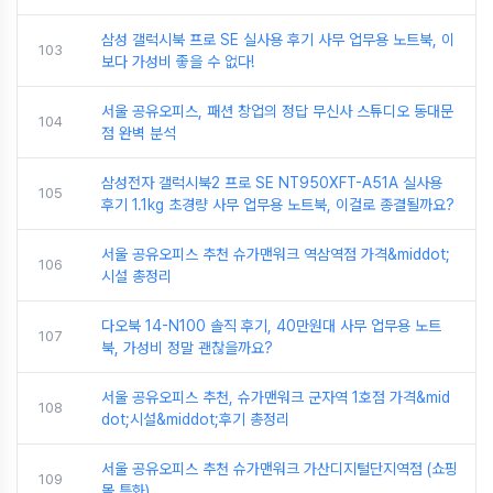
삼성 갤럭시북 프로 SE 실사용 후기 사무 업무용 노트북, 이
103
보다 가성비 좋을 수 없다!
서울 공유오피스, 패션 창업의 정답 무신사 스튜디오 동대문
104
점 완벽 분석
삼성전자 갤럭시북2 프로 SE NT950XFT-A51A 실사용
105
후기 1.1kg 초경량 사무 업무용 노트북, 이걸로 종결될까요?
서울 공유오피스 추천 슈가맨워크 역삼역점 가격&middot;
106
시설 총정리
다오북 14-N100 솔직 후기, 40만원대 사무 업무용 노트
107
북, 가성비 정말 괜찮을까요?
서울 공유오피스 추천, 슈가맨워크 군자역 1호점 가격&mid
108
dot;시설&middot;후기 총정리
서울 공유오피스 추천 슈가맨워크 가산디지털단지역점 (쇼핑
109
몰 특화)