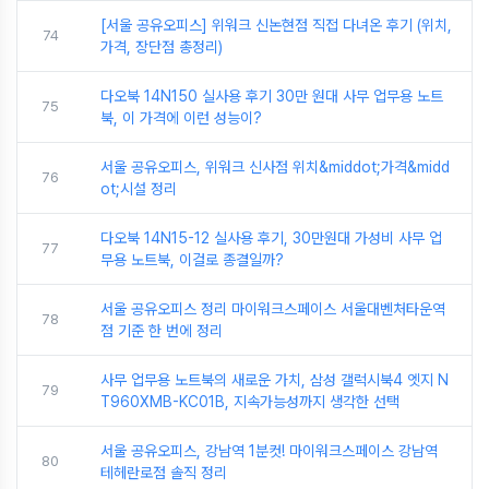
[서울 공유오피스] 위워크 신논현점 직접 다녀온 후기 (위치,
74
가격, 장단점 총정리)
다오북 14N150 실사용 후기 30만 원대 사무 업무용 노트
75
북, 이 가격에 이런 성능이?
서울 공유오피스, 위워크 신사점 위치&middot;가격&midd
76
ot;시설 정리
다오북 14N15-12 실사용 후기, 30만원대 가성비 사무 업
77
무용 노트북, 이걸로 종결일까?
서울 공유오피스 정리 마이워크스페이스 서울대벤처타운역
78
점 기준 한 번에 정리
사무 업무용 노트북의 새로운 가치, 삼성 갤럭시북4 엣지 N
79
T960XMB-KC01B, 지속가능성까지 생각한 선택
서울 공유오피스, 강남역 1분컷! 마이워크스페이스 강남역
80
테헤란로점 솔직 정리