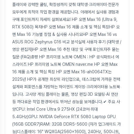
플레이와 강력한 쿨링, 확장성까지 갖춰 대학생·크리에이터·전문가
모두에게 최적의 작업 환경을 제공합니다. 아래에서 실사용 경험과
구매 포인트까지 자세히 살펴보세요! HP 오멘 Max 16 (Ultra 9,
RTX 5080) 목차HP 오멘 Max 16 제품 소개 및 핵심 특징HP 오
멘 Max 16 기능별 장점 & 실사용 시나리오HP 오멘 Max 16 vs
ASUS ROG Zephyrus G16 비교 분석실제 사용자 후기 (대학생 /
영상 편집자)HP 오멘 Max 16 추천 대상 및 구매 포인트자주 묻는
질문 (FAQ)총평 HP 프리미엄 노트북 OMEN : HP 공식파트너 에
스라이즈 HP 프리미엄 노트북 OMEN naver.me HP 오멘 Max
16 제품 소개 및 핵심 특징 HP 오멘 Max 16-ah0064TX는
2025년 HP가 공개한 최상위 라인업으로, 데스크탑에 가까운 전력
설계와 퍼포먼스를 자랑하는 하이엔드 게이밍·크리에이터용 노트북
입니다. 고사양 게임 플레이는 물론, 영상 편집·3D 모델링·AI 연산
등 까다로운 작업 환경에서도 뛰어난 성능을 보여줍니다.✔ 주요 사
양CPU: Intel Core Ultra 9 275HX (24코어·최대
5.4GHz)GPU: NVIDIA GeForce RTX 5080 Laptop GPU
(16GB GDDR7)RAM: 32GB DDR5-5600 (자가 업그레이드 가
능)디스플레이: 16" WQXGA(2560×1600), 240Hz, 500니트,