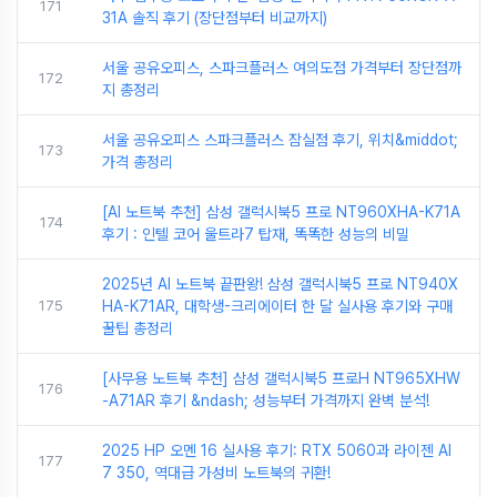
171
31A 솔직 후기 (장단점부터 비교까지)
서울 공유오피스, 스파크플러스 여의도점 가격부터 장단점까
172
지 총정리
서울 공유오피스 스파크플러스 잠실점 후기, 위치&middot;
173
가격 총정리
[AI 노트북 추천] 삼성 갤럭시북5 프로 NT960XHA-K71A
174
후기 : 인텔 코어 울트라7 탑재, 똑똑한 성능의 비밀
2025년 AI 노트북 끝판왕! 삼성 갤럭시북5 프로 NT940X
175
HA-K71AR, 대학생-크리에이터 한 달 실사용 후기와 구매
꿀팁 총정리
[사무용 노트북 추천] 삼성 갤럭시북5 프로H NT965XHW
176
-A71AR 후기 &ndash; 성능부터 가격까지 완벽 분석!
2025 HP 오멘 16 실사용 후기: RTX 5060과 라이젠 AI
177
7 350, 역대급 가성비 노트북의 귀환!