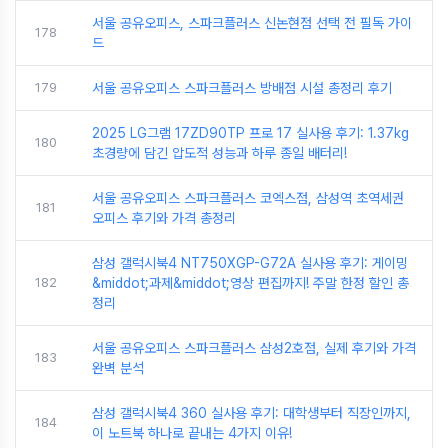
서울 공유오피스, 스파크플러스 신논현점 선택 전 필독 가이
178
드
179
서울 공유오피스 스파크플러스 방배점 시설 총정리 후기
2025 LG그램 17ZD90TP 프로 17 실사용 후기: 1.37kg
180
초경량에 담긴 압도적 성능과 하루 종일 배터리!
서울 공유오피스 스파크플러스 코엑스점, 삼성역 초역세권
181
오피스 후기와 가격 총정리
삼성 갤럭시북4 NT750XGP-G72A 실사용 후기: 게이밍
182
&middot;과제&middot;영상 편집까지! 주말 한정 할인 총
정리
서울 공유오피스 스파크플러스 삼성2호점, 실제 후기와 가격
183
완벽 분석
삼성 갤럭시북4 360 실사용 후기: 대학생부터 직장인까지,
184
이 노트북 하나로 끝내는 4가지 이유!