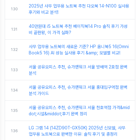
2025년 사무 업무용 노트북 추천 다오북 14-N100 실사용
130
후기와 비교 분석!
40만원대 i5 노트북 추천 베이직북14 Pro 솔직 후기 가성
131
비 끝판왕, 이 가격 실화?
사무 업무용 노트북의 새로운 기준? HP 옴니북5 16(Omni
132
Book5 16) AI 성능 실사용 후기 &amp; 모델별 비교!
서울 공유오피스 추천, 슈가맨워크 서울 방배역 2호점 완벽
133
분석
서울 공유오피스 추천, 슈가맨워크 서울 홍대입구역점 완벽
134
분석 가이드
서울 공유오피스 추천, 슈가맨워크 서울 천호역점 가격&mid
135
dot;시설&middot;후기 완벽 정리
LG 그램 14 (14ZD90T-GX50K) 2025년 신모델, 사무
136
업무용 노트북으로 완벽한 이유: 솔직 후기 및 총정리