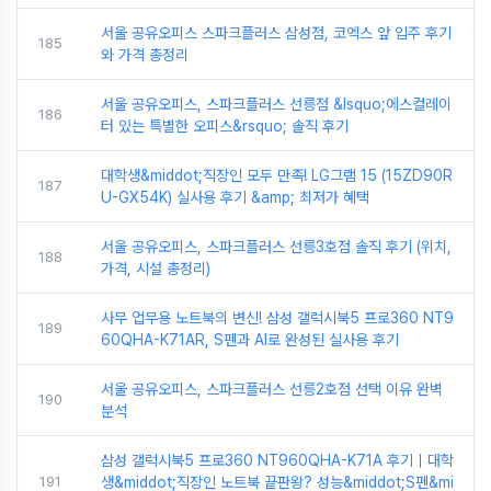
서울 공유오피스 스파크플러스 삼성점, 코엑스 앞 입주 후기
185
와 가격 총정리
서울 공유오피스, 스파크플러스 선릉점 &lsquo;에스컬레이
186
터 있는 특별한 오피스&rsquo; 솔직 후기
대학생&middot;직장인 모두 만족! LG그램 15 (15ZD90R
187
U-GX54K) 실사용 후기 &amp; 최저가 혜택
서울 공유오피스, 스파크플러스 선릉3호점 솔직 후기 (위치,
188
가격, 시설 총정리)
사무 업무용 노트북의 변신! 삼성 갤럭시북5 프로360 NT9
189
60QHA-K71AR, S펜과 AI로 완성된 실사용 후기
서울 공유오피스, 스파크플러스 선릉2호점 선택 이유 완벽
190
분석
삼성 갤럭시북5 프로360 NT960QHA-K71A 후기｜대학
191
생&middot;직장인 노트북 끝판왕? 성능&middot;S펜&mi