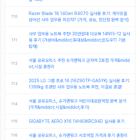
Razer Blade 18 14Gen R4070 실사용 후기: 게이밍을
110
넘어선 사무 업무용 최강자? (가격, 성능, 장단점 완벽 분석)
사무 업무용 노트북 추천! 30만원대 다오북 14N15-12 실사
111
용 후기 (가성비&middot;휴대성&middot;윈도우11 기본
탑재)
서울 공유오피스 추천 슈가맨워크 군자역 2호점 가격&midd
112
ot;시설 총정리
2025 LG 그램 프로 16 (16Z90TP-GA5YK) 실사용 후기:
113
1.199kg 초경량 사무 업무용 노트북 추천, 이걸로 종결!
서울 공유오피스, 슈가맨워크 어린이대공원역점 완벽 분석
114
(가격&middot;시설&middot;후기)
115
GIGABYTE AERO X16 1VH93KRC94D 실사용 후기
116
서울 공유오피스, 슈가맨워크 서초역점 가격과 후기 총정리