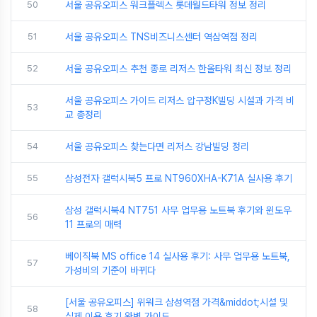
50
서울 공유오피스 워크플렉스 롯데월드타워 정보 정리
51
서울 공유오피스 TNS비즈니스센터 역삼역점 정리
52
서울 공유오피스 추천 종로 리저스 한올타워 최신 정보 정리
서울 공유오피스 가이드 리저스 압구정K빌딩 시설과 가격 비
53
교 총정리
54
서울 공유오피스 찾는다면 리저스 강남빌딩 정리
55
삼성전자 갤럭시북5 프로 NT960XHA-K71A 실사용 후기
삼성 갤럭시북4 NT751 사무 업무용 노트북 후기와 윈도우
56
11 프로의 매력
베이직북 MS office 14 실사용 후기: 사무 업무용 노트북,
57
가성비의 기준이 바뀌다
[서울 공유오피스] 위워크 삼성역점 가격&middot;시설 및
58
실제 이용 후기 완벽 가이드