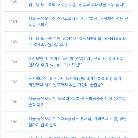
150
업무용 노트북의 새로운 기준, 성능과 휴대성을 모두 잡다!
서울 공유오피스 스파크플러스 홍대2호점, 사옥처럼 쓰는 단
151
독층 오피스
사무용 노트북 추천, 삼성전자 갤럭시북4 울트라 NT960X
152
GL-X94A 실사용 후기
HP 오멘 16 게이밍 노트북 (AMD 라이젠9, RTX5060)
153
실사용 후기 &amp; 구매 포인트
HP 빅터스 15 게이밍 노트북(인텔 i5/RTX3050) 후기 :
154
게임부터 사무 업무까지 되는 가성비 끝판왕?
서울 공유오피스, 뚝섬역 30초컷! 스파크플러스 성수2호점
155
솔직 후기
서울 공유오피스 스파크플러스 홍대점, 가격부터 시설, 장단
156
점까지 완벽 분석!