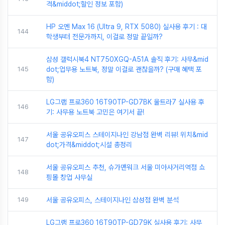
격&middot;할인 정보 포함)
HP 오멘 Max 16 (Ultra 9, RTX 5080) 실사용 후기 : 대
144
학생부터 전문가까지, 이걸로 정말 끝일까?
삼성 갤럭시북4 NT750XGQ-A51A 솔직 후기: 사무&mid
145
dot;업무용 노트북, 정말 이걸로 괜찮을까? (구매 혜택 포
함)
LG그램 프로360 16T90TP-GD7BK 울트라7 실사용 후
146
기: 사무용 노트북 고민은 여기서 끝!
서울 공유오피스 스테이지나인 강남점 완벽 리뷰! 위치&mid
147
dot;가격&middot;시설 총정리
서울 공유오피스 추천, 슈가맨워크 서울 미아사거리역점 쇼
148
핑몰 창업 사무실
149
서울 공유오피스, 스테이지나인 삼성점 완벽 분석
LG그램 프로360 16T90TP-GD79K 실사용 후기: 사무