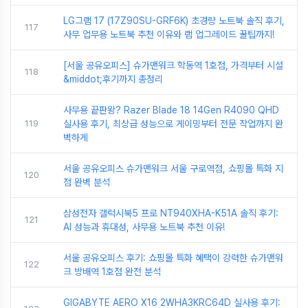
LG그램 17 (17Z90SU-GRF6K) 초경량 노트북 솔직 후기,
117
사무 업무용 노트북 추천 이유와 램 업그레이드 꿀팁까지!
[서울 공유오피스] 슈가맨워크 학동역 1호점, 가격부터 시설
118
&middot;후기까지 총정리
사무용 끝판왕? Razer Blade 18 14Gen R4090 QHD
119
실사용 후기, 최상급 성능으로 게이밍부터 전문 작업까지 완
벽하게
서울 공유오피스 슈가맨워크 서울 구로역점, 쇼핑몰 특화 지
120
점 완벽 분석
삼성전자 갤럭시북5 프로 NT940XHA-K51A 솔직 후기:
121
AI 성능과 휴대성, 사무용 노트북 추천 이유!
서울 공유오피스 후기: 쇼핑몰 특화 혜택이 강력한 슈가맨워
122
크 방배역 1호점 완전 분석
GIGABYTE AERO X16 2WHA3KRC64D 실사용 후기: