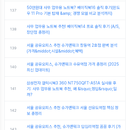
50만원대 사무 업무용 노트북? 베이직북16 솔직 후기(윈도
137
우 11 Pro 기본 탑재 &amp; 경쟁 모델 비교 분석까지)
사무 업무용 노트북 추천! 베이직북14 프로 솔직 후기 (A/S,
138
장단점 총정리)
서울 공유오피스 추천 슈가맨워크 창동역 2호점 완벽 분석
139
(가격&middot;시설&middot;혜택)
서울 공유오피스, 슈가맨워크 수유역점 가격 총정리 (2025
140
최신 업데이트)
삼성전자 갤럭시북3 360 NT750QFT-A51A 실사용 후
141
기: 사무 업무용 노트북 추천, 왜 &lsquo;정답&rsquo;일
까?
서울 공유오피스 추천 슈가맨워크 서울 선유도역점 핵심 정
142
보 총정리
서울 공유오피스 추천, 슈가맨워크 답십리역점 꼼꼼 후기 (가
143