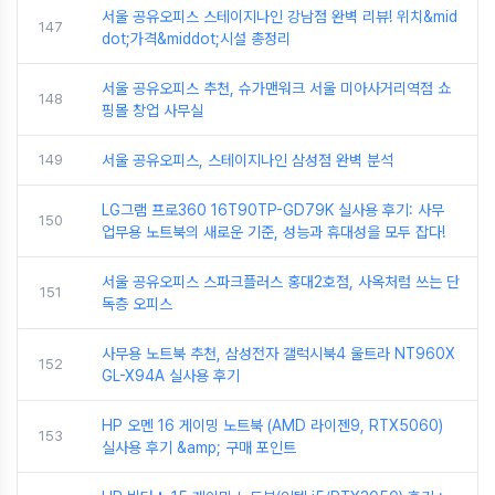
서울 공유오피스 스테이지나인 강남점 완벽 리뷰! 위치&mid
147
dot;가격&middot;시설 총정리
서울 공유오피스 추천, 슈가맨워크 서울 미아사거리역점 쇼
148
핑몰 창업 사무실
149
서울 공유오피스, 스테이지나인 삼성점 완벽 분석
LG그램 프로360 16T90TP-GD79K 실사용 후기: 사무
150
업무용 노트북의 새로운 기준, 성능과 휴대성을 모두 잡다!
서울 공유오피스 스파크플러스 홍대2호점, 사옥처럼 쓰는 단
151
독층 오피스
사무용 노트북 추천, 삼성전자 갤럭시북4 울트라 NT960X
152
GL-X94A 실사용 후기
HP 오멘 16 게이밍 노트북 (AMD 라이젠9, RTX5060)
153
실사용 후기 &amp; 구매 포인트