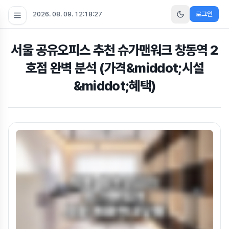
2026. 08. 09. 12:18:28
로그인
서울 공유오피스 추천 슈가맨워크 창동역 2
호점 완벽 분석 (가격&middot;시설
&middot;혜택)