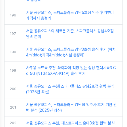
서울 공유오피스, 스파크플러스 강남5호점 입주 후기부터
196
가격까지 총정리
서울 공유오피스의 새로운 기준, 스파크플러스 강남4호점
197
완벽 분석
서울 공유오피스, 스파크플러스 강남3호점 솔직 후기 (위치
198
&middot;가격&middot;시설 총정리)
사무용 노트북 추천! 와이파이 걱정 없는 삼성 갤럭시북3 G
199
o 5G (NT345XPA-K14A) 솔직 후기
서울 공유오피스 추천! 스파크플러스 강남2호점 완벽 분석
200
(2025년 최신)
서울 공유오피스, 스파크플러스 강남점 입주사 후기 기반 완
201
벽 분석 (2025년 최신)
202
서울 공유오피스 추천, 패스트파이브 홍대3호점 완벽 분석!