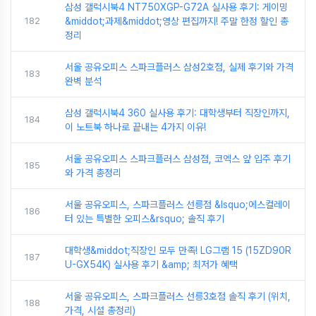
삼성 갤럭시북4 NT750XGP-G72A 실사용 후기: 게이밍
182
&middot;과제&middot;영상 편집까지! 주말 한정 할인 총
정리
서울 공유오피스 스파크플러스 삼성2호점, 실제 후기와 가격
183
완벽 분석
삼성 갤럭시북4 360 실사용 후기: 대학생부터 직장인까지,
184
이 노트북 하나로 끝내는 4가지 이유!
서울 공유오피스 스파크플러스 삼성점, 코엑스 앞 입주 후기
185
와 가격 총정리
서울 공유오피스, 스파크플러스 선릉점 &lsquo;에스컬레이
186
터 있는 특별한 오피스&rsquo; 솔직 후기
대학생&middot;직장인 모두 만족! LG그램 15 (15ZD90R
187
U-GX54K) 실사용 후기 &amp; 최저가 혜택
서울 공유오피스, 스파크플러스 선릉3호점 솔직 후기 (위치,
188
가격, 시설 총정리)