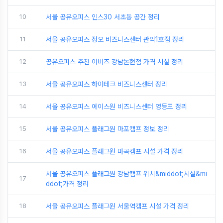
10
서울 공유오피스 인스30 서초동 공간 정리
11
서울 공유오피스 정오 비즈니스센터 관악1호점 정리
12
공유오피스 추천 이비즈 강남논현점 가격 시설 정리
13
서울 공유오피스 하이테크 비즈니스센터 정리
14
서울 공유오피스 에이스원 비즈니스센터 영등포 정리
15
서울 공유오피스 플래그원 마포캠프 정보 정리
16
서울 공유오피스 플래그원 마곡캠프 시설 가격 정리
서울 공유오피스 플래그원 강남캠프 위치&middot;시설&mi
17
ddot;가격 정리
18
서울 공유오피스 플래그원 서울역캠프 시설 가격 정리