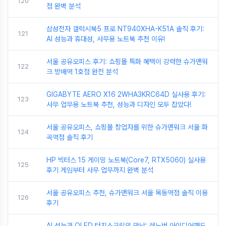
120
점 완벽 분석
삼성전자 갤럭시북5 프로 NT940XHA-K51A 솔직 후기:
121
AI 성능과 휴대성, 사무용 노트북 추천 이유!
서울 공유오피스 후기: 쇼핑몰 특화 혜택이 강력한 슈가맨워
122
크 방배역 1호점 완전 분석
GIGABYTE AERO X16 2WHA3KRC64D 실사용 후기:
123
사무 업무용 노트북 추천, 성능과 디자인 모두 잡았다!
서울 공유오피스, 쇼핑몰 창업자를 위한 슈가맨워크 서울 화
124
곡역점 솔직 후기
HP 빅터스 15 게이밍 노트북(Core7, RTX5060) 실사용
125
후기 게임부터 사무 업무까지 완벽 분석
서울 공유오피스 추천, 슈가맨워크 서울 목동역점 솔직 이용
126
후기
AI 성능과 OLED 터치스크린의 만남: 레노버 아이디어패드