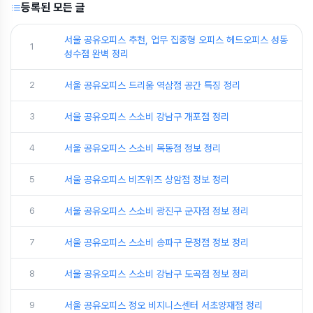
등록된 모든 글
서울 공유오피스 추천, 업무 집중형 오피스 헤드오피스 성동
1
성수점 완벽 정리
2
서울 공유오피스 드리움 역삼점 공간 특징 정리
3
서울 공유오피스 스소비 강남구 개포점 정리
4
서울 공유오피스 스소비 목동점 정보 정리
5
서울 공유오피스 비즈위즈 상암점 정보 정리
6
서울 공유오피스 스소비 광진구 군자점 정보 정리
7
서울 공유오피스 스소비 송파구 문정점 정보 정리
8
서울 공유오피스 스소비 강남구 도곡점 정보 정리
9
서울 공유오피스 정오 비지니스센터 서초양재점 정리