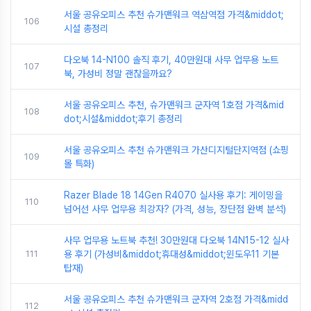
서울 공유오피스 추천 슈가맨워크 역삼역점 가격&middot;
106
시설 총정리
다오북 14-N100 솔직 후기, 40만원대 사무 업무용 노트
107
북, 가성비 정말 괜찮을까요?
서울 공유오피스 추천, 슈가맨워크 군자역 1호점 가격&mid
108
dot;시설&middot;후기 총정리
서울 공유오피스 추천 슈가맨워크 가산디지털단지역점 (쇼핑
109
몰 특화)
Razer Blade 18 14Gen R4070 실사용 후기: 게이밍을
110
넘어선 사무 업무용 최강자? (가격, 성능, 장단점 완벽 분석)
사무 업무용 노트북 추천! 30만원대 다오북 14N15-12 실사
111
용 후기 (가성비&middot;휴대성&middot;윈도우11 기본
탑재)
서울 공유오피스 추천 슈가맨워크 군자역 2호점 가격&midd
112