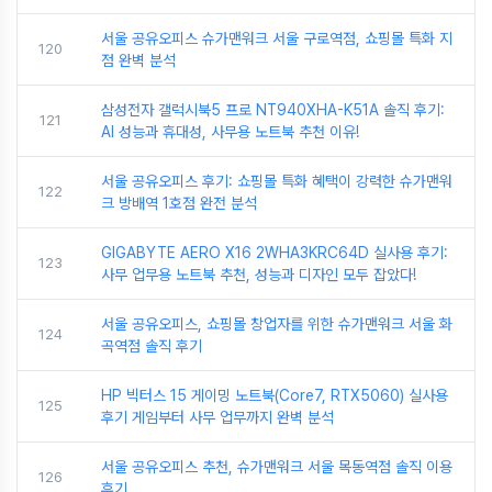
서울 공유오피스 슈가맨워크 서울 구로역점, 쇼핑몰 특화 지
120
점 완벽 분석
삼성전자 갤럭시북5 프로 NT940XHA-K51A 솔직 후기:
121
AI 성능과 휴대성, 사무용 노트북 추천 이유!
서울 공유오피스 후기: 쇼핑몰 특화 혜택이 강력한 슈가맨워
122
크 방배역 1호점 완전 분석
GIGABYTE AERO X16 2WHA3KRC64D 실사용 후기:
123
사무 업무용 노트북 추천, 성능과 디자인 모두 잡았다!
서울 공유오피스, 쇼핑몰 창업자를 위한 슈가맨워크 서울 화
124
곡역점 솔직 후기
HP 빅터스 15 게이밍 노트북(Core7, RTX5060) 실사용
125
후기 게임부터 사무 업무까지 완벽 분석
서울 공유오피스 추천, 슈가맨워크 서울 목동역점 솔직 이용
126
후기