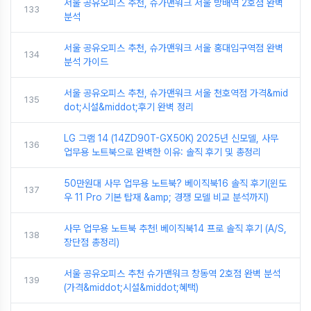
서울 공유오피스 추천, 슈가맨워크 서울 방배역 2호점 완벽
133
분석
서울 공유오피스 추천, 슈가맨워크 서울 홍대입구역점 완벽
134
분석 가이드
서울 공유오피스 추천, 슈가맨워크 서울 천호역점 가격&mid
135
dot;시설&middot;후기 완벽 정리
LG 그램 14 (14ZD90T-GX50K) 2025년 신모델, 사무
136
업무용 노트북으로 완벽한 이유: 솔직 후기 및 총정리
50만원대 사무 업무용 노트북? 베이직북16 솔직 후기(윈도
137
우 11 Pro 기본 탑재 &amp; 경쟁 모델 비교 분석까지)
사무 업무용 노트북 추천! 베이직북14 프로 솔직 후기 (A/S,
138
장단점 총정리)
서울 공유오피스 추천 슈가맨워크 창동역 2호점 완벽 분석
139
(가격&middot;시설&middot;혜택)