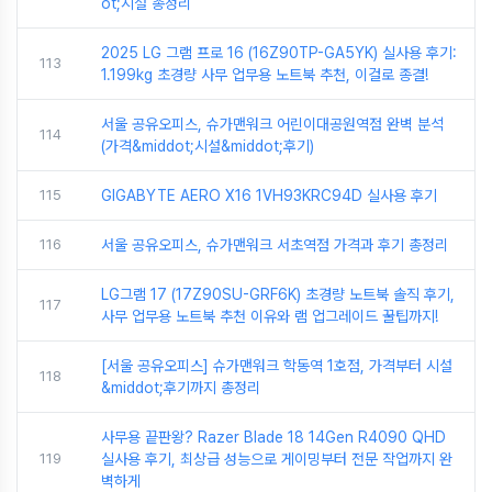
ot;시설 총정리
2025 LG 그램 프로 16 (16Z90TP-GA5YK) 실사용 후기:
113
1.199kg 초경량 사무 업무용 노트북 추천, 이걸로 종결!
서울 공유오피스, 슈가맨워크 어린이대공원역점 완벽 분석
114
(가격&middot;시설&middot;후기)
115
GIGABYTE AERO X16 1VH93KRC94D 실사용 후기
116
서울 공유오피스, 슈가맨워크 서초역점 가격과 후기 총정리
LG그램 17 (17Z90SU-GRF6K) 초경량 노트북 솔직 후기,
117
사무 업무용 노트북 추천 이유와 램 업그레이드 꿀팁까지!
[서울 공유오피스] 슈가맨워크 학동역 1호점, 가격부터 시설
118
&middot;후기까지 총정리
사무용 끝판왕? Razer Blade 18 14Gen R4090 QHD
119
실사용 후기, 최상급 성능으로 게이밍부터 전문 작업까지 완
벽하게