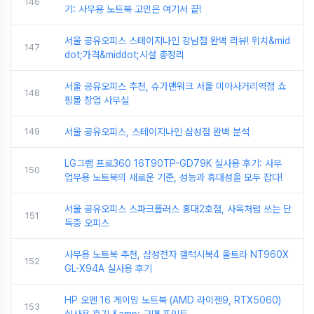
146
기: 사무용 노트북 고민은 여기서 끝!
서울 공유오피스 스테이지나인 강남점 완벽 리뷰! 위치&mid
147
dot;가격&middot;시설 총정리
서울 공유오피스 추천, 슈가맨워크 서울 미아사거리역점 쇼
148
핑몰 창업 사무실
149
서울 공유오피스, 스테이지나인 삼성점 완벽 분석
LG그램 프로360 16T90TP-GD79K 실사용 후기: 사무
150
업무용 노트북의 새로운 기준, 성능과 휴대성을 모두 잡다!
서울 공유오피스 스파크플러스 홍대2호점, 사옥처럼 쓰는 단
151
독층 오피스
사무용 노트북 추천, 삼성전자 갤럭시북4 울트라 NT960X
152
GL-X94A 실사용 후기
HP 오멘 16 게이밍 노트북 (AMD 라이젠9, RTX5060)
153