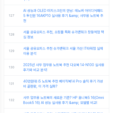
AI 성능과 OLED 터치스크린의 만남: 레노버 아이디어패드
127
5 투인원 16AKP10 실사용 후기 &amp; 사무용 노트북 추
천
서울 공유오피스 추천, 쇼핑몰 특화 슈가맨워크 창동역점 핵
128
심 정보
서울 공유오피스 추천 슈가맨워크 서울 가산 IT타워점 실제
129
이용 분석
2025년 사무 업무용 노트북 추천 다오북 14-N100 실사용
130
후기와 비교 분석!
40만원대 i5 노트북 추천 베이직북14 Pro 솔직 후기 가성
131
비 끝판왕, 이 가격 실화?
사무 업무용 노트북의 새로운 기준? HP 옴니북5 16(Omni
132
Book5 16) AI 성능 실사용 후기 &amp; 모델별 비교!