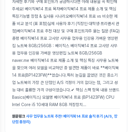
자세한 후기와 구매 포인트가 궁금하시다면 아래 내용을 꼭 확인해
주세요! 베이직북14 프로 목차베이직북14 프로 제품 소개 및 핵심
특징기능별 장점 & 실사용 시나리오베이직북14 프로 vs 비슷한 제
품 비교 분석 (표 포함)실제 사용자 후기 (직장인·대학생·프리랜서 관
점)베이직북14 프로 추천 대상 및 구매 포인트자주 묻는 질문 (FAQ)
총평 베이직북14 프로 고사양 사무용 업무용 인강용 가벼운 영상편
집 노트북 8GB/256GB : 베이직스 베이직북14 프로 고사양 사무
용 업무용 인강용 가벼운 영상편집 노트북 8GB/256GB
naver.me 베이직북14 프로 제품 소개 및 핵심 특징 사무용 노트북
을 찾으며 여러 모델을 비교하던 중 발견한 제품이 바로 **베이직북
14 프로(BP1423FW)**였습니다.특히 눈길을 끌었던 것은 중소기
업 노트북의 가장 큰 단점인 A/S 걱정이 거의 없다는 점, 그리고 성
능 대비 훌륭한 가격 구성이었습니다.✔ 핵심 스펙 항목 내용 브랜드
Basics(베이직스) 모델명 베이직북14 프로 (BP1423FW) CPU
Intel Core i5 10세대 RAM 8GB 저장장치
...
원문링크
사무 업무용 노트북 추천! 베이직북14 프로 솔직 후기 (A/S, 장
단점 총정리)