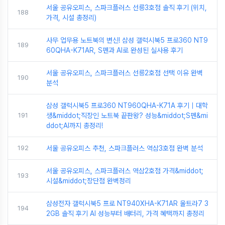
서울 공유오피스, 스파크플러스 선릉3호점 솔직 후기 (위치,
188
가격, 시설 총정리)
사무 업무용 노트북의 변신! 삼성 갤럭시북5 프로360 NT9
189
60QHA-K71AR, S펜과 AI로 완성된 실사용 후기
서울 공유오피스, 스파크플러스 선릉2호점 선택 이유 완벽
190
분석
삼성 갤럭시북5 프로360 NT960QHA-K71A 후기｜대학
191
생&middot;직장인 노트북 끝판왕? 성능&middot;S펜&mi
ddot;AI까지 총정리!
192
서울 공유오피스 추천, 스파크플러스 역삼3호점 완벽 분석
서울 공유오피스, 스파크플러스 역삼2호점 가격&middot;
193
시설&middot;장단점 완벽정리
삼성전자 갤럭시북5 프로 NT940XHA-K71AR 울트라7 3
194
2GB 솔직 후기 AI 성능부터 배터리, 가격 혜택까지 총정리