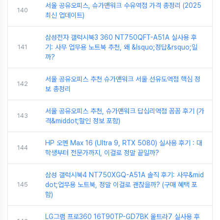
서울 공유오피스, 슈가맨워크 수유역점 가격 총정리 (2025
140
최신 업데이트)
삼성전자 갤럭시북3 360 NT750QFT-A51A 실사용 후
141
기: 사무 업무용 노트북 추천, 왜 &lsquo;정답&rsquo;일
까?
서울 공유오피스 추천 슈가맨워크 서울 선유도역점 핵심 정
142
보 총정리
서울 공유오피스 추천, 슈가맨워크 답십리역점 꼼꼼 후기 (가
143
격&middot;할인 정보 포함)
HP 오멘 Max 16 (Ultra 9, RTX 5080) 실사용 후기 : 대
144
학생부터 전문가까지, 이걸로 정말 끝일까?
삼성 갤럭시북4 NT750XGQ-A51A 솔직 후기: 사무&mid
145
dot;업무용 노트북, 정말 이걸로 괜찮을까? (구매 혜택 포
함)
LG그램 프로360 16T90TP-GD7BK 울트라7 실사용 후