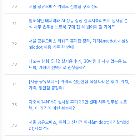
70
서울 공유오피스 위워크 선릉점 구조 정리
압도적인 배터리와 AI 성능 삼성 갤럭시북4 엣지 실사용 분
71
석 사무 업무용 노트북 구매 전 꼭 읽어야 할 가이드
서울 공유오피스 위워크 홍대점 정리, 가격&middot;시설&
72
middot;이용 기준 한 번에
다오북 14N15-12 실사용 후기, 30만원대 사무 업무용 노
73
트북, 가성비 선택지로 괜찮을까?
[서울 공유오피스] 위워크 신논현점 직접 다녀온 후기 (위치,
74
가격, 장단점 총정리)
다오북 14N150 실사용 후기 30만 원대 사무 업무용 노트
75
북, 이 가격에 이런 성능이?
서울 공유오피스, 위워크 신사점 위치&middot;가격&midd
76
ot;시설 정리