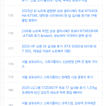
후기 : 인텔 코어 울트라7 탑재, 똑똑한 성능의 비밀
2025년 AI 노트북 끝판왕! 삼성 갤럭시북5 프로 NT940X
175
HA-K71AR, 대학생-크리에이터 한 달 실사용 후기와 구매
꿀팁 총정리
[사무용 노트북 추천] 삼성 갤럭시북5 프로H NT965XHW
176
-A71AR 후기 &ndash; 성능부터 가격까지 완벽 분석!
2025 HP 오멘 16 실사용 후기: RTX 5060과 라이젠 AI
177
7 350, 역대급 가성비 노트북의 귀환!
서울 공유오피스, 스파크플러스 신논현점 선택 전 필독 가이
178
드
179
서울 공유오피스 스파크플러스 방배점 시설 총정리 후기
2025 LG그램 17ZD90TP 프로 17 실사용 후기: 1.37kg
180
초경량에 담긴 압도적 성능과 하루 종일 배터리!
서울 공유오피스 스파크플러스 코엑스점, 삼성역 초역세권
181