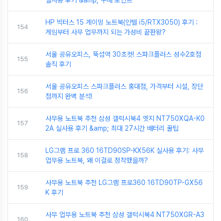
실사용 후기 &amp; 구매 포인트
HP 빅터스 15 게이밍 노트북(인텔 i5/RTX3050) 후기 :
154
게임부터 사무 업무까지 되는 가성비 끝판왕?
서울 공유오피스, 뚝섬역 30초컷! 스파크플러스 성수2호점
155
솔직 후기
서울 공유오피스 스파크플러스 홍대점, 가격부터 시설, 장단
156
점까지 완벽 분석!
사무용 노트북 추천 삼성 갤럭시북4 엣지 NT750XQA-K0
157
2A 실사용 후기 &amp; 최대 27시간 배터리 꿀팁
LG그램 프로 360 16TD90SP-KX56K 실사용 후기: 사무
158
업무용 노트북, 왜 이걸로 정착했을까?
사무용 노트북 추천 LG그램 프로360 16TD90TP-GX56
159
K 후기
사무 업무용 노트북 추천 삼성 갤럭시북4 NT750XGR-A3
160