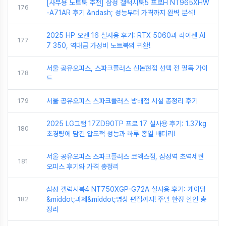
[사무용 노트북 추천] 삼성 갤럭시북5 프로H NT965XHW
176
-A71AR 후기 &ndash; 성능부터 가격까지 완벽 분석!
2025 HP 오멘 16 실사용 후기: RTX 5060과 라이젠 AI
177
7 350, 역대급 가성비 노트북의 귀환!
서울 공유오피스, 스파크플러스 신논현점 선택 전 필독 가이
178
드
179
서울 공유오피스 스파크플러스 방배점 시설 총정리 후기
2025 LG그램 17ZD90TP 프로 17 실사용 후기: 1.37kg
180
초경량에 담긴 압도적 성능과 하루 종일 배터리!
서울 공유오피스 스파크플러스 코엑스점, 삼성역 초역세권
181
오피스 후기와 가격 총정리
삼성 갤럭시북4 NT750XGP-G72A 실사용 후기: 게이밍
182
&middot;과제&middot;영상 편집까지! 주말 한정 할인 총
정리