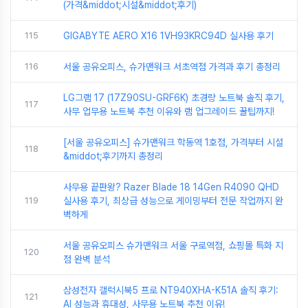
(가격&middot;시설&middot;후기)
115
GIGABYTE AERO X16 1VH93KRC94D 실사용 후기
116
서울 공유오피스, 슈가맨워크 서초역점 가격과 후기 총정리
LG그램 17 (17Z90SU-GRF6K) 초경량 노트북 솔직 후기,
117
사무 업무용 노트북 추천 이유와 램 업그레이드 꿀팁까지!
[서울 공유오피스] 슈가맨워크 학동역 1호점, 가격부터 시설
118
&middot;후기까지 총정리
사무용 끝판왕? Razer Blade 18 14Gen R4090 QHD
119
실사용 후기, 최상급 성능으로 게이밍부터 전문 작업까지 완
벽하게
서울 공유오피스 슈가맨워크 서울 구로역점, 쇼핑몰 특화 지
120
점 완벽 분석
삼성전자 갤럭시북5 프로 NT940XHA-K51A 솔직 후기:
121
AI 성능과 휴대성, 사무용 노트북 추천 이유!