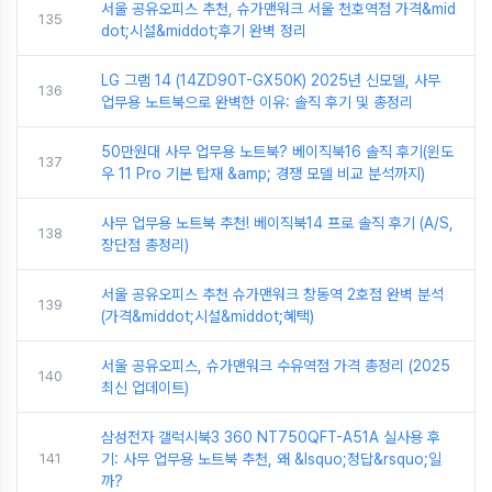
서울 공유오피스 추천, 슈가맨워크 서울 천호역점 가격&mid
135
dot;시설&middot;후기 완벽 정리
LG 그램 14 (14ZD90T-GX50K) 2025년 신모델, 사무
136
업무용 노트북으로 완벽한 이유: 솔직 후기 및 총정리
50만원대 사무 업무용 노트북? 베이직북16 솔직 후기(윈도
137
우 11 Pro 기본 탑재 &amp; 경쟁 모델 비교 분석까지)
사무 업무용 노트북 추천! 베이직북14 프로 솔직 후기 (A/S,
138
장단점 총정리)
서울 공유오피스 추천 슈가맨워크 창동역 2호점 완벽 분석
139
(가격&middot;시설&middot;혜택)
서울 공유오피스, 슈가맨워크 수유역점 가격 총정리 (2025
140
최신 업데이트)
삼성전자 갤럭시북3 360 NT750QFT-A51A 실사용 후
141
기: 사무 업무용 노트북 추천, 왜 &lsquo;정답&rsquo;일
까?