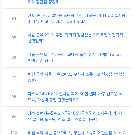
기와 장단점 총정리
2025년 사무 업무용 노트북 추천! 다오북 14-N100 실사용
94
후기 및 비교 (1.32kg, 16GB RAM)
서울 공유오피스 추천, 가라지 강남점은 스타트업의 전략적
95
선택일까?
서울 공유오피스 가라지 교대점 솔직 후기 (가격&middot;
96
혜택 기준 정리)
패션 특화 서울 공유오피스, 무신사 스튜디오 신당점 장단점
97
총정리
다오북 14N15-12 실사용 후기 30만 원대 사무 업무용 노
98
트북, 가성비 정말 괜찮을까요?
삼성 갤럭시북5프로 NT940XHZ-A51A 실사용 후기, 사
99
무 업무용 노트북, AI로 업무 효율을 바꾸다
100
패션 특화 서울 공유오피스, 무신사 스튜디오 한남점 A to Z