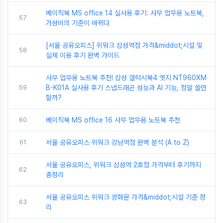
베이직북 MS office 14 실사용 후기: 사무 업무용 노트북,
57
가성비의 기준이 바뀌다
[서울 공유오피스] 위워크 삼성역점 가격&middot;시설 및
58
실제 이용 후기 완벽 가이드
사무 업무용 노트북 추천! 삼성 갤럭시북4 엣지 NT960XM
59
B-K01A 실사용 후기 스냅드래곤 성능과 AI 기능, 정말 쓸만
할까?
60
베이직북 MS office 16 사무 업무용 노트북 추천
61
서울 공유오피스 위워크 강남역점 완벽 분석 (A to Z)
서울 공유오피스, 위워크 삼성역 2호점 가격부터 후기까지
62
총정리
서울 공유오피스 위워크 광화문 가격&middot;시설 기준 정
63
리