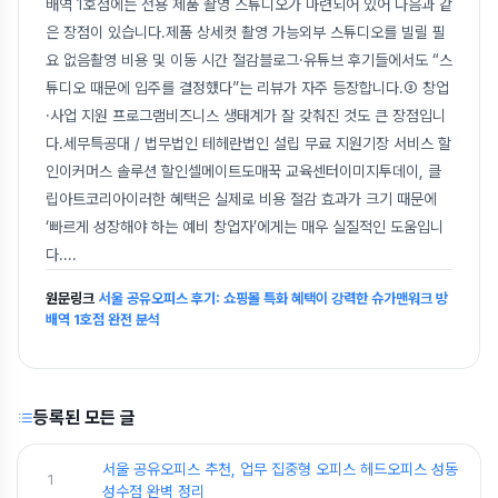
배역 1호점에는 전용 제품 촬영 스튜디오가 마련되어 있어 다음과 같
은 장점이 있습니다.제품 상세컷 촬영 가능외부 스튜디오를 빌릴 필
요 없음촬영 비용 및 이동 시간 절감블로그·유튜브 후기들에서도 “스
튜디오 때문에 입주를 결정했다”는 리뷰가 자주 등장합니다.③ 창업
·사업 지원 프로그램비즈니스 생태계가 잘 갖춰진 것도 큰 장점입니
다.세무특공대 / 법무법인 테헤란법인 설립 무료 지원기장 서비스 할
인이커머스 솔루션 할인셀메이트도매꾹 교육센터이미지투데이, 클
립아트코리아이러한 혜택은 실제로 비용 절감 효과가 크기 때문에
‘빠르게 성장해야 하는 예비 창업자’에게는 매우 실질적인 도움입니
다.
...
원문링크
서울 공유오피스 후기: 쇼핑몰 특화 혜택이 강력한 슈가맨워크 방
배역 1호점 완전 분석
등록된 모든 글
서울 공유오피스 추천, 업무 집중형 오피스 헤드오피스 성동
1
성수점 완벽 정리