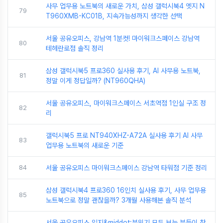
사무 업무용 노트북의 새로운 가치, 삼성 갤럭시북4 엣지 N
79
T960XMB-KC01B, 지속가능성까지 생각한 선택
서울 공유오피스, 강남역 1분컷! 마이워크스페이스 강남역
80
테헤란로점 솔직 정리
삼성 갤럭시북5 프로360 실사용 후기, AI 사무용 노트북,
81
정말 이게 정답일까? (NT960QHA)
서울 공유오피스, 마이워크스페이스 서초역점 1인실 구조 정
82
리
갤럭시북5 프로 NT940XHZ-A72A 실사용 후기 AI 사무
83
업무용 노트북의 새로운 기준
84
서울 공유오피스 마이워크스페이스 강남역 타워점 기준 정리
삼성 갤럭시북4 프로360 16인치 실사용 후기, 사무 업무용
85
노트북으로 정말 괜찮을까? 3개월 사용해본 솔직 분석
서울 공유오피스 입지&middot;분위기 모두 보는 분들이 찾