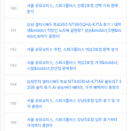
서울 공유오피스, 스파크플러스 선릉2호점 선택 이유 완벽
190
분석
삼성 갤럭시북5 프로360 NT960QHA-K71A 후기｜대학
191
생&middot;직장인 노트북 끝판왕? 성능&middot;S펜&mi
ddot;AI까지 총정리!
192
서울 공유오피스 추천, 스파크플러스 역삼3호점 완벽 분석
서울 공유오피스, 스파크플러스 역삼2호점 가격&middot;
193
시설&middot;장단점 완벽정리
삼성전자 갤럭시북5 프로 NT940XHA-K71AR 울트라7 3
194
2GB 솔직 후기 AI 성능부터 배터리, 가격 혜택까지 총정리
서울 공유오피스, 스파크플러스 강남6호점 입주 후기 및 가
195
격 총정리
서울 공유오피스, 스파크플러스 강남5호점 입주 후기부터
196
가격까지 총정리