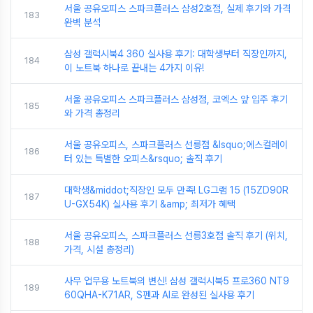
서울 공유오피스 스파크플러스 삼성2호점, 실제 후기와 가격
183
완벽 분석
삼성 갤럭시북4 360 실사용 후기: 대학생부터 직장인까지,
184
이 노트북 하나로 끝내는 4가지 이유!
서울 공유오피스 스파크플러스 삼성점, 코엑스 앞 입주 후기
185
와 가격 총정리
서울 공유오피스, 스파크플러스 선릉점 &lsquo;에스컬레이
186
터 있는 특별한 오피스&rsquo; 솔직 후기
대학생&middot;직장인 모두 만족! LG그램 15 (15ZD90R
187
U-GX54K) 실사용 후기 &amp; 최저가 혜택
서울 공유오피스, 스파크플러스 선릉3호점 솔직 후기 (위치,
188
가격, 시설 총정리)
사무 업무용 노트북의 변신! 삼성 갤럭시북5 프로360 NT9
189
60QHA-K71AR, S펜과 AI로 완성된 실사용 후기