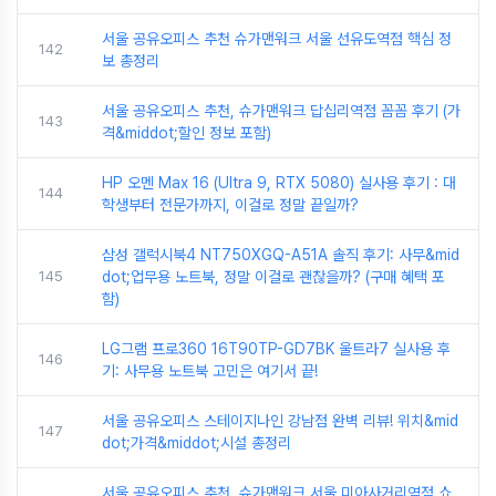
서울 공유오피스 추천 슈가맨워크 서울 선유도역점 핵심 정
142
보 총정리
서울 공유오피스 추천, 슈가맨워크 답십리역점 꼼꼼 후기 (가
143
격&middot;할인 정보 포함)
HP 오멘 Max 16 (Ultra 9, RTX 5080) 실사용 후기 : 대
144
학생부터 전문가까지, 이걸로 정말 끝일까?
삼성 갤럭시북4 NT750XGQ-A51A 솔직 후기: 사무&mid
145
dot;업무용 노트북, 정말 이걸로 괜찮을까? (구매 혜택 포
함)
LG그램 프로360 16T90TP-GD7BK 울트라7 실사용 후
146
기: 사무용 노트북 고민은 여기서 끝!
서울 공유오피스 스테이지나인 강남점 완벽 리뷰! 위치&mid
147
dot;가격&middot;시설 총정리
서울 공유오피스 추천, 슈가맨워크 서울 미아사거리역점 쇼