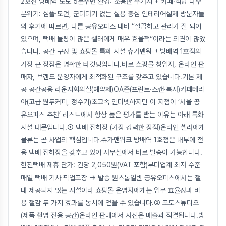
2호선 방배역 도보 5분주변 환경: 조용한 주거지 + 카페·식당 다수
분위기: 심플·모던, 군더더기 없는 실용 중심 인테리어실제 방문자들
의 후기에 따르면, 다른 공유오피스 대비 “깔끔하고 관리가 잘 되어
있으며, 택배 물량이 많은 셀러에게 매우 효율적”이라는 의견이 많았
습니다. 공간 구성 및 쇼핑몰 특화 시설 슈가맨워크 방배역 1호점의
가장 큰 장점은 명확한 타깃팅입니다.바로 쇼핑몰 창업자, 온라인 판
매자, 브랜드 운영자에게 최적화된 구조를 갖추고 있습니다.기본 제
공 공간공용 라운지회의실(예약제)OA존(프린트·스캔·복사)카페테리
아(고급 원두커피, 정수기)초고속 인터넷하지만 이 지점이 ‘서울 공
유오피스 추천’ 리스트에서 항상 높은 평가를 받는 이유는 아래 특화
시설 때문입니다.① 택배 집하장 (가장 강력한 장점)온라인 셀러에게
물류는 곧 사업의 핵심입니다.슈가맨워크 방배역 1호점은 내부에 전
용 택배 집하장을 갖추고 있어 사무실에서 바로 발송이 가능합니다.
한진택배 제휴 단가: 건당 2,050원(VAT 포함)부터업계 최저 수준
매일 택배 기사 픽업포장 → 발송 원스톱일반 공유오피스에서는 절
대 제공되지 않는 시설이라 쇼핑몰 운영자에게는 업무 효율성과 비
용 절감 두 가지 효과를 동시에 얻을 수 있습니다.② 포토스튜디오
(제품 촬영 전용 공간)온라인 판매에서 사진은 매출과 직결됩니다.방