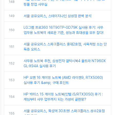
148
핑몰 창업 사무실
149
서울 공유오피스, 스테이지나인 삼성점 완벽 분석
LG그램 프로360 16T90TP-GD79K 실사용 후기: 사무
150
업무용 노트북의 새로운 기준, 성능과 휴대성을 모두 잡다!
서울 공유오피스 스파크플러스 홍대2호점, 사옥처럼 쓰는 단
151
독층 오피스
사무용 노트북 추천, 삼성전자 갤럭시북4 울트라 NT960X
152
GL-X94A 실사용 후기
HP 오멘 16 게이밍 노트북 (AMD 라이젠9, RTX5060)
153
실사용 후기 &amp; 구매 포인트
HP 빅터스 15 게이밍 노트북(인텔 i5/RTX3050) 후기 :
154
게임부터 사무 업무까지 되는 가성비 끝판왕?
서울 공유오피스, 뚝섬역 30초컷! 스파크플러스 성수2호점
155