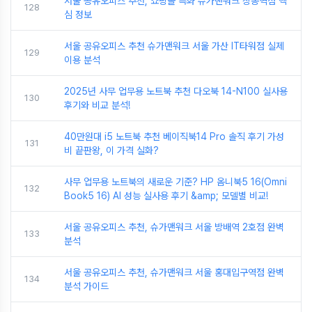
서울 공유오피스 추천, 쇼핑몰 특화 슈가맨워크 창동역점 핵
128
심 정보
서울 공유오피스 추천 슈가맨워크 서울 가산 IT타워점 실제
129
이용 분석
2025년 사무 업무용 노트북 추천 다오북 14-N100 실사용
130
후기와 비교 분석!
40만원대 i5 노트북 추천 베이직북14 Pro 솔직 후기 가성
131
비 끝판왕, 이 가격 실화?
사무 업무용 노트북의 새로운 기준? HP 옴니북5 16(Omni
132
Book5 16) AI 성능 실사용 후기 &amp; 모델별 비교!
서울 공유오피스 추천, 슈가맨워크 서울 방배역 2호점 완벽
133
분석
서울 공유오피스 추천, 슈가맨워크 서울 홍대입구역점 완벽
134
분석 가이드