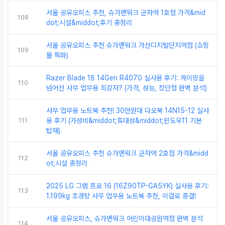
서울 공유오피스 추천, 슈가맨워크 군자역 1호점 가격&mid
108
dot;시설&middot;후기 총정리
서울 공유오피스 추천 슈가맨워크 가산디지털단지역점 (쇼핑
109
몰 특화)
Razer Blade 18 14Gen R4070 실사용 후기: 게이밍을
110
넘어선 사무 업무용 최강자? (가격, 성능, 장단점 완벽 분석)
사무 업무용 노트북 추천! 30만원대 다오북 14N15-12 실사
111
용 후기 (가성비&middot;휴대성&middot;윈도우11 기본
탑재)
서울 공유오피스 추천 슈가맨워크 군자역 2호점 가격&midd
112
ot;시설 총정리
2025 LG 그램 프로 16 (16Z90TP-GA5YK) 실사용 후기:
113
1.199kg 초경량 사무 업무용 노트북 추천, 이걸로 종결!
서울 공유오피스, 슈가맨워크 어린이대공원역점 완벽 분석
114