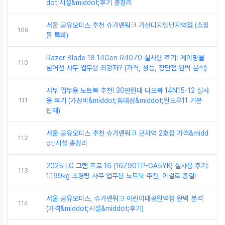
dot;시설&middot;후기 총정리
서울 공유오피스 추천 슈가맨워크 가산디지털단지역점 (쇼핑
109
몰 특화)
Razer Blade 18 14Gen R4070 실사용 후기: 게이밍을
110
넘어선 사무 업무용 최강자? (가격, 성능, 장단점 완벽 분석)
사무 업무용 노트북 추천! 30만원대 다오북 14N15-12 실사
111
용 후기 (가성비&middot;휴대성&middot;윈도우11 기본
탑재)
서울 공유오피스 추천 슈가맨워크 군자역 2호점 가격&midd
112
ot;시설 총정리
2025 LG 그램 프로 16 (16Z90TP-GA5YK) 실사용 후기:
113
1.199kg 초경량 사무 업무용 노트북 추천, 이걸로 종결!
서울 공유오피스, 슈가맨워크 어린이대공원역점 완벽 분석
114
(가격&middot;시설&middot;후기)