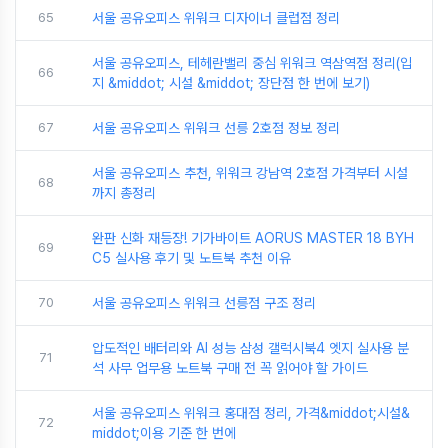
65
서울 공유오피스 위워크 디자이너 클럽점 정리
서울 공유오피스, 테헤란밸리 중심 위워크 역삼역점 정리(입
66
지 &middot; 시설 &middot; 장단점 한 번에 보기)
67
서울 공유오피스 위워크 선릉 2호점 정보 정리
서울 공유오피스 추천, 위워크 강남역 2호점 가격부터 시설
68
까지 총정리
완판 신화 재등장! 기가바이트 AORUS MASTER 18 BYH
69
C5 실사용 후기 및 노트북 추천 이유
70
서울 공유오피스 위워크 선릉점 구조 정리
압도적인 배터리와 AI 성능 삼성 갤럭시북4 엣지 실사용 분
71
석 사무 업무용 노트북 구매 전 꼭 읽어야 할 가이드
서울 공유오피스 위워크 홍대점 정리, 가격&middot;시설&
72
middot;이용 기준 한 번에