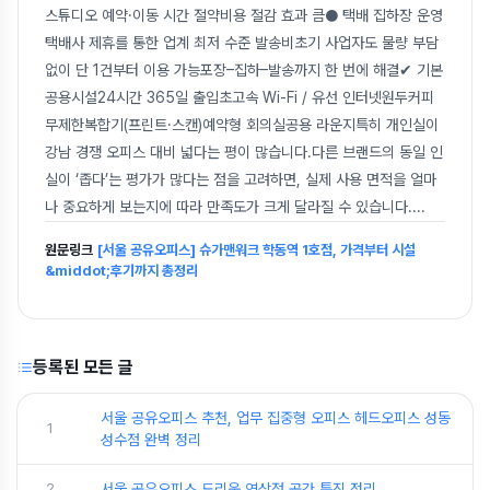
스튜디오 예약·이동 시간 절약비용 절감 효과 큼● 택배 집하장 운영
택배사 제휴를 통한 업계 최저 수준 발송비초기 사업자도 물량 부담
없이 단 1건부터 이용 가능포장–집하–발송까지 한 번에 해결✔ 기본
공용시설24시간 365일 출입초고속 Wi-Fi / 유선 인터넷원두커피
무제한복합기(프린트·스캔)예약형 회의실공용 라운지특히 개인실이
강남 경쟁 오피스 대비 넓다는 평이 많습니다.다른 브랜드의 동일 인
실이 ‘좁다’는 평가가 많다는 점을 고려하면, 실제 사용 면적을 얼마
나 중요하게 보는지에 따라 만족도가 크게 달라질 수 있습니다.
...
원문링크
[서울 공유오피스] 슈가맨워크 학동역 1호점, 가격부터 시설
&middot;후기까지 총정리
등록된 모든 글
서울 공유오피스 추천, 업무 집중형 오피스 헤드오피스 성동
1
성수점 완벽 정리
2
서울 공유오피스 드리움 역삼점 공간 특징 정리