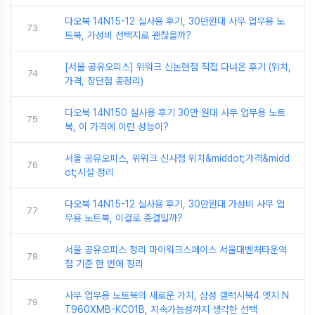
다오북 14N15-12 실사용 후기, 30만원대 사무 업무용 노
73
트북, 가성비 선택지로 괜찮을까?
[서울 공유오피스] 위워크 신논현점 직접 다녀온 후기 (위치,
74
가격, 장단점 총정리)
다오북 14N150 실사용 후기 30만 원대 사무 업무용 노트
75
북, 이 가격에 이런 성능이?
서울 공유오피스, 위워크 신사점 위치&middot;가격&midd
76
ot;시설 정리
다오북 14N15-12 실사용 후기, 30만원대 가성비 사무 업
77
무용 노트북, 이걸로 종결일까?
서울 공유오피스 정리 마이워크스페이스 서울대벤처타운역
78
점 기준 한 번에 정리
사무 업무용 노트북의 새로운 가치, 삼성 갤럭시북4 엣지 N
79
T960XMB-KC01B, 지속가능성까지 생각한 선택