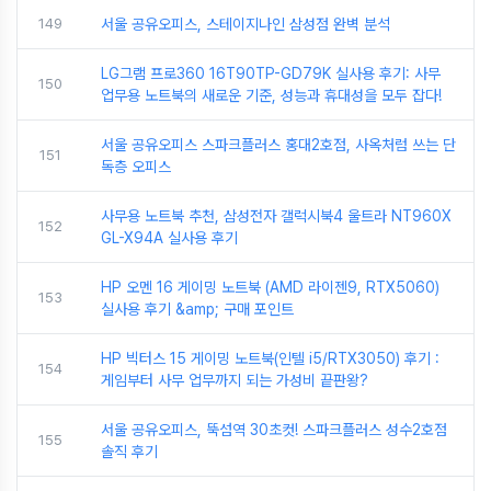
149
서울 공유오피스, 스테이지나인 삼성점 완벽 분석
LG그램 프로360 16T90TP-GD79K 실사용 후기: 사무
150
업무용 노트북의 새로운 기준, 성능과 휴대성을 모두 잡다!
서울 공유오피스 스파크플러스 홍대2호점, 사옥처럼 쓰는 단
151
독층 오피스
사무용 노트북 추천, 삼성전자 갤럭시북4 울트라 NT960X
152
GL-X94A 실사용 후기
HP 오멘 16 게이밍 노트북 (AMD 라이젠9, RTX5060)
153
실사용 후기 &amp; 구매 포인트
HP 빅터스 15 게이밍 노트북(인텔 i5/RTX3050) 후기 :
154
게임부터 사무 업무까지 되는 가성비 끝판왕?
서울 공유오피스, 뚝섬역 30초컷! 스파크플러스 성수2호점
155
솔직 후기