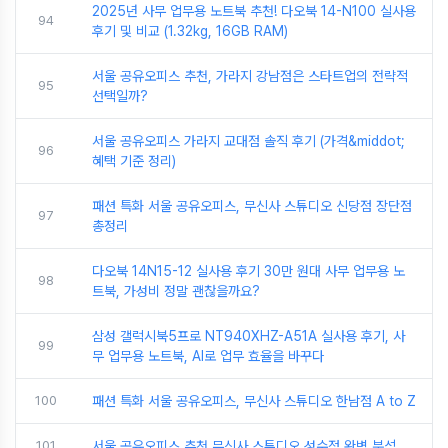
2025년 사무 업무용 노트북 추천! 다오북 14-N100 실사용
94
후기 및 비교 (1.32kg, 16GB RAM)
서울 공유오피스 추천, 가라지 강남점은 스타트업의 전략적
95
선택일까?
서울 공유오피스 가라지 교대점 솔직 후기 (가격&middot;
96
혜택 기준 정리)
패션 특화 서울 공유오피스, 무신사 스튜디오 신당점 장단점
97
총정리
다오북 14N15-12 실사용 후기 30만 원대 사무 업무용 노
98
트북, 가성비 정말 괜찮을까요?
삼성 갤럭시북5프로 NT940XHZ-A51A 실사용 후기, 사
99
무 업무용 노트북, AI로 업무 효율을 바꾸다
100
패션 특화 서울 공유오피스, 무신사 스튜디오 한남점 A to Z
101
서울 공유오피스 추천 무신사 스튜디오 성수점 완벽 분석