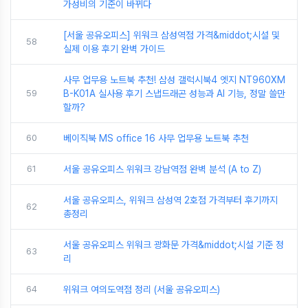
가성비의 기준이 바뀌다
[서울 공유오피스] 위워크 삼성역점 가격&middot;시설 및
58
실제 이용 후기 완벽 가이드
사무 업무용 노트북 추천! 삼성 갤럭시북4 엣지 NT960XM
59
B-K01A 실사용 후기 스냅드래곤 성능과 AI 기능, 정말 쓸만
할까?
60
베이직북 MS office 16 사무 업무용 노트북 추천
61
서울 공유오피스 위워크 강남역점 완벽 분석 (A to Z)
서울 공유오피스, 위워크 삼성역 2호점 가격부터 후기까지
62
총정리
서울 공유오피스 위워크 광화문 가격&middot;시설 기준 정
63
리
64
위워크 여의도역점 정리 (서울 공유오피스)