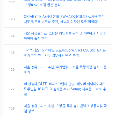
122
크 방배역 1호점 완전 분석
GIGABYTE AERO X16 2WHA3KRC64D 실사용 후기:
123
사무 업무용 노트북 추천, 성능과 디자인 모두 잡았다!
서울 공유오피스, 쇼핑몰 창업자를 위한 슈가맨워크 서울 화
124
곡역점 솔직 후기
HP 빅터스 15 게이밍 노트북(Core7, RTX5060) 실사용
125
후기 게임부터 사무 업무까지 완벽 분석
서울 공유오피스 추천, 슈가맨워크 서울 목동역점 솔직 이용
126
후기
AI 성능과 OLED 터치스크린의 만남: 레노버 아이디어패드
127
5 투인원 16AKP10 실사용 후기 &amp; 사무용 노트북 추
천
서울 공유오피스 추천, 쇼핑몰 특화 슈가맨워크 창동역점 핵
128
심 정보