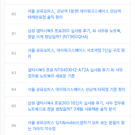
서울 공유오피스, 강남역 1분컷! 마이워크스페이스 강남역
80
테헤란로점 솔직 정리
삼성 갤럭시북5 프로360 실사용 후기, AI 사무용 노트북,
81
정말 이게 정답일까? (NT960QHA)
서울 공유오피스, 마이워크스페이스 서초역점 1인실 구조 정
82
리
갤럭시북5 프로 NT940XHZ-A72A 실사용 후기 AI 사무
83
업무용 노트북의 새로운 기준
84
서울 공유오피스 마이워크스페이스 강남역 타워점 기준 정리
삼성 갤럭시북4 프로360 16인치 실사용 후기, 사무 업무용
85
노트북으로 정말 괜찮을까? 3개월 사용해본 솔직 분석
서울 공유오피스 입지&middot;분위기 모두 보는 분들이 찾
86
는 가라지 약수점