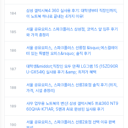
삼성 갤럭시북4 360 실사용 후기: 대학생부터 직장인까지,
184
이 노트북 하나로 끝내는 4가지 이유!
서울 공유오피스 스파크플러스 삼성점, 코엑스 앞 입주 후기
185
와 가격 총정리
서울 공유오피스, 스파크플러스 선릉점 &lsquo;에스컬레이
186
터 있는 특별한 오피스&rsquo; 솔직 후기
대학생&middot;직장인 모두 만족! LG그램 15 (15ZD90R
187
U-GX54K) 실사용 후기 &amp; 최저가 혜택
서울 공유오피스, 스파크플러스 선릉3호점 솔직 후기 (위치,
188
가격, 시설 총정리)
사무 업무용 노트북의 변신! 삼성 갤럭시북5 프로360 NT9
189
60QHA-K71AR, S펜과 AI로 완성된 실사용 후기
서울 공유오피스, 스파크플러스 선릉2호점 선택 이유 완벽
190
분석