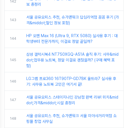
142
보 총정리
서울 공유오피스 추천, 슈가맨워크 답십리역점 꼼꼼 후기 (가
143
격&middot;할인 정보 포함)
HP 오멘 Max 16 (Ultra 9, RTX 5080) 실사용 후기 : 대
144
학생부터 전문가까지, 이걸로 정말 끝일까?
삼성 갤럭시북4 NT750XGQ-A51A 솔직 후기: 사무&mid
145
dot;업무용 노트북, 정말 이걸로 괜찮을까? (구매 혜택 포
함)
LG그램 프로360 16T90TP-GD7BK 울트라7 실사용 후
146
기: 사무용 노트북 고민은 여기서 끝!
서울 공유오피스 스테이지나인 강남점 완벽 리뷰! 위치&mid
147
dot;가격&middot;시설 총정리
서울 공유오피스 추천, 슈가맨워크 서울 미아사거리역점 쇼
148
핑몰 창업 사무실