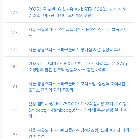
2025 HP 오멘 16 실사용 후기: RTX 5060과 라이젠 AI
177
7 350, 역대급 가성비 노트북의 귀환!
서울 공유오피스, 스파크플러스 신논현점 선택 전 필독 가이
178
드
179
서울 공유오피스 스파크플러스 방배점 시설 총정리 후기
2025 LG그램 17ZD90TP 프로 17 실사용 후기: 1.37kg
180
초경량에 담긴 압도적 성능과 하루 종일 배터리!
서울 공유오피스 스파크플러스 코엑스점, 삼성역 초역세권
181
오피스 후기와 가격 총정리
삼성 갤럭시북4 NT750XGP-G72A 실사용 후기: 게이밍
182
&middot;과제&middot;영상 편집까지! 주말 한정 할인 총
정리
서울 공유오피스 스파크플러스 삼성2호점, 실제 후기와 가격
183
완벽 분석