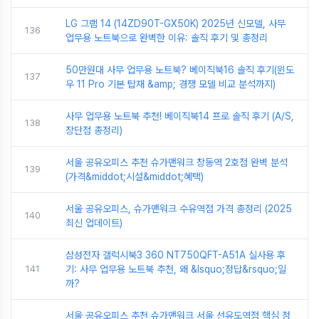
LG 그램 14 (14ZD90T-GX50K) 2025년 신모델, 사무
136
업무용 노트북으로 완벽한 이유: 솔직 후기 및 총정리
50만원대 사무 업무용 노트북? 베이직북16 솔직 후기(윈도
137
우 11 Pro 기본 탑재 &amp; 경쟁 모델 비교 분석까지)
사무 업무용 노트북 추천! 베이직북14 프로 솔직 후기 (A/S,
138
장단점 총정리)
서울 공유오피스 추천 슈가맨워크 창동역 2호점 완벽 분석
139
(가격&middot;시설&middot;혜택)
서울 공유오피스, 슈가맨워크 수유역점 가격 총정리 (2025
140
최신 업데이트)
삼성전자 갤럭시북3 360 NT750QFT-A51A 실사용 후
141
기: 사무 업무용 노트북 추천, 왜 &lsquo;정답&rsquo;일
까?
서울 공유오피스 추천 슈가맨워크 서울 선유도역점 핵심 정