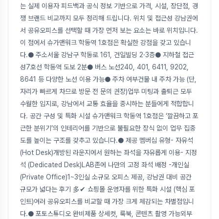
는 실제 이용자 피드백과 공식 정보 기반으로 가격, 시설, 장단점, 경
쟁 브랜드 비교까지 모두 정리해 드립니다. 위치 및 접근성 강남권에
서 공유오피스를 선택할 때 가장 먼저 보는 요소는 바로 위치입니다.
이 점에서 슈가맨워크 학동역 1호점은 확실한 강점을 갖고 있습니
다.● 주소서울 강남구 학동로 161, 건일빌딩 2·3층● 지하철 접근
성7호선 학동역 도보 2분● 버스 노선240, 401, 6411, 9202,
8641 등 다양한 노선 이용 가능● 주차 여부건물 내 주차 가능 (단,
자리가 빠르게 차므로 방문 전 문의 권장)업무 미팅과 출퇴근 모두
수월한 입지로, 강남에서 교통 효율을 중시하는 분들에게 적합합니
다. 공간 구성 및 특화 시설 슈가맨워크 학동역 1호점은 ‘깔끔하고 포
근한 분위기’의 인테리어를 기반으로 불필요한 장식 없이 업무 집중
도를 높이는 구조를 갖추고 있습니다.● 제공 멤버십 유형- 자유석
(Hot Desk)개방된 라운지에서 원하는 좌석을 자유롭게 이용- 지정
석 (Dedicated Desk)LAB존에 나만의 고정 좌석 배정 -개인실
(Private Office)1~3인실 소규모 오피스 제공, 강남권 대비 공간
규모가 넓다는 후기 多✔ 쇼핑몰 운영자를 위한 특화 시설 (핵심 포
인트)여러 공유오피스를 비교할 때 가장 크게 체감되는 차별점입니
다.● 포토스튜디오 완비제품 상세컷, 룩북, 콘텐츠 촬영 가능외부