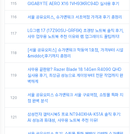
115
GIGABYTE AERO X16 1VH93KRC94D 실사용 후기
116
서울 공유오피스, 슈가맨워크 서초역점 가격과 후기 총정리
LG그램 17 (17Z90SU-GRF6K) 초경량 노트북 솔직 후기,
117
사무 업무용 노트북 추천 이유와 램 업그레이드 꿀팁까지!
[서울 공유오피스] 슈가맨워크 학동역 1호점, 가격부터 시설
118
&middot;후기까지 총정리
사무용 끝판왕? Razer Blade 18 14Gen R4090 QHD
119
실사용 후기, 최상급 성능으로 게이밍부터 전문 작업까지 완
벽하게
서울 공유오피스 슈가맨워크 서울 구로역점, 쇼핑몰 특화 지
120
점 완벽 분석
삼성전자 갤럭시북5 프로 NT940XHA-K51A 솔직 후기:
121
AI 성능과 휴대성, 사무용 노트북 추천 이유!
서울 공유오피스 후기: 쇼핑몰 특화 혜택이 강력한 슈가맨워