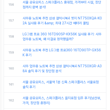
서울 공유오피스 스파크플러스 홍대점, 가격부터 시설, 장단
156
점까지 완벽 분석!
사무용 노트북 추천 삼성 갤럭시북4 엣지 NT750XQA-K0
157
2A 실사용 후기 &amp; 최대 27시간 배터리 꿀팁
LG그램 프로 360 16TD90SP-KX56K 실사용 후기: 사무
158
업무용 노트북, 왜 이걸로 정착했을까?
사무용 노트북 추천 LG그램 프로360 16TD90TP-GX56
159
K 후기
사무 업무용 노트북 추천 삼성 갤럭시북4 NT750XGR-A3
160
8A 솔직 후기 및 장단점 분석
서울 공유오피스, 서울역 1분 신축 스파크플러스 서울로점
161
솔직 후기
서울 공유오피스, 스파크플러스 을지로점 입주 후기(남산뷰,
162
가격, 장단점 총정리)