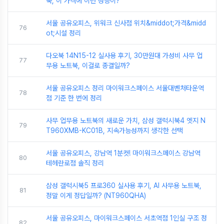
북, 이 가격에 이런 성능이?
서울 공유오피스, 위워크 신사점 위치&middot;가격&midd
76
ot;시설 정리
다오북 14N15-12 실사용 후기, 30만원대 가성비 사무 업
77
무용 노트북, 이걸로 종결일까?
서울 공유오피스 정리 마이워크스페이스 서울대벤처타운역
78
점 기준 한 번에 정리
사무 업무용 노트북의 새로운 가치, 삼성 갤럭시북4 엣지 N
79
T960XMB-KC01B, 지속가능성까지 생각한 선택
서울 공유오피스, 강남역 1분컷! 마이워크스페이스 강남역
80
테헤란로점 솔직 정리
삼성 갤럭시북5 프로360 실사용 후기, AI 사무용 노트북,
81
정말 이게 정답일까? (NT960QHA)
서울 공유오피스, 마이워크스페이스 서초역점 1인실 구조 정
82