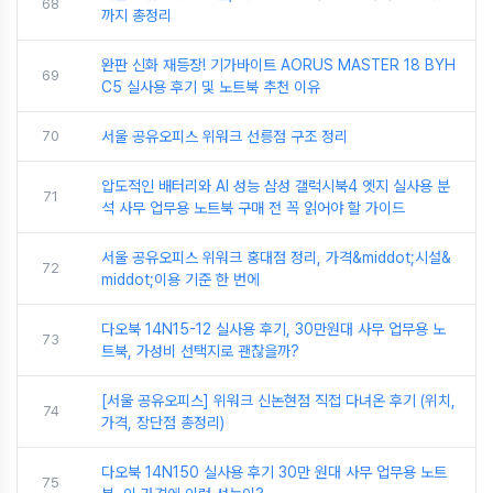
68
까지 총정리
완판 신화 재등장! 기가바이트 AORUS MASTER 18 BYH
69
C5 실사용 후기 및 노트북 추천 이유
70
서울 공유오피스 위워크 선릉점 구조 정리
압도적인 배터리와 AI 성능 삼성 갤럭시북4 엣지 실사용 분
71
석 사무 업무용 노트북 구매 전 꼭 읽어야 할 가이드
서울 공유오피스 위워크 홍대점 정리, 가격&middot;시설&
72
middot;이용 기준 한 번에
다오북 14N15-12 실사용 후기, 30만원대 사무 업무용 노
73
트북, 가성비 선택지로 괜찮을까?
[서울 공유오피스] 위워크 신논현점 직접 다녀온 후기 (위치,
74
가격, 장단점 총정리)
다오북 14N150 실사용 후기 30만 원대 사무 업무용 노트
75