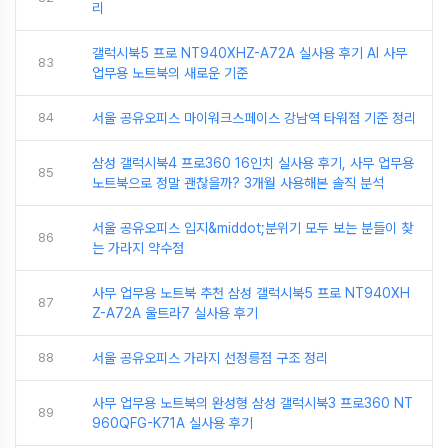
리
갤럭시북5 프로 NT940XHZ-A72A 실사용 후기 AI 사무
83
업무용 노트북의 새로운 기준
84
서울 공유오피스 마이워크스페이스 강남역 타워점 기준 정리
삼성 갤럭시북4 프로360 16인치 실사용 후기, 사무 업무용
85
노트북으로 정말 괜찮을까? 3개월 사용해본 솔직 분석
서울 공유오피스 입지&middot;분위기 모두 보는 분들이 찾
86
는 가라지 약수점
사무 업무용 노트북 추천 삼성 갤럭시북5 프로 NT940XH
87
Z-A72A 울트라7 실사용 후기
88
서울 공유오피스 가라지 선정릉점 구조 정리
사무 업무용 노트북의 완성형 삼성 갤럭시북3 프로360 NT
89
960QFG-K71A 실사용 후기