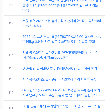
사무 업무용 노트북 추천! 30만원대 다오북 14N15-12 실사
111
용 후기 (가성비&middot;휴대성&middot;윈도우11 기본
탑재)
서울 공유오피스 추천 슈가맨워크 군자역 2호점 가격&midd
112
ot;시설 총정리
2025 LG 그램 프로 16 (16Z90TP-GA5YK) 실사용 후기:
113
1.199kg 초경량 사무 업무용 노트북 추천, 이걸로 종결!
서울 공유오피스, 슈가맨워크 어린이대공원역점 완벽 분석
114
(가격&middot;시설&middot;후기)
115
GIGABYTE AERO X16 1VH93KRC94D 실사용 후기
116
서울 공유오피스, 슈가맨워크 서초역점 가격과 후기 총정리
LG그램 17 (17Z90SU-GRF6K) 초경량 노트북 솔직 후기,
117
사무 업무용 노트북 추천 이유와 램 업그레이드 꿀팁까지!
[서울 공유오피스] 슈가맨워크 학동역 1호점, 가격부터 시설
118