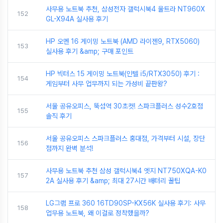
사무용 노트북 추천, 삼성전자 갤럭시북4 울트라 NT960X
152
GL-X94A 실사용 후기
HP 오멘 16 게이밍 노트북 (AMD 라이젠9, RTX5060)
153
실사용 후기 &amp; 구매 포인트
HP 빅터스 15 게이밍 노트북(인텔 i5/RTX3050) 후기 :
154
게임부터 사무 업무까지 되는 가성비 끝판왕?
서울 공유오피스, 뚝섬역 30초컷! 스파크플러스 성수2호점
155
솔직 후기
서울 공유오피스 스파크플러스 홍대점, 가격부터 시설, 장단
156
점까지 완벽 분석!
사무용 노트북 추천 삼성 갤럭시북4 엣지 NT750XQA-K0
157
2A 실사용 후기 &amp; 최대 27시간 배터리 꿀팁
LG그램 프로 360 16TD90SP-KX56K 실사용 후기: 사무
158
업무용 노트북, 왜 이걸로 정착했을까?