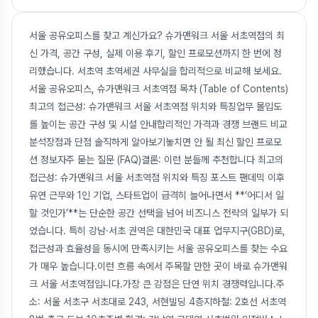
서울 공유오피스를 찾고 계신가요? 슈가맨워크 서울 서초역점의 최
신 가격, 공간 구성, 실제 이용 후기, 할인 프로모션까지 한 번에 정
리했습니다. 서초역 초역세권 사무실을 합리적으로 비교해 보세요.
서울 공유오피스, 슈가맨워크 서초역점 목차 (Table of Contents)
최고의 접근성: 슈가맨워크 서울 서초역점 위치와 특징업무 몰입도
를 높이는 공간 구성 및 시설 안내합리적인 가격과 경쟁 브랜드 비교
분석장점과 단점 솔직하게 알아보기놓치면 안 될 최신 할인 프로모
션 정보자주 묻는 질문 (FAQ)결론: 이런 분들께 추천합니다 최고의
접근성: 슈가맨워크 서울 서초역점 위치와 특징 포스트 팬데믹 이후
유연 근무와 1인 기업, 스타트업이 급격히 늘어나면서 **‘어디서 일
할 것인가’**는 단순한 공간 선택을 넘어 비즈니스 전략의 일부가 되
었습니다. 특히 강남·서초 권역은 대한민국 대표 업무지구(GBD)로,
접근성과 효율성을 동시에 만족시키는 서울 공유오피스를 찾는 수요
가 매우 높습니다.이런 흐름 속에서 주목할 만한 곳이 바로 슈가맨워
크 서울 서초역점입니다.가장 큰 강점은 단연 위치 경쟁력입니다.주
소: 서울 서초구 서초대로 243, 서현빌딩 4층지하철: 2호선 서초역