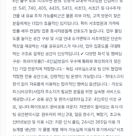
8번 출구 도보 10초주변 환경: 강남역·교대역·서초법원 인접버스 노
선: 541, 740, 405, 4435, 5413, 서초13, 서초21 등 다수주차:
건물 내 유료 주차 가능출퇴근은 물론 외부 미팅, 고객 방문이 잦은
분들에게는 더없이 효율적인 입지입니다. 특히 서초법원과 가까워
법률·세무·컨설팅 업종 종사자분들께 선호도가 높습니다. 업무 몰입
도를 높이는 공간 구성 및 시설 안내 슈가맨워크 서초역점은 단순히
책상을 제공하는 서울 공유오피스가 아니라, 업무 집중도를 극대화
하는 구조로 설계된 공간이 인상적입니다.✔ 다양한 좌석 및 멤버십
구성- 프라이빗룸(1~4인실)방음이 우수해 통화와 화상회의가 잦은
1인 기업·전문직에 적합합니다.- 독립 사무실소규모 팀 단위 협업에
적합한 전용 공간으로, 안정적인 팀 운영이 가능합니다.- 핫데스크지
정석 없이 자유롭게 이용하는 합리적인 멤버십 옵션입니다.- 가상오
피스(비상주)사업자 주소지가 필요한 분들을 위한 실속형 서비스도
제공합니다.✔ 공용 공간 및 편의시설회의실 2곳: 4인/6인 이상 규
모, 모니터·화이트보드 완비공용 라운지: 자연광이 들어오는 휴식·미
팅 공간편의시설: 원두커피 머신 2대, 얼음 정수기, 복합기, 초고속
인터넷보안 및 이용 시간: 지문 인식 출입, 24시간 365일 이용 가
능개별 냉난방: 각 룸별 개별 제어 가능실제 이용자 후기에서도“서초