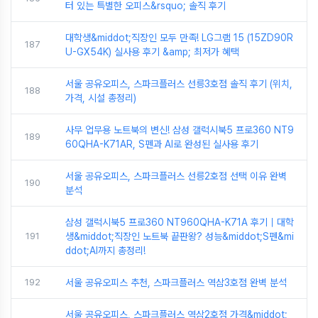
터 있는 특별한 오피스&rsquo; 솔직 후기
대학생&middot;직장인 모두 만족! LG그램 15 (15ZD90R
187
U-GX54K) 실사용 후기 &amp; 최저가 혜택
서울 공유오피스, 스파크플러스 선릉3호점 솔직 후기 (위치,
188
가격, 시설 총정리)
사무 업무용 노트북의 변신! 삼성 갤럭시북5 프로360 NT9
189
60QHA-K71AR, S펜과 AI로 완성된 실사용 후기
서울 공유오피스, 스파크플러스 선릉2호점 선택 이유 완벽
190
분석
삼성 갤럭시북5 프로360 NT960QHA-K71A 후기｜대학
191
생&middot;직장인 노트북 끝판왕? 성능&middot;S펜&mi
ddot;AI까지 총정리!
192
서울 공유오피스 추천, 스파크플러스 역삼3호점 완벽 분석
서울 공유오피스, 스파크플러스 역삼2호점 가격&middot;