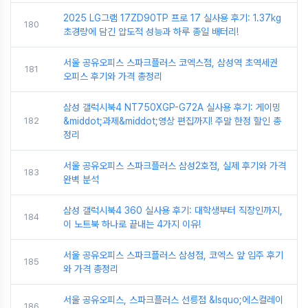
2025 LG그램 17ZD90TP 프로 17 실사용 후기: 1.37kg
180
초경량에 담긴 압도적 성능과 하루 종일 배터리!
서울 공유오피스 스파크플러스 코엑스점, 삼성역 초역세권
181
오피스 후기와 가격 총정리
삼성 갤럭시북4 NT750XGP-G72A 실사용 후기: 게이밍
182
&middot;과제&middot;영상 편집까지! 주말 한정 할인 총
정리
서울 공유오피스 스파크플러스 삼성2호점, 실제 후기와 가격
183
완벽 분석
삼성 갤럭시북4 360 실사용 후기: 대학생부터 직장인까지,
184
이 노트북 하나로 끝내는 4가지 이유!
서울 공유오피스 스파크플러스 삼성점, 코엑스 앞 입주 후기
185
와 가격 총정리
서울 공유오피스, 스파크플러스 선릉점 &lsquo;에스컬레이
186