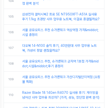
104
점 완벽 분석
삼성전자 갤럭시북2 프로 SE NT950XFT-A51A 실사용
105
후기 1.1kg 초경량 사무 업무용 노트북, 이걸로 종결될까요?
서울 공유오피스 추천 슈가맨워크 역삼역점 가격&middot;
106
시설 총정리
다오북 14-N100 솔직 후기, 40만원대 사무 업무용 노트
107
북, 가성비 정말 괜찮을까요?
서울 공유오피스 추천, 슈가맨워크 군자역 1호점 가격&mid
108
dot;시설&middot;후기 총정리
서울 공유오피스 추천 슈가맨워크 가산디지털단지역점 (쇼핑
109
몰 특화)
Razer Blade 18 14Gen R4070 실사용 후기: 게이밍을
110
넘어선 사무 업무용 최강자? (가격, 성능, 장단점 완벽 분석)