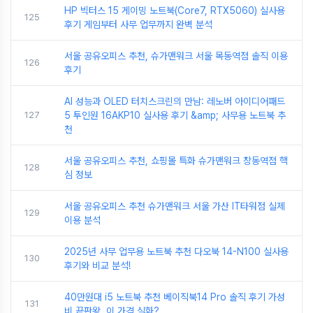
HP 빅터스 15 게이밍 노트북(Core7, RTX5060) 실사용
125
후기 게임부터 사무 업무까지 완벽 분석
서울 공유오피스 추천, 슈가맨워크 서울 목동역점 솔직 이용
126
후기
AI 성능과 OLED 터치스크린의 만남: 레노버 아이디어패드
127
5 투인원 16AKP10 실사용 후기 &amp; 사무용 노트북 추
천
서울 공유오피스 추천, 쇼핑몰 특화 슈가맨워크 창동역점 핵
128
심 정보
서울 공유오피스 추천 슈가맨워크 서울 가산 IT타워점 실제
129
이용 분석
2025년 사무 업무용 노트북 추천 다오북 14-N100 실사용
130
후기와 비교 분석!
40만원대 i5 노트북 추천 베이직북14 Pro 솔직 후기 가성
131
비 끝판왕, 이 가격 실화?