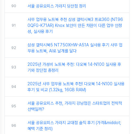
90
서울 공유오피스 가라지 당산점 정리
사무 업무용 노트북 추천 삼성 갤럭시북3 프로360 (NT96
91
0QFG-K71AR) Knox 보안이 만든 차원이 다른 업무 안정
성, 실사용 후기
삼성 갤럭시북5 NT750XHW-A51A 실사용 후기 사무 업
92
무용 노트북, AI로 날개를 달다
2025년 가성비 노트북 추천: 다오북 14-N100 실사용 후
93
기와 장단점 총정리
2025년 사무 업무용 노트북 추천! 다오북 14-N100 실사용
94
후기 및 비교 (1.32kg, 16GB RAM)
서울 공유오피스 추천, 가라지 강남점은 스타트업의 전략적
95
선택일까?
서울 공유오피스 가라지 교대점 솔직 후기 (가격&middot;
96
혜택 기준 정리)