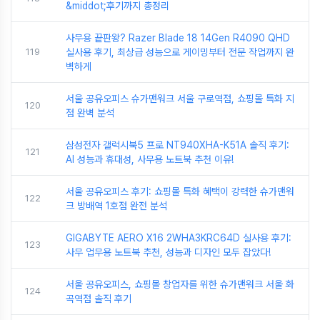
&middot;후기까지 총정리
사무용 끝판왕? Razer Blade 18 14Gen R4090 QHD
119
실사용 후기, 최상급 성능으로 게이밍부터 전문 작업까지 완
벽하게
서울 공유오피스 슈가맨워크 서울 구로역점, 쇼핑몰 특화 지
120
점 완벽 분석
삼성전자 갤럭시북5 프로 NT940XHA-K51A 솔직 후기:
121
AI 성능과 휴대성, 사무용 노트북 추천 이유!
서울 공유오피스 후기: 쇼핑몰 특화 혜택이 강력한 슈가맨워
122
크 방배역 1호점 완전 분석
GIGABYTE AERO X16 2WHA3KRC64D 실사용 후기:
123
사무 업무용 노트북 추천, 성능과 디자인 모두 잡았다!
서울 공유오피스, 쇼핑몰 창업자를 위한 슈가맨워크 서울 화
124
곡역점 솔직 후기