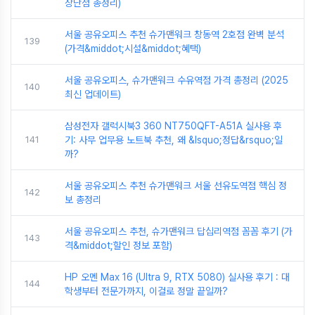
장단점 총정리)
서울 공유오피스 추천 슈가맨워크 창동역 2호점 완벽 분석
139
(가격&middot;시설&middot;혜택)
서울 공유오피스, 슈가맨워크 수유역점 가격 총정리 (2025
140
최신 업데이트)
삼성전자 갤럭시북3 360 NT750QFT-A51A 실사용 후
141
기: 사무 업무용 노트북 추천, 왜 &lsquo;정답&rsquo;일
까?
서울 공유오피스 추천 슈가맨워크 서울 선유도역점 핵심 정
142
보 총정리
서울 공유오피스 추천, 슈가맨워크 답십리역점 꼼꼼 후기 (가
143
격&middot;할인 정보 포함)
HP 오멘 Max 16 (Ultra 9, RTX 5080) 실사용 후기 : 대
144
학생부터 전문가까지, 이걸로 정말 끝일까?