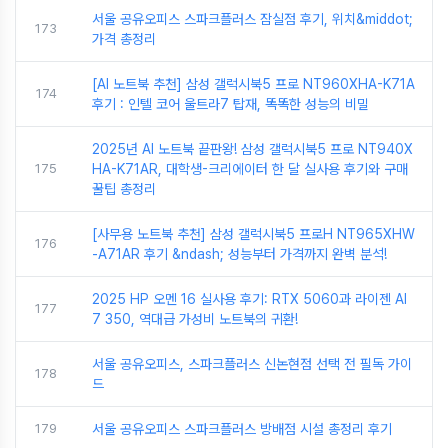
서울 공유오피스 스파크플러스 잠실점 후기, 위치&middot;
173
가격 총정리
[AI 노트북 추천] 삼성 갤럭시북5 프로 NT960XHA-K71A
174
후기 : 인텔 코어 울트라7 탑재, 똑똑한 성능의 비밀
2025년 AI 노트북 끝판왕! 삼성 갤럭시북5 프로 NT940X
175
HA-K71AR, 대학생-크리에이터 한 달 실사용 후기와 구매
꿀팁 총정리
[사무용 노트북 추천] 삼성 갤럭시북5 프로H NT965XHW
176
-A71AR 후기 &ndash; 성능부터 가격까지 완벽 분석!
2025 HP 오멘 16 실사용 후기: RTX 5060과 라이젠 AI
177
7 350, 역대급 가성비 노트북의 귀환!
서울 공유오피스, 스파크플러스 신논현점 선택 전 필독 가이
178
드
179
서울 공유오피스 스파크플러스 방배점 시설 총정리 후기