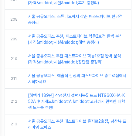
(가격&middot;시설&middot;후기 총정리)
서울 공유오피스, 스튜디오까지 갖춘 패스트파이브 한남점
208
총정리
서울 공유오피스 추천, 패스트파이브 학동2호점 완벽 분석
209
(가격&middot;시설&middot;혜택 총정리)
서울 공유오피스 추천 패스트파이브 학동1호점 완벽 분석
210
(가격&middot;시설&middot;장단점 총정리)
서울 공유오피스, 예술적 감성의 패스트파이브 충무로점에서
211
시작하세요
[혜택가 189만] 삼성전자 갤럭시북5 프로 NT960XHA-K
212
52A 후기캐드&middot;AI&middot;코딩까지 완벽한 대학
생 노트북 추천!
서울 공유오피스 추천 패스트파이브 을지로2호점, 남산뷰 프
213
리미엄 오피스