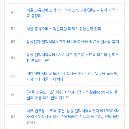
서울 공유오피스 가이드 리저스 압구정K빌딩 시설과 가격 비
53
교 총정리
54
서울 공유오피스 찾는다면 리저스 강남빌딩 정리
55
삼성전자 갤럭시북5 프로 NT960XHA-K71A 실사용 후기
삼성 갤럭시북4 NT751 사무 업무용 노트북 후기와 윈도우
56
11 프로의 매력
베이직북 MS office 14 실사용 후기: 사무 업무용 노트북,
57
가성비의 기준이 바뀌다
[서울 공유오피스] 위워크 삼성역점 가격&middot;시설 및
58
실제 이용 후기 완벽 가이드
사무 업무용 노트북 추천! 삼성 갤럭시북4 엣지 NT960XM
59
B-K01A 실사용 후기 스냅드래곤 성능과 AI 기능, 정말 쓸만
할까?