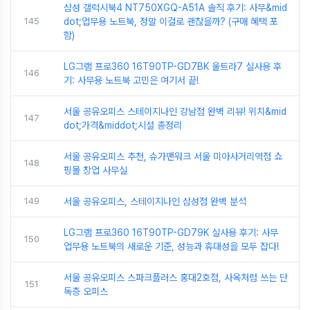
삼성 갤럭시북4 NT750XGQ-A51A 솔직 후기: 사무&mid
145
dot;업무용 노트북, 정말 이걸로 괜찮을까? (구매 혜택 포
함)
LG그램 프로360 16T90TP-GD7BK 울트라7 실사용 후
146
기: 사무용 노트북 고민은 여기서 끝!
서울 공유오피스 스테이지나인 강남점 완벽 리뷰! 위치&mid
147
dot;가격&middot;시설 총정리
서울 공유오피스 추천, 슈가맨워크 서울 미아사거리역점 쇼
148
핑몰 창업 사무실
149
서울 공유오피스, 스테이지나인 삼성점 완벽 분석
LG그램 프로360 16T90TP-GD79K 실사용 후기: 사무
150
업무용 노트북의 새로운 기준, 성능과 휴대성을 모두 잡다!
서울 공유오피스 스파크플러스 홍대2호점, 사옥처럼 쓰는 단
151
독층 오피스