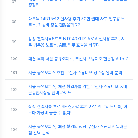
97
총정리
다오북 14N15-12 실사용 후기 30만 원대 사무 업무용 노
98
트북, 가성비 정말 괜찮을까요?
삼성 갤럭시북5프로 NT940XHZ-A51A 실사용 후기, 사
99
무 업무용 노트북, AI로 업무 효율을 바꾸다
100
패션 특화 서울 공유오피스, 무신사 스튜디오 한남점 A to Z
101
서울 공유오피스 추천 무신사 스튜디오 성수점 완벽 분석
서울 공유오피스, 패션 창업가를 위한 무신사 스튜디오 동대
102
문종합시장점 완벽 가이드
삼성 갤럭시북 프로 SE 실사용 후기 사무 업무용 노트북, 이
103
보다 가성비 좋을 수 없다!
서울 공유오피스, 패션 창업의 정답 무신사 스튜디오 동대문
104
점 완벽 분석