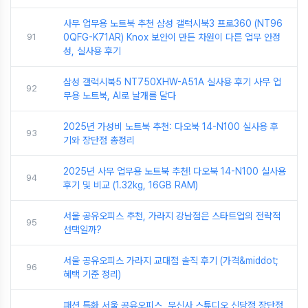
사무 업무용 노트북 추천 삼성 갤럭시북3 프로360 (NT96
91
0QFG-K71AR) Knox 보안이 만든 차원이 다른 업무 안정
성, 실사용 후기
삼성 갤럭시북5 NT750XHW-A51A 실사용 후기 사무 업
92
무용 노트북, AI로 날개를 달다
2025년 가성비 노트북 추천: 다오북 14-N100 실사용 후
93
기와 장단점 총정리
2025년 사무 업무용 노트북 추천! 다오북 14-N100 실사용
94
후기 및 비교 (1.32kg, 16GB RAM)
서울 공유오피스 추천, 가라지 강남점은 스타트업의 전략적
95
선택일까?
서울 공유오피스 가라지 교대점 솔직 후기 (가격&middot;
96
혜택 기준 정리)
패션 특화 서울 공유오피스, 무신사 스튜디오 신당점 장단점