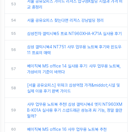
서울 공유오피스 가이드 리저스 압구정K빌딩 시설과 가격 비
53
교 총정리
54
서울 공유오피스 찾는다면 리저스 강남빌딩 정리
55
삼성전자 갤럭시북5 프로 NT960XHA-K71A 실사용 후기
삼성 갤럭시북4 NT751 사무 업무용 노트북 후기와 윈도우
56
11 프로의 매력
베이직북 MS office 14 실사용 후기: 사무 업무용 노트북,
57
가성비의 기준이 바뀌다
[서울 공유오피스] 위워크 삼성역점 가격&middot;시설 및
58
실제 이용 후기 완벽 가이드
사무 업무용 노트북 추천! 삼성 갤럭시북4 엣지 NT960XM
59
B-K01A 실사용 후기 스냅드래곤 성능과 AI 기능, 정말 쓸만
할까?
60
베이직북 MS office 16 사무 업무용 노트북 추천