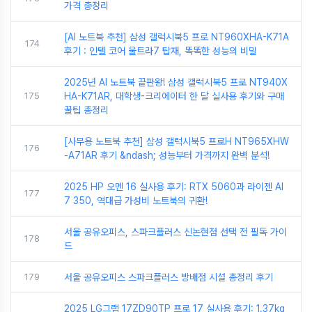
가격 총정리
[AI 노트북 추천] 삼성 갤럭시북5 프로 NT960XHA-K71A
174
후기 : 인텔 코어 울트라7 탑재, 똑똑한 성능의 비밀
2025년 AI 노트북 끝판왕! 삼성 갤럭시북5 프로 NT940X
175
HA-K71AR, 대학생-크리에이터 한 달 실사용 후기와 구매
꿀팁 총정리
[사무용 노트북 추천] 삼성 갤럭시북5 프로H NT965XHW
176
-A71AR 후기 &ndash; 성능부터 가격까지 완벽 분석!
2025 HP 오멘 16 실사용 후기: RTX 5060과 라이젠 AI
177
7 350, 역대급 가성비 노트북의 귀환!
서울 공유오피스, 스파크플러스 신논현점 선택 전 필독 가이
178
드
179
서울 공유오피스 스파크플러스 방배점 시설 총정리 후기
2025 LG그램 17ZD90TP 프로 17 실사용 후기: 1.37kg