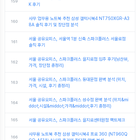
159
K 후기
사무 업무용 노트북 추천 삼성 갤럭시북4 NT750XGR-A3
160
8A 솔직 후기 및 장단점 분석
서울 공유오피스, 서울역 1분 신축 스파크플러스 서울로점
161
솔직 후기
서울 공유오피스, 스파크플러스 을지로점 입주 후기(남산뷰,
162
가격, 장단점 총정리)
서울 공유오피스, 스파크플러스 동대문점 완벽 분석 (위치,
163
가격, 시설, 후기 총정리)
서울 공유오피스, 스파크플러스 성수점 완벽 분석 (위치&mi
164
ddot;시설&middot;가격&middot;후기 총정리)
165
서울 공유오피스, 스파크플러스 을지로센터원점 팩트체크
사무용 노트북 추천 삼성 갤럭시북4 프로 360 (NT960Q
166