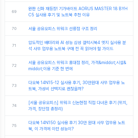
완판 신화 재등장! 기가바이트 AORUS MASTER 18 BYH
69
C5 실사용 후기 및 노트북 추천 이유
70
서울 공유오피스 위워크 선릉점 구조 정리
압도적인 배터리와 AI 성능 삼성 갤럭시북4 엣지 실사용 분
71
석 사무 업무용 노트북 구매 전 꼭 읽어야 할 가이드
서울 공유오피스 위워크 홍대점 정리, 가격&middot;시설&
72
middot;이용 기준 한 번에
다오북 14N15-12 실사용 후기, 30만원대 사무 업무용 노
73
트북, 가성비 선택지로 괜찮을까?
[서울 공유오피스] 위워크 신논현점 직접 다녀온 후기 (위치,
74
가격, 장단점 총정리)
다오북 14N150 실사용 후기 30만 원대 사무 업무용 노트
75
북, 이 가격에 이런 성능이?