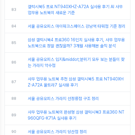
갤럭시북5 프로 NT940XHZ-A72A 실사용 후기 AI 사무
83
업무용 노트북의 새로운 기준
84
서울 공유오피스 마이워크스페이스 강남역 타워점 기준 정리
삼성 갤럭시북4 프로360 16인치 실사용 후기, 사무 업무용
85
노트북으로 정말 괜찮을까? 3개월 사용해본 솔직 분석
서울 공유오피스 입지&middot;분위기 모두 보는 분들이 찾
86
는 가라지 약수점
사무 업무용 노트북 추천 삼성 갤럭시북5 프로 NT940XH
87
Z-A72A 울트라7 실사용 후기
88
서울 공유오피스 가라지 선정릉점 구조 정리
사무 업무용 노트북의 완성형 삼성 갤럭시북3 프로360 NT
89
960QFG-K71A 실사용 후기
90
서울 공유오피스 가라지 당산점 정리