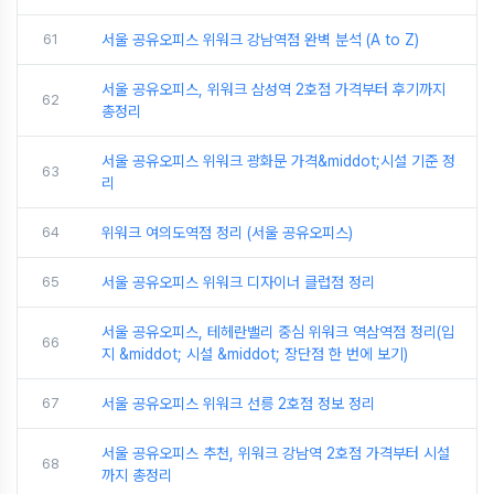
61
서울 공유오피스 위워크 강남역점 완벽 분석 (A to Z)
서울 공유오피스, 위워크 삼성역 2호점 가격부터 후기까지
62
총정리
서울 공유오피스 위워크 광화문 가격&middot;시설 기준 정
63
리
64
위워크 여의도역점 정리 (서울 공유오피스)
65
서울 공유오피스 위워크 디자이너 클럽점 정리
서울 공유오피스, 테헤란밸리 중심 위워크 역삼역점 정리(입
66
지 &middot; 시설 &middot; 장단점 한 번에 보기)
67
서울 공유오피스 위워크 선릉 2호점 정보 정리
서울 공유오피스 추천, 위워크 강남역 2호점 가격부터 시설
68
까지 총정리