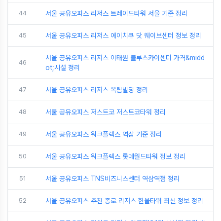
44
서울 공유오피스 리저스 트레이드타워 서울 기준 정리
45
서울 공유오피스 리저스 에이치큐 닷 웨이브센터 정보 정리
서울 공유오피스 리저스 이태원 블루스카이센터 가격&midd
46
ot;시설 정리
47
서울 공유오피스 리저스 옥림빌딩 정리
48
서울 공유오피스 저스트코 저스트코타워 정리
49
서울 공유오피스 워크플렉스 역삼 기준 정리
50
서울 공유오피스 워크플렉스 롯데월드타워 정보 정리
51
서울 공유오피스 TNS비즈니스센터 역삼역점 정리
52
서울 공유오피스 추천 종로 리저스 한올타워 최신 정보 정리