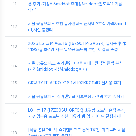
111
용 후기 (가성비&middot;휴대성&middot;윈도우11 기본
탑재)
서울 공유오피스 추천 슈가맨워크 군자역 2호점 가격&midd
112
ot;시설 총정리
2025 LG 그램 프로 16 (16Z90TP-GA5YK) 실사용 후기:
113
1.199kg 초경량 사무 업무용 노트북 추천, 이걸로 종결!
서울 공유오피스, 슈가맨워크 어린이대공원역점 완벽 분석
114
(가격&middot;시설&middot;후기)
115
GIGABYTE AERO X16 1VH93KRC94D 실사용 후기
116
서울 공유오피스, 슈가맨워크 서초역점 가격과 후기 총정리
LG그램 17 (17Z90SU-GRF6K) 초경량 노트북 솔직 후기,
117
사무 업무용 노트북 추천 이유와 램 업그레이드 꿀팁까지!
[서울 공유오피스] 슈가맨워크 학동역 1호점, 가격부터 시설
118