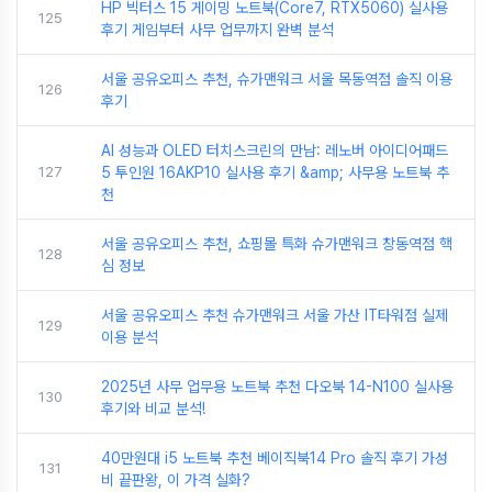
HP 빅터스 15 게이밍 노트북(Core7, RTX5060) 실사용
125
후기 게임부터 사무 업무까지 완벽 분석
서울 공유오피스 추천, 슈가맨워크 서울 목동역점 솔직 이용
126
후기
AI 성능과 OLED 터치스크린의 만남: 레노버 아이디어패드
127
5 투인원 16AKP10 실사용 후기 &amp; 사무용 노트북 추
천
서울 공유오피스 추천, 쇼핑몰 특화 슈가맨워크 창동역점 핵
128
심 정보
서울 공유오피스 추천 슈가맨워크 서울 가산 IT타워점 실제
129
이용 분석
2025년 사무 업무용 노트북 추천 다오북 14-N100 실사용
130
후기와 비교 분석!
40만원대 i5 노트북 추천 베이직북14 Pro 솔직 후기 가성
131
비 끝판왕, 이 가격 실화?