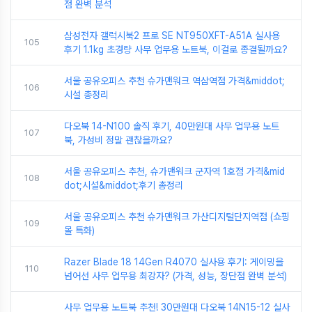
점 완벽 분석
삼성전자 갤럭시북2 프로 SE NT950XFT-A51A 실사용
105
후기 1.1kg 초경량 사무 업무용 노트북, 이걸로 종결될까요?
서울 공유오피스 추천 슈가맨워크 역삼역점 가격&middot;
106
시설 총정리
다오북 14-N100 솔직 후기, 40만원대 사무 업무용 노트
107
북, 가성비 정말 괜찮을까요?
서울 공유오피스 추천, 슈가맨워크 군자역 1호점 가격&mid
108
dot;시설&middot;후기 총정리
서울 공유오피스 추천 슈가맨워크 가산디지털단지역점 (쇼핑
109
몰 특화)
Razer Blade 18 14Gen R4070 실사용 후기: 게이밍을
110
넘어선 사무 업무용 최강자? (가격, 성능, 장단점 완벽 분석)
사무 업무용 노트북 추천! 30만원대 다오북 14N15-12 실사