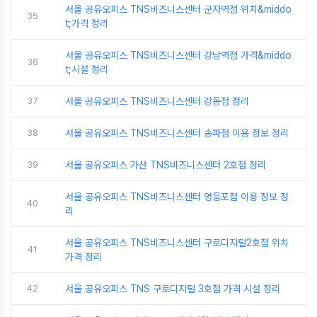
서울 공유오피스 TNS비즈니스센터 군자역점 위치&middo
35
t;가격 정리
서울 공유오피스 TNS비즈니스센터 강남역점 가격&middo
36
t;시설 정리
37
서울 공유오피스 TNS비즈니스센터 강동점 정리
38
서울 공유오피스 TNS비즈니스센터 송파점 이용 정보 정리
39
서울 공유오피스 가산 TNS비즈니스센터 2호점 정리
서울 공유오피스 TNS비즈니스센터 영등포점 이용 정보 정
40
리
서울 공유오피스 TNS비즈니스센터 구로디지털2호점 위치
41
가격 정리
42
서울 공유오피스 TNS 구로디지털 3호점 가격 시설 정리