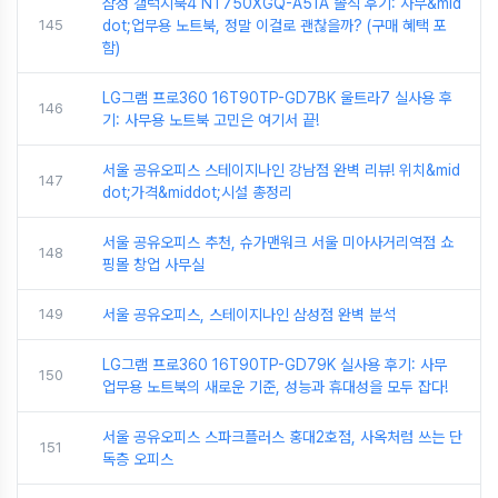
삼성 갤럭시북4 NT750XGQ-A51A 솔직 후기: 사무&mid
145
dot;업무용 노트북, 정말 이걸로 괜찮을까? (구매 혜택 포
함)
LG그램 프로360 16T90TP-GD7BK 울트라7 실사용 후
146
기: 사무용 노트북 고민은 여기서 끝!
서울 공유오피스 스테이지나인 강남점 완벽 리뷰! 위치&mid
147
dot;가격&middot;시설 총정리
서울 공유오피스 추천, 슈가맨워크 서울 미아사거리역점 쇼
148
핑몰 창업 사무실
149
서울 공유오피스, 스테이지나인 삼성점 완벽 분석
LG그램 프로360 16T90TP-GD79K 실사용 후기: 사무
150
업무용 노트북의 새로운 기준, 성능과 휴대성을 모두 잡다!
서울 공유오피스 스파크플러스 홍대2호점, 사옥처럼 쓰는 단
151
독층 오피스