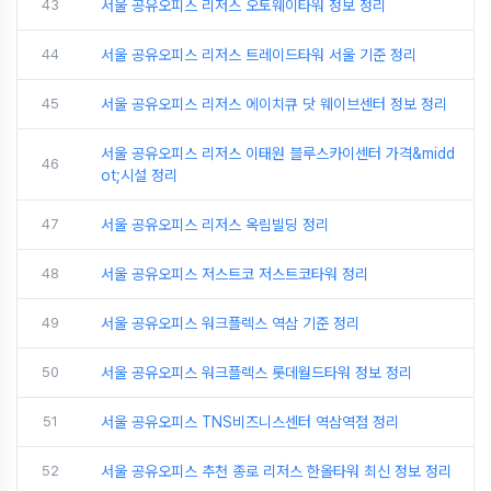
43
서울 공유오피스 리저스 오토웨이타워 정보 정리
44
서울 공유오피스 리저스 트레이드타워 서울 기준 정리
45
서울 공유오피스 리저스 에이치큐 닷 웨이브센터 정보 정리
서울 공유오피스 리저스 이태원 블루스카이센터 가격&midd
46
ot;시설 정리
47
서울 공유오피스 리저스 옥림빌딩 정리
48
서울 공유오피스 저스트코 저스트코타워 정리
49
서울 공유오피스 워크플렉스 역삼 기준 정리
50
서울 공유오피스 워크플렉스 롯데월드타워 정보 정리
51
서울 공유오피스 TNS비즈니스센터 역삼역점 정리
52
서울 공유오피스 추천 종로 리저스 한올타워 최신 정보 정리