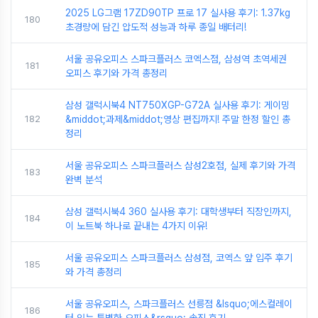
2025 LG그램 17ZD90TP 프로 17 실사용 후기: 1.37kg
180
초경량에 담긴 압도적 성능과 하루 종일 배터리!
서울 공유오피스 스파크플러스 코엑스점, 삼성역 초역세권
181
오피스 후기와 가격 총정리
삼성 갤럭시북4 NT750XGP-G72A 실사용 후기: 게이밍
182
&middot;과제&middot;영상 편집까지! 주말 한정 할인 총
정리
서울 공유오피스 스파크플러스 삼성2호점, 실제 후기와 가격
183
완벽 분석
삼성 갤럭시북4 360 실사용 후기: 대학생부터 직장인까지,
184
이 노트북 하나로 끝내는 4가지 이유!
서울 공유오피스 스파크플러스 삼성점, 코엑스 앞 입주 후기
185
와 가격 총정리
서울 공유오피스, 스파크플러스 선릉점 &lsquo;에스컬레이
186