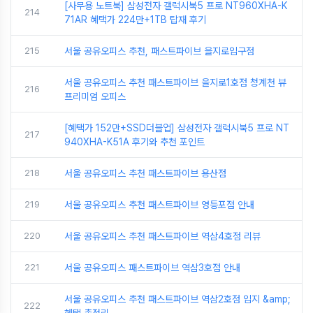
[사무용 노트북] 삼성전자 갤럭시북5 프로 NT960XHA-K
214
71AR 혜택가 224만+1TB 탑재 후기
215
서울 공유오피스 추천, 패스트파이브 을지로입구점
서울 공유오피스 추천 패스트파이브 을지로1호점 청계천 뷰
216
프리미엄 오피스
[혜택가 152만+SSD더블업] 삼성전자 갤럭시북5 프로 NT
217
940XHA-K51A 후기와 추천 포인트
218
서울 공유오피스 추천 패스트파이브 용산점
219
서울 공유오피스 추천 패스트파이브 영등포점 안내
220
서울 공유오피스 추천 패스트파이브 역삼4호점 리뷰
221
서울 공유오피스 패스트파이브 역삼3호점 안내
서울 공유오피스 추천 패스트파이브 역삼2호점 입지 &amp;
222