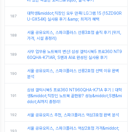
터 있는 특별한 오피스&rsquo; 솔직 후기
대학생&middot;직장인 모두 만족! LG그램 15 (15ZD90R
187
U-GX54K) 실사용 후기 &amp; 최저가 혜택
서울 공유오피스, 스파크플러스 선릉3호점 솔직 후기 (위치,
188
가격, 시설 총정리)
사무 업무용 노트북의 변신! 삼성 갤럭시북5 프로360 NT9
189
60QHA-K71AR, S펜과 AI로 완성된 실사용 후기
서울 공유오피스, 스파크플러스 선릉2호점 선택 이유 완벽
190
분석
삼성 갤럭시북5 프로360 NT960QHA-K71A 후기｜대학
191
생&middot;직장인 노트북 끝판왕? 성능&middot;S펜&mi
ddot;AI까지 총정리!
192
서울 공유오피스 추천, 스파크플러스 역삼3호점 완벽 분석
서울 공유오피스, 스파크플러스 역삼2호점 가격&middot;
193