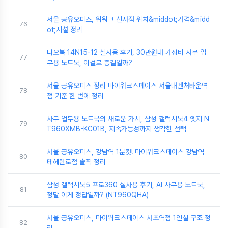
서울 공유오피스, 위워크 신사점 위치&middot;가격&midd
76
ot;시설 정리
다오북 14N15-12 실사용 후기, 30만원대 가성비 사무 업
77
무용 노트북, 이걸로 종결일까?
서울 공유오피스 정리 마이워크스페이스 서울대벤처타운역
78
점 기준 한 번에 정리
사무 업무용 노트북의 새로운 가치, 삼성 갤럭시북4 엣지 N
79
T960XMB-KC01B, 지속가능성까지 생각한 선택
서울 공유오피스, 강남역 1분컷! 마이워크스페이스 강남역
80
테헤란로점 솔직 정리
삼성 갤럭시북5 프로360 실사용 후기, AI 사무용 노트북,
81
정말 이게 정답일까? (NT960QHA)
서울 공유오피스, 마이워크스페이스 서초역점 1인실 구조 정
82