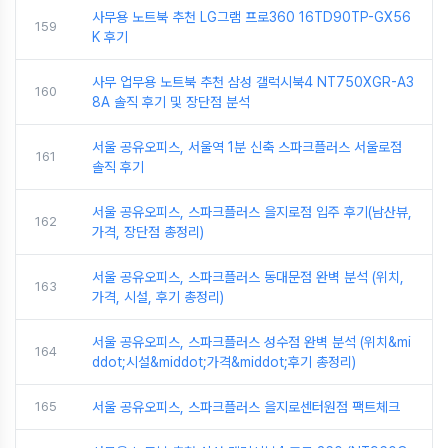
사무용 노트북 추천 LG그램 프로360 16TD90TP-GX56
159
K 후기
사무 업무용 노트북 추천 삼성 갤럭시북4 NT750XGR-A3
160
8A 솔직 후기 및 장단점 분석
서울 공유오피스, 서울역 1분 신축 스파크플러스 서울로점
161
솔직 후기
서울 공유오피스, 스파크플러스 을지로점 입주 후기(남산뷰,
162
가격, 장단점 총정리)
서울 공유오피스, 스파크플러스 동대문점 완벽 분석 (위치,
163
가격, 시설, 후기 총정리)
서울 공유오피스, 스파크플러스 성수점 완벽 분석 (위치&mi
164
ddot;시설&middot;가격&middot;후기 총정리)
165
서울 공유오피스, 스파크플러스 을지로센터원점 팩트체크