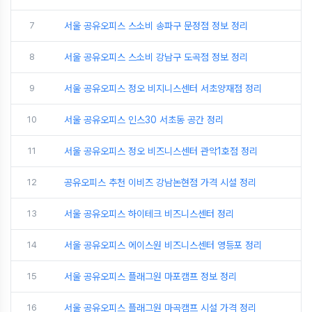
7
서울 공유오피스 스소비 송파구 문정점 정보 정리
8
서울 공유오피스 스소비 강남구 도곡점 정보 정리
9
서울 공유오피스 정오 비지니스센터 서초양재점 정리
10
서울 공유오피스 인스30 서초동 공간 정리
11
서울 공유오피스 정오 비즈니스센터 관악1호점 정리
12
공유오피스 추천 이비즈 강남논현점 가격 시설 정리
13
서울 공유오피스 하이테크 비즈니스센터 정리
14
서울 공유오피스 에이스원 비즈니스센터 영등포 정리
15
서울 공유오피스 플래그원 마포캠프 정보 정리
16
서울 공유오피스 플래그원 마곡캠프 시설 가격 정리