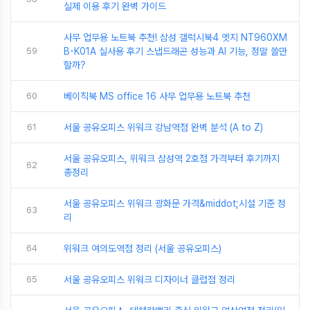
실제 이용 후기 완벽 가이드
사무 업무용 노트북 추천! 삼성 갤럭시북4 엣지 NT960XM
59
B-K01A 실사용 후기 스냅드래곤 성능과 AI 기능, 정말 쓸만
할까?
60
베이직북 MS office 16 사무 업무용 노트북 추천
61
서울 공유오피스 위워크 강남역점 완벽 분석 (A to Z)
서울 공유오피스, 위워크 삼성역 2호점 가격부터 후기까지
62
총정리
서울 공유오피스 위워크 광화문 가격&middot;시설 기준 정
63
리
64
위워크 여의도역점 정리 (서울 공유오피스)
65
서울 공유오피스 위워크 디자이너 클럽점 정리