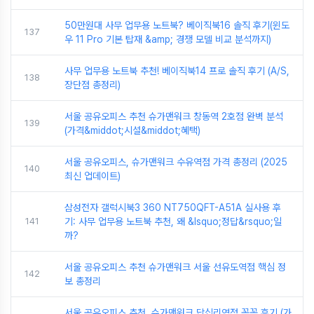
50만원대 사무 업무용 노트북? 베이직북16 솔직 후기(윈도
137
우 11 Pro 기본 탑재 &amp; 경쟁 모델 비교 분석까지)
사무 업무용 노트북 추천! 베이직북14 프로 솔직 후기 (A/S,
138
장단점 총정리)
서울 공유오피스 추천 슈가맨워크 창동역 2호점 완벽 분석
139
(가격&middot;시설&middot;혜택)
서울 공유오피스, 슈가맨워크 수유역점 가격 총정리 (2025
140
최신 업데이트)
삼성전자 갤럭시북3 360 NT750QFT-A51A 실사용 후
141
기: 사무 업무용 노트북 추천, 왜 &lsquo;정답&rsquo;일
까?
서울 공유오피스 추천 슈가맨워크 서울 선유도역점 핵심 정
142
보 총정리
서울 공유오피스 추천, 슈가맨워크 답십리역점 꼼꼼 후기 (가