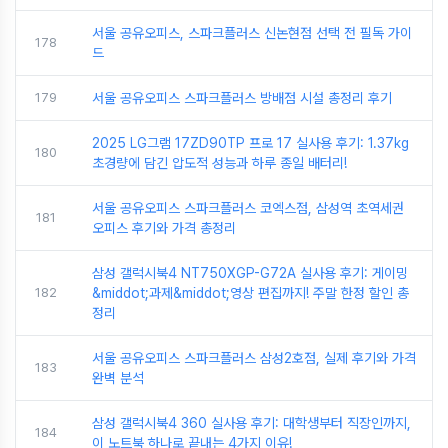
서울 공유오피스, 스파크플러스 신논현점 선택 전 필독 가이
178
드
179
서울 공유오피스 스파크플러스 방배점 시설 총정리 후기
2025 LG그램 17ZD90TP 프로 17 실사용 후기: 1.37kg
180
초경량에 담긴 압도적 성능과 하루 종일 배터리!
서울 공유오피스 스파크플러스 코엑스점, 삼성역 초역세권
181
오피스 후기와 가격 총정리
삼성 갤럭시북4 NT750XGP-G72A 실사용 후기: 게이밍
182
&middot;과제&middot;영상 편집까지! 주말 한정 할인 총
정리
서울 공유오피스 스파크플러스 삼성2호점, 실제 후기와 가격
183
완벽 분석
삼성 갤럭시북4 360 실사용 후기: 대학생부터 직장인까지,
184
이 노트북 하나로 끝내는 4가지 이유!