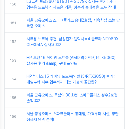
LG그램 프로360 16T90TP-GD79K 실사용 후기: 사무
150
업무용 노트북의 새로운 기준, 성능과 휴대성을 모두 잡다!
서울 공유오피스 스파크플러스 홍대2호점, 사옥처럼 쓰는 단
151
독층 오피스
사무용 노트북 추천, 삼성전자 갤럭시북4 울트라 NT960X
152
GL-X94A 실사용 후기
HP 오멘 16 게이밍 노트북 (AMD 라이젠9, RTX5060)
153
실사용 후기 &amp; 구매 포인트
HP 빅터스 15 게이밍 노트북(인텔 i5/RTX3050) 후기 :
154
게임부터 사무 업무까지 되는 가성비 끝판왕?
서울 공유오피스, 뚝섬역 30초컷! 스파크플러스 성수2호점
155
솔직 후기
서울 공유오피스 스파크플러스 홍대점, 가격부터 시설, 장단
156
점까지 완벽 분석!