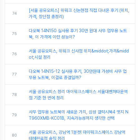
[서울 공유오피스] 위워크 신논현점 직접 다녀온 후기 (위치,
74
가격, 장단점 총정리)
다오북 14N150 실사용 후기 30만 원대 사무 업무용 노트
75
북, 이 가격에 이런 성능이?
서울 공유오피스, 위워크 신사점 위치&middot;가격&midd
76
ot;시설 정리
다오북 14N15-12 실사용 후기, 30만원대 가성비 사무 업
77
무용 노트북, 이걸로 종결일까?
서울 공유오피스 정리 마이워크스페이스 서울대벤처타운역
78
점 기준 한 번에 정리
사무 업무용 노트북의 새로운 가치, 삼성 갤럭시북4 엣지 N
79
T960XMB-KC01B, 지속가능성까지 생각한 선택
서울 공유오피스, 강남역 1분컷! 마이워크스페이스 강남역
80
테헤란로점 솔직 정리