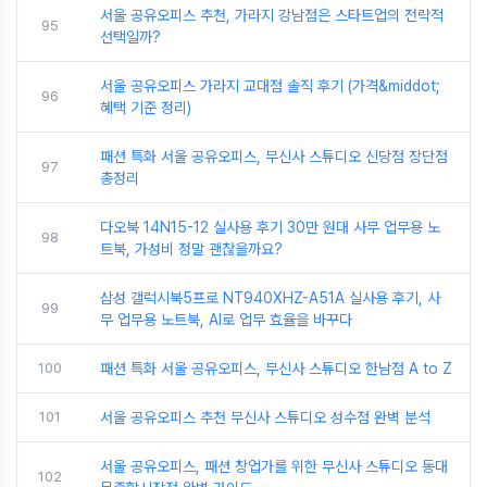
서울 공유오피스 추천, 가라지 강남점은 스타트업의 전략적
95
선택일까?
서울 공유오피스 가라지 교대점 솔직 후기 (가격&middot;
96
혜택 기준 정리)
패션 특화 서울 공유오피스, 무신사 스튜디오 신당점 장단점
97
총정리
다오북 14N15-12 실사용 후기 30만 원대 사무 업무용 노
98
트북, 가성비 정말 괜찮을까요?
삼성 갤럭시북5프로 NT940XHZ-A51A 실사용 후기, 사
99
무 업무용 노트북, AI로 업무 효율을 바꾸다
100
패션 특화 서울 공유오피스, 무신사 스튜디오 한남점 A to Z
101
서울 공유오피스 추천 무신사 스튜디오 성수점 완벽 분석
서울 공유오피스, 패션 창업가를 위한 무신사 스튜디오 동대
102