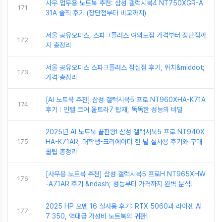
사무 업무용 노트북 추천: 삼성 갤럭시북4 NT750XGR-A
171
31A 솔직 후기 (장단점부터 비교까지)
서울 공유오피스, 스파크플러스 여의도점 가격부터 장단점까
172
지 총정리
서울 공유오피스 스파크플러스 잠실점 후기, 위치&middot;
173
가격 총정리
[AI 노트북 추천] 삼성 갤럭시북5 프로 NT960XHA-K71A
174
후기 : 인텔 코어 울트라7 탑재, 똑똑한 성능의 비밀
2025년 AI 노트북 끝판왕! 삼성 갤럭시북5 프로 NT940X
175
HA-K71AR, 대학생-크리에이터 한 달 실사용 후기와 구매
꿀팁 총정리
[사무용 노트북 추천] 삼성 갤럭시북5 프로H NT965XHW
176
-A71AR 후기 &ndash; 성능부터 가격까지 완벽 분석!
2025 HP 오멘 16 실사용 후기: RTX 5060과 라이젠 AI
177
7 350, 역대급 가성비 노트북의 귀환!