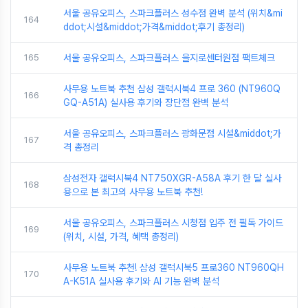
서울 공유오피스, 스파크플러스 성수점 완벽 분석 (위치&mi
164
ddot;시설&middot;가격&middot;후기 총정리)
165
서울 공유오피스, 스파크플러스 을지로센터원점 팩트체크
사무용 노트북 추천 삼성 갤럭시북4 프로 360 (NT960Q
166
GQ-A51A) 실사용 후기와 장단점 완벽 분석
서울 공유오피스, 스파크플러스 광화문점 시설&middot;가
167
격 총정리
삼성전자 갤럭시북4 NT750XGR-A58A 후기 한 달 실사
168
용으로 본 최고의 사무용 노트북 추천!
서울 공유오피스, 스파크플러스 시청점 입주 전 필독 가이드
169
(위치, 시설, 가격, 혜택 총정리)
사무용 노트북 추천! 삼성 갤럭시북5 프로360 NT960QH
170
A-K51A 실사용 후기와 AI 기능 완벽 분석