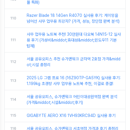
몰 특화)
Razer Blade 18 14Gen R4070 실사용 후기: 게이밍을
110
넘어선 사무 업무용 최강자? (가격, 성능, 장단점 완벽 분석)
사무 업무용 노트북 추천! 30만원대 다오북 14N15-12 실사
111
용 후기 (가성비&middot;휴대성&middot;윈도우11 기본
탑재)
서울 공유오피스 추천 슈가맨워크 군자역 2호점 가격&midd
112
ot;시설 총정리
2025 LG 그램 프로 16 (16Z90TP-GA5YK) 실사용 후기:
113
1.199kg 초경량 사무 업무용 노트북 추천, 이걸로 종결!
서울 공유오피스, 슈가맨워크 어린이대공원역점 완벽 분석
114
(가격&middot;시설&middot;후기)
115
GIGABYTE AERO X16 1VH93KRC94D 실사용 후기
116
서울 공유오피스, 슈가맨워크 서초역점 가격과 후기 총정리