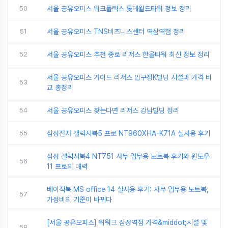
50
서울 공유오피스 워크플렉스 롯데월드타워 정보 정리
51
서울 공유오피스 TNS비즈니스센터 역삼역점 정리
52
서울 공유오피스 추천 종로 리저스 한올타워 최신 정보 정리
서울 공유오피스 가이드 리저스 압구정K빌딩 시설과 가격 비
53
교 총정리
54
서울 공유오피스 찾는다면 리저스 강남빌딩 정리
55
삼성전자 갤럭시북5 프로 NT960XHA-K71A 실사용 후기
삼성 갤럭시북4 NT751 사무 업무용 노트북 후기와 윈도우
56
11 프로의 매력
베이직북 MS office 14 실사용 후기: 사무 업무용 노트북,
57
가성비의 기준이 바뀌다
[서울 공유오피스] 위워크 삼성역점 가격&middot;시설 및
58