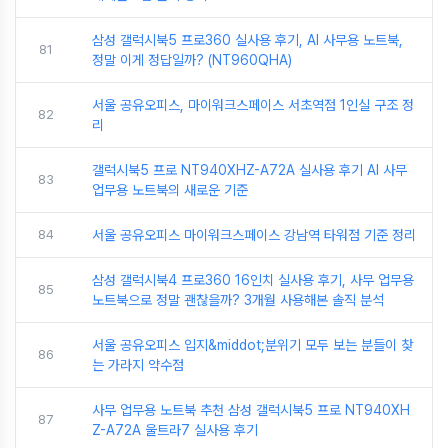
삼성 갤럭시북5 프로360 실사용 후기, AI 사무용 노트북,
81
정말 이게 정답일까? (NT960QHA)
서울 공유오피스, 마이워크스페이스 서초역점 1인실 구조 정
82
리
갤럭시북5 프로 NT940XHZ-A72A 실사용 후기 AI 사무
83
업무용 노트북의 새로운 기준
84
서울 공유오피스 마이워크스페이스 강남역 타워점 기준 정리
삼성 갤럭시북4 프로360 16인치 실사용 후기, 사무 업무용
85
노트북으로 정말 괜찮을까? 3개월 사용해본 솔직 분석
서울 공유오피스 입지&middot;분위기 모두 보는 분들이 찾
86
는 가라지 약수점
사무 업무용 노트북 추천 삼성 갤럭시북5 프로 NT940XH
87
Z-A72A 울트라7 실사용 후기