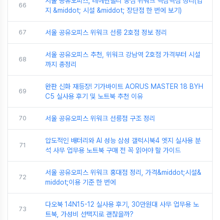
서울 공유오피스, 테헤란밸리 중심 위워크 역삼역점 정리(입
66
지 &middot; 시설 &middot; 장단점 한 번에 보기)
67
서울 공유오피스 위워크 선릉 2호점 정보 정리
서울 공유오피스 추천, 위워크 강남역 2호점 가격부터 시설
68
까지 총정리
완판 신화 재등장! 기가바이트 AORUS MASTER 18 BYH
69
C5 실사용 후기 및 노트북 추천 이유
70
서울 공유오피스 위워크 선릉점 구조 정리
압도적인 배터리와 AI 성능 삼성 갤럭시북4 엣지 실사용 분
71
석 사무 업무용 노트북 구매 전 꼭 읽어야 할 가이드
서울 공유오피스 위워크 홍대점 정리, 가격&middot;시설&
72
middot;이용 기준 한 번에
다오북 14N15-12 실사용 후기, 30만원대 사무 업무용 노
73
트북, 가성비 선택지로 괜찮을까?