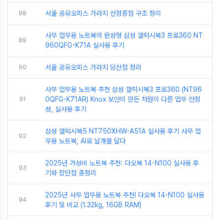
88
서울 공유오피스 가라지 선정릉점 구조 정리
사무 업무용 노트북의 완성형 삼성 갤럭시북3 프로360 NT
89
960QFG-K71A 실사용 후기
90
서울 공유오피스 가라지 당산점 정리
사무 업무용 노트북 추천 삼성 갤럭시북3 프로360 (NT96
91
0QFG-K71AR) Knox 보안이 만든 차원이 다른 업무 안정
성, 실사용 후기
삼성 갤럭시북5 NT750XHW-A51A 실사용 후기 사무 업
92
무용 노트북, AI로 날개를 달다
2025년 가성비 노트북 추천: 다오북 14-N100 실사용 후
93
기와 장단점 총정리
2025년 사무 업무용 노트북 추천! 다오북 14-N100 실사용
94
후기 및 비교 (1.32kg, 16GB RAM)