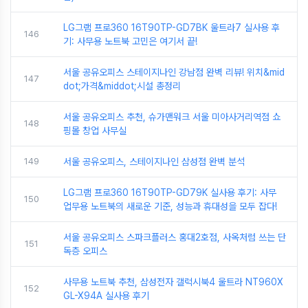
LG그램 프로360 16T90TP-GD7BK 울트라7 실사용 후
146
기: 사무용 노트북 고민은 여기서 끝!
서울 공유오피스 스테이지나인 강남점 완벽 리뷰! 위치&mid
147
dot;가격&middot;시설 총정리
서울 공유오피스 추천, 슈가맨워크 서울 미아사거리역점 쇼
148
핑몰 창업 사무실
149
서울 공유오피스, 스테이지나인 삼성점 완벽 분석
LG그램 프로360 16T90TP-GD79K 실사용 후기: 사무
150
업무용 노트북의 새로운 기준, 성능과 휴대성을 모두 잡다!
서울 공유오피스 스파크플러스 홍대2호점, 사옥처럼 쓰는 단
151
독층 오피스
사무용 노트북 추천, 삼성전자 갤럭시북4 울트라 NT960X
152
GL-X94A 실사용 후기