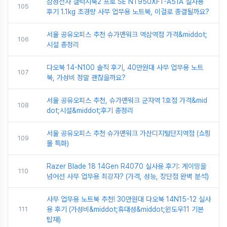
삼성전자 갤럭시북2 프로 SE NT950XFT-A51A 실사용
105
후기 1.1kg 초경량 사무 업무용 노트북, 이걸로 종결될까요?
서울 공유오피스 추천 슈가맨워크 역삼역점 가격&middot;
106
시설 총정리
다오북 14-N100 솔직 후기, 40만원대 사무 업무용 노트
107
북, 가성비 정말 괜찮을까요?
서울 공유오피스 추천, 슈가맨워크 군자역 1호점 가격&mid
108
dot;시설&middot;후기 총정리
서울 공유오피스 추천 슈가맨워크 가산디지털단지역점 (쇼핑
109
몰 특화)
Razer Blade 18 14Gen R4070 실사용 후기: 게이밍을
110
넘어선 사무 업무용 최강자? (가격, 성능, 장단점 완벽 분석)
사무 업무용 노트북 추천! 30만원대 다오북 14N15-12 실사
111
용 후기 (가성비&middot;휴대성&middot;윈도우11 기본
탑재)