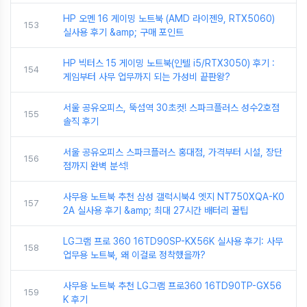
HP 오멘 16 게이밍 노트북 (AMD 라이젠9, RTX5060)
153
실사용 후기 &amp; 구매 포인트
HP 빅터스 15 게이밍 노트북(인텔 i5/RTX3050) 후기 :
154
게임부터 사무 업무까지 되는 가성비 끝판왕?
서울 공유오피스, 뚝섬역 30초컷! 스파크플러스 성수2호점
155
솔직 후기
서울 공유오피스 스파크플러스 홍대점, 가격부터 시설, 장단
156
점까지 완벽 분석!
사무용 노트북 추천 삼성 갤럭시북4 엣지 NT750XQA-K0
157
2A 실사용 후기 &amp; 최대 27시간 배터리 꿀팁
LG그램 프로 360 16TD90SP-KX56K 실사용 후기: 사무
158
업무용 노트북, 왜 이걸로 정착했을까?
사무용 노트북 추천 LG그램 프로360 16TD90TP-GX56
159
K 후기