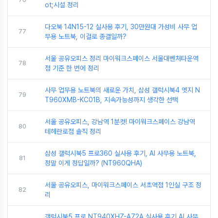
ot;시설 정리
다오북 14N15-12 실사용 후기, 30만원대 가성비 사무 업
77
무용 노트북, 이걸로 종결일까?
서울 공유오피스 정리 마이워크스페이스 서울대벤처타운역
78
점 기준 한 번에 정리
사무 업무용 노트북의 새로운 가치, 삼성 갤럭시북4 엣지 N
79
T960XMB-KC01B, 지속가능성까지 생각한 선택
서울 공유오피스, 강남역 1분컷! 마이워크스페이스 강남역
80
테헤란로점 솔직 정리
삼성 갤럭시북5 프로360 실사용 후기, AI 사무용 노트북,
81
정말 이게 정답일까? (NT960QHA)
서울 공유오피스, 마이워크스페이스 서초역점 1인실 구조 정
82
리
갤럭시북5 프로 NT940XHZ-A72A 실사용 후기 AI 사무