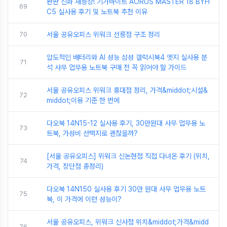
완판 신화 재등장! 기가바이트 AORUS MASTER 18 BYH
69
C5 실사용 후기 및 노트북 추천 이유
70
서울 공유오피스 위워크 선릉점 구조 정리
압도적인 배터리와 AI 성능 삼성 갤럭시북4 엣지 실사용 분
71
석 사무 업무용 노트북 구매 전 꼭 읽어야 할 가이드
서울 공유오피스 위워크 홍대점 정리, 가격&middot;시설&
72
middot;이용 기준 한 번에
다오북 14N15-12 실사용 후기, 30만원대 사무 업무용 노
73
트북, 가성비 선택지로 괜찮을까?
[서울 공유오피스] 위워크 신논현점 직접 다녀온 후기 (위치,
74
가격, 장단점 총정리)
다오북 14N150 실사용 후기 30만 원대 사무 업무용 노트
75
북, 이 가격에 이런 성능이?
서울 공유오피스, 위워크 신사점 위치&middot;가격&midd
76