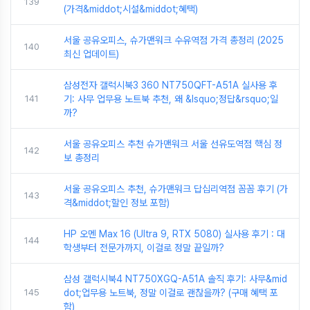
139
(가격&middot;시설&middot;혜택)
서울 공유오피스, 슈가맨워크 수유역점 가격 총정리 (2025
140
최신 업데이트)
삼성전자 갤럭시북3 360 NT750QFT-A51A 실사용 후
141
기: 사무 업무용 노트북 추천, 왜 &lsquo;정답&rsquo;일
까?
서울 공유오피스 추천 슈가맨워크 서울 선유도역점 핵심 정
142
보 총정리
서울 공유오피스 추천, 슈가맨워크 답십리역점 꼼꼼 후기 (가
143
격&middot;할인 정보 포함)
HP 오멘 Max 16 (Ultra 9, RTX 5080) 실사용 후기 : 대
144
학생부터 전문가까지, 이걸로 정말 끝일까?
삼성 갤럭시북4 NT750XGQ-A51A 솔직 후기: 사무&mid
145
dot;업무용 노트북, 정말 이걸로 괜찮을까? (구매 혜택 포
함)