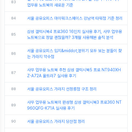
83
업무용 노트북의 새로운 기준
84
서울 공유오피스 마이워크스페이스 강남역 타워점 기준 정리
삼성 갤럭시북4 프로360 16인치 실사용 후기, 사무 업무용
85
노트북으로 정말 괜찮을까? 3개월 사용해본 솔직 분석
서울 공유오피스 입지&middot;분위기 모두 보는 분들이 찾
86
는 가라지 약수점
사무 업무용 노트북 추천 삼성 갤럭시북5 프로 NT940XH
87
Z-A72A 울트라7 실사용 후기
88
서울 공유오피스 가라지 선정릉점 구조 정리
사무 업무용 노트북의 완성형 삼성 갤럭시북3 프로360 NT
89
960QFG-K71A 실사용 후기
90
서울 공유오피스 가라지 당산점 정리