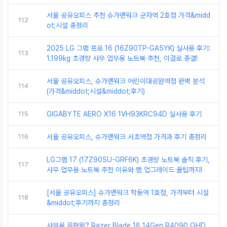
서울 공유오피스 추천 슈가맨워크 군자역 2호점 가격&midd
112
ot;시설 총정리
2025 LG 그램 프로 16 (16Z90TP-GA5YK) 실사용 후기:
113
1.199kg 초경량 사무 업무용 노트북 추천, 이걸로 종결!
서울 공유오피스, 슈가맨워크 어린이대공원역점 완벽 분석
114
(가격&middot;시설&middot;후기)
115
GIGABYTE AERO X16 1VH93KRC94D 실사용 후기
116
서울 공유오피스, 슈가맨워크 서초역점 가격과 후기 총정리
LG그램 17 (17Z90SU-GRF6K) 초경량 노트북 솔직 후기,
117
사무 업무용 노트북 추천 이유와 램 업그레이드 꿀팁까지!
[서울 공유오피스] 슈가맨워크 학동역 1호점, 가격부터 시설
118
&middot;후기까지 총정리
사무용 끝판왕? Razer Blade 18 14Gen R4090 QHD