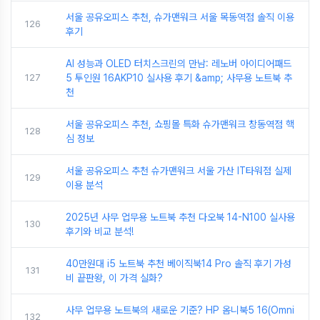
서울 공유오피스 추천, 슈가맨워크 서울 목동역점 솔직 이용
126
후기
AI 성능과 OLED 터치스크린의 만남: 레노버 아이디어패드
127
5 투인원 16AKP10 실사용 후기 &amp; 사무용 노트북 추
천
서울 공유오피스 추천, 쇼핑몰 특화 슈가맨워크 창동역점 핵
128
심 정보
서울 공유오피스 추천 슈가맨워크 서울 가산 IT타워점 실제
129
이용 분석
2025년 사무 업무용 노트북 추천 다오북 14-N100 실사용
130
후기와 비교 분석!
40만원대 i5 노트북 추천 베이직북14 Pro 솔직 후기 가성
131
비 끝판왕, 이 가격 실화?
사무 업무용 노트북의 새로운 기준? HP 옴니북5 16(Omni
132