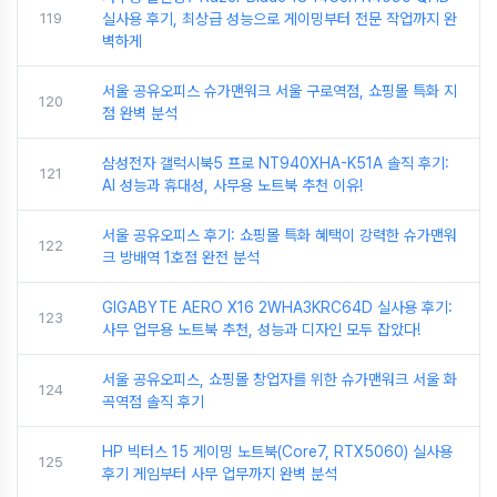
119
실사용 후기, 최상급 성능으로 게이밍부터 전문 작업까지 완
벽하게
서울 공유오피스 슈가맨워크 서울 구로역점, 쇼핑몰 특화 지
120
점 완벽 분석
삼성전자 갤럭시북5 프로 NT940XHA-K51A 솔직 후기:
121
AI 성능과 휴대성, 사무용 노트북 추천 이유!
서울 공유오피스 후기: 쇼핑몰 특화 혜택이 강력한 슈가맨워
122
크 방배역 1호점 완전 분석
GIGABYTE AERO X16 2WHA3KRC64D 실사용 후기:
123
사무 업무용 노트북 추천, 성능과 디자인 모두 잡았다!
서울 공유오피스, 쇼핑몰 창업자를 위한 슈가맨워크 서울 화
124
곡역점 솔직 후기
HP 빅터스 15 게이밍 노트북(Core7, RTX5060) 실사용
125
후기 게임부터 사무 업무까지 완벽 분석