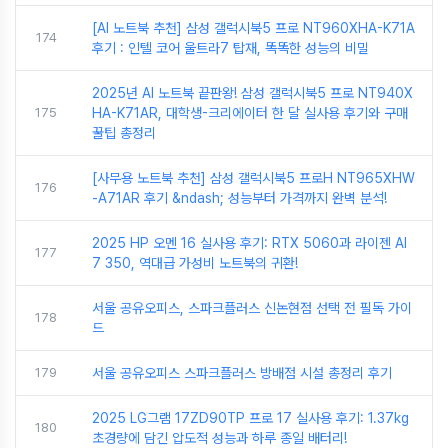
[AI 노트북 추천] 삼성 갤럭시북5 프로 NT960XHA-K71A
174
후기 : 인텔 코어 울트라7 탑재, 똑똑한 성능의 비밀
2025년 AI 노트북 끝판왕! 삼성 갤럭시북5 프로 NT940X
175
HA-K71AR, 대학생-크리에이터 한 달 실사용 후기와 구매
꿀팁 총정리
[사무용 노트북 추천] 삼성 갤럭시북5 프로H NT965XHW
176
-A71AR 후기 &ndash; 성능부터 가격까지 완벽 분석!
2025 HP 오멘 16 실사용 후기: RTX 5060과 라이젠 AI
177
7 350, 역대급 가성비 노트북의 귀환!
서울 공유오피스, 스파크플러스 신논현점 선택 전 필독 가이
178
드
179
서울 공유오피스 스파크플러스 방배점 시설 총정리 후기
2025 LG그램 17ZD90TP 프로 17 실사용 후기: 1.37kg
180
초경량에 담긴 압도적 성능과 하루 종일 배터리!