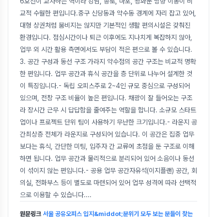
6호선이 교차하는 역이라 강남, 종로, 마포, 광화문 방향 이동이 비
교적 수월한 편입니다.중구 신당동과 약수동 경계에 자리 잡고 있어,
대형 상권처럼 붐비지는 않지만 기본적인 생활 편의시설은 갖춰진
환경입니다. 점심시간이나 퇴근 이후에도 지나치게 복잡하지 않아,
업무 외 시간 활용 측면에서도 부담이 적은 편으로 볼 수 있습니다.
3. 공간 구성과 동선 구조 가라지 약수점의 공간 구조는 비교적 명확
한 편입니다. 업무 공간과 휴식 공간을 층 단위로 나누어 설계한 것
이 특징입니다.- 독립 오피스주로 2~4인 규모 중심으로 구성되어
있으며, 전창 구조 비율이 높은 편입니다. 채광이 잘 들어오는 구조
라 장시간 근무 시 답답함을 줄여주는 역할을 합니다. 소규모 스타트
업이나 프로젝트 단위 팀이 사용하기 무난한 크기입니다.- 라운지 공
간최상층 전체가 라운지로 구성되어 있습니다. 이 공간은 집중 업무
보다는 휴식, 간단한 미팅, 입주자 간 교류에 초점을 둔 구조로 이해
하면 됩니다. 업무 공간과 물리적으로 분리되어 있어 소음이나 동선
이 섞이지 않는 편입니다.- 공용 업무 공간자유석(이지플랜) 공간, 회
의실, 전화부스 등이 별도로 마련되어 있어 업무 성격에 따라 선택적
으로 이용할 수 있습니다.
...
원문링크
서울 공유오피스 입지&middot;분위기 모두 보는 분들이 찾는