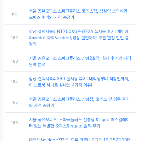
서울 공유오피스 스파크플러스 코엑스점, 삼성역 초역세권
181
오피스 후기와 가격 총정리
삼성 갤럭시북4 NT750XGP-G72A 실사용 후기: 게이밍
182
&middot;과제&middot;영상 편집까지! 주말 한정 할인 총
정리
서울 공유오피스 스파크플러스 삼성2호점, 실제 후기와 가격
183
완벽 분석
삼성 갤럭시북4 360 실사용 후기: 대학생부터 직장인까지,
184
이 노트북 하나로 끝내는 4가지 이유!
서울 공유오피스 스파크플러스 삼성점, 코엑스 앞 입주 후기
185
와 가격 총정리
서울 공유오피스, 스파크플러스 선릉점 &lsquo;에스컬레이
186
터 있는 특별한 오피스&rsquo; 솔직 후기
대학생&middot;직장인 모두 만족! LG그램 15 (15ZD90R