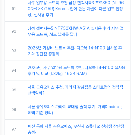
사무 업무용 노트북 추천 삼성 갤럭시북3 프로360 (NT96
91
0QFG-K71AR) Knox 보안이 만든 차원이 다른 업무 안정
성, 실사용 후기
삼성 갤럭시북5 NT750XHW-A51A 실사용 후기 사무 업
92
무용 노트북, AI로 날개를 달다
2025년 가성비 노트북 추천: 다오북 14-N100 실사용 후
93
기와 장단점 총정리
2025년 사무 업무용 노트북 추천! 다오북 14-N100 실사용
94
후기 및 비교 (1.32kg, 16GB RAM)
서울 공유오피스 추천, 가라지 강남점은 스타트업의 전략적
95
선택일까?
서울 공유오피스 가라지 교대점 솔직 후기 (가격&middot;
96
혜택 기준 정리)
패션 특화 서울 공유오피스, 무신사 스튜디오 신당점 장단점
97
총정리