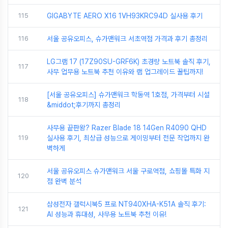
115
GIGABYTE AERO X16 1VH93KRC94D 실사용 후기
116
서울 공유오피스, 슈가맨워크 서초역점 가격과 후기 총정리
LG그램 17 (17Z90SU-GRF6K) 초경량 노트북 솔직 후기,
117
사무 업무용 노트북 추천 이유와 램 업그레이드 꿀팁까지!
[서울 공유오피스] 슈가맨워크 학동역 1호점, 가격부터 시설
118
&middot;후기까지 총정리
사무용 끝판왕? Razer Blade 18 14Gen R4090 QHD
119
실사용 후기, 최상급 성능으로 게이밍부터 전문 작업까지 완
벽하게
서울 공유오피스 슈가맨워크 서울 구로역점, 쇼핑몰 특화 지
120
점 완벽 분석
삼성전자 갤럭시북5 프로 NT940XHA-K51A 솔직 후기:
121
AI 성능과 휴대성, 사무용 노트북 추천 이유!