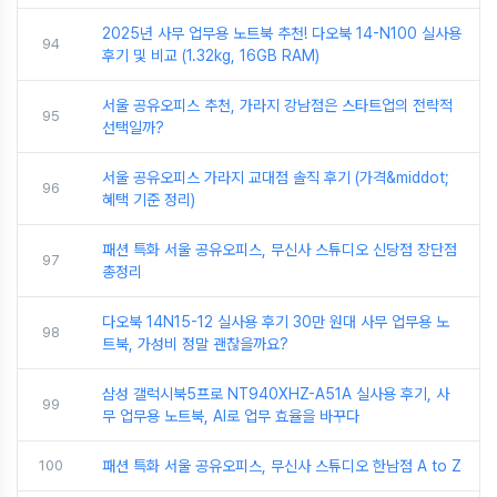
2025년 사무 업무용 노트북 추천! 다오북 14-N100 실사용
94
후기 및 비교 (1.32kg, 16GB RAM)
서울 공유오피스 추천, 가라지 강남점은 스타트업의 전략적
95
선택일까?
서울 공유오피스 가라지 교대점 솔직 후기 (가격&middot;
96
혜택 기준 정리)
패션 특화 서울 공유오피스, 무신사 스튜디오 신당점 장단점
97
총정리
다오북 14N15-12 실사용 후기 30만 원대 사무 업무용 노
98
트북, 가성비 정말 괜찮을까요?
삼성 갤럭시북5프로 NT940XHZ-A51A 실사용 후기, 사
99
무 업무용 노트북, AI로 업무 효율을 바꾸다
100
패션 특화 서울 공유오피스, 무신사 스튜디오 한남점 A to Z