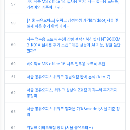
베이직북 MS office 14 실사용 후기: 사무 업무용 노트북,
57
가성비의 기준이 바뀌다
[서울 공유오피스] 위워크 삼성역점 가격&middot;시설 및
58
실제 이용 후기 완벽 가이드
사무 업무용 노트북 추천! 삼성 갤럭시북4 엣지 NT960XM
59
B-K01A 실사용 후기 스냅드래곤 성능과 AI 기능, 정말 쓸만
할까?
60
베이직북 MS office 16 사무 업무용 노트북 추천
61
서울 공유오피스 위워크 강남역점 완벽 분석 (A to Z)
서울 공유오피스, 위워크 삼성역 2호점 가격부터 후기까지
62
총정리
서울 공유오피스 위워크 광화문 가격&middot;시설 기준 정
63
리
64
위워크 여의도역점 정리 (서울 공유오피스)