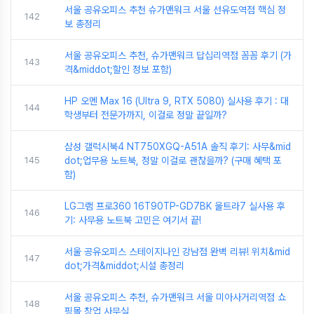
서울 공유오피스 추천 슈가맨워크 서울 선유도역점 핵심 정
142
보 총정리
서울 공유오피스 추천, 슈가맨워크 답십리역점 꼼꼼 후기 (가
143
격&middot;할인 정보 포함)
HP 오멘 Max 16 (Ultra 9, RTX 5080) 실사용 후기 : 대
144
학생부터 전문가까지, 이걸로 정말 끝일까?
삼성 갤럭시북4 NT750XGQ-A51A 솔직 후기: 사무&mid
145
dot;업무용 노트북, 정말 이걸로 괜찮을까? (구매 혜택 포
함)
LG그램 프로360 16T90TP-GD7BK 울트라7 실사용 후
146
기: 사무용 노트북 고민은 여기서 끝!
서울 공유오피스 스테이지나인 강남점 완벽 리뷰! 위치&mid
147
dot;가격&middot;시설 총정리
서울 공유오피스 추천, 슈가맨워크 서울 미아사거리역점 쇼
148
핑몰 창업 사무실