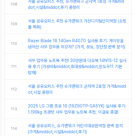
서울 공유오피스 추천, 슈가맨워크 군자역 1호점 가격&mid
108
dot;시설&middot;후기 총정리
서울 공유오피스 추천 슈가맨워크 가산디지털단지역점 (쇼핑
109
몰 특화)
Razer Blade 18 14Gen R4070 실사용 후기: 게이밍을
110
넘어선 사무 업무용 최강자? (가격, 성능, 장단점 완벽 분석)
사무 업무용 노트북 추천! 30만원대 다오북 14N15-12 실사
111
용 후기 (가성비&middot;휴대성&middot;윈도우11 기본
탑재)
서울 공유오피스 추천 슈가맨워크 군자역 2호점 가격&midd
112
ot;시설 총정리
2025 LG 그램 프로 16 (16Z90TP-GA5YK) 실사용 후기:
113
1.199kg 초경량 사무 업무용 노트북 추천, 이걸로 종결!
서울 공유오피스, 슈가맨워크 어린이대공원역점 완벽 분석
114
(가격&middot;시설&middot;후기)