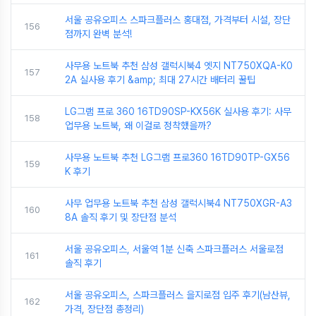
서울 공유오피스 스파크플러스 홍대점, 가격부터 시설, 장단
156
점까지 완벽 분석!
사무용 노트북 추천 삼성 갤럭시북4 엣지 NT750XQA-K0
157
2A 실사용 후기 &amp; 최대 27시간 배터리 꿀팁
LG그램 프로 360 16TD90SP-KX56K 실사용 후기: 사무
158
업무용 노트북, 왜 이걸로 정착했을까?
사무용 노트북 추천 LG그램 프로360 16TD90TP-GX56
159
K 후기
사무 업무용 노트북 추천 삼성 갤럭시북4 NT750XGR-A3
160
8A 솔직 후기 및 장단점 분석
서울 공유오피스, 서울역 1분 신축 스파크플러스 서울로점
161
솔직 후기
서울 공유오피스, 스파크플러스 을지로점 입주 후기(남산뷰,
162
가격, 장단점 총정리)