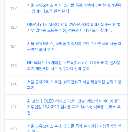
서울 공유오피스 후기: 쇼핑몰 특화 혜택이 강력한 슈가맨워
122
크 방배역 1호점 완전 분석
GIGABYTE AERO X16 2WHA3KRC64D 실사용 후기:
123
사무 업무용 노트북 추천, 성능과 디자인 모두 잡았다!
서울 공유오피스, 쇼핑몰 창업자를 위한 슈가맨워크 서울 화
124
곡역점 솔직 후기
HP 빅터스 15 게이밍 노트북(Core7, RTX5060) 실사용
125
후기 게임부터 사무 업무까지 완벽 분석
서울 공유오피스 추천, 슈가맨워크 서울 목동역점 솔직 이용
126
후기
AI 성능과 OLED 터치스크린의 만남: 레노버 아이디어패드
127
5 투인원 16AKP10 실사용 후기 &amp; 사무용 노트북 추
천
서울 공유오피스 추천, 쇼핑몰 특화 슈가맨워크 창동역점 핵
128