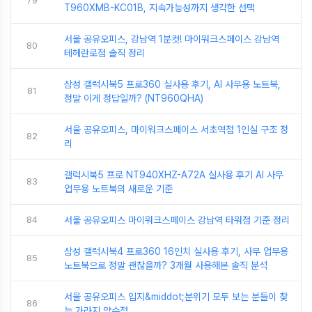
79
T960XMB-KC01B, 지속가능성까지 생각한 선택
서울 공유오피스, 강남역 1분컷! 마이워크스페이스 강남역
80
테헤란로점 솔직 정리
삼성 갤럭시북5 프로360 실사용 후기, AI 사무용 노트북,
81
정말 이게 정답일까? (NT960QHA)
서울 공유오피스, 마이워크스페이스 서초역점 1인실 구조 정
82
리
갤럭시북5 프로 NT940XHZ-A72A 실사용 후기 AI 사무
83
업무용 노트북의 새로운 기준
84
서울 공유오피스 마이워크스페이스 강남역 타워점 기준 정리
삼성 갤럭시북4 프로360 16인치 실사용 후기, 사무 업무용
85
노트북으로 정말 괜찮을까? 3개월 사용해본 솔직 분석
서울 공유오피스 입지&middot;분위기 모두 보는 분들이 찾
86
는 가라지 약수점