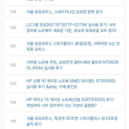
149
서울 공유오피스, 스테이지나인 삼성점 완벽 분석
LG그램 프로360 16T90TP-GD79K 실사용 후기: 사무
150
업무용 노트북의 새로운 기준, 성능과 휴대성을 모두 잡다!
서울 공유오피스 스파크플러스 홍대2호점, 사옥처럼 쓰는 단
151
독층 오피스
사무용 노트북 추천, 삼성전자 갤럭시북4 울트라 NT960X
152
GL-X94A 실사용 후기
HP 오멘 16 게이밍 노트북 (AMD 라이젠9, RTX5060)
153
실사용 후기 &amp; 구매 포인트
HP 빅터스 15 게이밍 노트북(인텔 i5/RTX3050) 후기 :
154
게임부터 사무 업무까지 되는 가성비 끝판왕?
서울 공유오피스, 뚝섬역 30초컷! 스파크플러스 성수2호점
155
솔직 후기