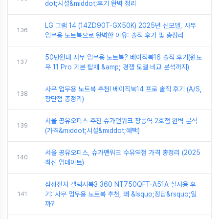
dot;시설&middot;후기 완벽 정리
LG 그램 14 (14ZD90T-GX50K) 2025년 신모델, 사무
136
업무용 노트북으로 완벽한 이유: 솔직 후기 및 총정리
50만원대 사무 업무용 노트북? 베이직북16 솔직 후기(윈도
137
우 11 Pro 기본 탑재 &amp; 경쟁 모델 비교 분석까지)
사무 업무용 노트북 추천! 베이직북14 프로 솔직 후기 (A/S,
138
장단점 총정리)
서울 공유오피스 추천 슈가맨워크 창동역 2호점 완벽 분석
139
(가격&middot;시설&middot;혜택)
서울 공유오피스, 슈가맨워크 수유역점 가격 총정리 (2025
140
최신 업데이트)
삼성전자 갤럭시북3 360 NT750QFT-A51A 실사용 후
141
기: 사무 업무용 노트북 추천, 왜 &lsquo;정답&rsquo;일
까?