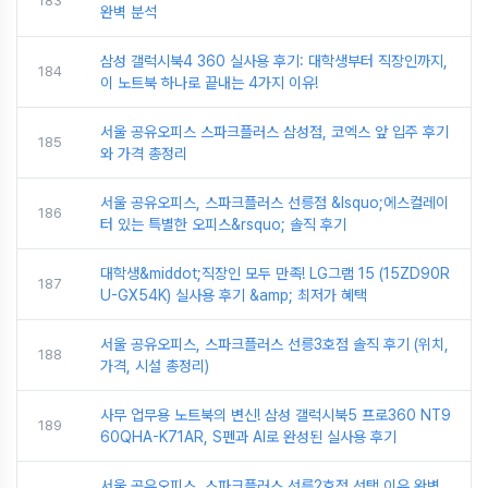
183
완벽 분석
삼성 갤럭시북4 360 실사용 후기: 대학생부터 직장인까지,
184
이 노트북 하나로 끝내는 4가지 이유!
서울 공유오피스 스파크플러스 삼성점, 코엑스 앞 입주 후기
185
와 가격 총정리
서울 공유오피스, 스파크플러스 선릉점 &lsquo;에스컬레이
186
터 있는 특별한 오피스&rsquo; 솔직 후기
대학생&middot;직장인 모두 만족! LG그램 15 (15ZD90R
187
U-GX54K) 실사용 후기 &amp; 최저가 혜택
서울 공유오피스, 스파크플러스 선릉3호점 솔직 후기 (위치,
188
가격, 시설 총정리)
사무 업무용 노트북의 변신! 삼성 갤럭시북5 프로360 NT9
189
60QHA-K71AR, S펜과 AI로 완성된 실사용 후기
서울 공유오피스, 스파크플러스 선릉2호점 선택 이유 완벽