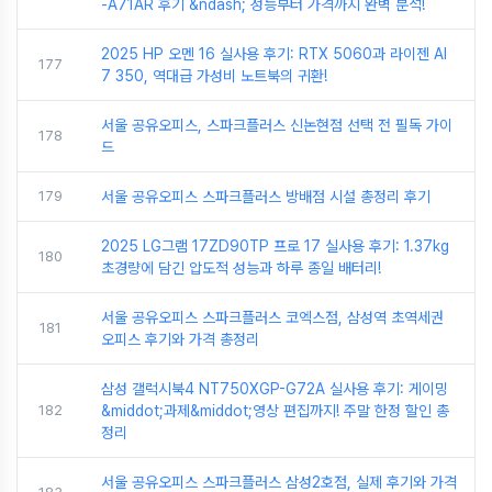
-A71AR 후기 &ndash; 성능부터 가격까지 완벽 분석!
2025 HP 오멘 16 실사용 후기: RTX 5060과 라이젠 AI
177
7 350, 역대급 가성비 노트북의 귀환!
서울 공유오피스, 스파크플러스 신논현점 선택 전 필독 가이
178
드
179
서울 공유오피스 스파크플러스 방배점 시설 총정리 후기
2025 LG그램 17ZD90TP 프로 17 실사용 후기: 1.37kg
180
초경량에 담긴 압도적 성능과 하루 종일 배터리!
서울 공유오피스 스파크플러스 코엑스점, 삼성역 초역세권
181
오피스 후기와 가격 총정리
삼성 갤럭시북4 NT750XGP-G72A 실사용 후기: 게이밍
182
&middot;과제&middot;영상 편집까지! 주말 한정 할인 총
정리
서울 공유오피스 스파크플러스 삼성2호점, 실제 후기와 가격