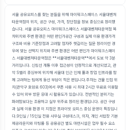
서울 공유오피스를 찾는 분들을 위해 마이워크스페이스 서울대벤처
타운역점의 위치, 공간 구성, 가격, 장단점을 정보 중심으로 정리했
습니다. 서울 공유오피스 마이워크스페이스 서울대벤처타운역점 목
차위치와 주변 환경은 어떤 편인가공간 구성과 실제 이용 환경가격
구조와 비용 기준장점과 고려할 점자주 헷갈리는 질문 정리이런 경
우에 맞는 선택지 위치와 주변 환경은 어떤 편인가 마이워크스페이
스 서울대벤처타운역점은 **서울대벤처타운역**에서 도보 약 3분
거리입니다. 신림선 개통 이후 접근성이 안정적으로 개선되었고, 관
악 S밸리 중심부에 위치해 서울대 인근 인재 풀과 창업 인프라를 함
께 고려하는 팀에게 동선 부담이 적은 편입니다.주차는 건물 인접 위
치(관악구 호암로 603)에서 쿠폰 사용 시 최대 2시간 무료로 이용할
수 있어 외부 방문 응대 시 활용도가 있습니다. 전반적인 분위기는
화려함보다는 조용하고 실무 위주로 정리된 환경입니다. 공간 구성
과 실제 이용 환경 이 지점은 프라이빗 오피스 중심 운영이 특징입니
다.9인실 / 15인실 전용 사무실 구성데스크, 의자, 개인 서랍장 기본
제공라운지와 미팅룸 등 공용공간 별도 마련시설은 업무 필수 요소