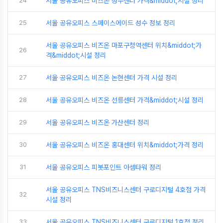
24
서울 공유오피스 비즈온 성수센터 가격&middot;시설 정리
25
서울 공유오피스 스페이스에이드 성수 정보 정리
서울 공유오피스 비즈온 마포구청역센터 위치&middot;가
26
격&middot;시설 정리
27
서울 공유오피스 비즈온 논현센터 가격 시설 정리
28
서울 공유오피스 비즈온 선릉센터 가격&middot;시설 정리
29
서울 공유오피스 비즈온 가산센터 정리
30
서울 공유오피스 비즈온 홍대센터 위치&middot;가격 정리
31
서울 공유오피스 피봇포인트 아셈타워 정리
서울 공유오피스 TNS비즈니스센터 구로디지털 4호점 가격
32
시설 정리
33
서울 공유오피스 TNS비즈니스센터 구로디지털 1호점 정리