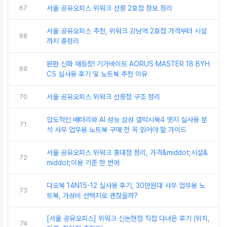
67
서울 공유오피스 위워크 선릉 2호점 정보 정리
서울 공유오피스 추천, 위워크 강남역 2호점 가격부터 시설
68
까지 총정리
완판 신화 재등장! 기가바이트 AORUS MASTER 18 BYH
69
C5 실사용 후기 및 노트북 추천 이유
70
서울 공유오피스 위워크 선릉점 구조 정리
압도적인 배터리와 AI 성능 삼성 갤럭시북4 엣지 실사용 분
71
석 사무 업무용 노트북 구매 전 꼭 읽어야 할 가이드
서울 공유오피스 위워크 홍대점 정리, 가격&middot;시설&
72
middot;이용 기준 한 번에
다오북 14N15-12 실사용 후기, 30만원대 사무 업무용 노
73
트북, 가성비 선택지로 괜찮을까?
[서울 공유오피스] 위워크 신논현점 직접 다녀온 후기 (위치,
74