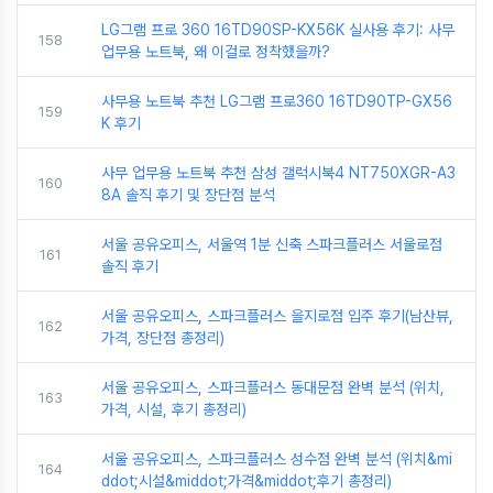
LG그램 프로 360 16TD90SP-KX56K 실사용 후기: 사무
158
업무용 노트북, 왜 이걸로 정착했을까?
사무용 노트북 추천 LG그램 프로360 16TD90TP-GX56
159
K 후기
사무 업무용 노트북 추천 삼성 갤럭시북4 NT750XGR-A3
160
8A 솔직 후기 및 장단점 분석
서울 공유오피스, 서울역 1분 신축 스파크플러스 서울로점
161
솔직 후기
서울 공유오피스, 스파크플러스 을지로점 입주 후기(남산뷰,
162
가격, 장단점 총정리)
서울 공유오피스, 스파크플러스 동대문점 완벽 분석 (위치,
163
가격, 시설, 후기 총정리)
서울 공유오피스, 스파크플러스 성수점 완벽 분석 (위치&mi
164
ddot;시설&middot;가격&middot;후기 총정리)