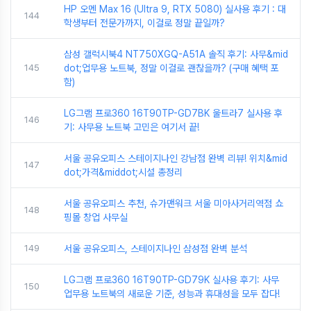
HP 오멘 Max 16 (Ultra 9, RTX 5080) 실사용 후기 : 대
144
학생부터 전문가까지, 이걸로 정말 끝일까?
삼성 갤럭시북4 NT750XGQ-A51A 솔직 후기: 사무&mid
145
dot;업무용 노트북, 정말 이걸로 괜찮을까? (구매 혜택 포
함)
LG그램 프로360 16T90TP-GD7BK 울트라7 실사용 후
146
기: 사무용 노트북 고민은 여기서 끝!
서울 공유오피스 스테이지나인 강남점 완벽 리뷰! 위치&mid
147
dot;가격&middot;시설 총정리
서울 공유오피스 추천, 슈가맨워크 서울 미아사거리역점 쇼
148
핑몰 창업 사무실
149
서울 공유오피스, 스테이지나인 삼성점 완벽 분석
LG그램 프로360 16T90TP-GD79K 실사용 후기: 사무
150
업무용 노트북의 새로운 기준, 성능과 휴대성을 모두 잡다!