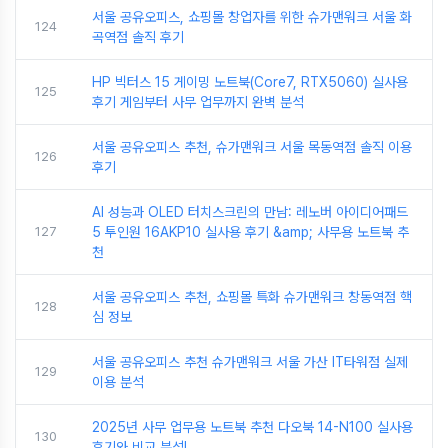
서울 공유오피스, 쇼핑몰 창업자를 위한 슈가맨워크 서울 화
124
곡역점 솔직 후기
HP 빅터스 15 게이밍 노트북(Core7, RTX5060) 실사용
125
후기 게임부터 사무 업무까지 완벽 분석
서울 공유오피스 추천, 슈가맨워크 서울 목동역점 솔직 이용
126
후기
AI 성능과 OLED 터치스크린의 만남: 레노버 아이디어패드
127
5 투인원 16AKP10 실사용 후기 &amp; 사무용 노트북 추
천
서울 공유오피스 추천, 쇼핑몰 특화 슈가맨워크 창동역점 핵
128
심 정보
서울 공유오피스 추천 슈가맨워크 서울 가산 IT타워점 실제
129
이용 분석
2025년 사무 업무용 노트북 추천 다오북 14-N100 실사용
130
후기와 비교 분석!