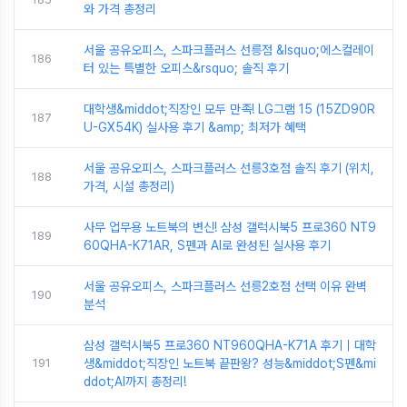
와 가격 총정리
서울 공유오피스, 스파크플러스 선릉점 &lsquo;에스컬레이
186
터 있는 특별한 오피스&rsquo; 솔직 후기
대학생&middot;직장인 모두 만족! LG그램 15 (15ZD90R
187
U-GX54K) 실사용 후기 &amp; 최저가 혜택
서울 공유오피스, 스파크플러스 선릉3호점 솔직 후기 (위치,
188
가격, 시설 총정리)
사무 업무용 노트북의 변신! 삼성 갤럭시북5 프로360 NT9
189
60QHA-K71AR, S펜과 AI로 완성된 실사용 후기
서울 공유오피스, 스파크플러스 선릉2호점 선택 이유 완벽
190
분석
삼성 갤럭시북5 프로360 NT960QHA-K71A 후기｜대학
191
생&middot;직장인 노트북 끝판왕? 성능&middot;S펜&mi
ddot;AI까지 총정리!