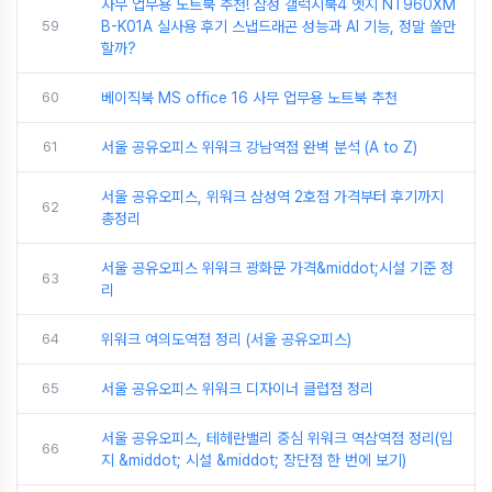
사무 업무용 노트북 추천! 삼성 갤럭시북4 엣지 NT960XM
59
B-K01A 실사용 후기 스냅드래곤 성능과 AI 기능, 정말 쓸만
할까?
60
베이직북 MS office 16 사무 업무용 노트북 추천
61
서울 공유오피스 위워크 강남역점 완벽 분석 (A to Z)
서울 공유오피스, 위워크 삼성역 2호점 가격부터 후기까지
62
총정리
서울 공유오피스 위워크 광화문 가격&middot;시설 기준 정
63
리
64
위워크 여의도역점 정리 (서울 공유오피스)
65
서울 공유오피스 위워크 디자이너 클럽점 정리
서울 공유오피스, 테헤란밸리 중심 위워크 역삼역점 정리(입
66
지 &middot; 시설 &middot; 장단점 한 번에 보기)