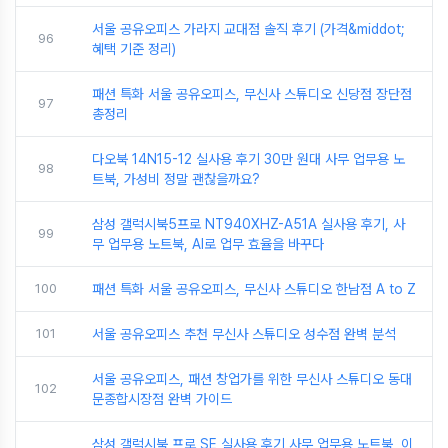
서울 공유오피스 가라지 교대점 솔직 후기 (가격&middot;
96
혜택 기준 정리)
패션 특화 서울 공유오피스, 무신사 스튜디오 신당점 장단점
97
총정리
다오북 14N15-12 실사용 후기 30만 원대 사무 업무용 노
98
트북, 가성비 정말 괜찮을까요?
삼성 갤럭시북5프로 NT940XHZ-A51A 실사용 후기, 사
99
무 업무용 노트북, AI로 업무 효율을 바꾸다
100
패션 특화 서울 공유오피스, 무신사 스튜디오 한남점 A to Z
101
서울 공유오피스 추천 무신사 스튜디오 성수점 완벽 분석
서울 공유오피스, 패션 창업가를 위한 무신사 스튜디오 동대
102
문종합시장점 완벽 가이드
삼성 갤럭시북 프로 SE 실사용 후기 사무 업무용 노트북, 이