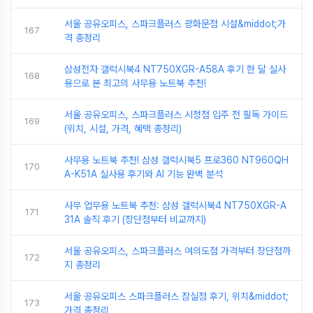
서울 공유오피스, 스파크플러스 광화문점 시설&middot;가
167
격 총정리
삼성전자 갤럭시북4 NT750XGR-A58A 후기 한 달 실사
168
용으로 본 최고의 사무용 노트북 추천!
서울 공유오피스, 스파크플러스 시청점 입주 전 필독 가이드
169
(위치, 시설, 가격, 혜택 총정리)
사무용 노트북 추천! 삼성 갤럭시북5 프로360 NT960QH
170
A-K51A 실사용 후기와 AI 기능 완벽 분석
사무 업무용 노트북 추천: 삼성 갤럭시북4 NT750XGR-A
171
31A 솔직 후기 (장단점부터 비교까지)
서울 공유오피스, 스파크플러스 여의도점 가격부터 장단점까
172
지 총정리
서울 공유오피스 스파크플러스 잠실점 후기, 위치&middot;
173
가격 총정리