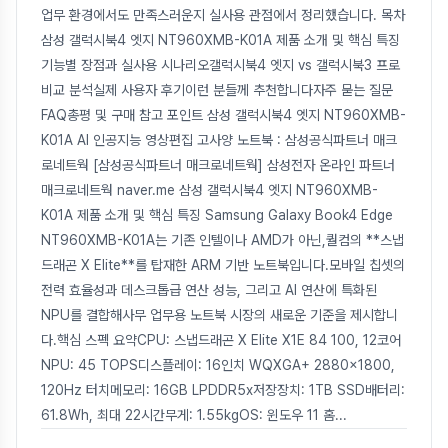
업무 환경에서도 만족스러운지 실사용 관점에서 정리했습니다. 목차
삼성 갤럭시북4 엣지 NT960XMB-K01A 제품 소개 및 핵심 특징
기능별 장점과 실사용 시나리오갤럭시북4 엣지 vs 갤럭시북3 프로
비교 분석실제 사용자 후기이런 분들께 추천합니다자주 묻는 질문
FAQ총평 및 구매 참고 포인트 삼성 갤럭시북4 엣지 NT960XMB-
K01A AI 인공지능 영상편집 고사양 노트북 : 삼성공식파트너 매크
로네트웍 [삼성공식파트너 매크로네트웍] 삼성전자 온라인 파트너
매크로네트웍 naver.me 삼성 갤럭시북4 엣지 NT960XMB-
K01A 제품 소개 및 핵심 특징 Samsung Galaxy Book4 Edge
NT960XMB-K01A는 기존 인텔이나 AMD가 아닌,퀄컴의 **스냅
드래곤 X Elite**를 탑재한 ARM 기반 노트북입니다.모바일 칩셋의
전력 효율성과 데스크톱급 연산 성능, 그리고 AI 연산에 특화된
NPU를 결합해사무 업무용 노트북 시장의 새로운 기준을 제시합니
다.핵심 스펙 요약CPU: 스냅드래곤 X Elite X1E 84 100, 12코어
NPU: 45 TOPS디스플레이: 16인치 WQXGA+ 2880x1800,
120Hz 터치메모리: 16GB LPDDR5x저장장치: 1TB SSD배터리:
61.8Wh, 최대 22시간무게: 1.55kgOS: 윈도우 11 홈
...