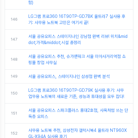
함)
LG그램 프로360 16T90TP-GD7BK 울트라7 실사용 후
146
기: 사무용 노트북 고민은 여기서 끝!
서울 공유오피스 스테이지나인 강남점 완벽 리뷰! 위치&mid
147
dot;가격&middot;시설 총정리
서울 공유오피스 추천, 슈가맨워크 서울 미아사거리역점 쇼
148
핑몰 창업 사무실
149
서울 공유오피스, 스테이지나인 삼성점 완벽 분석
LG그램 프로360 16T90TP-GD79K 실사용 후기: 사무
150
업무용 노트북의 새로운 기준, 성능과 휴대성을 모두 잡다!
서울 공유오피스 스파크플러스 홍대2호점, 사옥처럼 쓰는 단
151
독층 오피스
사무용 노트북 추천, 삼성전자 갤럭시북4 울트라 NT960X
152
GL-X94A 실사용 후기