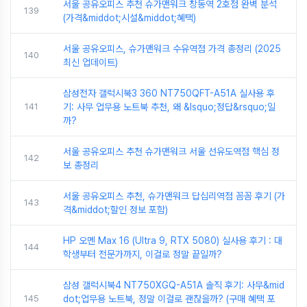
서울 공유오피스 추천 슈가맨워크 창동역 2호점 완벽 분석
139
(가격&middot;시설&middot;혜택)
서울 공유오피스, 슈가맨워크 수유역점 가격 총정리 (2025
140
최신 업데이트)
삼성전자 갤럭시북3 360 NT750QFT-A51A 실사용 후
141
기: 사무 업무용 노트북 추천, 왜 &lsquo;정답&rsquo;일
까?
서울 공유오피스 추천 슈가맨워크 서울 선유도역점 핵심 정
142
보 총정리
서울 공유오피스 추천, 슈가맨워크 답십리역점 꼼꼼 후기 (가
143
격&middot;할인 정보 포함)
HP 오멘 Max 16 (Ultra 9, RTX 5080) 실사용 후기 : 대
144
학생부터 전문가까지, 이걸로 정말 끝일까?
삼성 갤럭시북4 NT750XGQ-A51A 솔직 후기: 사무&mid
145
dot;업무용 노트북, 정말 이걸로 괜찮을까? (구매 혜택 포