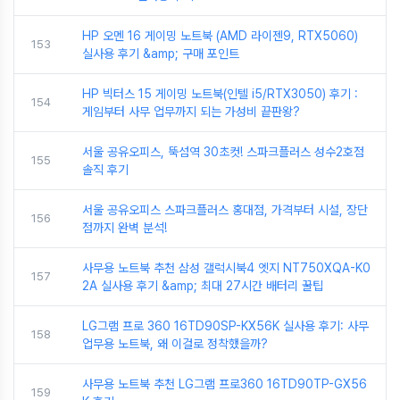
HP 오멘 16 게이밍 노트북 (AMD 라이젠9, RTX5060)
153
실사용 후기 &amp; 구매 포인트
HP 빅터스 15 게이밍 노트북(인텔 i5/RTX3050) 후기 :
154
게임부터 사무 업무까지 되는 가성비 끝판왕?
서울 공유오피스, 뚝섬역 30초컷! 스파크플러스 성수2호점
155
솔직 후기
서울 공유오피스 스파크플러스 홍대점, 가격부터 시설, 장단
156
점까지 완벽 분석!
사무용 노트북 추천 삼성 갤럭시북4 엣지 NT750XQA-K0
157
2A 실사용 후기 &amp; 최대 27시간 배터리 꿀팁
LG그램 프로 360 16TD90SP-KX56K 실사용 후기: 사무
158
업무용 노트북, 왜 이걸로 정착했을까?
사무용 노트북 추천 LG그램 프로360 16TD90TP-GX56
159