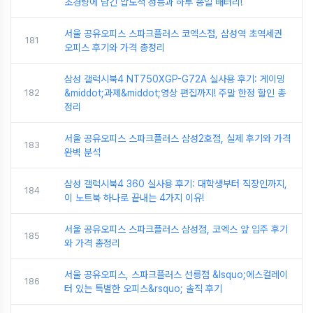
초경량에 담긴 압도적 성능과 하루 종일 배터리!
서울 공유오피스 스파크플러스 코엑스점, 삼성역 초역세권
181
오피스 후기와 가격 총정리
삼성 갤럭시북4 NT750XGP-G72A 실사용 후기: 게이밍
182
&middot;과제&middot;영상 편집까지! 주말 한정 할인 총
정리
서울 공유오피스 스파크플러스 삼성2호점, 실제 후기와 가격
183
완벽 분석
삼성 갤럭시북4 360 실사용 후기: 대학생부터 직장인까지,
184
이 노트북 하나로 끝내는 4가지 이유!
서울 공유오피스 스파크플러스 삼성점, 코엑스 앞 입주 후기
185
와 가격 총정리
서울 공유오피스, 스파크플러스 선릉점 &lsquo;에스컬레이
186
터 있는 특별한 오피스&rsquo; 솔직 후기