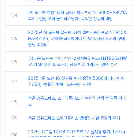
[AI 노트북 추천] 삼성 갤럭시북5 프로 NT960XHA-K71A
174
후기 : 인텔 코어 울트라7 탑재, 똑똑한 성능의 비밀
2025년 AI 노트북 끝판왕! 삼성 갤럭시북5 프로 NT940X
175
HA-K71AR, 대학생-크리에이터 한 달 실사용 후기와 구매
꿀팁 총정리
[사무용 노트북 추천] 삼성 갤럭시북5 프로H NT965XHW
176
-A71AR 후기 &ndash; 성능부터 가격까지 완벽 분석!
2025 HP 오멘 16 실사용 후기: RTX 5060과 라이젠 AI
177
7 350, 역대급 가성비 노트북의 귀환!
서울 공유오피스, 스파크플러스 신논현점 선택 전 필독 가이
178
드
179
서울 공유오피스 스파크플러스 방배점 시설 총정리 후기
2025 LG그램 17ZD90TP 프로 17 실사용 후기: 1.37kg
180