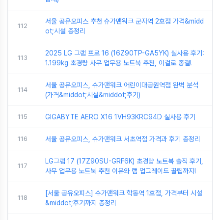
서울 공유오피스 추천 슈가맨워크 군자역 2호점 가격&midd
112
ot;시설 총정리
2025 LG 그램 프로 16 (16Z90TP-GA5YK) 실사용 후기:
113
1.199kg 초경량 사무 업무용 노트북 추천, 이걸로 종결!
서울 공유오피스, 슈가맨워크 어린이대공원역점 완벽 분석
114
(가격&middot;시설&middot;후기)
115
GIGABYTE AERO X16 1VH93KRC94D 실사용 후기
116
서울 공유오피스, 슈가맨워크 서초역점 가격과 후기 총정리
LG그램 17 (17Z90SU-GRF6K) 초경량 노트북 솔직 후기,
117
사무 업무용 노트북 추천 이유와 램 업그레이드 꿀팁까지!
[서울 공유오피스] 슈가맨워크 학동역 1호점, 가격부터 시설
118
&middot;후기까지 총정리