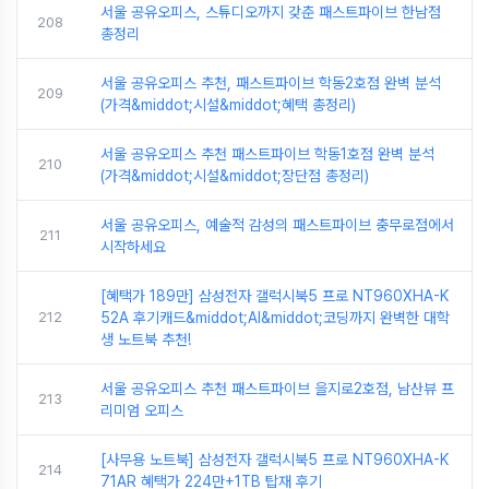
서울 공유오피스, 스튜디오까지 갖춘 패스트파이브 한남점
208
총정리
서울 공유오피스 추천, 패스트파이브 학동2호점 완벽 분석
209
(가격&middot;시설&middot;혜택 총정리)
서울 공유오피스 추천 패스트파이브 학동1호점 완벽 분석
210
(가격&middot;시설&middot;장단점 총정리)
서울 공유오피스, 예술적 감성의 패스트파이브 충무로점에서
211
시작하세요
[혜택가 189만] 삼성전자 갤럭시북5 프로 NT960XHA-K
212
52A 후기캐드&middot;AI&middot;코딩까지 완벽한 대학
생 노트북 추천!
서울 공유오피스 추천 패스트파이브 을지로2호점, 남산뷰 프
213
리미엄 오피스
[사무용 노트북] 삼성전자 갤럭시북5 프로 NT960XHA-K
214
71AR 혜택가 224만+1TB 탑재 후기