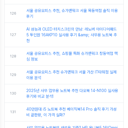
서울 공유오피스 추천, 슈가맨워크 서울 목동역점 솔직 이용
126
후기
AI 성능과 OLED 터치스크린의 만남: 레노버 아이디어패드
127
5 투인원 16AKP10 실사용 후기 &amp; 사무용 노트북 추
천
서울 공유오피스 추천, 쇼핑몰 특화 슈가맨워크 창동역점 핵
128
심 정보
서울 공유오피스 추천 슈가맨워크 서울 가산 IT타워점 실제
129
이용 분석
2025년 사무 업무용 노트북 추천 다오북 14-N100 실사용
130
후기와 비교 분석!
40만원대 i5 노트북 추천 베이직북14 Pro 솔직 후기 가성
131
비 끝판왕, 이 가격 실화?
사무 업무용 노트북의 새로운 기준? HP 옴니북5 16(Omni