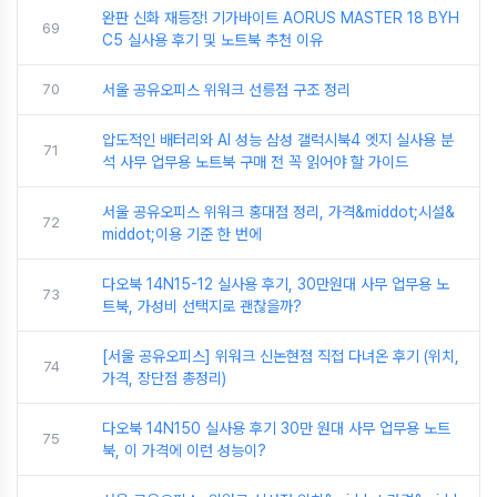
완판 신화 재등장! 기가바이트 AORUS MASTER 18 BYH
69
C5 실사용 후기 및 노트북 추천 이유
70
서울 공유오피스 위워크 선릉점 구조 정리
압도적인 배터리와 AI 성능 삼성 갤럭시북4 엣지 실사용 분
71
석 사무 업무용 노트북 구매 전 꼭 읽어야 할 가이드
서울 공유오피스 위워크 홍대점 정리, 가격&middot;시설&
72
middot;이용 기준 한 번에
다오북 14N15-12 실사용 후기, 30만원대 사무 업무용 노
73
트북, 가성비 선택지로 괜찮을까?
[서울 공유오피스] 위워크 신논현점 직접 다녀온 후기 (위치,
74
가격, 장단점 총정리)
다오북 14N150 실사용 후기 30만 원대 사무 업무용 노트
75
북, 이 가격에 이런 성능이?