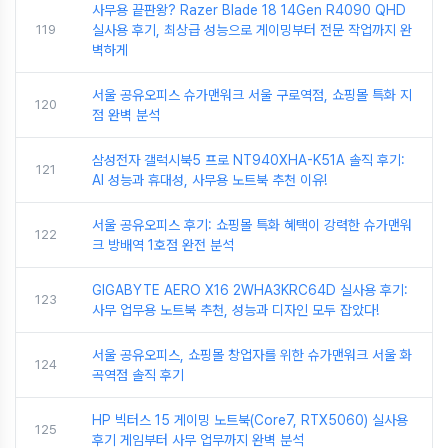
사무용 끝판왕? Razer Blade 18 14Gen R4090 QHD
119
실사용 후기, 최상급 성능으로 게이밍부터 전문 작업까지 완
벽하게
서울 공유오피스 슈가맨워크 서울 구로역점, 쇼핑몰 특화 지
120
점 완벽 분석
삼성전자 갤럭시북5 프로 NT940XHA-K51A 솔직 후기:
121
AI 성능과 휴대성, 사무용 노트북 추천 이유!
서울 공유오피스 후기: 쇼핑몰 특화 혜택이 강력한 슈가맨워
122
크 방배역 1호점 완전 분석
GIGABYTE AERO X16 2WHA3KRC64D 실사용 후기:
123
사무 업무용 노트북 추천, 성능과 디자인 모두 잡았다!
서울 공유오피스, 쇼핑몰 창업자를 위한 슈가맨워크 서울 화
124
곡역점 솔직 후기
HP 빅터스 15 게이밍 노트북(Core7, RTX5060) 실사용
125
후기 게임부터 사무 업무까지 완벽 분석