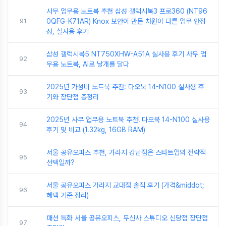
사무 업무용 노트북 추천 삼성 갤럭시북3 프로360 (NT96
91
0QFG-K71AR) Knox 보안이 만든 차원이 다른 업무 안정
성, 실사용 후기
삼성 갤럭시북5 NT750XHW-A51A 실사용 후기 사무 업
92
무용 노트북, AI로 날개를 달다
2025년 가성비 노트북 추천: 다오북 14-N100 실사용 후
93
기와 장단점 총정리
2025년 사무 업무용 노트북 추천! 다오북 14-N100 실사용
94
후기 및 비교 (1.32kg, 16GB RAM)
서울 공유오피스 추천, 가라지 강남점은 스타트업의 전략적
95
선택일까?
서울 공유오피스 가라지 교대점 솔직 후기 (가격&middot;
96
혜택 기준 정리)
패션 특화 서울 공유오피스, 무신사 스튜디오 신당점 장단점
97