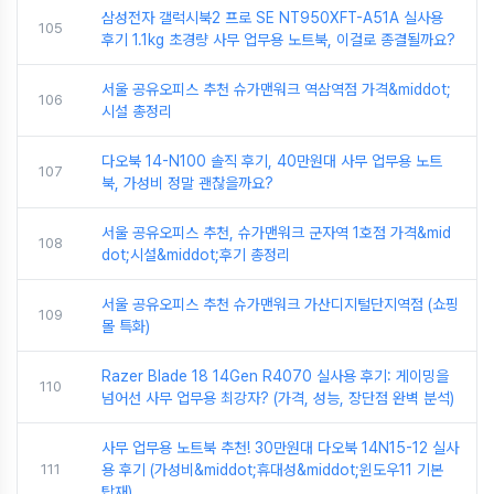
삼성전자 갤럭시북2 프로 SE NT950XFT-A51A 실사용
105
후기 1.1kg 초경량 사무 업무용 노트북, 이걸로 종결될까요?
서울 공유오피스 추천 슈가맨워크 역삼역점 가격&middot;
106
시설 총정리
다오북 14-N100 솔직 후기, 40만원대 사무 업무용 노트
107
북, 가성비 정말 괜찮을까요?
서울 공유오피스 추천, 슈가맨워크 군자역 1호점 가격&mid
108
dot;시설&middot;후기 총정리
서울 공유오피스 추천 슈가맨워크 가산디지털단지역점 (쇼핑
109
몰 특화)
Razer Blade 18 14Gen R4070 실사용 후기: 게이밍을
110
넘어선 사무 업무용 최강자? (가격, 성능, 장단점 완벽 분석)
사무 업무용 노트북 추천! 30만원대 다오북 14N15-12 실사
111
용 후기 (가성비&middot;휴대성&middot;윈도우11 기본
탑재)