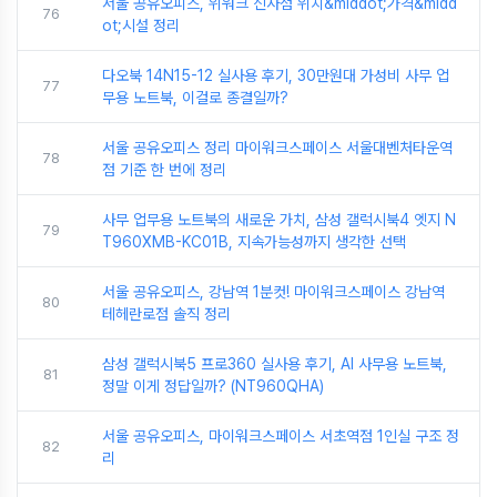
서울 공유오피스, 위워크 신사점 위치&middot;가격&midd
76
ot;시설 정리
다오북 14N15-12 실사용 후기, 30만원대 가성비 사무 업
77
무용 노트북, 이걸로 종결일까?
서울 공유오피스 정리 마이워크스페이스 서울대벤처타운역
78
점 기준 한 번에 정리
사무 업무용 노트북의 새로운 가치, 삼성 갤럭시북4 엣지 N
79
T960XMB-KC01B, 지속가능성까지 생각한 선택
서울 공유오피스, 강남역 1분컷! 마이워크스페이스 강남역
80
테헤란로점 솔직 정리
삼성 갤럭시북5 프로360 실사용 후기, AI 사무용 노트북,
81
정말 이게 정답일까? (NT960QHA)
서울 공유오피스, 마이워크스페이스 서초역점 1인실 구조 정
82
리