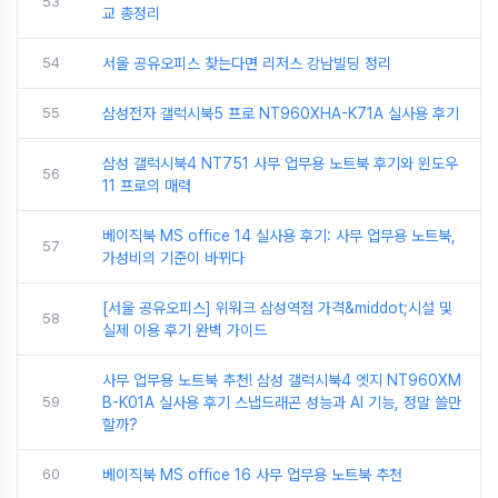
53
교 총정리
54
서울 공유오피스 찾는다면 리저스 강남빌딩 정리
55
삼성전자 갤럭시북5 프로 NT960XHA-K71A 실사용 후기
삼성 갤럭시북4 NT751 사무 업무용 노트북 후기와 윈도우
56
11 프로의 매력
베이직북 MS office 14 실사용 후기: 사무 업무용 노트북,
57
가성비의 기준이 바뀌다
[서울 공유오피스] 위워크 삼성역점 가격&middot;시설 및
58
실제 이용 후기 완벽 가이드
사무 업무용 노트북 추천! 삼성 갤럭시북4 엣지 NT960XM
59
B-K01A 실사용 후기 스냅드래곤 성능과 AI 기능, 정말 쓸만
할까?
60
베이직북 MS office 16 사무 업무용 노트북 추천