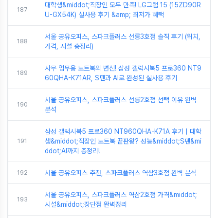
대학생&middot;직장인 모두 만족! LG그램 15 (15ZD90R
187
U-GX54K) 실사용 후기 &amp; 최저가 혜택
서울 공유오피스, 스파크플러스 선릉3호점 솔직 후기 (위치,
188
가격, 시설 총정리)
사무 업무용 노트북의 변신! 삼성 갤럭시북5 프로360 NT9
189
60QHA-K71AR, S펜과 AI로 완성된 실사용 후기
서울 공유오피스, 스파크플러스 선릉2호점 선택 이유 완벽
190
분석
삼성 갤럭시북5 프로360 NT960QHA-K71A 후기｜대학
191
생&middot;직장인 노트북 끝판왕? 성능&middot;S펜&mi
ddot;AI까지 총정리!
192
서울 공유오피스 추천, 스파크플러스 역삼3호점 완벽 분석
서울 공유오피스, 스파크플러스 역삼2호점 가격&middot;
193
시설&middot;장단점 완벽정리