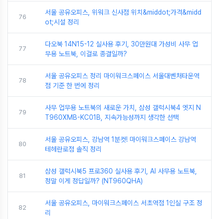
서울 공유오피스, 위워크 신사점 위치&middot;가격&midd
76
ot;시설 정리
다오북 14N15-12 실사용 후기, 30만원대 가성비 사무 업
77
무용 노트북, 이걸로 종결일까?
서울 공유오피스 정리 마이워크스페이스 서울대벤처타운역
78
점 기준 한 번에 정리
사무 업무용 노트북의 새로운 가치, 삼성 갤럭시북4 엣지 N
79
T960XMB-KC01B, 지속가능성까지 생각한 선택
서울 공유오피스, 강남역 1분컷! 마이워크스페이스 강남역
80
테헤란로점 솔직 정리
삼성 갤럭시북5 프로360 실사용 후기, AI 사무용 노트북,
81
정말 이게 정답일까? (NT960QHA)
서울 공유오피스, 마이워크스페이스 서초역점 1인실 구조 정
82
리