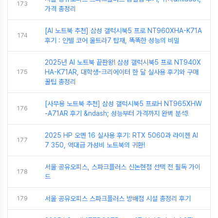
173
가격 총정리
[AI 노트북 추천] 삼성 갤럭시북5 프로 NT960XHA-K71A
174
후기 : 인텔 코어 울트라7 탑재, 똑똑한 성능의 비밀
2025년 AI 노트북 끝판왕! 삼성 갤럭시북5 프로 NT940X
175
HA-K71AR, 대학생-크리에이터 한 달 실사용 후기와 구매
꿀팁 총정리
[사무용 노트북 추천] 삼성 갤럭시북5 프로H NT965XHW
176
-A71AR 후기 &ndash; 성능부터 가격까지 완벽 분석!
2025 HP 오멘 16 실사용 후기: RTX 5060과 라이젠 AI
177
7 350, 역대급 가성비 노트북의 귀환!
서울 공유오피스, 스파크플러스 신논현점 선택 전 필독 가이
178
드
179
서울 공유오피스 스파크플러스 방배점 시설 총정리 후기