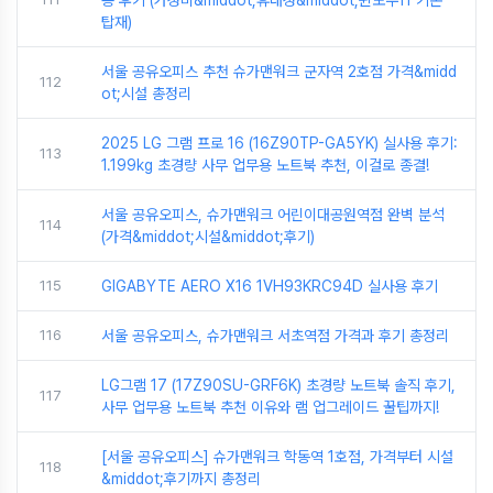
용 후기 (가성비&middot;휴대성&middot;윈도우11 기본
탑재)
서울 공유오피스 추천 슈가맨워크 군자역 2호점 가격&midd
112
ot;시설 총정리
2025 LG 그램 프로 16 (16Z90TP-GA5YK) 실사용 후기:
113
1.199kg 초경량 사무 업무용 노트북 추천, 이걸로 종결!
서울 공유오피스, 슈가맨워크 어린이대공원역점 완벽 분석
114
(가격&middot;시설&middot;후기)
115
GIGABYTE AERO X16 1VH93KRC94D 실사용 후기
116
서울 공유오피스, 슈가맨워크 서초역점 가격과 후기 총정리
LG그램 17 (17Z90SU-GRF6K) 초경량 노트북 솔직 후기,
117
사무 업무용 노트북 추천 이유와 램 업그레이드 꿀팁까지!
[서울 공유오피스] 슈가맨워크 학동역 1호점, 가격부터 시설
118
&middot;후기까지 총정리