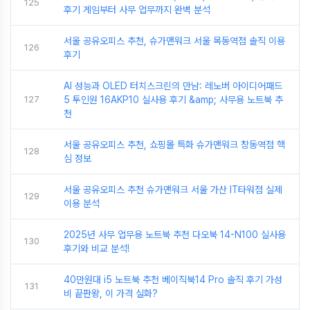
125
후기 게임부터 사무 업무까지 완벽 분석
서울 공유오피스 추천, 슈가맨워크 서울 목동역점 솔직 이용
126
후기
AI 성능과 OLED 터치스크린의 만남: 레노버 아이디어패드
127
5 투인원 16AKP10 실사용 후기 &amp; 사무용 노트북 추
천
서울 공유오피스 추천, 쇼핑몰 특화 슈가맨워크 창동역점 핵
128
심 정보
서울 공유오피스 추천 슈가맨워크 서울 가산 IT타워점 실제
129
이용 분석
2025년 사무 업무용 노트북 추천 다오북 14-N100 실사용
130
후기와 비교 분석!
40만원대 i5 노트북 추천 베이직북14 Pro 솔직 후기 가성
131
비 끝판왕, 이 가격 실화?