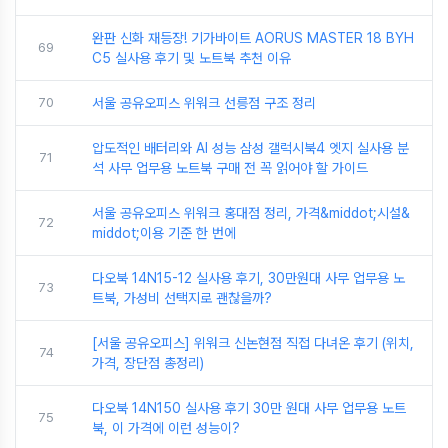
완판 신화 재등장! 기가바이트 AORUS MASTER 18 BYH
69
C5 실사용 후기 및 노트북 추천 이유
70
서울 공유오피스 위워크 선릉점 구조 정리
압도적인 배터리와 AI 성능 삼성 갤럭시북4 엣지 실사용 분
71
석 사무 업무용 노트북 구매 전 꼭 읽어야 할 가이드
서울 공유오피스 위워크 홍대점 정리, 가격&middot;시설&
72
middot;이용 기준 한 번에
다오북 14N15-12 실사용 후기, 30만원대 사무 업무용 노
73
트북, 가성비 선택지로 괜찮을까?
[서울 공유오피스] 위워크 신논현점 직접 다녀온 후기 (위치,
74
가격, 장단점 총정리)
다오북 14N150 실사용 후기 30만 원대 사무 업무용 노트
75
북, 이 가격에 이런 성능이?