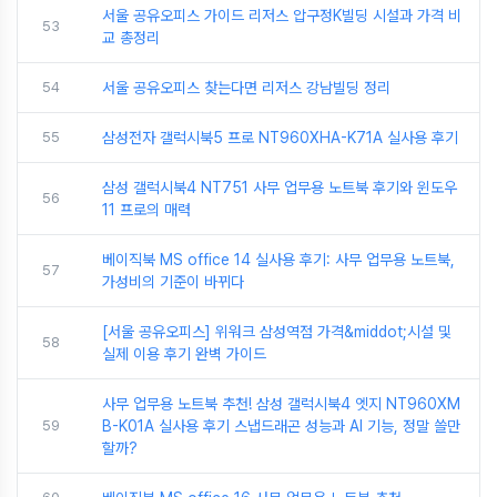
서울 공유오피스 가이드 리저스 압구정K빌딩 시설과 가격 비
53
교 총정리
54
서울 공유오피스 찾는다면 리저스 강남빌딩 정리
55
삼성전자 갤럭시북5 프로 NT960XHA-K71A 실사용 후기
삼성 갤럭시북4 NT751 사무 업무용 노트북 후기와 윈도우
56
11 프로의 매력
베이직북 MS office 14 실사용 후기: 사무 업무용 노트북,
57
가성비의 기준이 바뀌다
[서울 공유오피스] 위워크 삼성역점 가격&middot;시설 및
58
실제 이용 후기 완벽 가이드
사무 업무용 노트북 추천! 삼성 갤럭시북4 엣지 NT960XM
59
B-K01A 실사용 후기 스냅드래곤 성능과 AI 기능, 정말 쓸만
할까?