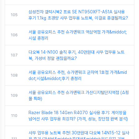
삼성전자 갤럭시북2 프로 SE NT950XFT-A51A 실사용
105
후기 1.1kg 초경량 사무 업무용 노트북, 이걸로 종결될까요?
서울 공유오피스 추천 슈가맨워크 역삼역점 가격&middot;
106
시설 총정리
다오북 14-N100 솔직 후기, 40만원대 사무 업무용 노트
107
북, 가성비 정말 괜찮을까요?
서울 공유오피스 추천, 슈가맨워크 군자역 1호점 가격&mid
108
dot;시설&middot;후기 총정리
서울 공유오피스 추천 슈가맨워크 가산디지털단지역점 (쇼핑
109
몰 특화)
Razer Blade 18 14Gen R4070 실사용 후기: 게이밍을
110
넘어선 사무 업무용 최강자? (가격, 성능, 장단점 완벽 분석)
사무 업무용 노트북 추천! 30만원대 다오북 14N15-12 실사
111