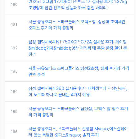
2025 LG그램 17ZD90TP 프로 17 실사용 후기: 1.37kg
180
초경량에 담긴 압도적 성능과 하루 종일 배터리!
서울 공유오피스 스파크플러스 코엑스점, 삼성역 초역세권
181
오피스 후기와 가격 총정리
삼성 갤럭시북4 NT750XGP-G72A 실사용 후기: 게이밍
182
&middot;과제&middot;영상 편집까지! 주말 한정 할인 총
정리
서울 공유오피스 스파크플러스 삼성2호점, 실제 후기와 가격
183
완벽 분석
삼성 갤럭시북4 360 실사용 후기: 대학생부터 직장인까지,
184
이 노트북 하나로 끝내는 4가지 이유!
서울 공유오피스 스파크플러스 삼성점, 코엑스 앞 입주 후기
185
와 가격 총정리
서울 공유오피스, 스파크플러스 선릉점 &lsquo;에스컬레이
186
터 있는 특별한 오피스&rsquo; 솔직 후기