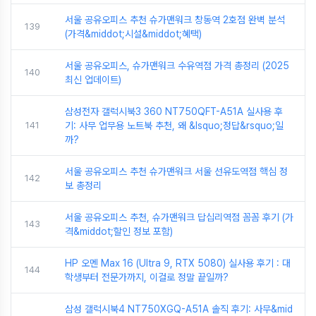
서울 공유오피스 추천 슈가맨워크 창동역 2호점 완벽 분석
139
(가격&middot;시설&middot;혜택)
서울 공유오피스, 슈가맨워크 수유역점 가격 총정리 (2025
140
최신 업데이트)
삼성전자 갤럭시북3 360 NT750QFT-A51A 실사용 후
141
기: 사무 업무용 노트북 추천, 왜 &lsquo;정답&rsquo;일
까?
서울 공유오피스 추천 슈가맨워크 서울 선유도역점 핵심 정
142
보 총정리
서울 공유오피스 추천, 슈가맨워크 답십리역점 꼼꼼 후기 (가
143
격&middot;할인 정보 포함)
HP 오멘 Max 16 (Ultra 9, RTX 5080) 실사용 후기 : 대
144
학생부터 전문가까지, 이걸로 정말 끝일까?
삼성 갤럭시북4 NT750XGQ-A51A 솔직 후기: 사무&mid