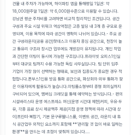
건물 내 주차가 가능하며, 하이파킹 앱을 통해평일 1일권: 약
18,000원주말 1일권: 약 6,000원수준으로 이용할 수 있습니다.
강남권 평균 주차비를 고려하면 비교적 합리적인 조건입니다. 공간
구성과 주요 시설 위워크 역삼역점은 고층 빌딩 내 3개 층 규모로 운
영되며, 이용 목적에 따라 공간이 명확히 나뉘어 있습니다.- 주요 공
간 구성라운지(공용 공간)핫데스크 이용자 중심 공간으로, 천장이 높
고 통유리 구조라 장시간 업무에도 개방감이 유지됩니다. 개인 작업
과 간단한 미팅이 동시에 가능한 구조입니다.프라이빗 오피스1인실
부터 대규모 팀까지 수용 가능한 독립 사무실입니다. 팀 단위 입주
기업이 가장 많이 선택하는 형태로, 보안과 집중도가 중요한 경우 적
합합니다.폰부스1인용 방음 통화 공간으로, 화상회의·외부 통화가 잦
은 이용자에게 활용도가 높습니다.미팅룸소형부터 중형 회의실까지
구비되어 있으며, 멤버십 크레딧을 통해 예약하는 방식입니다.- 편의
시설바리스타 운영 에스프레소 머신(운영 시간대 제한)커피, 우유·두
유, 각종 음료 상시 제공맥주 제공(지점 운영 정책에 따라 시간대 상
이)프린터·복합기, 기본 문구류웰니스룸, 이벤트 공간, 라운지 내 휴
식 공간업무 외적인 요소까지 포함해 **‘관리할 것 없이 바로 일하는
환경’**을 만드는 데 초점이 맞춰져 있습니다.
...