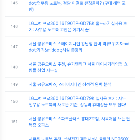
145
dot;업무용 노트북, 정말 이걸로 괜찮을까? (구매 혜택 포
함)
LG그램 프로360 16T90TP-GD7BK 울트라7 실사용 후
146
기: 사무용 노트북 고민은 여기서 끝!
서울 공유오피스 스테이지나인 강남점 완벽 리뷰! 위치&mid
147
dot;가격&middot;시설 총정리
서울 공유오피스 추천, 슈가맨워크 서울 미아사거리역점 쇼
148
핑몰 창업 사무실
149
서울 공유오피스, 스테이지나인 삼성점 완벽 분석
LG그램 프로360 16T90TP-GD79K 실사용 후기: 사무
150
업무용 노트북의 새로운 기준, 성능과 휴대성을 모두 잡다!
서울 공유오피스 스파크플러스 홍대2호점, 사옥처럼 쓰는 단
151
독층 오피스
사무용 노트북 추천, 삼성전자 갤럭시북4 울트라 NT960X