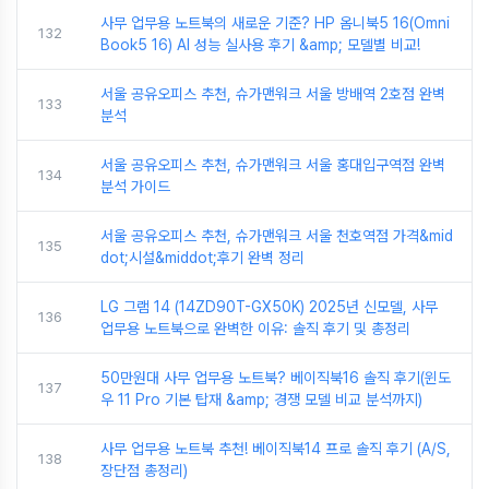
사무 업무용 노트북의 새로운 기준? HP 옴니북5 16(Omni
132
Book5 16) AI 성능 실사용 후기 &amp; 모델별 비교!
서울 공유오피스 추천, 슈가맨워크 서울 방배역 2호점 완벽
133
분석
서울 공유오피스 추천, 슈가맨워크 서울 홍대입구역점 완벽
134
분석 가이드
서울 공유오피스 추천, 슈가맨워크 서울 천호역점 가격&mid
135
dot;시설&middot;후기 완벽 정리
LG 그램 14 (14ZD90T-GX50K) 2025년 신모델, 사무
136
업무용 노트북으로 완벽한 이유: 솔직 후기 및 총정리
50만원대 사무 업무용 노트북? 베이직북16 솔직 후기(윈도
137
우 11 Pro 기본 탑재 &amp; 경쟁 모델 비교 분석까지)
사무 업무용 노트북 추천! 베이직북14 프로 솔직 후기 (A/S,
138
장단점 총정리)