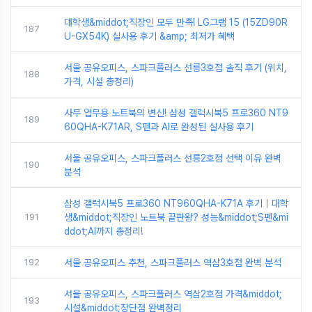
대학생&middot;직장인 모두 만족! LG그램 15 (15ZD90R
187
U-GX54K) 실사용 후기 &amp; 최저가 혜택
서울 공유오피스, 스파크플러스 선릉3호점 솔직 후기 (위치,
188
가격, 시설 총정리)
사무 업무용 노트북의 변신! 삼성 갤럭시북5 프로360 NT9
189
60QHA-K71AR, S펜과 AI로 완성된 실사용 후기
서울 공유오피스, 스파크플러스 선릉2호점 선택 이유 완벽
190
분석
삼성 갤럭시북5 프로360 NT960QHA-K71A 후기｜대학
191
생&middot;직장인 노트북 끝판왕? 성능&middot;S펜&mi
ddot;AI까지 총정리!
192
서울 공유오피스 추천, 스파크플러스 역삼3호점 완벽 분석
서울 공유오피스, 스파크플러스 역삼2호점 가격&middot;
193
시설&middot;장단점 완벽정리