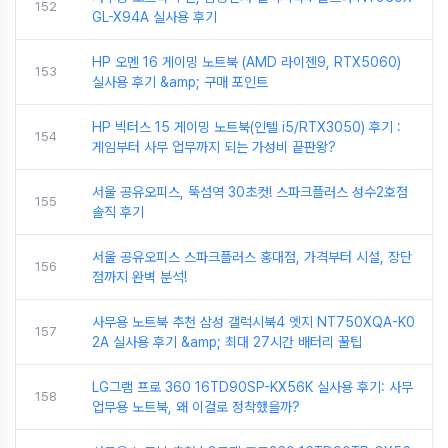
152
GL-X94A 실사용 후기
HP 오멘 16 게이밍 노트북 (AMD 라이젠9, RTX5060)
153
실사용 후기 &amp; 구매 포인트
HP 빅터스 15 게이밍 노트북(인텔 i5/RTX3050) 후기 :
154
게임부터 사무 업무까지 되는 가성비 끝판왕?
서울 공유오피스, 뚝섬역 30초컷! 스파크플러스 성수2호점
155
솔직 후기
서울 공유오피스 스파크플러스 홍대점, 가격부터 시설, 장단
156
점까지 완벽 분석!
사무용 노트북 추천 삼성 갤럭시북4 엣지 NT750XQA-K0
157
2A 실사용 후기 &amp; 최대 27시간 배터리 꿀팁
LG그램 프로 360 16TD90SP-KX56K 실사용 후기: 사무
158
업무용 노트북, 왜 이걸로 정착했을까?