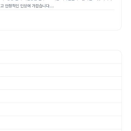
고 안정적인 인상에 가깝습니다.
...