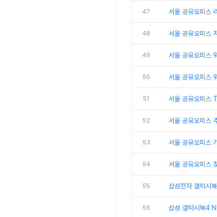
47
서울 공유오피스 
48
서울 공유오피스 
49
서울 공유오피스 
50
서울 공유오피스 
51
서울 공유오피스 
52
서울 공유오피스 추
53
서울 공유오피스 
54
서울 공유오피스 
55
삼성전자 갤럭시북5
56
삼성 갤럭시북4 N