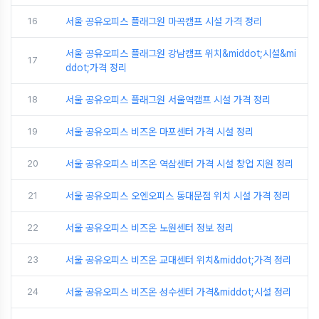
16
서울 공유오피스 플래그원 마곡캠프 시설 가격 정리
서울 공유오피스 플래그원 강남캠프 위치&middot;시설&mi
17
ddot;가격 정리
18
서울 공유오피스 플래그원 서울역캠프 시설 가격 정리
19
서울 공유오피스 비즈온 마포센터 가격 시설 정리
20
서울 공유오피스 비즈온 역삼센터 가격 시설 창업 지원 정리
21
서울 공유오피스 오엔오피스 동대문점 위치 시설 가격 정리
22
서울 공유오피스 비즈온 노원센터 정보 정리
23
서울 공유오피스 비즈온 교대센터 위치&middot;가격 정리
24
서울 공유오피스 비즈온 성수센터 가격&middot;시설 정리