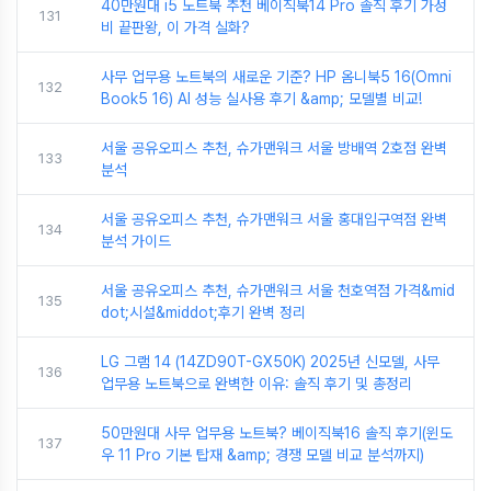
40만원대 i5 노트북 추천 베이직북14 Pro 솔직 후기 가성
131
비 끝판왕, 이 가격 실화?
사무 업무용 노트북의 새로운 기준? HP 옴니북5 16(Omni
132
Book5 16) AI 성능 실사용 후기 &amp; 모델별 비교!
서울 공유오피스 추천, 슈가맨워크 서울 방배역 2호점 완벽
133
분석
서울 공유오피스 추천, 슈가맨워크 서울 홍대입구역점 완벽
134
분석 가이드
서울 공유오피스 추천, 슈가맨워크 서울 천호역점 가격&mid
135
dot;시설&middot;후기 완벽 정리
LG 그램 14 (14ZD90T-GX50K) 2025년 신모델, 사무
136
업무용 노트북으로 완벽한 이유: 솔직 후기 및 총정리
50만원대 사무 업무용 노트북? 베이직북16 솔직 후기(윈도
137
우 11 Pro 기본 탑재 &amp; 경쟁 모델 비교 분석까지)