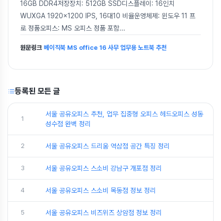
16GB DDR4저장장치: 512GB SSD디스플레이: 16인치
WUXGA 1920x1200 IPS, 16대10 비율운영체제: 윈도우 11 프
로 정품오피스: MS 오피스 정품 포함
...
원문링크
베이직북 MS office 16 사무 업무용 노트북 추천
등록된 모든 글
서울 공유오피스 추천, 업무 집중형 오피스 헤드오피스 성동
1
성수점 완벽 정리
2
서울 공유오피스 드리움 역삼점 공간 특징 정리
3
서울 공유오피스 스소비 강남구 개포점 정리
4
서울 공유오피스 스소비 목동점 정보 정리
5
서울 공유오피스 비즈위즈 상암점 정보 정리