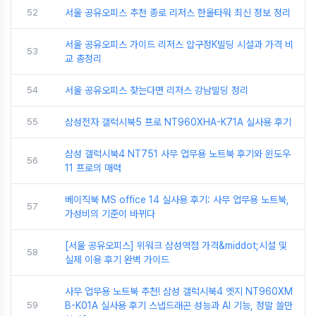
52
서울 공유오피스 추천 종로 리저스 한올타워 최신 정보 정리
서울 공유오피스 가이드 리저스 압구정K빌딩 시설과 가격 비
53
교 총정리
54
서울 공유오피스 찾는다면 리저스 강남빌딩 정리
55
삼성전자 갤럭시북5 프로 NT960XHA-K71A 실사용 후기
삼성 갤럭시북4 NT751 사무 업무용 노트북 후기와 윈도우
56
11 프로의 매력
베이직북 MS office 14 실사용 후기: 사무 업무용 노트북,
57
가성비의 기준이 바뀌다
[서울 공유오피스] 위워크 삼성역점 가격&middot;시설 및
58
실제 이용 후기 완벽 가이드
사무 업무용 노트북 추천! 삼성 갤럭시북4 엣지 NT960XM
59
B-K01A 실사용 후기 스냅드래곤 성능과 AI 기능, 정말 쓸만