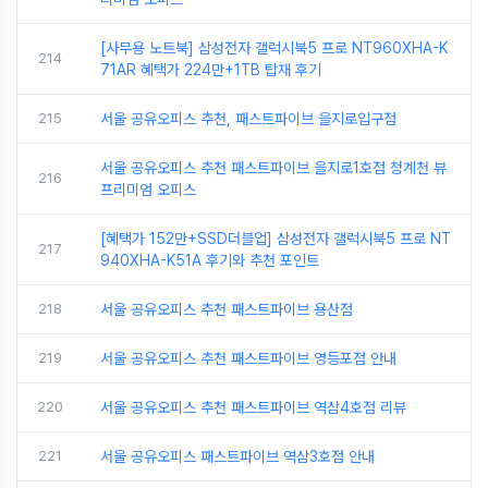
[사무용 노트북] 삼성전자 갤럭시북5 프로 NT960XHA-K
214
71AR 혜택가 224만+1TB 탑재 후기
215
서울 공유오피스 추천, 패스트파이브 을지로입구점
서울 공유오피스 추천 패스트파이브 을지로1호점 청계천 뷰
216
프리미엄 오피스
[혜택가 152만+SSD더블업] 삼성전자 갤럭시북5 프로 NT
217
940XHA-K51A 후기와 추천 포인트
218
서울 공유오피스 추천 패스트파이브 용산점
219
서울 공유오피스 추천 패스트파이브 영등포점 안내
220
서울 공유오피스 추천 패스트파이브 역삼4호점 리뷰
221
서울 공유오피스 패스트파이브 역삼3호점 안내