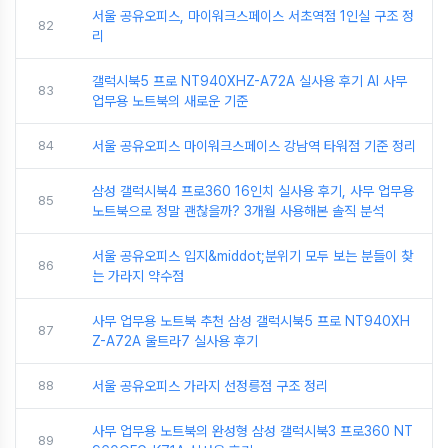
서울 공유오피스, 마이워크스페이스 서초역점 1인실 구조 정
82
리
갤럭시북5 프로 NT940XHZ-A72A 실사용 후기 AI 사무
83
업무용 노트북의 새로운 기준
84
서울 공유오피스 마이워크스페이스 강남역 타워점 기준 정리
삼성 갤럭시북4 프로360 16인치 실사용 후기, 사무 업무용
85
노트북으로 정말 괜찮을까? 3개월 사용해본 솔직 분석
서울 공유오피스 입지&middot;분위기 모두 보는 분들이 찾
86
는 가라지 약수점
사무 업무용 노트북 추천 삼성 갤럭시북5 프로 NT940XH
87
Z-A72A 울트라7 실사용 후기
88
서울 공유오피스 가라지 선정릉점 구조 정리
사무 업무용 노트북의 완성형 삼성 갤럭시북3 프로360 NT
89