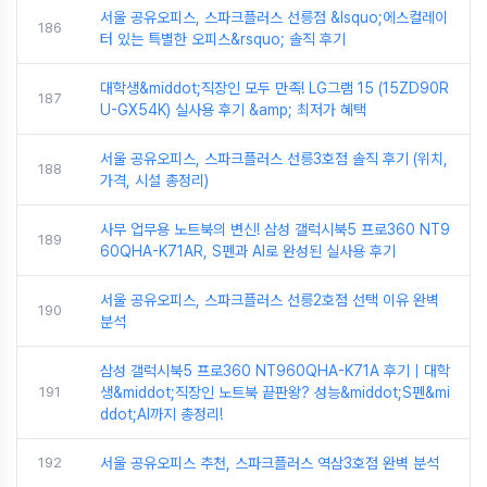
서울 공유오피스, 스파크플러스 선릉점 &lsquo;에스컬레이
186
터 있는 특별한 오피스&rsquo; 솔직 후기
대학생&middot;직장인 모두 만족! LG그램 15 (15ZD90R
187
U-GX54K) 실사용 후기 &amp; 최저가 혜택
서울 공유오피스, 스파크플러스 선릉3호점 솔직 후기 (위치,
188
가격, 시설 총정리)
사무 업무용 노트북의 변신! 삼성 갤럭시북5 프로360 NT9
189
60QHA-K71AR, S펜과 AI로 완성된 실사용 후기
서울 공유오피스, 스파크플러스 선릉2호점 선택 이유 완벽
190
분석
삼성 갤럭시북5 프로360 NT960QHA-K71A 후기｜대학
191
생&middot;직장인 노트북 끝판왕? 성능&middot;S펜&mi
ddot;AI까지 총정리!
192
서울 공유오피스 추천, 스파크플러스 역삼3호점 완벽 분석