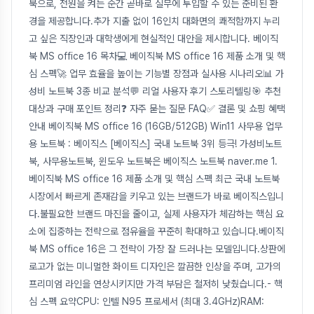
북으로, 전원을 켜는 순간 곧바로 실무에 투입할 수 있는 준비된 환
경을 제공합니다.추가 지출 없이 16인치 대화면의 쾌적함까지 누리
고 싶은 직장인과 대학생에게 현실적인 대안을 제시합니다. 베이직
북 MS office 16 목차💻 베이직북 MS office 16 제품 소개 및 핵
심 스펙🚀 업무 효율을 높이는 기능별 장점과 실사용 시나리오📊 가
성비 노트북 3종 비교 분석💬 리얼 사용자 후기 스토리텔링🎯 추천
대상과 구매 포인트 정리❓ 자주 묻는 질문 FAQ✅ 결론 및 쇼핑 혜택
안내 베이직북 MS office 16 (16GB/512GB) Win11 사무용 업무
용 노트북 : 베이직스 [베이직스] 국내 노트북 3위 등극! 가성비노트
북, 사무용노트북, 윈도우 노트북은 베이직스 노트북 naver.me 1.
베이직북 MS office 16 제품 소개 및 핵심 스펙 최근 국내 노트북
시장에서 빠르게 존재감을 키우고 있는 브랜드가 바로 베이직스입니
다.불필요한 브랜드 마진을 줄이고, 실제 사용자가 체감하는 핵심 요
소에 집중하는 전략으로 점유율을 꾸준히 확대하고 있습니다.베이직
북 MS office 16은 그 전략이 가장 잘 드러나는 모델입니다.상판에
로고가 없는 미니멀한 화이트 디자인은 깔끔한 인상을 주며, 고가의
프리미엄 라인을 연상시키지만 가격 부담은 철저히 낮췄습니다.- 핵
심 스펙 요약CPU: 인텔 N95 프로세서 (최대 3.4GHz)RAM: