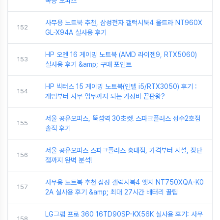
독층 오피스
사무용 노트북 추천, 삼성전자 갤럭시북4 울트라 NT960X
152
GL-X94A 실사용 후기
HP 오멘 16 게이밍 노트북 (AMD 라이젠9, RTX5060)
153
실사용 후기 &amp; 구매 포인트
HP 빅터스 15 게이밍 노트북(인텔 i5/RTX3050) 후기 :
154
게임부터 사무 업무까지 되는 가성비 끝판왕?
서울 공유오피스, 뚝섬역 30초컷! 스파크플러스 성수2호점
155
솔직 후기
서울 공유오피스 스파크플러스 홍대점, 가격부터 시설, 장단
156
점까지 완벽 분석!
사무용 노트북 추천 삼성 갤럭시북4 엣지 NT750XQA-K0
157
2A 실사용 후기 &amp; 최대 27시간 배터리 꿀팁
LG그램 프로 360 16TD90SP-KX56K 실사용 후기: 사무
158