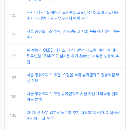
HP 빅터스 15 게이밍 노트북(Core7, RTX5060) 실사용
125
후기 게임부터 사무 업무까지 완벽 분석
서울 공유오피스 추천, 슈가맨워크 서울 목동역점 솔직 이용
126
후기
AI 성능과 OLED 터치스크린의 만남: 레노버 아이디어패드
127
5 투인원 16AKP10 실사용 후기 &amp; 사무용 노트북 추
천
서울 공유오피스 추천, 쇼핑몰 특화 슈가맨워크 창동역점 핵
128
심 정보
서울 공유오피스 추천 슈가맨워크 서울 가산 IT타워점 실제
129
이용 분석
2025년 사무 업무용 노트북 추천 다오북 14-N100 실사용
130
후기와 비교 분석!