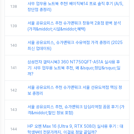
사무 업무용 노트북 추천! 베이직북14 프로 솔직 후기 (A/S,
138
장단점 총정리)
서울 공유오피스 추천 슈가맨워크 창동역 2호점 완벽 분석
139
(가격&middot;시설&middot;혜택)
서울 공유오피스, 슈가맨워크 수유역점 가격 총정리 (2025
140
최신 업데이트)
삼성전자 갤럭시북3 360 NT750QFT-A51A 실사용 후
141
기: 사무 업무용 노트북 추천, 왜 &lsquo;정답&rsquo;일
까?
서울 공유오피스 추천 슈가맨워크 서울 선유도역점 핵심 정
142
보 총정리
서울 공유오피스 추천, 슈가맨워크 답십리역점 꼼꼼 후기 (가
143
격&middot;할인 정보 포함)
HP 오멘 Max 16 (Ultra 9, RTX 5080) 실사용 후기 : 대
144
학생부터 전문가까지, 이걸로 정말 끝일까?