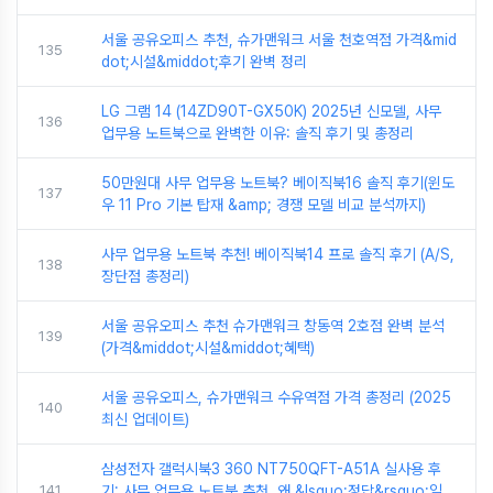
서울 공유오피스 추천, 슈가맨워크 서울 천호역점 가격&mid
135
dot;시설&middot;후기 완벽 정리
LG 그램 14 (14ZD90T-GX50K) 2025년 신모델, 사무
136
업무용 노트북으로 완벽한 이유: 솔직 후기 및 총정리
50만원대 사무 업무용 노트북? 베이직북16 솔직 후기(윈도
137
우 11 Pro 기본 탑재 &amp; 경쟁 모델 비교 분석까지)
사무 업무용 노트북 추천! 베이직북14 프로 솔직 후기 (A/S,
138
장단점 총정리)
서울 공유오피스 추천 슈가맨워크 창동역 2호점 완벽 분석
139
(가격&middot;시설&middot;혜택)
서울 공유오피스, 슈가맨워크 수유역점 가격 총정리 (2025
140
최신 업데이트)
삼성전자 갤럭시북3 360 NT750QFT-A51A 실사용 후
141
기: 사무 업무용 노트북 추천, 왜 &lsquo;정답&rsquo;일