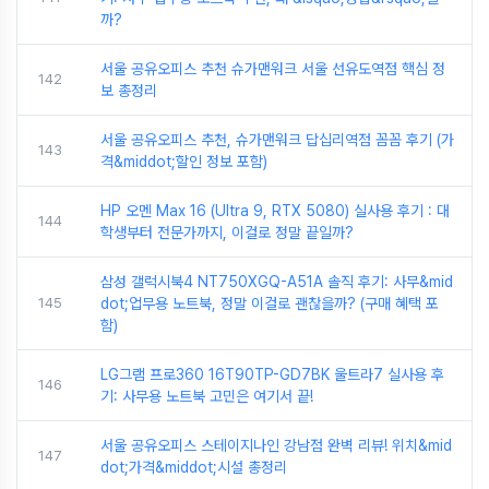
까?
서울 공유오피스 추천 슈가맨워크 서울 선유도역점 핵심 정
142
보 총정리
서울 공유오피스 추천, 슈가맨워크 답십리역점 꼼꼼 후기 (가
143
격&middot;할인 정보 포함)
HP 오멘 Max 16 (Ultra 9, RTX 5080) 실사용 후기 : 대
144
학생부터 전문가까지, 이걸로 정말 끝일까?
삼성 갤럭시북4 NT750XGQ-A51A 솔직 후기: 사무&mid
145
dot;업무용 노트북, 정말 이걸로 괜찮을까? (구매 혜택 포
함)
LG그램 프로360 16T90TP-GD7BK 울트라7 실사용 후
146
기: 사무용 노트북 고민은 여기서 끝!
서울 공유오피스 스테이지나인 강남점 완벽 리뷰! 위치&mid
147
dot;가격&middot;시설 총정리