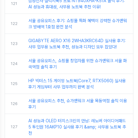
삼성전자 갤럭시북5 프로 NT940XHA-K51A 솔직 후기:
121
AI 성능과 휴대성, 사무용 노트북 추천 이유!
서울 공유오피스 후기: 쇼핑몰 특화 혜택이 강력한 슈가맨워
122
크 방배역 1호점 완전 분석
GIGABYTE AERO X16 2WHA3KRC64D 실사용 후기:
123
사무 업무용 노트북 추천, 성능과 디자인 모두 잡았다!
서울 공유오피스, 쇼핑몰 창업자를 위한 슈가맨워크 서울 화
124
곡역점 솔직 후기
HP 빅터스 15 게이밍 노트북(Core7, RTX5060) 실사용
125
후기 게임부터 사무 업무까지 완벽 분석
서울 공유오피스 추천, 슈가맨워크 서울 목동역점 솔직 이용
126
후기
AI 성능과 OLED 터치스크린의 만남: 레노버 아이디어패드
127
5 투인원 16AKP10 실사용 후기 &amp; 사무용 노트북 추
천