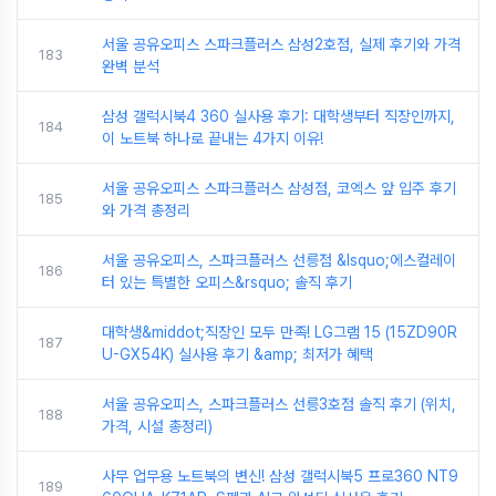
서울 공유오피스 스파크플러스 삼성2호점, 실제 후기와 가격
183
완벽 분석
삼성 갤럭시북4 360 실사용 후기: 대학생부터 직장인까지,
184
이 노트북 하나로 끝내는 4가지 이유!
서울 공유오피스 스파크플러스 삼성점, 코엑스 앞 입주 후기
185
와 가격 총정리
서울 공유오피스, 스파크플러스 선릉점 &lsquo;에스컬레이
186
터 있는 특별한 오피스&rsquo; 솔직 후기
대학생&middot;직장인 모두 만족! LG그램 15 (15ZD90R
187
U-GX54K) 실사용 후기 &amp; 최저가 혜택
서울 공유오피스, 스파크플러스 선릉3호점 솔직 후기 (위치,
188
가격, 시설 총정리)
사무 업무용 노트북의 변신! 삼성 갤럭시북5 프로360 NT9
189