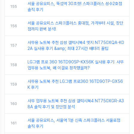
서울 공유오피스, 뚝섬역 30초컷! 스파크플러스 성수2호점
155
솔직 후기
서울 공유오피스 스파크플러스 홍대점, 가격부터 시설, 장단
156
점까지 완벽 분석!
사무용 노트북 추천 삼성 갤럭시북4 엣지 NT750XQA-K0
157
2A 실사용 후기 &amp; 최대 27시간 배터리 꿀팁
LG그램 프로 360 16TD90SP-KX56K 실사용 후기: 사무
158
업무용 노트북, 왜 이걸로 정착했을까?
사무용 노트북 추천 LG그램 프로360 16TD90TP-GX56
159
K 후기
사무 업무용 노트북 추천 삼성 갤럭시북4 NT750XGR-A3
160
8A 솔직 후기 및 장단점 분석
서울 공유오피스, 서울역 1분 신축 스파크플러스 서울로점
161
솔직 후기