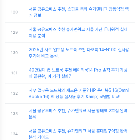
서울 공유오피스 추천, 쇼핑몰 특화 슈가맨워크 창동역점 핵
128
심 정보
서울 공유오피스 추천 슈가맨워크 서울 가산 IT타워점 실제
129
이용 분석
2025년 사무 업무용 노트북 추천 다오북 14-N100 실사용
130
후기와 비교 분석!
40만원대 i5 노트북 추천 베이직북14 Pro 솔직 후기 가성
131
비 끝판왕, 이 가격 실화?
사무 업무용 노트북의 새로운 기준? HP 옴니북5 16(Omni
132
Book5 16) AI 성능 실사용 후기 &amp; 모델별 비교!
서울 공유오피스 추천, 슈가맨워크 서울 방배역 2호점 완벽
133
분석
서울 공유오피스 추천, 슈가맨워크 서울 홍대입구역점 완벽
134
분석 가이드