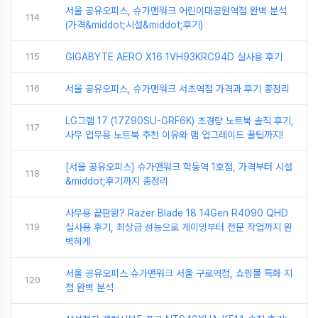
서울 공유오피스, 슈가맨워크 어린이대공원역점 완벽 분석
114
(가격&middot;시설&middot;후기)
115
GIGABYTE AERO X16 1VH93KRC94D 실사용 후기
116
서울 공유오피스, 슈가맨워크 서초역점 가격과 후기 총정리
LG그램 17 (17Z90SU-GRF6K) 초경량 노트북 솔직 후기,
117
사무 업무용 노트북 추천 이유와 램 업그레이드 꿀팁까지!
[서울 공유오피스] 슈가맨워크 학동역 1호점, 가격부터 시설
118
&middot;후기까지 총정리
사무용 끝판왕? Razer Blade 18 14Gen R4090 QHD
119
실사용 후기, 최상급 성능으로 게이밍부터 전문 작업까지 완
벽하게
서울 공유오피스 슈가맨워크 서울 구로역점, 쇼핑몰 특화 지
120
점 완벽 분석