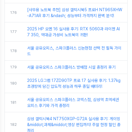
[사무용 노트북 추천] 삼성 갤럭시북5 프로H NT965XHW
176
-A71AR 후기 &ndash; 성능부터 가격까지 완벽 분석!
2025 HP 오멘 16 실사용 후기: RTX 5060과 라이젠 AI
177
7 350, 역대급 가성비 노트북의 귀환!
서울 공유오피스, 스파크플러스 신논현점 선택 전 필독 가이
178
드
179
서울 공유오피스 스파크플러스 방배점 시설 총정리 후기
2025 LG그램 17ZD90TP 프로 17 실사용 후기: 1.37kg
180
초경량에 담긴 압도적 성능과 하루 종일 배터리!
서울 공유오피스 스파크플러스 코엑스점, 삼성역 초역세권
181
오피스 후기와 가격 총정리
삼성 갤럭시북4 NT750XGP-G72A 실사용 후기: 게이밍
182
&middot;과제&middot;영상 편집까지! 주말 한정 할인 총
정리