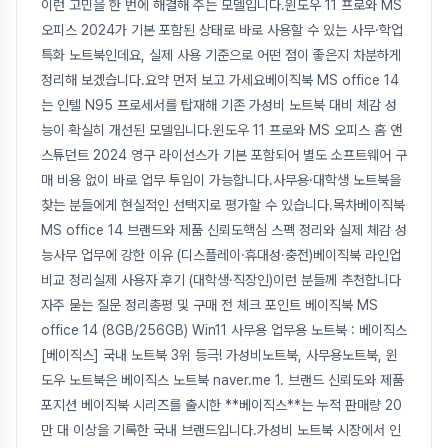
이런 고민을 한 번에 해결해 주는 모델입니다.윈도우 11 프로와 MS
오피스 2024가 기본 포함된 상태로 바로 사용할 수 있는 사무·학업
특화 노트북인데요, 실제 사용 기준으로 어떤 점이 좋은지 차분하게
정리해 보겠습니다.요약 먼저 보고 가세요베이직북 MS office 14
는 인텔 N95 프로세서를 탑재해 기존 가성비 노트북 대비 체감 성
능이 확실히 개선된 모델입니다.윈도우 11 프로와 MS 오피스 홈 앤
스튜던트 2024 영구 라이선스가 기본 포함되어 별도 소프트웨어 구
매 비용 없이 바로 업무 투입이 가능합니다.사무용·대학생 노트북을
찾는 분들에게 현실적인 선택지로 평가할 수 있습니다.목차베이직북
MS office 14 브랜드와 제품 신뢰도핵심 스펙 정리와 실제 체감 성
능사무 업무에 강한 이유 (디스플레이·휴대성·충전)베이직북 라인업
비교 정리실제 사용자 후기 (대학생·직장인)이런 분들께 추천합니다
자주 묻는 질문 정리총평 및 구매 전 체크 포인트 베이직북 MS
office 14 (8GB/256GB) Win11 사무용 업무용 노트북 : 베이직스
[베이직스] 국내 노트북 3위 등극! 가성비노트북, 사무용노트북, 윈
도우 노트북은 베이직스 노트북 naver.me 1. 브랜드 신뢰도와 제품
포지션 베이직북 시리즈를 출시한 **베이직스**는 누적 판매량 20
만 대 이상을 기록한 국내 브랜드입니다.가성비 노트북 시장에서 인