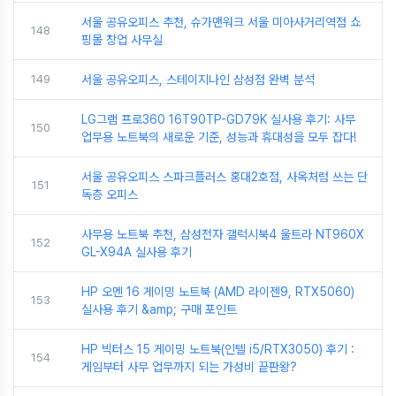
서울 공유오피스 추천, 슈가맨워크 서울 미아사거리역점 쇼
148
핑몰 창업 사무실
149
서울 공유오피스, 스테이지나인 삼성점 완벽 분석
LG그램 프로360 16T90TP-GD79K 실사용 후기: 사무
150
업무용 노트북의 새로운 기준, 성능과 휴대성을 모두 잡다!
서울 공유오피스 스파크플러스 홍대2호점, 사옥처럼 쓰는 단
151
독층 오피스
사무용 노트북 추천, 삼성전자 갤럭시북4 울트라 NT960X
152
GL-X94A 실사용 후기
HP 오멘 16 게이밍 노트북 (AMD 라이젠9, RTX5060)
153
실사용 후기 &amp; 구매 포인트
HP 빅터스 15 게이밍 노트북(인텔 i5/RTX3050) 후기 :
154
게임부터 사무 업무까지 되는 가성비 끝판왕?