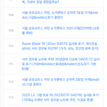
북, 가성비 정말 괜찮을까요?
서울 공유오피스 추천, 슈가맨워크 군자역 1호점 가격&mid
108
dot;시설&middot;후기 총정리
서울 공유오피스 추천 슈가맨워크 가산디지털단지역점 (쇼핑
109
몰 특화)
Razer Blade 18 14Gen R4070 실사용 후기: 게이밍을
110
넘어선 사무 업무용 최강자? (가격, 성능, 장단점 완벽 분석)
사무 업무용 노트북 추천! 30만원대 다오북 14N15-12 실사
111
용 후기 (가성비&middot;휴대성&middot;윈도우11 기본
탑재)
서울 공유오피스 추천 슈가맨워크 군자역 2호점 가격&midd
112
ot;시설 총정리
2025 LG 그램 프로 16 (16Z90TP-GA5YK) 실사용 후기:
113
1.199kg 초경량 사무 업무용 노트북 추천, 이걸로 종결!