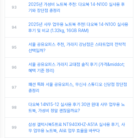
2025년 가성비 노트북 추천: 다오북 14-N100 실사용 후
93
기와 장단점 총정리
2025년 사무 업무용 노트북 추천! 다오북 14-N100 실사용
94
후기 및 비교 (1.32kg, 16GB RAM)
서울 공유오피스 추천, 가라지 강남점은 스타트업의 전략적
95
선택일까?
서울 공유오피스 가라지 교대점 솔직 후기 (가격&middot;
96
혜택 기준 정리)
패션 특화 서울 공유오피스, 무신사 스튜디오 신당점 장단점
97
총정리
다오북 14N15-12 실사용 후기 30만 원대 사무 업무용 노
98
트북, 가성비 정말 괜찮을까요?
삼성 갤럭시북5프로 NT940XHZ-A51A 실사용 후기, 사
99
무 업무용 노트북, AI로 업무 효율을 바꾸다