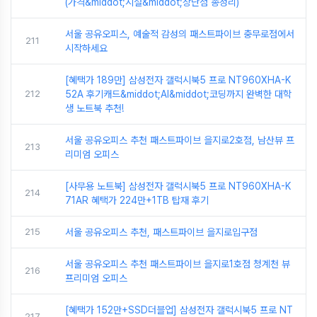
(가격&middot;시설&middot;장단점 총정리)
서울 공유오피스, 예술적 감성의 패스트파이브 충무로점에서
211
시작하세요
[혜택가 189만] 삼성전자 갤럭시북5 프로 NT960XHA-K
212
52A 후기캐드&middot;AI&middot;코딩까지 완벽한 대학
생 노트북 추천!
서울 공유오피스 추천 패스트파이브 을지로2호점, 남산뷰 프
213
리미엄 오피스
[사무용 노트북] 삼성전자 갤럭시북5 프로 NT960XHA-K
214
71AR 혜택가 224만+1TB 탑재 후기
215
서울 공유오피스 추천, 패스트파이브 을지로입구점
서울 공유오피스 추천 패스트파이브 을지로1호점 청계천 뷰
216
프리미엄 오피스
[혜택가 152만+SSD더블업] 삼성전자 갤럭시북5 프로 NT
217