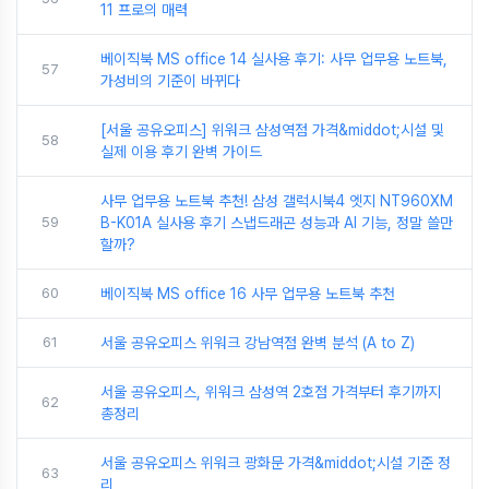
11 프로의 매력
베이직북 MS office 14 실사용 후기: 사무 업무용 노트북,
57
가성비의 기준이 바뀌다
[서울 공유오피스] 위워크 삼성역점 가격&middot;시설 및
58
실제 이용 후기 완벽 가이드
사무 업무용 노트북 추천! 삼성 갤럭시북4 엣지 NT960XM
59
B-K01A 실사용 후기 스냅드래곤 성능과 AI 기능, 정말 쓸만
할까?
60
베이직북 MS office 16 사무 업무용 노트북 추천
61
서울 공유오피스 위워크 강남역점 완벽 분석 (A to Z)
서울 공유오피스, 위워크 삼성역 2호점 가격부터 후기까지
62
총정리
서울 공유오피스 위워크 광화문 가격&middot;시설 기준 정
63
리