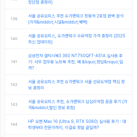
장단점 총정리)
서울 공유오피스 추천 슈가맨워크 창동역 2호점 완벽 분석
139
(가격&middot;시설&middot;혜택)
서울 공유오피스, 슈가맨워크 수유역점 가격 총정리 (2025
140
최신 업데이트)
삼성전자 갤럭시북3 360 NT750QFT-A51A 실사용 후
141
기: 사무 업무용 노트북 추천, 왜 &lsquo;정답&rsquo;일
까?
서울 공유오피스 추천 슈가맨워크 서울 선유도역점 핵심 정
142
보 총정리
서울 공유오피스 추천, 슈가맨워크 답십리역점 꼼꼼 후기 (가
143
격&middot;할인 정보 포함)
HP 오멘 Max 16 (Ultra 9, RTX 5080) 실사용 후기 : 대
144
학생부터 전문가까지, 이걸로 정말 끝일까?