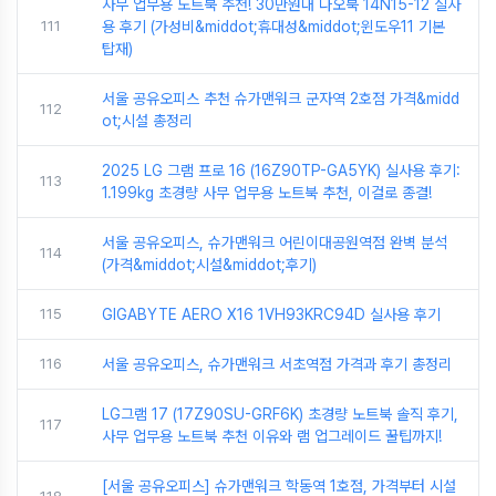
사무 업무용 노트북 추천! 30만원대 다오북 14N15-12 실사
111
용 후기 (가성비&middot;휴대성&middot;윈도우11 기본
탑재)
서울 공유오피스 추천 슈가맨워크 군자역 2호점 가격&midd
112
ot;시설 총정리
2025 LG 그램 프로 16 (16Z90TP-GA5YK) 실사용 후기:
113
1.199kg 초경량 사무 업무용 노트북 추천, 이걸로 종결!
서울 공유오피스, 슈가맨워크 어린이대공원역점 완벽 분석
114
(가격&middot;시설&middot;후기)
115
GIGABYTE AERO X16 1VH93KRC94D 실사용 후기
116
서울 공유오피스, 슈가맨워크 서초역점 가격과 후기 총정리
LG그램 17 (17Z90SU-GRF6K) 초경량 노트북 솔직 후기,
117
사무 업무용 노트북 추천 이유와 램 업그레이드 꿀팁까지!
[서울 공유오피스] 슈가맨워크 학동역 1호점, 가격부터 시설