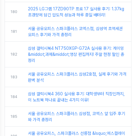
2025 LG그램 17ZD90TP 프로 17 실사용 후기: 1.37kg
180
초경량에 담긴 압도적 성능과 하루 종일 배터리!
서울 공유오피스 스파크플러스 코엑스점, 삼성역 초역세권
181
오피스 후기와 가격 총정리
삼성 갤럭시북4 NT750XGP-G72A 실사용 후기: 게이밍
182
&middot;과제&middot;영상 편집까지! 주말 한정 할인 총
정리
서울 공유오피스 스파크플러스 삼성2호점, 실제 후기와 가격
183
완벽 분석
삼성 갤럭시북4 360 실사용 후기: 대학생부터 직장인까지,
184
이 노트북 하나로 끝내는 4가지 이유!
서울 공유오피스 스파크플러스 삼성점, 코엑스 앞 입주 후기
185
와 가격 총정리
서울 공유오피스, 스파크플러스 선릉점 &lsquo;에스컬레이