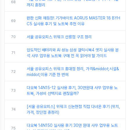
68
까지 총정리
완판 신화 재등장! 기가바이트 AORUS MASTER 18 BYH
69
C5 실사용 후기 및 노트북 추천 이유
70
서울 공유오피스 위워크 선릉점 구조 정리
압도적인 배터리와 AI 성능 삼성 갤럭시북4 엣지 실사용 분
71
석 사무 업무용 노트북 구매 전 꼭 읽어야 할 가이드
서울 공유오피스 위워크 홍대점 정리, 가격&middot;시설&
72
middot;이용 기준 한 번에
다오북 14N15-12 실사용 후기, 30만원대 사무 업무용 노
73
트북, 가성비 선택지로 괜찮을까?
[서울 공유오피스] 위워크 신논현점 직접 다녀온 후기 (위치,
74
가격, 장단점 총정리)
다오북 14N150 실사용 후기 30만 원대 사무 업무용 노트
75