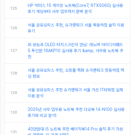
HP 빅터스 15 게이밍 노트북(Core7, RTX5060) 실사용
125
후기 게임부터 사무 업무까지 완벽 분석
서울 공유오피스 추천, 슈가맨워크 서울 목동역점 솔직 이용
126
후기
AI 성능과 OLED 터치스크린의 만남: 레노버 아이디어패드
127
5 투인원 16AKP10 실사용 후기 &amp; 사무용 노트북 추
천
서울 공유오피스 추천, 쇼핑몰 특화 슈가맨워크 창동역점 핵
128
심 정보
서울 공유오피스 추천 슈가맨워크 서울 가산 IT타워점 실제
129
이용 분석
2025년 사무 업무용 노트북 추천 다오북 14-N100 실사용
130
후기와 비교 분석!
40만원대 i5 노트북 추천 베이직북14 Pro 솔직 후기 가성
131