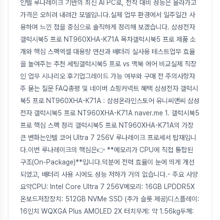
인텔 루나레이크 기반의 최신 AI PC로, 전작 대비 성능은 올라가고
가격은 오히려 내려간 모델입니다.실제 업무 환경에서 일주일간 사
용하며 느낀 점을 중심으로 솔직하게 정리해 보겠습니다. 삼성전자
갤럭시북5 프로 NT960XHA-K71A 목차갤럭시북5 프로 제품 소
개와 핵심 스펙엑셀 대용량 연산과 배터리 실사용 테스트업무 효율
을 높여주는 추천 세팅갤럭시북5 프로 vs 맥북 에어 비교실제 직장
인 업무 시나리오 후기업그레이드 가능 여부와 구매 전 주의사항자
주 묻는 질문 FAQ총평 및 네이버 쇼핑커넥트 혜택 삼성전자 갤럭시
북5 프로 NT960XHA-K71A : 삼성온라인스토어 유니씨앤씨 삼성
전자 갤럭시북5 프로 NT960XHA-K71A naver.me 1. 갤럭시북5
프로 핵심 스펙 정리 갤럭시북5 프로 NT960XHA-K71A의 가장
큰 변화는인텔 코어 Ultra 7 256V 루나레이크 프로세서 탑재입니
다.이번 루나레이크의 핵심은👉 **메모리가 CPU에 직접 통합된
구조(On-Package)**입니다.덕분에 전력 효율이 눈에 띄게 개선
되었고, 배터리 사용 시에도 성능 저하가 거의 없습니다.- 주요 사양
요약CPU: Intel Core Ultra 7 256V메모리: 16GB LPDDR5X
온보드저장장치: 512GB NVMe SSD (추가 슬롯 제공)디스플레이:
16인치 WQXGA Plus AMOLED 2X 터치무게: 약 1.56kg두께: