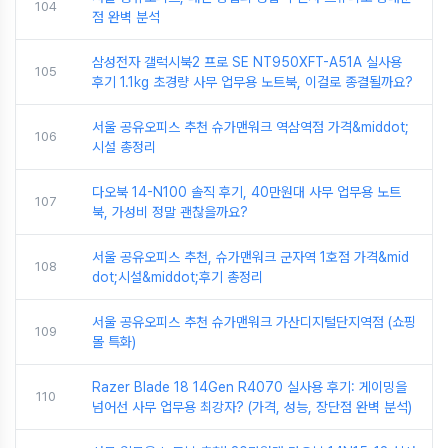
104
점 완벽 분석
삼성전자 갤럭시북2 프로 SE NT950XFT-A51A 실사용
105
후기 1.1kg 초경량 사무 업무용 노트북, 이걸로 종결될까요?
서울 공유오피스 추천 슈가맨워크 역삼역점 가격&middot;
106
시설 총정리
다오북 14-N100 솔직 후기, 40만원대 사무 업무용 노트
107
북, 가성비 정말 괜찮을까요?
서울 공유오피스 추천, 슈가맨워크 군자역 1호점 가격&mid
108
dot;시설&middot;후기 총정리
서울 공유오피스 추천 슈가맨워크 가산디지털단지역점 (쇼핑
109
몰 특화)
Razer Blade 18 14Gen R4070 실사용 후기: 게이밍을
110
넘어선 사무 업무용 최강자? (가격, 성능, 장단점 완벽 분석)