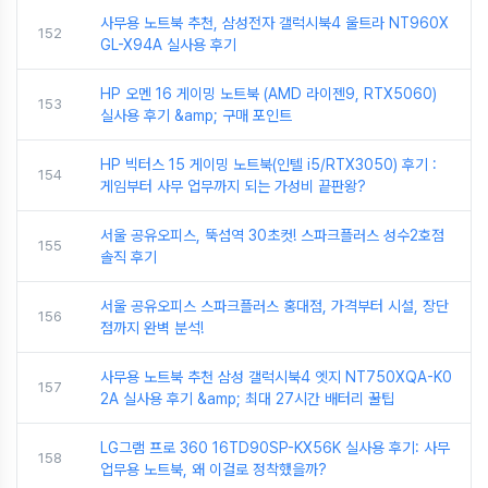
사무용 노트북 추천, 삼성전자 갤럭시북4 울트라 NT960X
152
GL-X94A 실사용 후기
HP 오멘 16 게이밍 노트북 (AMD 라이젠9, RTX5060)
153
실사용 후기 &amp; 구매 포인트
HP 빅터스 15 게이밍 노트북(인텔 i5/RTX3050) 후기 :
154
게임부터 사무 업무까지 되는 가성비 끝판왕?
서울 공유오피스, 뚝섬역 30초컷! 스파크플러스 성수2호점
155
솔직 후기
서울 공유오피스 스파크플러스 홍대점, 가격부터 시설, 장단
156
점까지 완벽 분석!
사무용 노트북 추천 삼성 갤럭시북4 엣지 NT750XQA-K0
157
2A 실사용 후기 &amp; 최대 27시간 배터리 꿀팁
LG그램 프로 360 16TD90SP-KX56K 실사용 후기: 사무
158
업무용 노트북, 왜 이걸로 정착했을까?