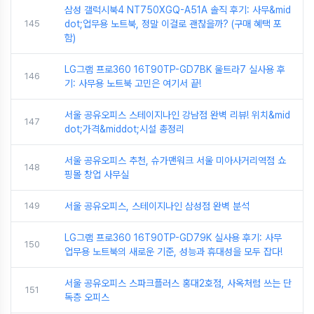
삼성 갤럭시북4 NT750XGQ-A51A 솔직 후기: 사무&mid
145
dot;업무용 노트북, 정말 이걸로 괜찮을까? (구매 혜택 포
함)
LG그램 프로360 16T90TP-GD7BK 울트라7 실사용 후
146
기: 사무용 노트북 고민은 여기서 끝!
서울 공유오피스 스테이지나인 강남점 완벽 리뷰! 위치&mid
147
dot;가격&middot;시설 총정리
서울 공유오피스 추천, 슈가맨워크 서울 미아사거리역점 쇼
148
핑몰 창업 사무실
149
서울 공유오피스, 스테이지나인 삼성점 완벽 분석
LG그램 프로360 16T90TP-GD79K 실사용 후기: 사무
150
업무용 노트북의 새로운 기준, 성능과 휴대성을 모두 잡다!
서울 공유오피스 스파크플러스 홍대2호점, 사옥처럼 쓰는 단
151
독층 오피스