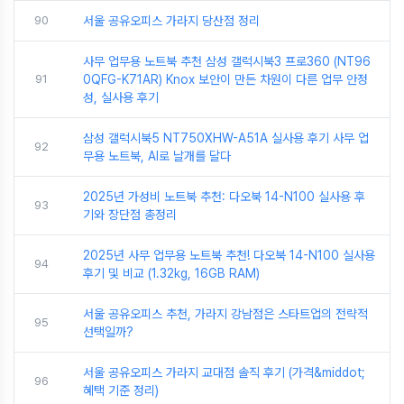
90
서울 공유오피스 가라지 당산점 정리
사무 업무용 노트북 추천 삼성 갤럭시북3 프로360 (NT96
91
0QFG-K71AR) Knox 보안이 만든 차원이 다른 업무 안정
성, 실사용 후기
삼성 갤럭시북5 NT750XHW-A51A 실사용 후기 사무 업
92
무용 노트북, AI로 날개를 달다
2025년 가성비 노트북 추천: 다오북 14-N100 실사용 후
93
기와 장단점 총정리
2025년 사무 업무용 노트북 추천! 다오북 14-N100 실사용
94
후기 및 비교 (1.32kg, 16GB RAM)
서울 공유오피스 추천, 가라지 강남점은 스타트업의 전략적
95
선택일까?
서울 공유오피스 가라지 교대점 솔직 후기 (가격&middot;
96
혜택 기준 정리)