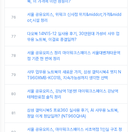
북, 이 가격에 이런 성능이?
서울 공유오피스, 위워크 신사점 위치&middot;가격&midd
76
ot;시설 정리
다오북 14N15-12 실사용 후기, 30만원대 가성비 사무 업
77
무용 노트북, 이걸로 종결일까?
서울 공유오피스 정리 마이워크스페이스 서울대벤처타운역
78
점 기준 한 번에 정리
사무 업무용 노트북의 새로운 가치, 삼성 갤럭시북4 엣지 N
79
T960XMB-KC01B, 지속가능성까지 생각한 선택
서울 공유오피스, 강남역 1분컷! 마이워크스페이스 강남역
80
테헤란로점 솔직 정리
삼성 갤럭시북5 프로360 실사용 후기, AI 사무용 노트북,
81
정말 이게 정답일까? (NT960QHA)
서울 공유오피스, 마이워크스페이스 서초역점 1인실 구조 정