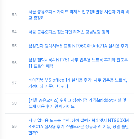
서울 공유오피스 가이드 리저스 압구정K빌딩 시설과 가격 비
53
교 총정리
54
서울 공유오피스 찾는다면 리저스 강남빌딩 정리
55
삼성전자 갤럭시북5 프로 NT960XHA-K71A 실사용 후기
삼성 갤럭시북4 NT751 사무 업무용 노트북 후기와 윈도우
56
11 프로의 매력
베이직북 MS office 14 실사용 후기: 사무 업무용 노트북,
57
가성비의 기준이 바뀌다
[서울 공유오피스] 위워크 삼성역점 가격&middot;시설 및
58
실제 이용 후기 완벽 가이드
사무 업무용 노트북 추천! 삼성 갤럭시북4 엣지 NT960XM
59
B-K01A 실사용 후기 스냅드래곤 성능과 AI 기능, 정말 쓸만
할까?