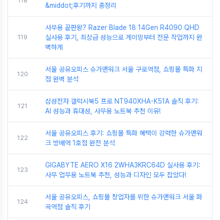
118
&middot;후기까지 총정리
사무용 끝판왕? Razer Blade 18 14Gen R4090 QHD
119
실사용 후기, 최상급 성능으로 게이밍부터 전문 작업까지 완
벽하게
서울 공유오피스 슈가맨워크 서울 구로역점, 쇼핑몰 특화 지
120
점 완벽 분석
삼성전자 갤럭시북5 프로 NT940XHA-K51A 솔직 후기:
121
AI 성능과 휴대성, 사무용 노트북 추천 이유!
서울 공유오피스 후기: 쇼핑몰 특화 혜택이 강력한 슈가맨워
122
크 방배역 1호점 완전 분석
GIGABYTE AERO X16 2WHA3KRC64D 실사용 후기:
123
사무 업무용 노트북 추천, 성능과 디자인 모두 잡았다!
서울 공유오피스, 쇼핑몰 창업자를 위한 슈가맨워크 서울 화
124
곡역점 솔직 후기