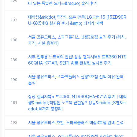
186
터 있는 특별한 오피스&rsquo; 솔직 후기
대학생&middot;직장인 모두 만족! LG그램 15 (15ZD90R
187
U-GX54K) 실사용 후기 &amp; 최저가 혜택
서울 공유오피스, 스파크플러스 선릉3호점 솔직 후기 (위치,
188
가격, 시설 총정리)
사무 업무용 노트북의 변신! 삼성 갤럭시북5 프로360 NT9
189
60QHA-K71AR, S펜과 AI로 완성된 실사용 후기
서울 공유오피스, 스파크플러스 선릉2호점 선택 이유 완벽
190
분석
삼성 갤럭시북5 프로360 NT960QHA-K71A 후기｜대학
191
생&middot;직장인 노트북 끝판왕? 성능&middot;S펜&mi
ddot;AI까지 총정리!
192
서울 공유오피스 추천, 스파크플러스 역삼3호점 완벽 분석
서울 공유오피스, 스파크플러스 역삼2호점 가격&middot;