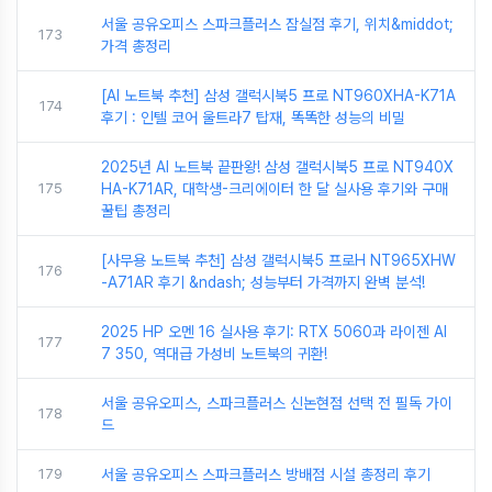
서울 공유오피스 스파크플러스 잠실점 후기, 위치&middot;
173
가격 총정리
[AI 노트북 추천] 삼성 갤럭시북5 프로 NT960XHA-K71A
174
후기 : 인텔 코어 울트라7 탑재, 똑똑한 성능의 비밀
2025년 AI 노트북 끝판왕! 삼성 갤럭시북5 프로 NT940X
175
HA-K71AR, 대학생-크리에이터 한 달 실사용 후기와 구매
꿀팁 총정리
[사무용 노트북 추천] 삼성 갤럭시북5 프로H NT965XHW
176
-A71AR 후기 &ndash; 성능부터 가격까지 완벽 분석!
2025 HP 오멘 16 실사용 후기: RTX 5060과 라이젠 AI
177
7 350, 역대급 가성비 노트북의 귀환!
서울 공유오피스, 스파크플러스 신논현점 선택 전 필독 가이
178
드
179
서울 공유오피스 스파크플러스 방배점 시설 총정리 후기