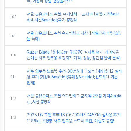
북, 가성비 정말 괜찮을까요?
서울 공유오피스 추천, 슈가맨워크 군자역 1호점 가격&mid
108
dot;시설&middot;후기 총정리
서울 공유오피스 추천 슈가맨워크 가산디지털단지역점 (쇼핑
109
몰 특화)
Razer Blade 18 14Gen R4070 실사용 후기: 게이밍을
110
넘어선 사무 업무용 최강자? (가격, 성능, 장단점 완벽 분석)
사무 업무용 노트북 추천! 30만원대 다오북 14N15-12 실사
111
용 후기 (가성비&middot;휴대성&middot;윈도우11 기본
탑재)
서울 공유오피스 추천 슈가맨워크 군자역 2호점 가격&midd
112
ot;시설 총정리
2025 LG 그램 프로 16 (16Z90TP-GA5YK) 실사용 후기:
113
1.199kg 초경량 사무 업무용 노트북 추천, 이걸로 종결!