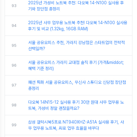
2025년 가성비 노트북 추천: 다오북 14-N100 실사용 후
93
기와 장단점 총정리
2025년 사무 업무용 노트북 추천! 다오북 14-N100 실사용
94
후기 및 비교 (1.32kg, 16GB RAM)
서울 공유오피스 추천, 가라지 강남점은 스타트업의 전략적
95
선택일까?
서울 공유오피스 가라지 교대점 솔직 후기 (가격&middot;
96
혜택 기준 정리)
패션 특화 서울 공유오피스, 무신사 스튜디오 신당점 장단점
97
총정리
다오북 14N15-12 실사용 후기 30만 원대 사무 업무용 노
98
트북, 가성비 정말 괜찮을까요?
삼성 갤럭시북5프로 NT940XHZ-A51A 실사용 후기, 사
99
무 업무용 노트북, AI로 업무 효율을 바꾸다