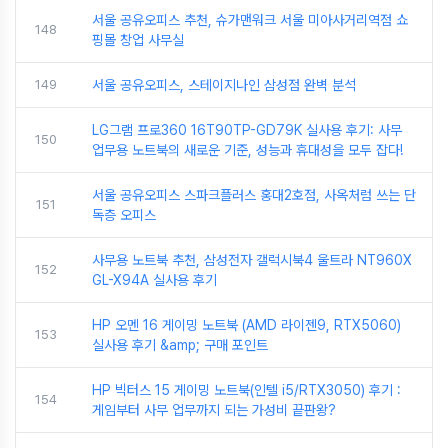
서울 공유오피스 추천, 슈가맨워크 서울 미아사거리역점 쇼
148
핑몰 창업 사무실
149
서울 공유오피스, 스테이지나인 삼성점 완벽 분석
LG그램 프로360 16T90TP-GD79K 실사용 후기: 사무
150
업무용 노트북의 새로운 기준, 성능과 휴대성을 모두 잡다!
서울 공유오피스 스파크플러스 홍대2호점, 사옥처럼 쓰는 단
151
독층 오피스
사무용 노트북 추천, 삼성전자 갤럭시북4 울트라 NT960X
152
GL-X94A 실사용 후기
HP 오멘 16 게이밍 노트북 (AMD 라이젠9, RTX5060)
153
실사용 후기 &amp; 구매 포인트
HP 빅터스 15 게이밍 노트북(인텔 i5/RTX3050) 후기 :
154
게임부터 사무 업무까지 되는 가성비 끝판왕?