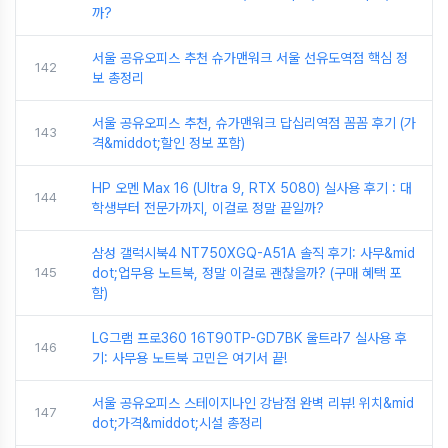
까?
서울 공유오피스 추천 슈가맨워크 서울 선유도역점 핵심 정
142
보 총정리
서울 공유오피스 추천, 슈가맨워크 답십리역점 꼼꼼 후기 (가
143
격&middot;할인 정보 포함)
HP 오멘 Max 16 (Ultra 9, RTX 5080) 실사용 후기 : 대
144
학생부터 전문가까지, 이걸로 정말 끝일까?
삼성 갤럭시북4 NT750XGQ-A51A 솔직 후기: 사무&mid
145
dot;업무용 노트북, 정말 이걸로 괜찮을까? (구매 혜택 포
함)
LG그램 프로360 16T90TP-GD7BK 울트라7 실사용 후
146
기: 사무용 노트북 고민은 여기서 끝!
서울 공유오피스 스테이지나인 강남점 완벽 리뷰! 위치&mid
147
dot;가격&middot;시설 총정리