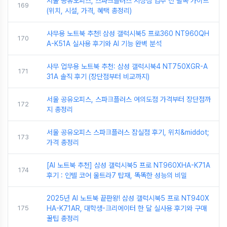
서울 공유오피스, 스파크플러스 시청점 입주 전 필독 가이드
169
(위치, 시설, 가격, 혜택 총정리)
사무용 노트북 추천! 삼성 갤럭시북5 프로360 NT960QH
170
A-K51A 실사용 후기와 AI 기능 완벽 분석
사무 업무용 노트북 추천: 삼성 갤럭시북4 NT750XGR-A
171
31A 솔직 후기 (장단점부터 비교까지)
서울 공유오피스, 스파크플러스 여의도점 가격부터 장단점까
172
지 총정리
서울 공유오피스 스파크플러스 잠실점 후기, 위치&middot;
173
가격 총정리
[AI 노트북 추천] 삼성 갤럭시북5 프로 NT960XHA-K71A
174
후기 : 인텔 코어 울트라7 탑재, 똑똑한 성능의 비밀
2025년 AI 노트북 끝판왕! 삼성 갤럭시북5 프로 NT940X
175
HA-K71AR, 대학생-크리에이터 한 달 실사용 후기와 구매
꿀팁 총정리