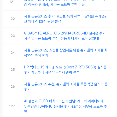
121
AI 성능과 휴대성, 사무용 노트북 추천 이유!
서울 공유오피스 후기: 쇼핑몰 특화 혜택이 강력한 슈가맨워
122
크 방배역 1호점 완전 분석
GIGABYTE AERO X16 2WHA3KRC64D 실사용 후기:
123
사무 업무용 노트북 추천, 성능과 디자인 모두 잡았다!
서울 공유오피스, 쇼핑몰 창업자를 위한 슈가맨워크 서울 화
124
곡역점 솔직 후기
HP 빅터스 15 게이밍 노트북(Core7, RTX5060) 실사용
125
후기 게임부터 사무 업무까지 완벽 분석
서울 공유오피스 추천, 슈가맨워크 서울 목동역점 솔직 이용
126
후기
AI 성능과 OLED 터치스크린의 만남: 레노버 아이디어패드
127
5 투인원 16AKP10 실사용 후기 &amp; 사무용 노트북 추
천