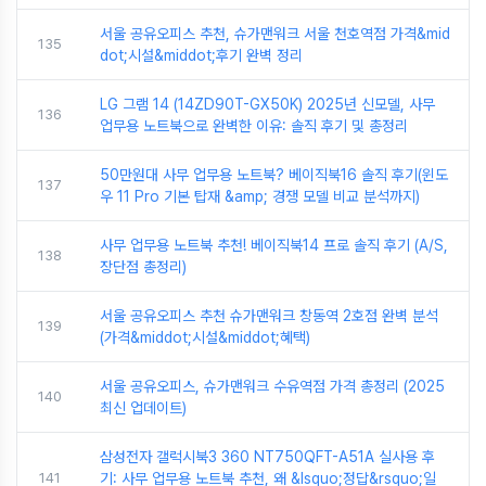
서울 공유오피스 추천, 슈가맨워크 서울 천호역점 가격&mid
135
dot;시설&middot;후기 완벽 정리
LG 그램 14 (14ZD90T-GX50K) 2025년 신모델, 사무
136
업무용 노트북으로 완벽한 이유: 솔직 후기 및 총정리
50만원대 사무 업무용 노트북? 베이직북16 솔직 후기(윈도
137
우 11 Pro 기본 탑재 &amp; 경쟁 모델 비교 분석까지)
사무 업무용 노트북 추천! 베이직북14 프로 솔직 후기 (A/S,
138
장단점 총정리)
서울 공유오피스 추천 슈가맨워크 창동역 2호점 완벽 분석
139
(가격&middot;시설&middot;혜택)
서울 공유오피스, 슈가맨워크 수유역점 가격 총정리 (2025
140
최신 업데이트)
삼성전자 갤럭시북3 360 NT750QFT-A51A 실사용 후
141
기: 사무 업무용 노트북 추천, 왜 &lsquo;정답&rsquo;일