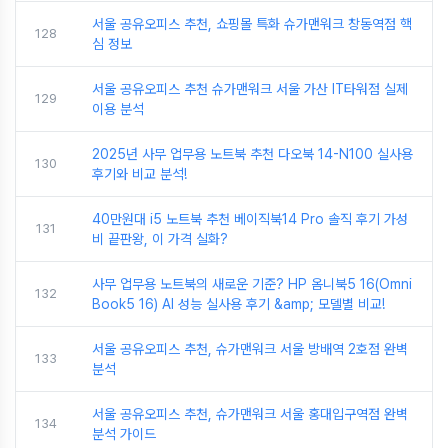
서울 공유오피스 추천, 쇼핑몰 특화 슈가맨워크 창동역점 핵
128
심 정보
서울 공유오피스 추천 슈가맨워크 서울 가산 IT타워점 실제
129
이용 분석
2025년 사무 업무용 노트북 추천 다오북 14-N100 실사용
130
후기와 비교 분석!
40만원대 i5 노트북 추천 베이직북14 Pro 솔직 후기 가성
131
비 끝판왕, 이 가격 실화?
사무 업무용 노트북의 새로운 기준? HP 옴니북5 16(Omni
132
Book5 16) AI 성능 실사용 후기 &amp; 모델별 비교!
서울 공유오피스 추천, 슈가맨워크 서울 방배역 2호점 완벽
133
분석
서울 공유오피스 추천, 슈가맨워크 서울 홍대입구역점 완벽
134
분석 가이드