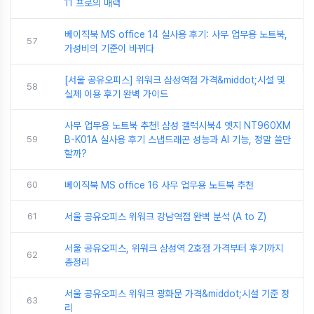
11 프로의 매력
베이직북 MS office 14 실사용 후기: 사무 업무용 노트북,
57
가성비의 기준이 바뀌다
[서울 공유오피스] 위워크 삼성역점 가격&middot;시설 및
58
실제 이용 후기 완벽 가이드
사무 업무용 노트북 추천! 삼성 갤럭시북4 엣지 NT960XM
59
B-K01A 실사용 후기 스냅드래곤 성능과 AI 기능, 정말 쓸만
할까?
60
베이직북 MS office 16 사무 업무용 노트북 추천
61
서울 공유오피스 위워크 강남역점 완벽 분석 (A to Z)
서울 공유오피스, 위워크 삼성역 2호점 가격부터 후기까지
62
총정리
서울 공유오피스 위워크 광화문 가격&middot;시설 기준 정
63
리