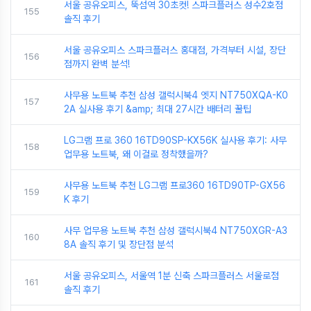
서울 공유오피스, 뚝섬역 30초컷! 스파크플러스 성수2호점
155
솔직 후기
서울 공유오피스 스파크플러스 홍대점, 가격부터 시설, 장단
156
점까지 완벽 분석!
사무용 노트북 추천 삼성 갤럭시북4 엣지 NT750XQA-K0
157
2A 실사용 후기 &amp; 최대 27시간 배터리 꿀팁
LG그램 프로 360 16TD90SP-KX56K 실사용 후기: 사무
158
업무용 노트북, 왜 이걸로 정착했을까?
사무용 노트북 추천 LG그램 프로360 16TD90TP-GX56
159
K 후기
사무 업무용 노트북 추천 삼성 갤럭시북4 NT750XGR-A3
160
8A 솔직 후기 및 장단점 분석
서울 공유오피스, 서울역 1분 신축 스파크플러스 서울로점
161
솔직 후기