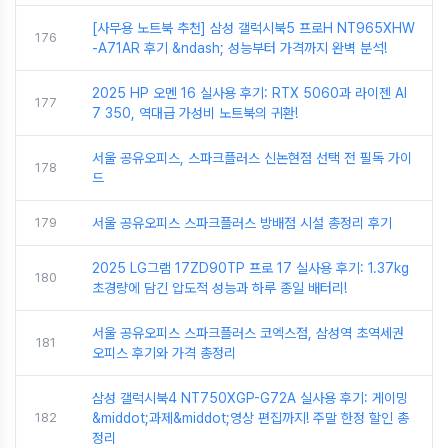
[사무용 노트북 추천] 삼성 갤럭시북5 프로H NT965XHW
176
-A71AR 후기 &ndash; 성능부터 가격까지 완벽 분석!
2025 HP 오멘 16 실사용 후기: RTX 5060과 라이젠 AI
177
7 350, 역대급 가성비 노트북의 귀환!
서울 공유오피스, 스파크플러스 신논현점 선택 전 필독 가이
178
드
179
서울 공유오피스 스파크플러스 방배점 시설 총정리 후기
2025 LG그램 17ZD90TP 프로 17 실사용 후기: 1.37kg
180
초경량에 담긴 압도적 성능과 하루 종일 배터리!
서울 공유오피스 스파크플러스 코엑스점, 삼성역 초역세권
181
오피스 후기와 가격 총정리
삼성 갤럭시북4 NT750XGP-G72A 실사용 후기: 게이밍
182
&middot;과제&middot;영상 편집까지! 주말 한정 할인 총
정리