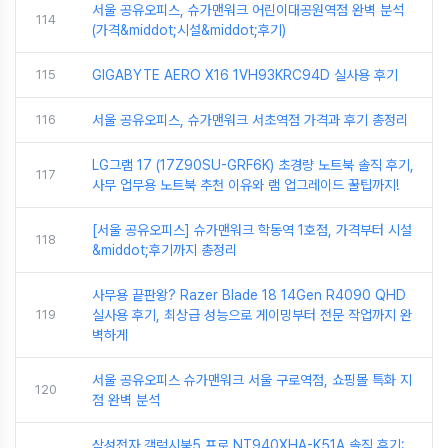
서울 공유오피스, 슈가맨워크 어린이대공원역점 완벽 분석
114
(가격&middot;시설&middot;후기)
115
GIGABYTE AERO X16 1VH93KRC94D 실사용 후기
116
서울 공유오피스, 슈가맨워크 서초역점 가격과 후기 총정리
LG그램 17 (17Z90SU-GRF6K) 초경량 노트북 솔직 후기,
117
사무 업무용 노트북 추천 이유와 램 업그레이드 꿀팁까지!
[서울 공유오피스] 슈가맨워크 학동역 1호점, 가격부터 시설
118
&middot;후기까지 총정리
사무용 끝판왕? Razer Blade 18 14Gen R4090 QHD
119
실사용 후기, 최상급 성능으로 게이밍부터 전문 작업까지 완
벽하게
서울 공유오피스 슈가맨워크 서울 구로역점, 쇼핑몰 특화 지
120
점 완벽 분석
삼성전자 갤럭시북5 프로 NT940XHA-K51A 솔직 후기: