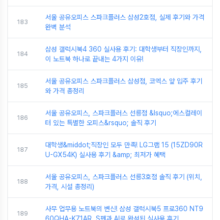
서울 공유오피스 스파크플러스 삼성2호점, 실제 후기와 가격
183
완벽 분석
삼성 갤럭시북4 360 실사용 후기: 대학생부터 직장인까지,
184
이 노트북 하나로 끝내는 4가지 이유!
서울 공유오피스 스파크플러스 삼성점, 코엑스 앞 입주 후기
185
와 가격 총정리
서울 공유오피스, 스파크플러스 선릉점 &lsquo;에스컬레이
186
터 있는 특별한 오피스&rsquo; 솔직 후기
대학생&middot;직장인 모두 만족! LG그램 15 (15ZD90R
187
U-GX54K) 실사용 후기 &amp; 최저가 혜택
서울 공유오피스, 스파크플러스 선릉3호점 솔직 후기 (위치,
188
가격, 시설 총정리)
사무 업무용 노트북의 변신! 삼성 갤럭시북5 프로360 NT9
189
60QHA-K71AR, S펜과 AI로 완성된 실사용 후기