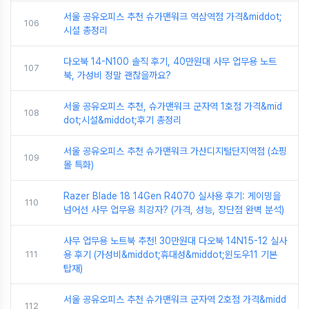
서울 공유오피스 추천 슈가맨워크 역삼역점 가격&middot;
106
시설 총정리
다오북 14-N100 솔직 후기, 40만원대 사무 업무용 노트
107
북, 가성비 정말 괜찮을까요?
서울 공유오피스 추천, 슈가맨워크 군자역 1호점 가격&mid
108
dot;시설&middot;후기 총정리
서울 공유오피스 추천 슈가맨워크 가산디지털단지역점 (쇼핑
109
몰 특화)
Razer Blade 18 14Gen R4070 실사용 후기: 게이밍을
110
넘어선 사무 업무용 최강자? (가격, 성능, 장단점 완벽 분석)
사무 업무용 노트북 추천! 30만원대 다오북 14N15-12 실사
111
용 후기 (가성비&middot;휴대성&middot;윈도우11 기본
탑재)
서울 공유오피스 추천 슈가맨워크 군자역 2호점 가격&midd
112