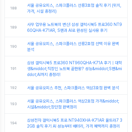
서울 공유오피스, 스파크플러스 선릉3호점 솔직 후기 (위치,
188
가격, 시설 총정리)
사무 업무용 노트북의 변신! 삼성 갤럭시북5 프로360 NT9
189
60QHA-K71AR, S펜과 AI로 완성된 실사용 후기
서울 공유오피스, 스파크플러스 선릉2호점 선택 이유 완벽
190
분석
삼성 갤럭시북5 프로360 NT960QHA-K71A 후기｜대학
191
생&middot;직장인 노트북 끝판왕? 성능&middot;S펜&mi
ddot;AI까지 총정리!
192
서울 공유오피스 추천, 스파크플러스 역삼3호점 완벽 분석
서울 공유오피스, 스파크플러스 역삼2호점 가격&middot;
193
시설&middot;장단점 완벽정리
삼성전자 갤럭시북5 프로 NT940XHA-K71AR 울트라7 3
194
2GB 솔직 후기 AI 성능부터 배터리, 가격 혜택까지 총정리