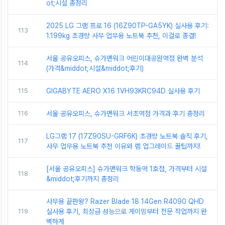
ot;시설 총정리
2025 LG 그램 프로 16 (16Z90TP-GA5YK) 실사용 후기:
113
1.199kg 초경량 사무 업무용 노트북 추천, 이걸로 종결!
서울 공유오피스, 슈가맨워크 어린이대공원역점 완벽 분석
114
(가격&middot;시설&middot;후기)
115
GIGABYTE AERO X16 1VH93KRC94D 실사용 후기
116
서울 공유오피스, 슈가맨워크 서초역점 가격과 후기 총정리
LG그램 17 (17Z90SU-GRF6K) 초경량 노트북 솔직 후기,
117
사무 업무용 노트북 추천 이유와 램 업그레이드 꿀팁까지!
[서울 공유오피스] 슈가맨워크 학동역 1호점, 가격부터 시설
118
&middot;후기까지 총정리
사무용 끝판왕? Razer Blade 18 14Gen R4090 QHD
119
실사용 후기, 최상급 성능으로 게이밍부터 전문 작업까지 완
벽하게