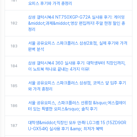
181
오피스 후기와 가격 총정리
삼성 갤럭시북4 NT750XGP-G72A 실사용 후기: 게이밍
182
&middot;과제&middot;영상 편집까지! 주말 한정 할인 총
정리
서울 공유오피스 스파크플러스 삼성2호점, 실제 후기와 가격
183
완벽 분석
삼성 갤럭시북4 360 실사용 후기: 대학생부터 직장인까지,
184
이 노트북 하나로 끝내는 4가지 이유!
서울 공유오피스 스파크플러스 삼성점, 코엑스 앞 입주 후기
185
와 가격 총정리
서울 공유오피스, 스파크플러스 선릉점 &lsquo;에스컬레이
186
터 있는 특별한 오피스&rsquo; 솔직 후기
대학생&middot;직장인 모두 만족! LG그램 15 (15ZD90R
187
U-GX54K) 실사용 후기 &amp; 최저가 혜택