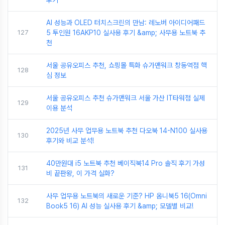
후기
AI 성능과 OLED 터치스크린의 만남: 레노버 아이디어패드
127
5 투인원 16AKP10 실사용 후기 &amp; 사무용 노트북 추
천
서울 공유오피스 추천, 쇼핑몰 특화 슈가맨워크 창동역점 핵
128
심 정보
서울 공유오피스 추천 슈가맨워크 서울 가산 IT타워점 실제
129
이용 분석
2025년 사무 업무용 노트북 추천 다오북 14-N100 실사용
130
후기와 비교 분석!
40만원대 i5 노트북 추천 베이직북14 Pro 솔직 후기 가성
131
비 끝판왕, 이 가격 실화?
사무 업무용 노트북의 새로운 기준? HP 옴니북5 16(Omni
132
Book5 16) AI 성능 실사용 후기 &amp; 모델별 비교!