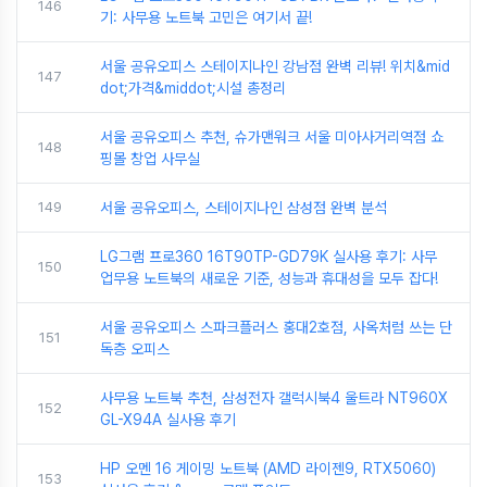
146
기: 사무용 노트북 고민은 여기서 끝!
서울 공유오피스 스테이지나인 강남점 완벽 리뷰! 위치&mid
147
dot;가격&middot;시설 총정리
서울 공유오피스 추천, 슈가맨워크 서울 미아사거리역점 쇼
148
핑몰 창업 사무실
149
서울 공유오피스, 스테이지나인 삼성점 완벽 분석
LG그램 프로360 16T90TP-GD79K 실사용 후기: 사무
150
업무용 노트북의 새로운 기준, 성능과 휴대성을 모두 잡다!
서울 공유오피스 스파크플러스 홍대2호점, 사옥처럼 쓰는 단
151
독층 오피스
사무용 노트북 추천, 삼성전자 갤럭시북4 울트라 NT960X
152
GL-X94A 실사용 후기
HP 오멘 16 게이밍 노트북 (AMD 라이젠9, RTX5060)
153