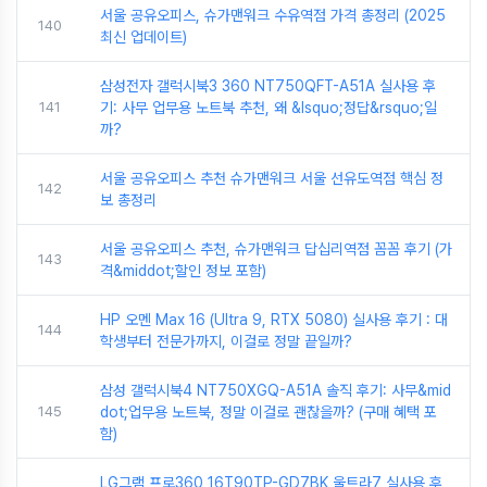
서울 공유오피스, 슈가맨워크 수유역점 가격 총정리 (2025
140
최신 업데이트)
삼성전자 갤럭시북3 360 NT750QFT-A51A 실사용 후
141
기: 사무 업무용 노트북 추천, 왜 &lsquo;정답&rsquo;일
까?
서울 공유오피스 추천 슈가맨워크 서울 선유도역점 핵심 정
142
보 총정리
서울 공유오피스 추천, 슈가맨워크 답십리역점 꼼꼼 후기 (가
143
격&middot;할인 정보 포함)
HP 오멘 Max 16 (Ultra 9, RTX 5080) 실사용 후기 : 대
144
학생부터 전문가까지, 이걸로 정말 끝일까?
삼성 갤럭시북4 NT750XGQ-A51A 솔직 후기: 사무&mid
145
dot;업무용 노트북, 정말 이걸로 괜찮을까? (구매 혜택 포
함)
LG그램 프로360 16T90TP-GD7BK 울트라7 실사용 후