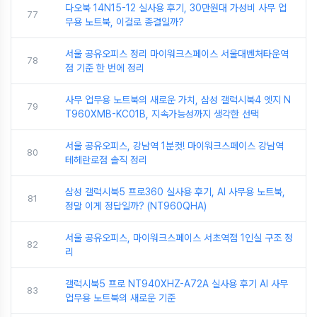
다오북 14N15-12 실사용 후기, 30만원대 가성비 사무 업
77
무용 노트북, 이걸로 종결일까?
서울 공유오피스 정리 마이워크스페이스 서울대벤처타운역
78
점 기준 한 번에 정리
사무 업무용 노트북의 새로운 가치, 삼성 갤럭시북4 엣지 N
79
T960XMB-KC01B, 지속가능성까지 생각한 선택
서울 공유오피스, 강남역 1분컷! 마이워크스페이스 강남역
80
테헤란로점 솔직 정리
삼성 갤럭시북5 프로360 실사용 후기, AI 사무용 노트북,
81
정말 이게 정답일까? (NT960QHA)
서울 공유오피스, 마이워크스페이스 서초역점 1인실 구조 정
82
리
갤럭시북5 프로 NT940XHZ-A72A 실사용 후기 AI 사무
83
업무용 노트북의 새로운 기준