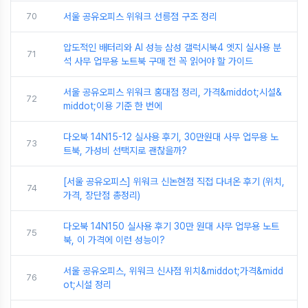
70
서울 공유오피스 위워크 선릉점 구조 정리
압도적인 배터리와 AI 성능 삼성 갤럭시북4 엣지 실사용 분
71
석 사무 업무용 노트북 구매 전 꼭 읽어야 할 가이드
서울 공유오피스 위워크 홍대점 정리, 가격&middot;시설&
72
middot;이용 기준 한 번에
다오북 14N15-12 실사용 후기, 30만원대 사무 업무용 노
73
트북, 가성비 선택지로 괜찮을까?
[서울 공유오피스] 위워크 신논현점 직접 다녀온 후기 (위치,
74
가격, 장단점 총정리)
다오북 14N150 실사용 후기 30만 원대 사무 업무용 노트
75
북, 이 가격에 이런 성능이?
서울 공유오피스, 위워크 신사점 위치&middot;가격&midd
76
ot;시설 정리