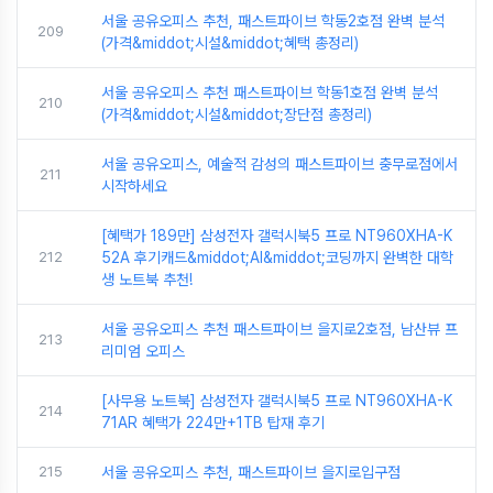
서울 공유오피스 추천, 패스트파이브 학동2호점 완벽 분석
209
(가격&middot;시설&middot;혜택 총정리)
서울 공유오피스 추천 패스트파이브 학동1호점 완벽 분석
210
(가격&middot;시설&middot;장단점 총정리)
서울 공유오피스, 예술적 감성의 패스트파이브 충무로점에서
211
시작하세요
[혜택가 189만] 삼성전자 갤럭시북5 프로 NT960XHA-K
212
52A 후기캐드&middot;AI&middot;코딩까지 완벽한 대학
생 노트북 추천!
서울 공유오피스 추천 패스트파이브 을지로2호점, 남산뷰 프
213
리미엄 오피스
[사무용 노트북] 삼성전자 갤럭시북5 프로 NT960XHA-K
214
71AR 혜택가 224만+1TB 탑재 후기
215
서울 공유오피스 추천, 패스트파이브 을지로입구점