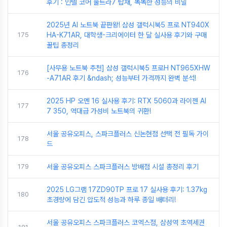
후기 : 인텔 코어 울트라7 탑재, 똑똑한 성능의 비밀
2025년 AI 노트북 끝판왕! 삼성 갤럭시북5 프로 NT940X
175
HA-K71AR, 대학생-크리에이터 한 달 실사용 후기와 구매
꿀팁 총정리
[사무용 노트북 추천] 삼성 갤럭시북5 프로H NT965XHW
176
-A71AR 후기 &ndash; 성능부터 가격까지 완벽 분석!
2025 HP 오멘 16 실사용 후기: RTX 5060과 라이젠 AI
177
7 350, 역대급 가성비 노트북의 귀환!
서울 공유오피스, 스파크플러스 신논현점 선택 전 필독 가이
178
드
179
서울 공유오피스 스파크플러스 방배점 시설 총정리 후기
2025 LG그램 17ZD90TP 프로 17 실사용 후기: 1.37kg
180
초경량에 담긴 압도적 성능과 하루 종일 배터리!
서울 공유오피스 스파크플러스 코엑스점, 삼성역 초역세권