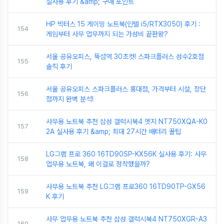
실사용 후기 &amp; 구매 포인트
HP 빅터스 15 게이밍 노트북(인텔 i5/RTX3050) 후기 :
154
게임부터 사무 업무까지 되는 가성비 끝판왕?
서울 공유오피스, 뚝섬역 30초컷! 스파크플러스 성수2호점
155
솔직 후기
서울 공유오피스 스파크플러스 홍대점, 가격부터 시설, 장단
156
점까지 완벽 분석!
사무용 노트북 추천 삼성 갤럭시북4 엣지 NT750XQA-K0
157
2A 실사용 후기 &amp; 최대 27시간 배터리 꿀팁
LG그램 프로 360 16TD90SP-KX56K 실사용 후기: 사무
158
업무용 노트북, 왜 이걸로 정착했을까?
사무용 노트북 추천 LG그램 프로360 16TD90TP-GX56
159
K 후기
사무 업무용 노트북 추천 삼성 갤럭시북4 NT750XGR-A3
160