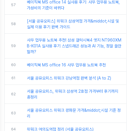
베이직북 MS office 14 실사용 후기: 사무 업무용 노트북,
57
가성비의 기준이 바뀌다
[서울 공유오피스] 위워크 삼성역점 가격&middot;시설 및
58
실제 이용 후기 완벽 가이드
사무 업무용 노트북 추천! 삼성 갤럭시북4 엣지 NT960XM
59
B-K01A 실사용 후기 스냅드래곤 성능과 AI 기능, 정말 쓸만
할까?
60
베이직북 MS office 16 사무 업무용 노트북 추천
61
서울 공유오피스 위워크 강남역점 완벽 분석 (A to Z)
서울 공유오피스, 위워크 삼성역 2호점 가격부터 후기까지
62
총정리
서울 공유오피스 위워크 광화문 가격&middot;시설 기준 정
63
리
64
위워크 여의도역점 정리 (서울 공유오피스)