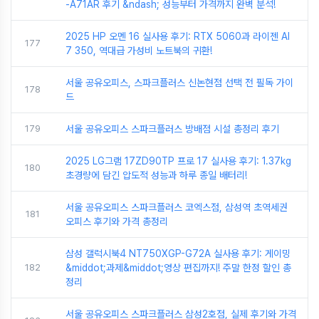
-A71AR 후기 &ndash; 성능부터 가격까지 완벽 분석!
2025 HP 오멘 16 실사용 후기: RTX 5060과 라이젠 AI
177
7 350, 역대급 가성비 노트북의 귀환!
서울 공유오피스, 스파크플러스 신논현점 선택 전 필독 가이
178
드
179
서울 공유오피스 스파크플러스 방배점 시설 총정리 후기
2025 LG그램 17ZD90TP 프로 17 실사용 후기: 1.37kg
180
초경량에 담긴 압도적 성능과 하루 종일 배터리!
서울 공유오피스 스파크플러스 코엑스점, 삼성역 초역세권
181
오피스 후기와 가격 총정리
삼성 갤럭시북4 NT750XGP-G72A 실사용 후기: 게이밍
182
&middot;과제&middot;영상 편집까지! 주말 한정 할인 총
정리
서울 공유오피스 스파크플러스 삼성2호점, 실제 후기와 가격