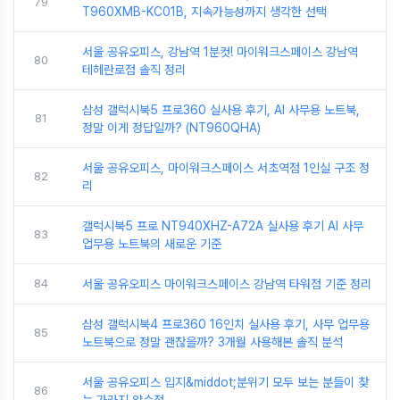
79
T960XMB-KC01B, 지속가능성까지 생각한 선택
서울 공유오피스, 강남역 1분컷! 마이워크스페이스 강남역
80
테헤란로점 솔직 정리
삼성 갤럭시북5 프로360 실사용 후기, AI 사무용 노트북,
81
정말 이게 정답일까? (NT960QHA)
서울 공유오피스, 마이워크스페이스 서초역점 1인실 구조 정
82
리
갤럭시북5 프로 NT940XHZ-A72A 실사용 후기 AI 사무
83
업무용 노트북의 새로운 기준
84
서울 공유오피스 마이워크스페이스 강남역 타워점 기준 정리
삼성 갤럭시북4 프로360 16인치 실사용 후기, 사무 업무용
85
노트북으로 정말 괜찮을까? 3개월 사용해본 솔직 분석
서울 공유오피스 입지&middot;분위기 모두 보는 분들이 찾
86