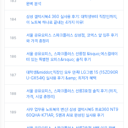
183
완벽 분석
삼성 갤럭시북4 360 실사용 후기: 대학생부터 직장인까지,
184
이 노트북 하나로 끝내는 4가지 이유!
서울 공유오피스 스파크플러스 삼성점, 코엑스 앞 입주 후기
185
와 가격 총정리
서울 공유오피스, 스파크플러스 선릉점 &lsquo;에스컬레이
186
터 있는 특별한 오피스&rsquo; 솔직 후기
대학생&middot;직장인 모두 만족! LG그램 15 (15ZD90R
187
U-GX54K) 실사용 후기 &amp; 최저가 혜택
서울 공유오피스, 스파크플러스 선릉3호점 솔직 후기 (위치,
188
가격, 시설 총정리)
사무 업무용 노트북의 변신! 삼성 갤럭시북5 프로360 NT9
189
60QHA-K71AR, S펜과 AI로 완성된 실사용 후기