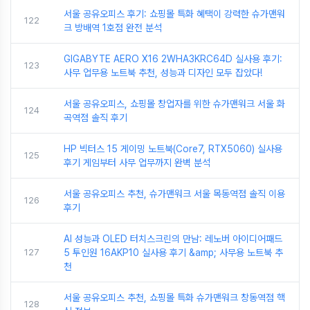
서울 공유오피스 후기: 쇼핑몰 특화 혜택이 강력한 슈가맨워
122
크 방배역 1호점 완전 분석
GIGABYTE AERO X16 2WHA3KRC64D 실사용 후기:
123
사무 업무용 노트북 추천, 성능과 디자인 모두 잡았다!
서울 공유오피스, 쇼핑몰 창업자를 위한 슈가맨워크 서울 화
124
곡역점 솔직 후기
HP 빅터스 15 게이밍 노트북(Core7, RTX5060) 실사용
125
후기 게임부터 사무 업무까지 완벽 분석
서울 공유오피스 추천, 슈가맨워크 서울 목동역점 솔직 이용
126
후기
AI 성능과 OLED 터치스크린의 만남: 레노버 아이디어패드
127
5 투인원 16AKP10 실사용 후기 &amp; 사무용 노트북 추
천
서울 공유오피스 추천, 쇼핑몰 특화 슈가맨워크 창동역점 핵
128