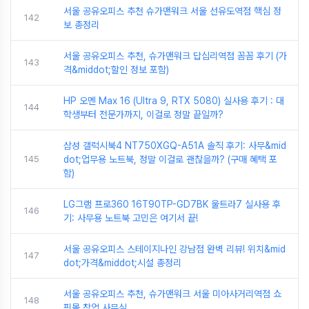
서울 공유오피스 추천 슈가맨워크 서울 선유도역점 핵심 정
142
보 총정리
서울 공유오피스 추천, 슈가맨워크 답십리역점 꼼꼼 후기 (가
143
격&middot;할인 정보 포함)
HP 오멘 Max 16 (Ultra 9, RTX 5080) 실사용 후기 : 대
144
학생부터 전문가까지, 이걸로 정말 끝일까?
삼성 갤럭시북4 NT750XGQ-A51A 솔직 후기: 사무&mid
145
dot;업무용 노트북, 정말 이걸로 괜찮을까? (구매 혜택 포
함)
LG그램 프로360 16T90TP-GD7BK 울트라7 실사용 후
146
기: 사무용 노트북 고민은 여기서 끝!
서울 공유오피스 스테이지나인 강남점 완벽 리뷰! 위치&mid
147
dot;가격&middot;시설 총정리
서울 공유오피스 추천, 슈가맨워크 서울 미아사거리역점 쇼
148
핑몰 창업 사무실