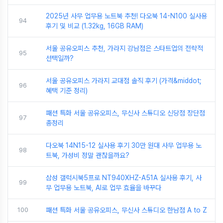
2025년 사무 업무용 노트북 추천! 다오북 14-N100 실사용
94
후기 및 비교 (1.32kg, 16GB RAM)
서울 공유오피스 추천, 가라지 강남점은 스타트업의 전략적
95
선택일까?
서울 공유오피스 가라지 교대점 솔직 후기 (가격&middot;
96
혜택 기준 정리)
패션 특화 서울 공유오피스, 무신사 스튜디오 신당점 장단점
97
총정리
다오북 14N15-12 실사용 후기 30만 원대 사무 업무용 노
98
트북, 가성비 정말 괜찮을까요?
삼성 갤럭시북5프로 NT940XHZ-A51A 실사용 후기, 사
99
무 업무용 노트북, AI로 업무 효율을 바꾸다
100
패션 특화 서울 공유오피스, 무신사 스튜디오 한남점 A to Z