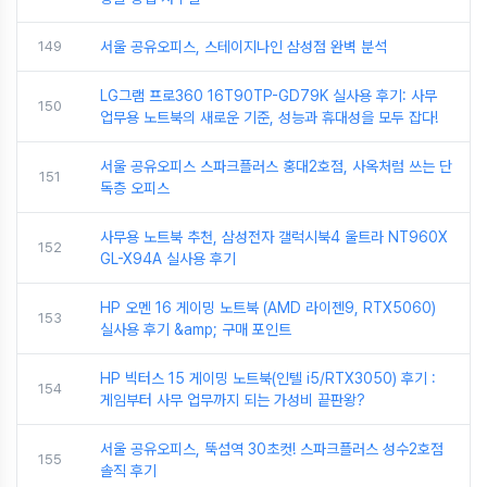
149
서울 공유오피스, 스테이지나인 삼성점 완벽 분석
LG그램 프로360 16T90TP-GD79K 실사용 후기: 사무
150
업무용 노트북의 새로운 기준, 성능과 휴대성을 모두 잡다!
서울 공유오피스 스파크플러스 홍대2호점, 사옥처럼 쓰는 단
151
독층 오피스
사무용 노트북 추천, 삼성전자 갤럭시북4 울트라 NT960X
152
GL-X94A 실사용 후기
HP 오멘 16 게이밍 노트북 (AMD 라이젠9, RTX5060)
153
실사용 후기 &amp; 구매 포인트
HP 빅터스 15 게이밍 노트북(인텔 i5/RTX3050) 후기 :
154
게임부터 사무 업무까지 되는 가성비 끝판왕?
서울 공유오피스, 뚝섬역 30초컷! 스파크플러스 성수2호점
155
솔직 후기