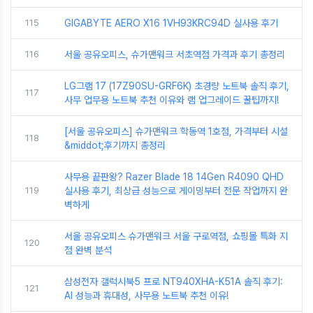
115
GIGABYTE AERO X16 1VH93KRC94D 실사용 후기
116
서울 공유오피스, 슈가맨워크 서초역점 가격과 후기 총정리
LG그램 17 (17Z90SU-GRF6K) 초경량 노트북 솔직 후기,
117
사무 업무용 노트북 추천 이유와 램 업그레이드 꿀팁까지!
[서울 공유오피스] 슈가맨워크 학동역 1호점, 가격부터 시설
118
&middot;후기까지 총정리
사무용 끝판왕? Razer Blade 18 14Gen R4090 QHD
119
실사용 후기, 최상급 성능으로 게이밍부터 전문 작업까지 완
벽하게
서울 공유오피스 슈가맨워크 서울 구로역점, 쇼핑몰 특화 지
120
점 완벽 분석
삼성전자 갤럭시북5 프로 NT940XHA-K51A 솔직 후기:
121
AI 성능과 휴대성, 사무용 노트북 추천 이유!