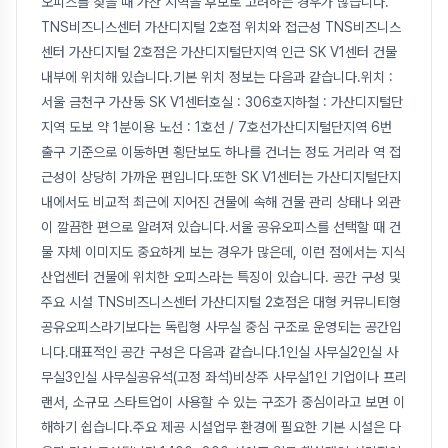
오피스를 찾을 때 가산 지역을 후보로 고려하는 경우가 많습니다.
TNS비즈니스센터 가산디지털 2호점 위치와 접근성 TNS비즈니스
센터 가산디지털 2호점은 가산디지털단지역 인근 SK V1센터 건물
내부에 위치해 있습니다.기본 위치 정보는 다음과 같습니다.위치 :
서울 금천구 가산동 SK V1센터호실 : 306호지하철 : 가산디지털단
지역 도보 약 1분이용 노선 : 1호선 / 7호선가산디지털단지역 6번
출구 기준으로 이동하면 횡단보도 하나를 건너는 정도 거리라 역 접
근성이 상당히 가까운 편입니다.또한 SK V1센터는 가산디지털단지
내에서도 비교적 최근에 지어진 건물에 속해 건물 관리 상태나 외관
이 깔끔한 편으로 알려져 있습니다.서울 공유오피스를 선택할 때 건
물 자체 이미지도 중요하게 보는 경우가 많은데, 이런 점에서는 지식
산업센터 건물에 위치한 오피스라는 특징이 있습니다. 공간 구성 및
주요 시설 TNS비즈니스센터 가산디지털 2호점은 대형 커뮤니티형
공유오피스라기보다는 독립형 사무실 중심 구조로 운영되는 공간입
니다.대표적인 공간 구성은 다음과 같습니다.1인실 사무실2인실 사
무실3인실 사무실공유석(고정 좌석)비상주 사무실1인 기업이나 프리
랜서, 소규모 스타트업이 사용할 수 있는 구조가 중심이라고 보면 이
해하기 쉽습니다.주요 제공 시설업무 환경에 필요한 기본 시설은 다