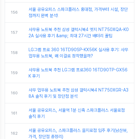
서울 공유오피스 스파크플러스 홍대점, 가격부터 시설, 장단
156
점까지 완벽 분석!
사무용 노트북 추천 삼성 갤럭시북4 엣지 NT750XQA-K0
157
2A 실사용 후기 &amp; 최대 27시간 배터리 꿀팁
LG그램 프로 360 16TD90SP-KX56K 실사용 후기: 사무
158
업무용 노트북, 왜 이걸로 정착했을까?
사무용 노트북 추천 LG그램 프로360 16TD90TP-GX56
159
K 후기
사무 업무용 노트북 추천 삼성 갤럭시북4 NT750XGR-A3
160
8A 솔직 후기 및 장단점 분석
서울 공유오피스, 서울역 1분 신축 스파크플러스 서울로점
161
솔직 후기
서울 공유오피스, 스파크플러스 을지로점 입주 후기(남산뷰,
162
가격, 장단점 총정리)