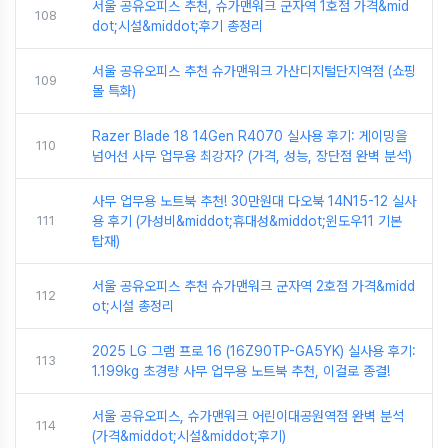
서울 공유오피스 추천, 슈가맨워크 군자역 1호점 가격&mid
108
dot;시설&middot;후기 총정리
서울 공유오피스 추천 슈가맨워크 가산디지털단지역점 (쇼핑
109
몰 특화)
Razer Blade 18 14Gen R4070 실사용 후기: 게이밍을
110
넘어선 사무 업무용 최강자? (가격, 성능, 장단점 완벽 분석)
사무 업무용 노트북 추천! 30만원대 다오북 14N15-12 실사
111
용 후기 (가성비&middot;휴대성&middot;윈도우11 기본
탑재)
서울 공유오피스 추천 슈가맨워크 군자역 2호점 가격&midd
112
ot;시설 총정리
2025 LG 그램 프로 16 (16Z90TP-GA5YK) 실사용 후기:
113
1.199kg 초경량 사무 업무용 노트북 추천, 이걸로 종결!
서울 공유오피스, 슈가맨워크 어린이대공원역점 완벽 분석
114
(가격&middot;시설&middot;후기)