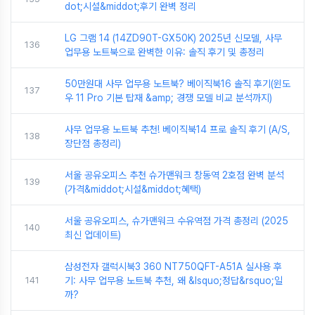
dot;시설&middot;후기 완벽 정리
LG 그램 14 (14ZD90T-GX50K) 2025년 신모델, 사무
136
업무용 노트북으로 완벽한 이유: 솔직 후기 및 총정리
50만원대 사무 업무용 노트북? 베이직북16 솔직 후기(윈도
137
우 11 Pro 기본 탑재 &amp; 경쟁 모델 비교 분석까지)
사무 업무용 노트북 추천! 베이직북14 프로 솔직 후기 (A/S,
138
장단점 총정리)
서울 공유오피스 추천 슈가맨워크 창동역 2호점 완벽 분석
139
(가격&middot;시설&middot;혜택)
서울 공유오피스, 슈가맨워크 수유역점 가격 총정리 (2025
140
최신 업데이트)
삼성전자 갤럭시북3 360 NT750QFT-A51A 실사용 후
141
기: 사무 업무용 노트북 추천, 왜 &lsquo;정답&rsquo;일
까?