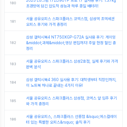
2025 LG그램 17ZD90TP 프로 17 실사용 후기: 1.37kg
180
초경량에 담긴 압도적 성능과 하루 종일 배터리!
서울 공유오피스 스파크플러스 코엑스점, 삼성역 초역세권
181
오피스 후기와 가격 총정리
삼성 갤럭시북4 NT750XGP-G72A 실사용 후기: 게이밍
182
&middot;과제&middot;영상 편집까지! 주말 한정 할인 총
정리
서울 공유오피스 스파크플러스 삼성2호점, 실제 후기와 가격
183
완벽 분석
삼성 갤럭시북4 360 실사용 후기: 대학생부터 직장인까지,
184
이 노트북 하나로 끝내는 4가지 이유!
서울 공유오피스 스파크플러스 삼성점, 코엑스 앞 입주 후기
185
와 가격 총정리
서울 공유오피스, 스파크플러스 선릉점 &lsquo;에스컬레이
186
터 있는 특별한 오피스&rsquo; 솔직 후기