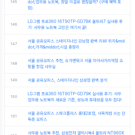
145
dot;업무용 노트북, 정말 이걸로 괜찮을까? (구매 혜택 포
함)
LG그램 프로360 16T90TP-GD7BK 울트라7 실사용 후
146
기: 사무용 노트북 고민은 여기서 끝!
서울 공유오피스 스테이지나인 강남점 완벽 리뷰! 위치&mid
147
dot;가격&middot;시설 총정리
서울 공유오피스 추천, 슈가맨워크 서울 미아사거리역점 쇼
148
핑몰 창업 사무실
149
서울 공유오피스, 스테이지나인 삼성점 완벽 분석
LG그램 프로360 16T90TP-GD79K 실사용 후기: 사무
150
업무용 노트북의 새로운 기준, 성능과 휴대성을 모두 잡다!
서울 공유오피스 스파크플러스 홍대2호점, 사옥처럼 쓰는 단
151
독층 오피스
사무용 노트북 추천, 삼성전자 갤럭시북4 울트라 NT960X