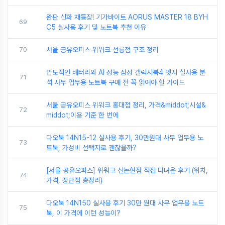
완판 신화 재등장! 기가바이트 AORUS MASTER 18 BYH
69
C5 실사용 후기 및 노트북 추천 이유
70
서울 공유오피스 위워크 선릉점 구조 정리
압도적인 배터리와 AI 성능 삼성 갤럭시북4 엣지 실사용 분
71
석 사무 업무용 노트북 구매 전 꼭 읽어야 할 가이드
서울 공유오피스 위워크 홍대점 정리, 가격&middot;시설&
72
middot;이용 기준 한 번에
다오북 14N15-12 실사용 후기, 30만원대 사무 업무용 노
73
트북, 가성비 선택지로 괜찮을까?
[서울 공유오피스] 위워크 신논현점 직접 다녀온 후기 (위치,
74
가격, 장단점 총정리)
다오북 14N150 실사용 후기 30만 원대 사무 업무용 노트
75
북, 이 가격에 이런 성능이?