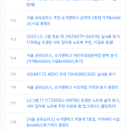
탑재)
서울 공유오피스 추천 슈가맨워크 군자역 2호점 가격&midd
112
ot;시설 총정리
2025 LG 그램 프로 16 (16Z90TP-GA5YK) 실사용 후기:
113
1.199kg 초경량 사무 업무용 노트북 추천, 이걸로 종결!
서울 공유오피스, 슈가맨워크 어린이대공원역점 완벽 분석
114
(가격&middot;시설&middot;후기)
115
GIGABYTE AERO X16 1VH93KRC94D 실사용 후기
116
서울 공유오피스, 슈가맨워크 서초역점 가격과 후기 총정리
LG그램 17 (17Z90SU-GRF6K) 초경량 노트북 솔직 후기,
117
사무 업무용 노트북 추천 이유와 램 업그레이드 꿀팁까지!
[서울 공유오피스] 슈가맨워크 학동역 1호점, 가격부터 시설
118
&middot;후기까지 총정리