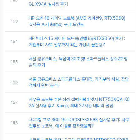
152
GL-X94A 실사용 후기
HP 오멘 16 게이밍 노트북 (AMD 라이젠9, RTX5060)
153
실사용 후기 &amp; 구매 포인트
HP 빅터스 15 게이밍 노트북(인텔 i5/RTX3050) 후기 :
154
게임부터 사무 업무까지 되는 가성비 끝판왕?
서울 공유오피스, 뚝섬역 30초컷! 스파크플러스 성수2호점
155
솔직 후기
서울 공유오피스 스파크플러스 홍대점, 가격부터 시설, 장단
156
점까지 완벽 분석!
사무용 노트북 추천 삼성 갤럭시북4 엣지 NT750XQA-K0
157
2A 실사용 후기 &amp; 최대 27시간 배터리 꿀팁
LG그램 프로 360 16TD90SP-KX56K 실사용 후기: 사무
158
업무용 노트북, 왜 이걸로 정착했을까?