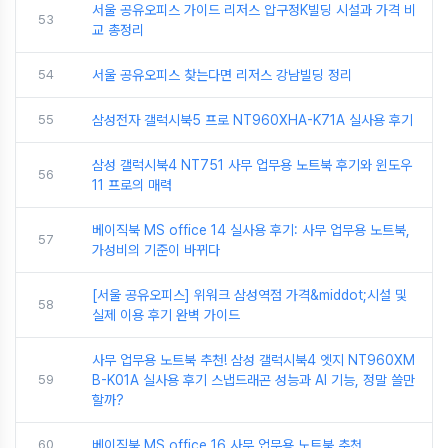
서울 공유오피스 가이드 리저스 압구정K빌딩 시설과 가격 비
53
교 총정리
54
서울 공유오피스 찾는다면 리저스 강남빌딩 정리
55
삼성전자 갤럭시북5 프로 NT960XHA-K71A 실사용 후기
삼성 갤럭시북4 NT751 사무 업무용 노트북 후기와 윈도우
56
11 프로의 매력
베이직북 MS office 14 실사용 후기: 사무 업무용 노트북,
57
가성비의 기준이 바뀌다
[서울 공유오피스] 위워크 삼성역점 가격&middot;시설 및
58
실제 이용 후기 완벽 가이드
사무 업무용 노트북 추천! 삼성 갤럭시북4 엣지 NT960XM
59
B-K01A 실사용 후기 스냅드래곤 성능과 AI 기능, 정말 쓸만
할까?
60
베이직북 MS office 16 사무 업무용 노트북 추천