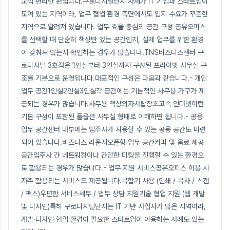
교적 편리한 편입니다.구로디지털단지 자체가 IT 기업과 스타트업이
모여 있는 지역이라, 업무 협업 환경 측면에서도 입지 수요가 꾸준한
지역으로 알려져 있습니다. 업무 효율 중심의 공간 구성 공유오피스
를 선택할 때 단순히 책상만 있는 공간인지, 실제 업무를 위한 환경
이 갖춰져 있는지 확인하는 경우가 많습니다.TNS비즈니스센터 구
로디지털 3호점은 1인실부터 3인실까지 구성된 프라이빗 사무실 구
조를 기본으로 운영됩니다.대표적인 구성은 다음과 같습니다.- 개인
업무 공간1인실2인실3인실각 공간에는 기본적인 사무용 가구가 제
공되는 경우가 많습니다.사무용 책상의자서랍장초고속 인터넷이런
기본 구성이 포함된 풀옵션 사무실 형태로 이해하면 됩니다.- 공용
업무 공간센터 내부에는 입주사가 사용할 수 있는 공용 공간도 마련
되어 있습니다.비즈니스 라운지오픈형 업무 공간커피 및 음료 제공
공간입주사 간 네트워킹이나 간단한 미팅을 진행할 수 있는 환경으
로 활용되는 경우가 많습니다.- 업무 지원 서비스공유오피스 이용 시
자주 활용되는 서비스도 제공됩니다.복합기 사용 (인쇄 / 복사 / 스캔
/ 팩스)우편함 서비스세무 / 법무 상담 지원기술 협업 지원 (웹 개발
및 디자인)특히 구로디지털단지는 IT 기반 사업자가 많은 지역이라,
개발·디자인 협업 환경이 필요한 스타트업이 이용하는 사례도 있는