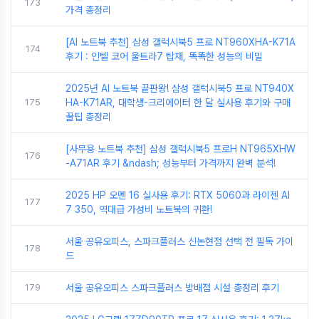
173
가격 총정리
[AI 노트북 추천] 삼성 갤럭시북5 프로 NT960XHA-K71A
174
후기 : 인텔 코어 울트라7 탑재, 똑똑한 성능의 비밀
2025년 AI 노트북 끝판왕! 삼성 갤럭시북5 프로 NT940X
175
HA-K71AR, 대학생-크리에이터 한 달 실사용 후기와 구매
꿀팁 총정리
[사무용 노트북 추천] 삼성 갤럭시북5 프로H NT965XHW
176
-A71AR 후기 &ndash; 성능부터 가격까지 완벽 분석!
2025 HP 오멘 16 실사용 후기: RTX 5060과 라이젠 AI
177
7 350, 역대급 가성비 노트북의 귀환!
서울 공유오피스, 스파크플러스 신논현점 선택 전 필독 가이
178
드
179
서울 공유오피스 스파크플러스 방배점 시설 총정리 후기