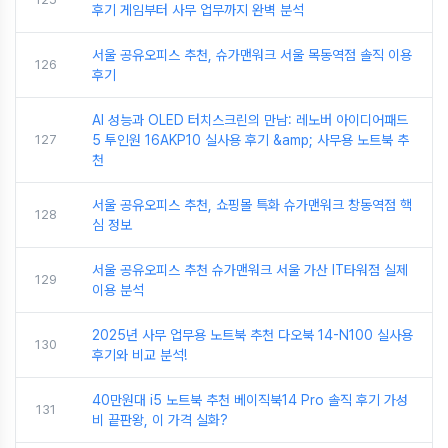
후기 게임부터 사무 업무까지 완벽 분석
서울 공유오피스 추천, 슈가맨워크 서울 목동역점 솔직 이용
126
후기
AI 성능과 OLED 터치스크린의 만남: 레노버 아이디어패드
127
5 투인원 16AKP10 실사용 후기 &amp; 사무용 노트북 추
천
서울 공유오피스 추천, 쇼핑몰 특화 슈가맨워크 창동역점 핵
128
심 정보
서울 공유오피스 추천 슈가맨워크 서울 가산 IT타워점 실제
129
이용 분석
2025년 사무 업무용 노트북 추천 다오북 14-N100 실사용
130
후기와 비교 분석!
40만원대 i5 노트북 추천 베이직북14 Pro 솔직 후기 가성
131
비 끝판왕, 이 가격 실화?