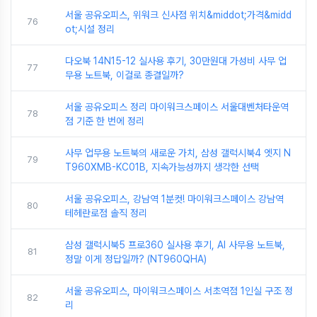
서울 공유오피스, 위워크 신사점 위치&middot;가격&midd
76
ot;시설 정리
다오북 14N15-12 실사용 후기, 30만원대 가성비 사무 업
77
무용 노트북, 이걸로 종결일까?
서울 공유오피스 정리 마이워크스페이스 서울대벤처타운역
78
점 기준 한 번에 정리
사무 업무용 노트북의 새로운 가치, 삼성 갤럭시북4 엣지 N
79
T960XMB-KC01B, 지속가능성까지 생각한 선택
서울 공유오피스, 강남역 1분컷! 마이워크스페이스 강남역
80
테헤란로점 솔직 정리
삼성 갤럭시북5 프로360 실사용 후기, AI 사무용 노트북,
81
정말 이게 정답일까? (NT960QHA)
서울 공유오피스, 마이워크스페이스 서초역점 1인실 구조 정
82
리