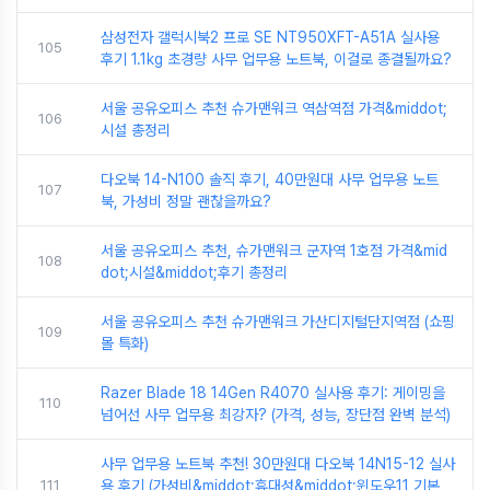
삼성전자 갤럭시북2 프로 SE NT950XFT-A51A 실사용
105
후기 1.1kg 초경량 사무 업무용 노트북, 이걸로 종결될까요?
서울 공유오피스 추천 슈가맨워크 역삼역점 가격&middot;
106
시설 총정리
다오북 14-N100 솔직 후기, 40만원대 사무 업무용 노트
107
북, 가성비 정말 괜찮을까요?
서울 공유오피스 추천, 슈가맨워크 군자역 1호점 가격&mid
108
dot;시설&middot;후기 총정리
서울 공유오피스 추천 슈가맨워크 가산디지털단지역점 (쇼핑
109
몰 특화)
Razer Blade 18 14Gen R4070 실사용 후기: 게이밍을
110
넘어선 사무 업무용 최강자? (가격, 성능, 장단점 완벽 분석)
사무 업무용 노트북 추천! 30만원대 다오북 14N15-12 실사
111
용 후기 (가성비&middot;휴대성&middot;윈도우11 기본