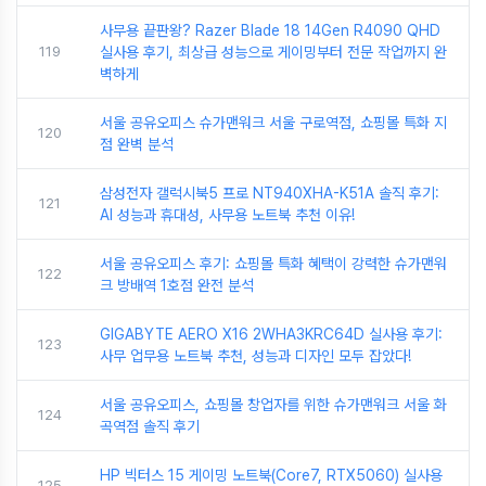
사무용 끝판왕? Razer Blade 18 14Gen R4090 QHD
119
실사용 후기, 최상급 성능으로 게이밍부터 전문 작업까지 완
벽하게
서울 공유오피스 슈가맨워크 서울 구로역점, 쇼핑몰 특화 지
120
점 완벽 분석
삼성전자 갤럭시북5 프로 NT940XHA-K51A 솔직 후기:
121
AI 성능과 휴대성, 사무용 노트북 추천 이유!
서울 공유오피스 후기: 쇼핑몰 특화 혜택이 강력한 슈가맨워
122
크 방배역 1호점 완전 분석
GIGABYTE AERO X16 2WHA3KRC64D 실사용 후기:
123
사무 업무용 노트북 추천, 성능과 디자인 모두 잡았다!
서울 공유오피스, 쇼핑몰 창업자를 위한 슈가맨워크 서울 화
124
곡역점 솔직 후기
HP 빅터스 15 게이밍 노트북(Core7, RTX5060) 실사용
125