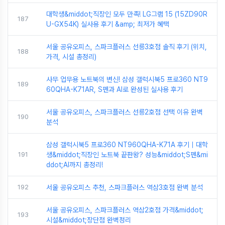
대학생&middot;직장인 모두 만족! LG그램 15 (15ZD90R
187
U-GX54K) 실사용 후기 &amp; 최저가 혜택
서울 공유오피스, 스파크플러스 선릉3호점 솔직 후기 (위치,
188
가격, 시설 총정리)
사무 업무용 노트북의 변신! 삼성 갤럭시북5 프로360 NT9
189
60QHA-K71AR, S펜과 AI로 완성된 실사용 후기
서울 공유오피스, 스파크플러스 선릉2호점 선택 이유 완벽
190
분석
삼성 갤럭시북5 프로360 NT960QHA-K71A 후기｜대학
191
생&middot;직장인 노트북 끝판왕? 성능&middot;S펜&mi
ddot;AI까지 총정리!
192
서울 공유오피스 추천, 스파크플러스 역삼3호점 완벽 분석
서울 공유오피스, 스파크플러스 역삼2호점 가격&middot;
193
시설&middot;장단점 완벽정리