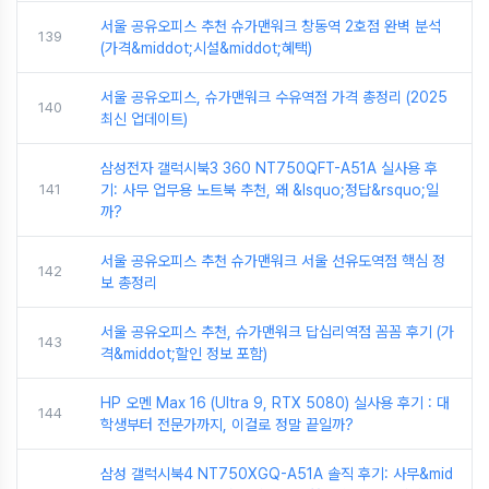
서울 공유오피스 추천 슈가맨워크 창동역 2호점 완벽 분석
139
(가격&middot;시설&middot;혜택)
서울 공유오피스, 슈가맨워크 수유역점 가격 총정리 (2025
140
최신 업데이트)
삼성전자 갤럭시북3 360 NT750QFT-A51A 실사용 후
141
기: 사무 업무용 노트북 추천, 왜 &lsquo;정답&rsquo;일
까?
서울 공유오피스 추천 슈가맨워크 서울 선유도역점 핵심 정
142
보 총정리
서울 공유오피스 추천, 슈가맨워크 답십리역점 꼼꼼 후기 (가
143
격&middot;할인 정보 포함)
HP 오멘 Max 16 (Ultra 9, RTX 5080) 실사용 후기 : 대
144
학생부터 전문가까지, 이걸로 정말 끝일까?
삼성 갤럭시북4 NT750XGQ-A51A 솔직 후기: 사무&mid