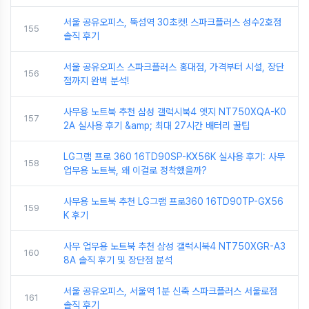
서울 공유오피스, 뚝섬역 30초컷! 스파크플러스 성수2호점
155
솔직 후기
서울 공유오피스 스파크플러스 홍대점, 가격부터 시설, 장단
156
점까지 완벽 분석!
사무용 노트북 추천 삼성 갤럭시북4 엣지 NT750XQA-K0
157
2A 실사용 후기 &amp; 최대 27시간 배터리 꿀팁
LG그램 프로 360 16TD90SP-KX56K 실사용 후기: 사무
158
업무용 노트북, 왜 이걸로 정착했을까?
사무용 노트북 추천 LG그램 프로360 16TD90TP-GX56
159
K 후기
사무 업무용 노트북 추천 삼성 갤럭시북4 NT750XGR-A3
160
8A 솔직 후기 및 장단점 분석
서울 공유오피스, 서울역 1분 신축 스파크플러스 서울로점
161
솔직 후기