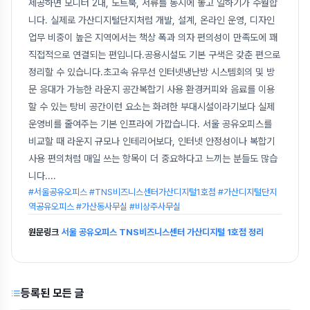
제공하면 모니터 2대, 노트북, 서류를 동시에 놓고 일하기가 수월합
니다. 실제로 가산디지털단지처럼 개발, 설계, 온라인 운영, 디자인
업무 비중이 높은 지역에서는 책상 폭과 의자 편의성이 만족도에 꽤
직접적으로 연결되는 편입니다.공용시설도 기본 구색은 갖춘 편으로
정리할 수 있습니다.초고속 유무선 인터넷냉난방 시스템회의 및 방
문 응대가 가능한 라운지 공간복합기 사용 환경커피와 음료를 이용
할 수 있는 탕비 공간이런 요소는 화려한 부대시설이라기보다 실제
운영비를 줄여주는 기본 인프라에 가깝습니다. 서울 공유오피스를
비교할 때 라운지 규모나 인테리어보다, 인터넷 안정성이나 복합기
사용 편의처럼 매일 쓰는 항목이 더 중요하다고 느끼는 분들도 많습
니다.
...
#서울공유오피스 #TNS비즈니스센터가산디지털1호점 #가산디지털단지
역공유오피스 #가산동사무실 #비상주사무실
원문링크
서울 공유오피스 TNS비즈니스센터 가산디지털 1호점 정리
등록된 모든 글