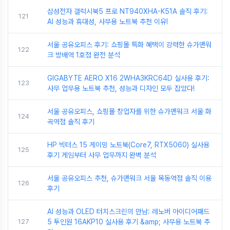
삼성전자 갤럭시북5 프로 NT940XHA-K51A 솔직 후기:
121
AI 성능과 휴대성, 사무용 노트북 추천 이유!
서울 공유오피스 후기: 쇼핑몰 특화 혜택이 강력한 슈가맨워
122
크 방배역 1호점 완전 분석
GIGABYTE AERO X16 2WHA3KRC64D 실사용 후기:
123
사무 업무용 노트북 추천, 성능과 디자인 모두 잡았다!
서울 공유오피스, 쇼핑몰 창업자를 위한 슈가맨워크 서울 화
124
곡역점 솔직 후기
HP 빅터스 15 게이밍 노트북(Core7, RTX5060) 실사용
125
후기 게임부터 사무 업무까지 완벽 분석
서울 공유오피스 추천, 슈가맨워크 서울 목동역점 솔직 이용
126
후기
AI 성능과 OLED 터치스크린의 만남: 레노버 아이디어패드
127
5 투인원 16AKP10 실사용 후기 &amp; 사무용 노트북 추