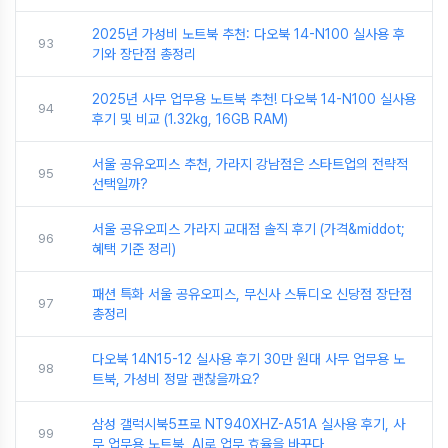
2025년 가성비 노트북 추천: 다오북 14-N100 실사용 후
93
기와 장단점 총정리
2025년 사무 업무용 노트북 추천! 다오북 14-N100 실사용
94
후기 및 비교 (1.32kg, 16GB RAM)
서울 공유오피스 추천, 가라지 강남점은 스타트업의 전략적
95
선택일까?
서울 공유오피스 가라지 교대점 솔직 후기 (가격&middot;
96
혜택 기준 정리)
패션 특화 서울 공유오피스, 무신사 스튜디오 신당점 장단점
97
총정리
다오북 14N15-12 실사용 후기 30만 원대 사무 업무용 노
98
트북, 가성비 정말 괜찮을까요?
삼성 갤럭시북5프로 NT940XHZ-A51A 실사용 후기, 사
99
무 업무용 노트북, AI로 업무 효율을 바꾸다