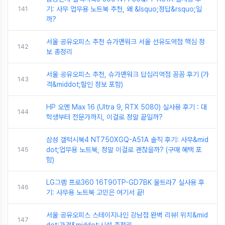
141
기: 사무 업무용 노트북 추천, 왜 &lsquo;정답&rsquo;일
까?
서울 공유오피스 추천 슈가맨워크 서울 선유도역점 핵심 정
142
보 총정리
서울 공유오피스 추천, 슈가맨워크 답십리역점 꼼꼼 후기 (가
143
격&middot;할인 정보 포함)
HP 오멘 Max 16 (Ultra 9, RTX 5080) 실사용 후기 : 대
144
학생부터 전문가까지, 이걸로 정말 끝일까?
삼성 갤럭시북4 NT750XGQ-A51A 솔직 후기: 사무&mid
145
dot;업무용 노트북, 정말 이걸로 괜찮을까? (구매 혜택 포
함)
LG그램 프로360 16T90TP-GD7BK 울트라7 실사용 후
146
기: 사무용 노트북 고민은 여기서 끝!
서울 공유오피스 스테이지나인 강남점 완벽 리뷰! 위치&mid
147