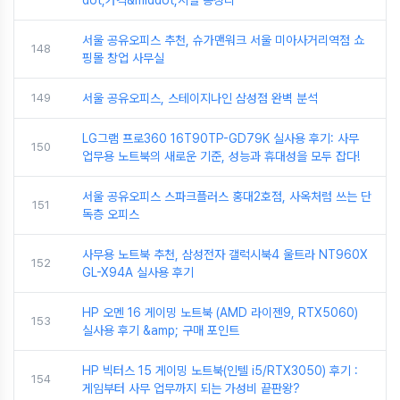
dot;가격&middot;시설 총정리
서울 공유오피스 추천, 슈가맨워크 서울 미아사거리역점 쇼
148
핑몰 창업 사무실
149
서울 공유오피스, 스테이지나인 삼성점 완벽 분석
LG그램 프로360 16T90TP-GD79K 실사용 후기: 사무
150
업무용 노트북의 새로운 기준, 성능과 휴대성을 모두 잡다!
서울 공유오피스 스파크플러스 홍대2호점, 사옥처럼 쓰는 단
151
독층 오피스
사무용 노트북 추천, 삼성전자 갤럭시북4 울트라 NT960X
152
GL-X94A 실사용 후기
HP 오멘 16 게이밍 노트북 (AMD 라이젠9, RTX5060)
153
실사용 후기 &amp; 구매 포인트
HP 빅터스 15 게이밍 노트북(인텔 i5/RTX3050) 후기 :
154
게임부터 사무 업무까지 되는 가성비 끝판왕?