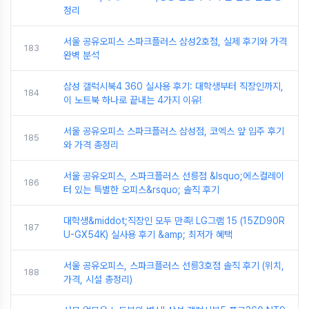
정리
서울 공유오피스 스파크플러스 삼성2호점, 실제 후기와 가격
183
완벽 분석
삼성 갤럭시북4 360 실사용 후기: 대학생부터 직장인까지,
184
이 노트북 하나로 끝내는 4가지 이유!
서울 공유오피스 스파크플러스 삼성점, 코엑스 앞 입주 후기
185
와 가격 총정리
서울 공유오피스, 스파크플러스 선릉점 &lsquo;에스컬레이
186
터 있는 특별한 오피스&rsquo; 솔직 후기
대학생&middot;직장인 모두 만족! LG그램 15 (15ZD90R
187
U-GX54K) 실사용 후기 &amp; 최저가 혜택
서울 공유오피스, 스파크플러스 선릉3호점 솔직 후기 (위치,
188
가격, 시설 총정리)