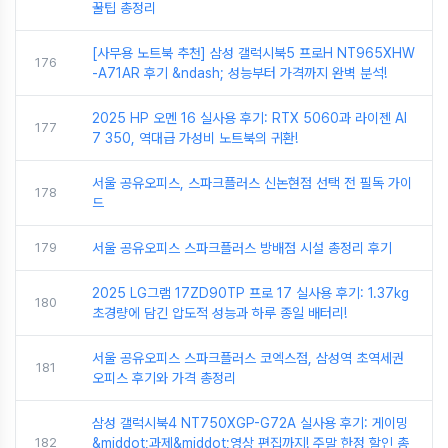
꿀팁 총정리
[사무용 노트북 추천] 삼성 갤럭시북5 프로H NT965XHW
176
-A71AR 후기 &ndash; 성능부터 가격까지 완벽 분석!
2025 HP 오멘 16 실사용 후기: RTX 5060과 라이젠 AI
177
7 350, 역대급 가성비 노트북의 귀환!
서울 공유오피스, 스파크플러스 신논현점 선택 전 필독 가이
178
드
179
서울 공유오피스 스파크플러스 방배점 시설 총정리 후기
2025 LG그램 17ZD90TP 프로 17 실사용 후기: 1.37kg
180
초경량에 담긴 압도적 성능과 하루 종일 배터리!
서울 공유오피스 스파크플러스 코엑스점, 삼성역 초역세권
181
오피스 후기와 가격 총정리
삼성 갤럭시북4 NT750XGP-G72A 실사용 후기: 게이밍
182
&middot;과제&middot;영상 편집까지! 주말 한정 할인 총