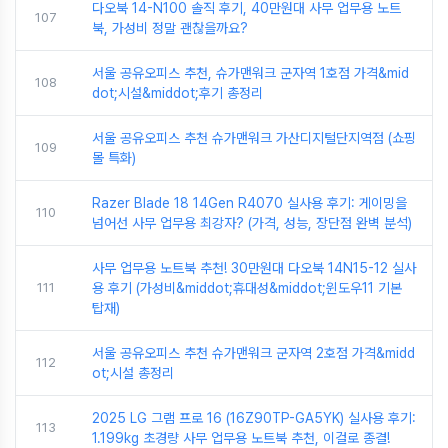
다오북 14-N100 솔직 후기, 40만원대 사무 업무용 노트
107
북, 가성비 정말 괜찮을까요?
서울 공유오피스 추천, 슈가맨워크 군자역 1호점 가격&mid
108
dot;시설&middot;후기 총정리
서울 공유오피스 추천 슈가맨워크 가산디지털단지역점 (쇼핑
109
몰 특화)
Razer Blade 18 14Gen R4070 실사용 후기: 게이밍을
110
넘어선 사무 업무용 최강자? (가격, 성능, 장단점 완벽 분석)
사무 업무용 노트북 추천! 30만원대 다오북 14N15-12 실사
111
용 후기 (가성비&middot;휴대성&middot;윈도우11 기본
탑재)
서울 공유오피스 추천 슈가맨워크 군자역 2호점 가격&midd
112
ot;시설 총정리
2025 LG 그램 프로 16 (16Z90TP-GA5YK) 실사용 후기:
113
1.199kg 초경량 사무 업무용 노트북 추천, 이걸로 종결!