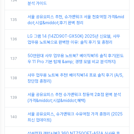
134
분석 가이드
서울 공유오피스 추천, 슈가맨워크 서울 천호역점 가격&mid
135
dot;시설&middot;후기 완벽 정리
LG 그램 14 (14ZD90T-GX50K) 2025년 신모델, 사무
136
업무용 노트북으로 완벽한 이유: 솔직 후기 및 총정리
50만원대 사무 업무용 노트북? 베이직북16 솔직 후기(윈도
137
우 11 Pro 기본 탑재 &amp; 경쟁 모델 비교 분석까지)
사무 업무용 노트북 추천! 베이직북14 프로 솔직 후기 (A/S,
138
장단점 총정리)
서울 공유오피스 추천 슈가맨워크 창동역 2호점 완벽 분석
139
(가격&middot;시설&middot;혜택)
서울 공유오피스, 슈가맨워크 수유역점 가격 총정리 (2025
140
최신 업데이트)
삼성전자 갤럭시북3 360 NT750QFT-A51A 실사용 후