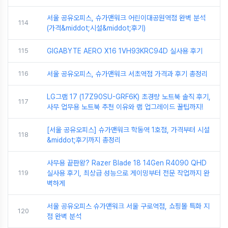
서울 공유오피스, 슈가맨워크 어린이대공원역점 완벽 분석
114
(가격&middot;시설&middot;후기)
115
GIGABYTE AERO X16 1VH93KRC94D 실사용 후기
116
서울 공유오피스, 슈가맨워크 서초역점 가격과 후기 총정리
LG그램 17 (17Z90SU-GRF6K) 초경량 노트북 솔직 후기,
117
사무 업무용 노트북 추천 이유와 램 업그레이드 꿀팁까지!
[서울 공유오피스] 슈가맨워크 학동역 1호점, 가격부터 시설
118
&middot;후기까지 총정리
사무용 끝판왕? Razer Blade 18 14Gen R4090 QHD
119
실사용 후기, 최상급 성능으로 게이밍부터 전문 작업까지 완
벽하게
서울 공유오피스 슈가맨워크 서울 구로역점, 쇼핑몰 특화 지
120
점 완벽 분석