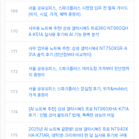
서울 공유오피스, 스파크플러스 시청점 입주 전 필독 가이드
169
(위치, 시설, 가격, 혜택 총정리)
사무용 노트북 추천! 삼성 갤럭시북5 프로360 NT960QH
170
A-K51A 실사용 후기와 AI 기능 완벽 분석
사무 업무용 노트북 추천: 삼성 갤럭시북4 NT750XGR-A
171
31A 솔직 후기 (장단점부터 비교까지)
서울 공유오피스, 스파크플러스 여의도점 가격부터 장단점까
172
지 총정리
서울 공유오피스 스파크플러스 잠실점 후기, 위치&middot;
173
가격 총정리
[AI 노트북 추천] 삼성 갤럭시북5 프로 NT960XHA-K71A
174
후기 : 인텔 코어 울트라7 탑재, 똑똑한 성능의 비밀
2025년 AI 노트북 끝판왕! 삼성 갤럭시북5 프로 NT940X
175
HA-K71AR, 대학생-크리에이터 한 달 실사용 후기와 구매