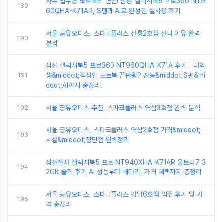
사무 업무용 노트북의 변신! 삼성 갤럭시북5 프로360 NT9
189
60QHA-K71AR, S펜과 AI로 완성된 실사용 후기
서울 공유오피스, 스파크플러스 선릉2호점 선택 이유 완벽
190
분석
삼성 갤럭시북5 프로360 NT960QHA-K71A 후기｜대학
191
생&middot;직장인 노트북 끝판왕? 성능&middot;S펜&mi
ddot;AI까지 총정리!
192
서울 공유오피스 추천, 스파크플러스 역삼3호점 완벽 분석
서울 공유오피스, 스파크플러스 역삼2호점 가격&middot;
193
시설&middot;장단점 완벽정리
삼성전자 갤럭시북5 프로 NT940XHA-K71AR 울트라7 3
194
2GB 솔직 후기 AI 성능부터 배터리, 가격 혜택까지 총정리
서울 공유오피스, 스파크플러스 강남6호점 입주 후기 및 가
195
격 총정리