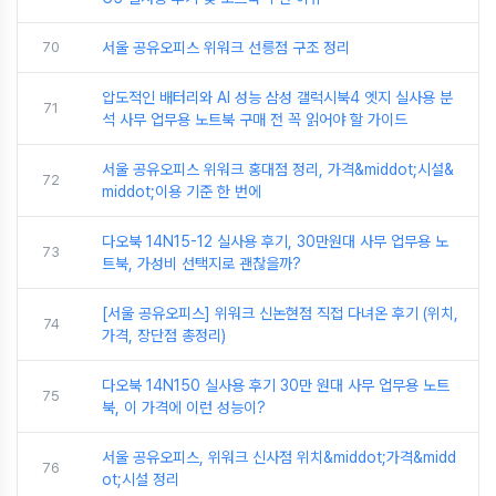
70
서울 공유오피스 위워크 선릉점 구조 정리
압도적인 배터리와 AI 성능 삼성 갤럭시북4 엣지 실사용 분
71
석 사무 업무용 노트북 구매 전 꼭 읽어야 할 가이드
서울 공유오피스 위워크 홍대점 정리, 가격&middot;시설&
72
middot;이용 기준 한 번에
다오북 14N15-12 실사용 후기, 30만원대 사무 업무용 노
73
트북, 가성비 선택지로 괜찮을까?
[서울 공유오피스] 위워크 신논현점 직접 다녀온 후기 (위치,
74
가격, 장단점 총정리)
다오북 14N150 실사용 후기 30만 원대 사무 업무용 노트
75
북, 이 가격에 이런 성능이?
서울 공유오피스, 위워크 신사점 위치&middot;가격&midd
76
ot;시설 정리