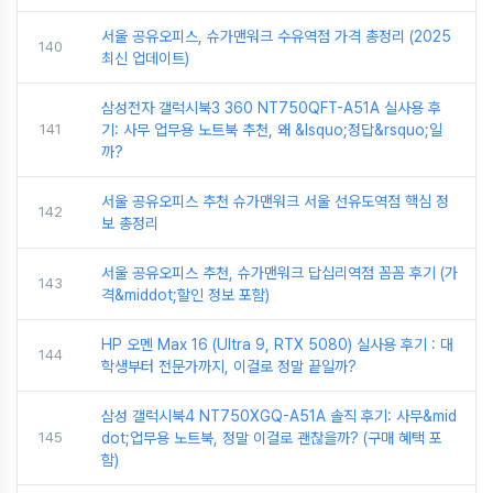
서울 공유오피스, 슈가맨워크 수유역점 가격 총정리 (2025
140
최신 업데이트)
삼성전자 갤럭시북3 360 NT750QFT-A51A 실사용 후
141
기: 사무 업무용 노트북 추천, 왜 &lsquo;정답&rsquo;일
까?
서울 공유오피스 추천 슈가맨워크 서울 선유도역점 핵심 정
142
보 총정리
서울 공유오피스 추천, 슈가맨워크 답십리역점 꼼꼼 후기 (가
143
격&middot;할인 정보 포함)
HP 오멘 Max 16 (Ultra 9, RTX 5080) 실사용 후기 : 대
144
학생부터 전문가까지, 이걸로 정말 끝일까?
삼성 갤럭시북4 NT750XGQ-A51A 솔직 후기: 사무&mid
145
dot;업무용 노트북, 정말 이걸로 괜찮을까? (구매 혜택 포
함)