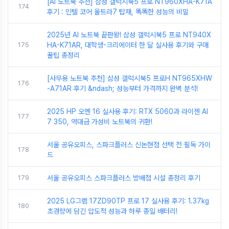
[AI 노트북 추천] 삼성 갤럭시북5 프로 NT960XHA-K71A
174
후기 : 인텔 코어 울트라7 탑재, 똑똑한 성능의 비밀
2025년 AI 노트북 끝판왕! 삼성 갤럭시북5 프로 NT940X
175
HA-K71AR, 대학생-크리에이터 한 달 실사용 후기와 구매
꿀팁 총정리
[사무용 노트북 추천] 삼성 갤럭시북5 프로H NT965XHW
176
-A71AR 후기 &ndash; 성능부터 가격까지 완벽 분석!
2025 HP 오멘 16 실사용 후기: RTX 5060과 라이젠 AI
177
7 350, 역대급 가성비 노트북의 귀환!
서울 공유오피스, 스파크플러스 신논현점 선택 전 필독 가이
178
드
179
서울 공유오피스 스파크플러스 방배점 시설 총정리 후기
2025 LG그램 17ZD90TP 프로 17 실사용 후기: 1.37kg
180
초경량에 담긴 압도적 성능과 하루 종일 배터리!