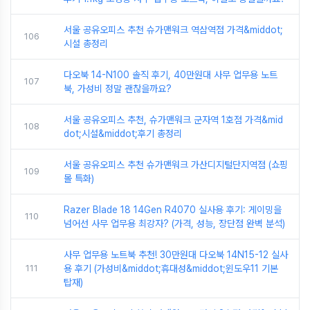
서울 공유오피스 추천 슈가맨워크 역삼역점 가격&middot;
106
시설 총정리
다오북 14-N100 솔직 후기, 40만원대 사무 업무용 노트
107
북, 가성비 정말 괜찮을까요?
서울 공유오피스 추천, 슈가맨워크 군자역 1호점 가격&mid
108
dot;시설&middot;후기 총정리
서울 공유오피스 추천 슈가맨워크 가산디지털단지역점 (쇼핑
109
몰 특화)
Razer Blade 18 14Gen R4070 실사용 후기: 게이밍을
110
넘어선 사무 업무용 최강자? (가격, 성능, 장단점 완벽 분석)
사무 업무용 노트북 추천! 30만원대 다오북 14N15-12 실사
111
용 후기 (가성비&middot;휴대성&middot;윈도우11 기본
탑재)