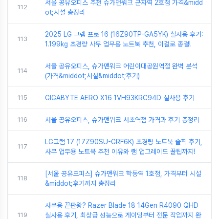
서울 공유오피스 추천 슈가맨워크 군자역 2호점 가격&midd
112
ot;시설 총정리
2025 LG 그램 프로 16 (16Z90TP-GA5YK) 실사용 후기:
113
1.199kg 초경량 사무 업무용 노트북 추천, 이걸로 종결!
서울 공유오피스, 슈가맨워크 어린이대공원역점 완벽 분석
114
(가격&middot;시설&middot;후기)
115
GIGABYTE AERO X16 1VH93KRC94D 실사용 후기
116
서울 공유오피스, 슈가맨워크 서초역점 가격과 후기 총정리
LG그램 17 (17Z90SU-GRF6K) 초경량 노트북 솔직 후기,
117
사무 업무용 노트북 추천 이유와 램 업그레이드 꿀팁까지!
[서울 공유오피스] 슈가맨워크 학동역 1호점, 가격부터 시설
118
&middot;후기까지 총정리
사무용 끝판왕? Razer Blade 18 14Gen R4090 QHD
119
실사용 후기, 최상급 성능으로 게이밍부터 전문 작업까지 완