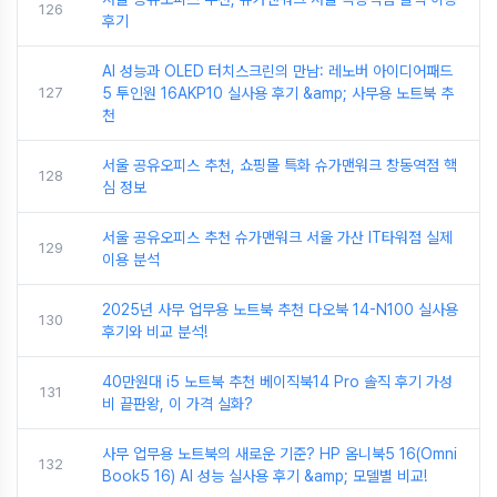
126
후기
AI 성능과 OLED 터치스크린의 만남: 레노버 아이디어패드
127
5 투인원 16AKP10 실사용 후기 &amp; 사무용 노트북 추
천
서울 공유오피스 추천, 쇼핑몰 특화 슈가맨워크 창동역점 핵
128
심 정보
서울 공유오피스 추천 슈가맨워크 서울 가산 IT타워점 실제
129
이용 분석
2025년 사무 업무용 노트북 추천 다오북 14-N100 실사용
130
후기와 비교 분석!
40만원대 i5 노트북 추천 베이직북14 Pro 솔직 후기 가성
131
비 끝판왕, 이 가격 실화?
사무 업무용 노트북의 새로운 기준? HP 옴니북5 16(Omni
132
Book5 16) AI 성능 실사용 후기 &amp; 모델별 비교!