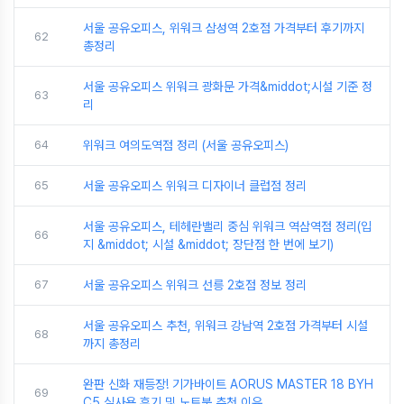
서울 공유오피스, 위워크 삼성역 2호점 가격부터 후기까지
62
총정리
서울 공유오피스 위워크 광화문 가격&middot;시설 기준 정
63
리
64
위워크 여의도역점 정리 (서울 공유오피스)
65
서울 공유오피스 위워크 디자이너 클럽점 정리
서울 공유오피스, 테헤란밸리 중심 위워크 역삼역점 정리(입
66
지 &middot; 시설 &middot; 장단점 한 번에 보기)
67
서울 공유오피스 위워크 선릉 2호점 정보 정리
서울 공유오피스 추천, 위워크 강남역 2호점 가격부터 시설
68
까지 총정리
완판 신화 재등장! 기가바이트 AORUS MASTER 18 BYH
69
C5 실사용 후기 및 노트북 추천 이유