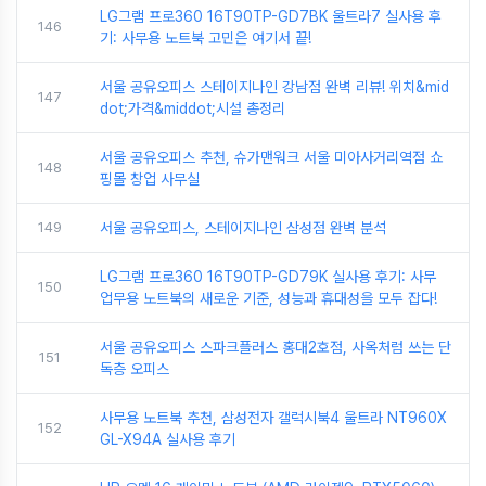
LG그램 프로360 16T90TP-GD7BK 울트라7 실사용 후
146
기: 사무용 노트북 고민은 여기서 끝!
서울 공유오피스 스테이지나인 강남점 완벽 리뷰! 위치&mid
147
dot;가격&middot;시설 총정리
서울 공유오피스 추천, 슈가맨워크 서울 미아사거리역점 쇼
148
핑몰 창업 사무실
149
서울 공유오피스, 스테이지나인 삼성점 완벽 분석
LG그램 프로360 16T90TP-GD79K 실사용 후기: 사무
150
업무용 노트북의 새로운 기준, 성능과 휴대성을 모두 잡다!
서울 공유오피스 스파크플러스 홍대2호점, 사옥처럼 쓰는 단
151
독층 오피스
사무용 노트북 추천, 삼성전자 갤럭시북4 울트라 NT960X
152
GL-X94A 실사용 후기