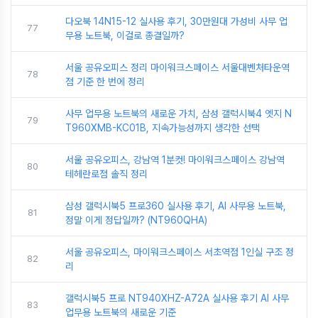
다오북 14N15-12 실사용 후기, 30만원대 가성비 사무 업
77
무용 노트북, 이걸로 종결일까?
서울 공유오피스 정리 마이워크스페이스 서울대벤처타운역
78
점 기준 한 번에 정리
사무 업무용 노트북의 새로운 가치, 삼성 갤럭시북4 엣지 N
79
T960XMB-KC01B, 지속가능성까지 생각한 선택
서울 공유오피스, 강남역 1분컷! 마이워크스페이스 강남역
80
테헤란로점 솔직 정리
삼성 갤럭시북5 프로360 실사용 후기, AI 사무용 노트북,
81
정말 이게 정답일까? (NT960QHA)
서울 공유오피스, 마이워크스페이스 서초역점 1인실 구조 정
82
리
갤럭시북5 프로 NT940XHZ-A72A 실사용 후기 AI 사무
83
업무용 노트북의 새로운 기준