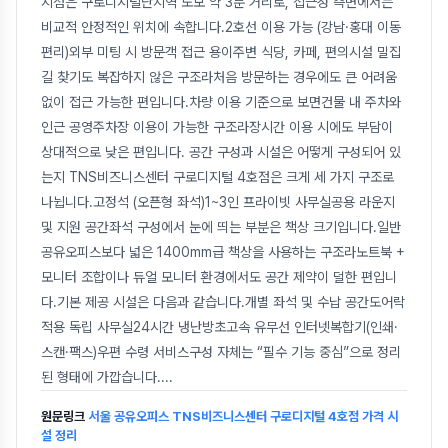
지점은 구로디지털단지역 도보 약 3분 거리로, 접근성 측면에서는
비교적 안정적인 위치에 속합니다.2호선 이용 가능 (강남·홍대 이동
편리)외부 미팅 시 방문객 접근 용이주변 식당, 카페, 편의시설 밀집
길 찾기도 복잡하지 않은 구조라처음 방문하는 경우에도 큰 어려움
없이 접근 가능한 편입니다.차량 이용 기준으로 보면건물 내 주차와
인근 공영주차장 이용이 가능한 구조라장시간 이용 시에도 부담이
상대적으로 낮은 편입니다. 공간 구성과 시설은 어떻게 구성되어 있
는지 TNS비즈니스센터 구로디지털 4호점은 크게 세 가지 구조로
나뉩니다.고정석 (오픈형 좌석)1~3인 프라이빗 사무실공용 라운지
및 지원 공간좌석 구성에서 눈에 띄는 부분은 책상 크기입니다.일반
공유오피스보다 넓은 1400mm급 책상을 사용하는 구조라노트북 +
모니터 조합이나 듀얼 모니터 환경에서도 공간 제약이 덜한 편입니
다.기본 제공 시설은 다음과 같습니다.개별 좌석 및 수납 공간도어락
적용 독립 사무실24시간 냉난방초고속 유무선 인터넷복합기(인쇄·
스캔·팩스)우편 수령 서비스구성 자체는 “필수 기능 중심”으로 정리
된 형태에 가깝습니다.
...
원문링크
서울 공유오피스 TNS비즈니스센터 구로디지털 4호점 가격 시
설 정리