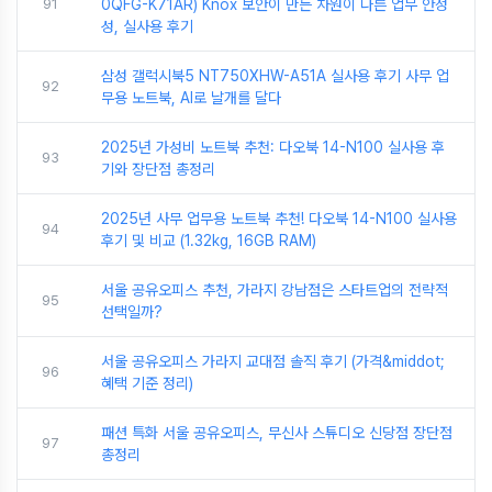
91
0QFG-K71AR) Knox 보안이 만든 차원이 다른 업무 안정
성, 실사용 후기
삼성 갤럭시북5 NT750XHW-A51A 실사용 후기 사무 업
92
무용 노트북, AI로 날개를 달다
2025년 가성비 노트북 추천: 다오북 14-N100 실사용 후
93
기와 장단점 총정리
2025년 사무 업무용 노트북 추천! 다오북 14-N100 실사용
94
후기 및 비교 (1.32kg, 16GB RAM)
서울 공유오피스 추천, 가라지 강남점은 스타트업의 전략적
95
선택일까?
서울 공유오피스 가라지 교대점 솔직 후기 (가격&middot;
96
혜택 기준 정리)
패션 특화 서울 공유오피스, 무신사 스튜디오 신당점 장단점
97
총정리