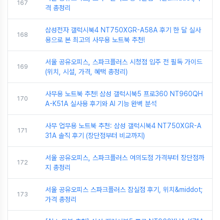
167
격 총정리
삼성전자 갤럭시북4 NT750XGR-A58A 후기 한 달 실사
168
용으로 본 최고의 사무용 노트북 추천!
서울 공유오피스, 스파크플러스 시청점 입주 전 필독 가이드
169
(위치, 시설, 가격, 혜택 총정리)
사무용 노트북 추천! 삼성 갤럭시북5 프로360 NT960QH
170
A-K51A 실사용 후기와 AI 기능 완벽 분석
사무 업무용 노트북 추천: 삼성 갤럭시북4 NT750XGR-A
171
31A 솔직 후기 (장단점부터 비교까지)
서울 공유오피스, 스파크플러스 여의도점 가격부터 장단점까
172
지 총정리
서울 공유오피스 스파크플러스 잠실점 후기, 위치&middot;
173
가격 총정리