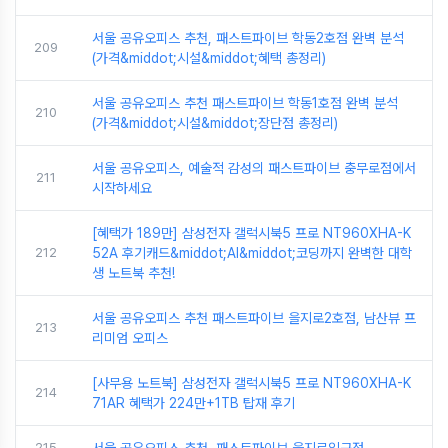
서울 공유오피스 추천, 패스트파이브 학동2호점 완벽 분석
209
(가격&middot;시설&middot;혜택 총정리)
서울 공유오피스 추천 패스트파이브 학동1호점 완벽 분석
210
(가격&middot;시설&middot;장단점 총정리)
서울 공유오피스, 예술적 감성의 패스트파이브 충무로점에서
211
시작하세요
[혜택가 189만] 삼성전자 갤럭시북5 프로 NT960XHA-K
212
52A 후기캐드&middot;AI&middot;코딩까지 완벽한 대학
생 노트북 추천!
서울 공유오피스 추천 패스트파이브 을지로2호점, 남산뷰 프
213
리미엄 오피스
[사무용 노트북] 삼성전자 갤럭시북5 프로 NT960XHA-K
214
71AR 혜택가 224만+1TB 탑재 후기
215