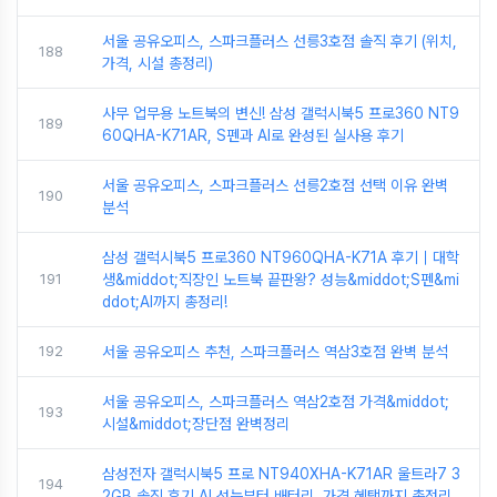
서울 공유오피스, 스파크플러스 선릉3호점 솔직 후기 (위치,
188
가격, 시설 총정리)
사무 업무용 노트북의 변신! 삼성 갤럭시북5 프로360 NT9
189
60QHA-K71AR, S펜과 AI로 완성된 실사용 후기
서울 공유오피스, 스파크플러스 선릉2호점 선택 이유 완벽
190
분석
삼성 갤럭시북5 프로360 NT960QHA-K71A 후기｜대학
191
생&middot;직장인 노트북 끝판왕? 성능&middot;S펜&mi
ddot;AI까지 총정리!
192
서울 공유오피스 추천, 스파크플러스 역삼3호점 완벽 분석
서울 공유오피스, 스파크플러스 역삼2호점 가격&middot;
193
시설&middot;장단점 완벽정리
삼성전자 갤럭시북5 프로 NT940XHA-K71AR 울트라7 3
194
2GB 솔직 후기 AI 성능부터 배터리, 가격 혜택까지 총정리