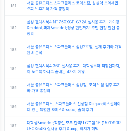
서울 공유오피스 스파크플러스 코엑스점, 삼성역 초역세권
181
오피스 후기와 가격 총정리
삼성 갤럭시북4 NT750XGP-G72A 실사용 후기: 게이밍
182
&middot;과제&middot;영상 편집까지! 주말 한정 할인 총
정리
서울 공유오피스 스파크플러스 삼성2호점, 실제 후기와 가격
183
완벽 분석
삼성 갤럭시북4 360 실사용 후기: 대학생부터 직장인까지,
184
이 노트북 하나로 끝내는 4가지 이유!
서울 공유오피스 스파크플러스 삼성점, 코엑스 앞 입주 후기
185
와 가격 총정리
서울 공유오피스, 스파크플러스 선릉점 &lsquo;에스컬레이
186
터 있는 특별한 오피스&rsquo; 솔직 후기
대학생&middot;직장인 모두 만족! LG그램 15 (15ZD90R
187
U-GX54K) 실사용 후기 &amp; 최저가 혜택