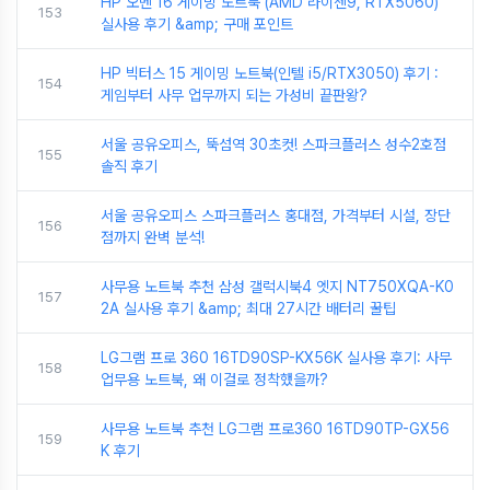
HP 오멘 16 게이밍 노트북 (AMD 라이젠9, RTX5060)
153
실사용 후기 &amp; 구매 포인트
HP 빅터스 15 게이밍 노트북(인텔 i5/RTX3050) 후기 :
154
게임부터 사무 업무까지 되는 가성비 끝판왕?
서울 공유오피스, 뚝섬역 30초컷! 스파크플러스 성수2호점
155
솔직 후기
서울 공유오피스 스파크플러스 홍대점, 가격부터 시설, 장단
156
점까지 완벽 분석!
사무용 노트북 추천 삼성 갤럭시북4 엣지 NT750XQA-K0
157
2A 실사용 후기 &amp; 최대 27시간 배터리 꿀팁
LG그램 프로 360 16TD90SP-KX56K 실사용 후기: 사무
158
업무용 노트북, 왜 이걸로 정착했을까?
사무용 노트북 추천 LG그램 프로360 16TD90TP-GX56
159
K 후기