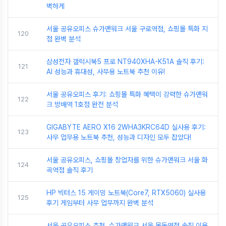
벽하게
서울 공유오피스 슈가맨워크 서울 구로역점, 쇼핑몰 특화 지
120
점 완벽 분석
삼성전자 갤럭시북5 프로 NT940XHA-K51A 솔직 후기:
121
AI 성능과 휴대성, 사무용 노트북 추천 이유!
서울 공유오피스 후기: 쇼핑몰 특화 혜택이 강력한 슈가맨워
122
크 방배역 1호점 완전 분석
GIGABYTE AERO X16 2WHA3KRC64D 실사용 후기:
123
사무 업무용 노트북 추천, 성능과 디자인 모두 잡았다!
서울 공유오피스, 쇼핑몰 창업자를 위한 슈가맨워크 서울 화
124
곡역점 솔직 후기
HP 빅터스 15 게이밍 노트북(Core7, RTX5060) 실사용
125
후기 게임부터 사무 업무까지 완벽 분석
서울 공유오피스 추천, 슈가맨워크 서울 목동역점 솔직 이용