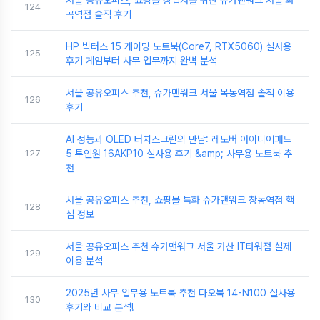
서울 공유오피스, 쇼핑몰 창업자를 위한 슈가맨워크 서울 화
124
곡역점 솔직 후기
HP 빅터스 15 게이밍 노트북(Core7, RTX5060) 실사용
125
후기 게임부터 사무 업무까지 완벽 분석
서울 공유오피스 추천, 슈가맨워크 서울 목동역점 솔직 이용
126
후기
AI 성능과 OLED 터치스크린의 만남: 레노버 아이디어패드
127
5 투인원 16AKP10 실사용 후기 &amp; 사무용 노트북 추
천
서울 공유오피스 추천, 쇼핑몰 특화 슈가맨워크 창동역점 핵
128
심 정보
서울 공유오피스 추천 슈가맨워크 서울 가산 IT타워점 실제
129
이용 분석
2025년 사무 업무용 노트북 추천 다오북 14-N100 실사용
130
후기와 비교 분석!