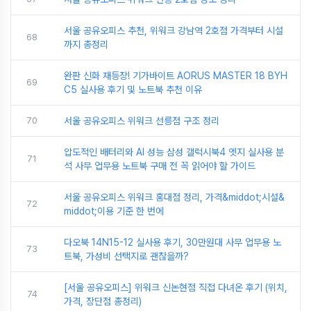
서울 공유오피스 추천, 위워크 강남역 2호점 가격부터 시설
68
까지 총정리
완판 신화 재등장! 기가바이트 AORUS MASTER 18 BYH
69
C5 실사용 후기 및 노트북 추천 이유
70
서울 공유오피스 위워크 선릉점 구조 정리
압도적인 배터리와 AI 성능 삼성 갤럭시북4 엣지 실사용 분
71
석 사무 업무용 노트북 구매 전 꼭 읽어야 할 가이드
서울 공유오피스 위워크 홍대점 정리, 가격&middot;시설&
72
middot;이용 기준 한 번에
다오북 14N15-12 실사용 후기, 30만원대 사무 업무용 노
73
트북, 가성비 선택지로 괜찮을까?
[서울 공유오피스] 위워크 신논현점 직접 다녀온 후기 (위치,
74
가격, 장단점 총정리)