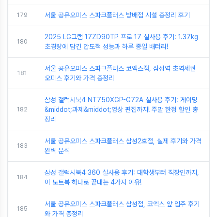
179
서울 공유오피스 스파크플러스 방배점 시설 총정리 후기
2025 LG그램 17ZD90TP 프로 17 실사용 후기: 1.37kg
180
초경량에 담긴 압도적 성능과 하루 종일 배터리!
서울 공유오피스 스파크플러스 코엑스점, 삼성역 초역세권
181
오피스 후기와 가격 총정리
삼성 갤럭시북4 NT750XGP-G72A 실사용 후기: 게이밍
182
&middot;과제&middot;영상 편집까지! 주말 한정 할인 총
정리
서울 공유오피스 스파크플러스 삼성2호점, 실제 후기와 가격
183
완벽 분석
삼성 갤럭시북4 360 실사용 후기: 대학생부터 직장인까지,
184
이 노트북 하나로 끝내는 4가지 이유!
서울 공유오피스 스파크플러스 삼성점, 코엑스 앞 입주 후기
185
와 가격 총정리