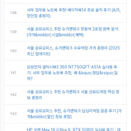
사무 업무용 노트북 추천! 베이직북14 프로 솔직 후기 (A/S,
138
장단점 총정리)
서울 공유오피스 추천 슈가맨워크 창동역 2호점 완벽 분석
139
(가격&middot;시설&middot;혜택)
서울 공유오피스, 슈가맨워크 수유역점 가격 총정리 (2025
140
최신 업데이트)
삼성전자 갤럭시북3 360 NT750QFT-A51A 실사용 후
141
기: 사무 업무용 노트북 추천, 왜 &lsquo;정답&rsquo;일
까?
서울 공유오피스 추천 슈가맨워크 서울 선유도역점 핵심 정
142
보 총정리
서울 공유오피스 추천, 슈가맨워크 답십리역점 꼼꼼 후기 (가
143
격&middot;할인 정보 포함)
HP 오멘 Max 16 (Ultra 9, RTX 5080) 실사용 후기 : 대