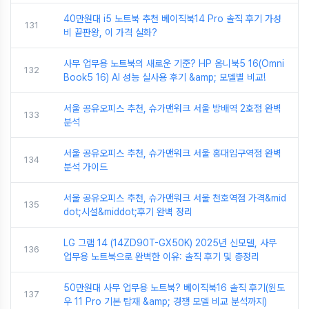
40만원대 i5 노트북 추천 베이직북14 Pro 솔직 후기 가성
131
비 끝판왕, 이 가격 실화?
사무 업무용 노트북의 새로운 기준? HP 옴니북5 16(Omni
132
Book5 16) AI 성능 실사용 후기 &amp; 모델별 비교!
서울 공유오피스 추천, 슈가맨워크 서울 방배역 2호점 완벽
133
분석
서울 공유오피스 추천, 슈가맨워크 서울 홍대입구역점 완벽
134
분석 가이드
서울 공유오피스 추천, 슈가맨워크 서울 천호역점 가격&mid
135
dot;시설&middot;후기 완벽 정리
LG 그램 14 (14ZD90T-GX50K) 2025년 신모델, 사무
136
업무용 노트북으로 완벽한 이유: 솔직 후기 및 총정리
50만원대 사무 업무용 노트북? 베이직북16 솔직 후기(윈도
137
우 11 Pro 기본 탑재 &amp; 경쟁 모델 비교 분석까지)