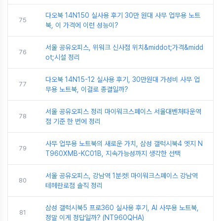
다오북 14N150 실사용 후기 30만 원대 사무 업무용 노트
75
북, 이 가격에 이런 성능이?
서울 공유오피스, 위워크 신사점 위치&middot;가격&midd
76
ot;시설 정리
다오북 14N15-12 실사용 후기, 30만원대 가성비 사무 업
77
무용 노트북, 이걸로 종결일까?
서울 공유오피스 정리 마이워크스페이스 서울대벤처타운역
78
점 기준 한 번에 정리
사무 업무용 노트북의 새로운 가치, 삼성 갤럭시북4 엣지 N
79
T960XMB-KC01B, 지속가능성까지 생각한 선택
서울 공유오피스, 강남역 1분컷! 마이워크스페이스 강남역
80
테헤란로점 솔직 정리
삼성 갤럭시북5 프로360 실사용 후기, AI 사무용 노트북,
81
정말 이게 정답일까? (NT960QHA)