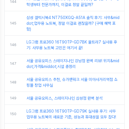
144
학생부터 전문가까지, 이걸로 정말 끝일까?
삼성 갤럭시북4 NT750XGQ-A51A 솔직 후기: 사무&mid
145
dot;업무용 노트북, 정말 이걸로 괜찮을까? (구매 혜택 포
함)
LG그램 프로360 16T90TP-GD7BK 울트라7 실사용 후
146
기: 사무용 노트북 고민은 여기서 끝!
서울 공유오피스 스테이지나인 강남점 완벽 리뷰! 위치&mid
147
dot;가격&middot;시설 총정리
서울 공유오피스 추천, 슈가맨워크 서울 미아사거리역점 쇼
148
핑몰 창업 사무실
149
서울 공유오피스, 스테이지나인 삼성점 완벽 분석
LG그램 프로360 16T90TP-GD79K 실사용 후기: 사무
150
업무용 노트북의 새로운 기준, 성능과 휴대성을 모두 잡다!