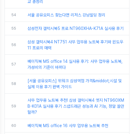
교 총정리
54
서울 공유오피스 찾는다면 리저스 강남빌딩 정리
55
삼성전자 갤럭시북5 프로 NT960XHA-K71A 실사용 후기
삼성 갤럭시북4 NT751 사무 업무용 노트북 후기와 윈도우
56
11 프로의 매력
베이직북 MS office 14 실사용 후기: 사무 업무용 노트북,
57
가성비의 기준이 바뀌다
[서울 공유오피스] 위워크 삼성역점 가격&middot;시설 및
58
실제 이용 후기 완벽 가이드
사무 업무용 노트북 추천! 삼성 갤럭시북4 엣지 NT960XM
59
B-K01A 실사용 후기 스냅드래곤 성능과 AI 기능, 정말 쓸만
할까?
60
베이직북 MS office 16 사무 업무용 노트북 추천