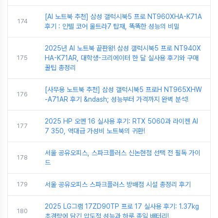
[AI 노트북 추천] 삼성 갤럭시북5 프로 NT960XHA-K71A
174
후기 : 인텔 코어 울트라7 탑재, 똑똑한 성능의 비밀
2025년 AI 노트북 끝판왕! 삼성 갤럭시북5 프로 NT940X
175
HA-K71AR, 대학생-크리에이터 한 달 실사용 후기와 구매
꿀팁 총정리
[사무용 노트북 추천] 삼성 갤럭시북5 프로H NT965XHW
176
-A71AR 후기 &ndash; 성능부터 가격까지 완벽 분석!
2025 HP 오멘 16 실사용 후기: RTX 5060과 라이젠 AI
177
7 350, 역대급 가성비 노트북의 귀환!
서울 공유오피스, 스파크플러스 신논현점 선택 전 필독 가이
178
드
179
서울 공유오피스 스파크플러스 방배점 시설 총정리 후기
2025 LG그램 17ZD90TP 프로 17 실사용 후기: 1.37kg
180
초경량에 담긴 압도적 성능과 하루 종일 배터리!