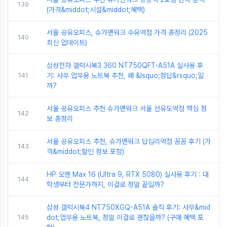
139
(가격&middot;시설&middot;혜택)
서울 공유오피스, 슈가맨워크 수유역점 가격 총정리 (2025
140
최신 업데이트)
삼성전자 갤럭시북3 360 NT750QFT-A51A 실사용 후
141
기: 사무 업무용 노트북 추천, 왜 &lsquo;정답&rsquo;일
까?
서울 공유오피스 추천 슈가맨워크 서울 선유도역점 핵심 정
142
보 총정리
서울 공유오피스 추천, 슈가맨워크 답십리역점 꼼꼼 후기 (가
143
격&middot;할인 정보 포함)
HP 오멘 Max 16 (Ultra 9, RTX 5080) 실사용 후기 : 대
144
학생부터 전문가까지, 이걸로 정말 끝일까?
삼성 갤럭시북4 NT750XGQ-A51A 솔직 후기: 사무&mid
145
dot;업무용 노트북, 정말 이걸로 괜찮을까? (구매 혜택 포