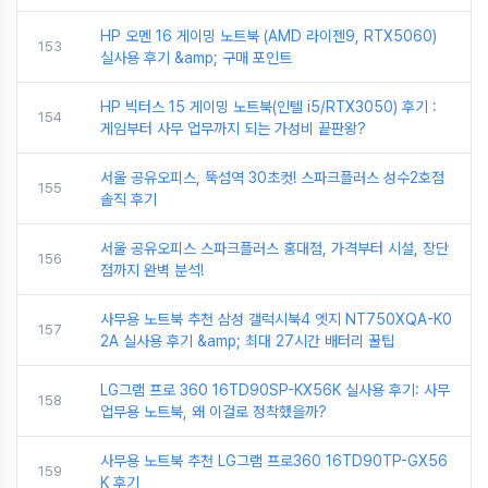
HP 오멘 16 게이밍 노트북 (AMD 라이젠9, RTX5060)
153
실사용 후기 &amp; 구매 포인트
HP 빅터스 15 게이밍 노트북(인텔 i5/RTX3050) 후기 :
154
게임부터 사무 업무까지 되는 가성비 끝판왕?
서울 공유오피스, 뚝섬역 30초컷! 스파크플러스 성수2호점
155
솔직 후기
서울 공유오피스 스파크플러스 홍대점, 가격부터 시설, 장단
156
점까지 완벽 분석!
사무용 노트북 추천 삼성 갤럭시북4 엣지 NT750XQA-K0
157
2A 실사용 후기 &amp; 최대 27시간 배터리 꿀팁
LG그램 프로 360 16TD90SP-KX56K 실사용 후기: 사무
158
업무용 노트북, 왜 이걸로 정착했을까?
사무용 노트북 추천 LG그램 프로360 16TD90TP-GX56
159
K 후기