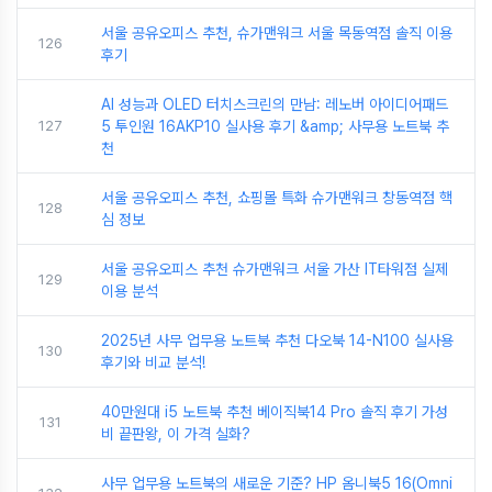
서울 공유오피스 추천, 슈가맨워크 서울 목동역점 솔직 이용
126
후기
AI 성능과 OLED 터치스크린의 만남: 레노버 아이디어패드
127
5 투인원 16AKP10 실사용 후기 &amp; 사무용 노트북 추
천
서울 공유오피스 추천, 쇼핑몰 특화 슈가맨워크 창동역점 핵
128
심 정보
서울 공유오피스 추천 슈가맨워크 서울 가산 IT타워점 실제
129
이용 분석
2025년 사무 업무용 노트북 추천 다오북 14-N100 실사용
130
후기와 비교 분석!
40만원대 i5 노트북 추천 베이직북14 Pro 솔직 후기 가성
131
비 끝판왕, 이 가격 실화?
사무 업무용 노트북의 새로운 기준? HP 옴니북5 16(Omni