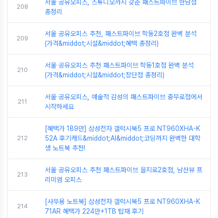
서울 공유오피스, 스튜디오까지 갖춘 패스트파이브 한남점
208
총정리
서울 공유오피스 추천, 패스트파이브 학동2호점 완벽 분석
209
(가격&middot;시설&middot;혜택 총정리)
서울 공유오피스 추천 패스트파이브 학동1호점 완벽 분석
210
(가격&middot;시설&middot;장단점 총정리)
서울 공유오피스, 예술적 감성의 패스트파이브 충무로점에서
211
시작하세요
[혜택가 189만] 삼성전자 갤럭시북5 프로 NT960XHA-K
212
52A 후기캐드&middot;AI&middot;코딩까지 완벽한 대학
생 노트북 추천!
서울 공유오피스 추천 패스트파이브 을지로2호점, 남산뷰 프
213
리미엄 오피스
[사무용 노트북] 삼성전자 갤럭시북5 프로 NT960XHA-K
214
71AR 혜택가 224만+1TB 탑재 후기