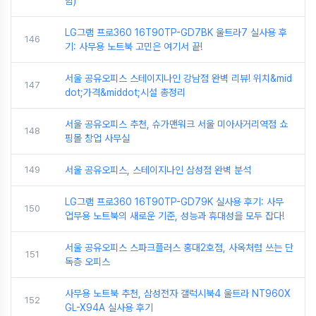
함)
LG그램 프로360 16T90TP-GD7BK 울트라7 실사용 후
146
기: 사무용 노트북 고민은 여기서 끝!
서울 공유오피스 스테이지나인 강남점 완벽 리뷰! 위치&mid
147
dot;가격&middot;시설 총정리
서울 공유오피스 추천, 슈가맨워크 서울 미아사거리역점 쇼
148
핑몰 창업 사무실
149
서울 공유오피스, 스테이지나인 삼성점 완벽 분석
LG그램 프로360 16T90TP-GD79K 실사용 후기: 사무
150
업무용 노트북의 새로운 기준, 성능과 휴대성을 모두 잡다!
서울 공유오피스 스파크플러스 홍대2호점, 사옥처럼 쓰는 단
151
독층 오피스
사무용 노트북 추천, 삼성전자 갤럭시북4 울트라 NT960X
152
GL-X94A 실사용 후기