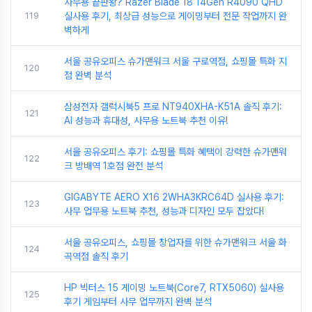
사무용 끝판왕? Razer Blade 18 14Gen R4090 QHD
119
실사용 후기, 최상급 성능으로 게이밍부터 전문 작업까지 완
벽하게
서울 공유오피스 슈가맨워크 서울 구로역점, 쇼핑몰 특화 지
120
점 완벽 분석
삼성전자 갤럭시북5 프로 NT940XHA-K51A 솔직 후기:
121
AI 성능과 휴대성, 사무용 노트북 추천 이유!
서울 공유오피스 후기: 쇼핑몰 특화 혜택이 강력한 슈가맨워
122
크 방배역 1호점 완전 분석
GIGABYTE AERO X16 2WHA3KRC64D 실사용 후기:
123
사무 업무용 노트북 추천, 성능과 디자인 모두 잡았다!
서울 공유오피스, 쇼핑몰 창업자를 위한 슈가맨워크 서울 화
124
곡역점 솔직 후기
HP 빅터스 15 게이밍 노트북(Core7, RTX5060) 실사용
125
후기 게임부터 사무 업무까지 완벽 분석