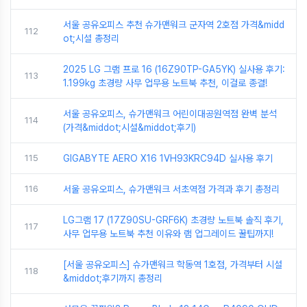
서울 공유오피스 추천 슈가맨워크 군자역 2호점 가격&midd
112
ot;시설 총정리
2025 LG 그램 프로 16 (16Z90TP-GA5YK) 실사용 후기:
113
1.199kg 초경량 사무 업무용 노트북 추천, 이걸로 종결!
서울 공유오피스, 슈가맨워크 어린이대공원역점 완벽 분석
114
(가격&middot;시설&middot;후기)
115
GIGABYTE AERO X16 1VH93KRC94D 실사용 후기
116
서울 공유오피스, 슈가맨워크 서초역점 가격과 후기 총정리
LG그램 17 (17Z90SU-GRF6K) 초경량 노트북 솔직 후기,
117
사무 업무용 노트북 추천 이유와 램 업그레이드 꿀팁까지!
[서울 공유오피스] 슈가맨워크 학동역 1호점, 가격부터 시설
118
&middot;후기까지 총정리