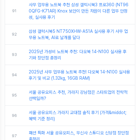
사무 업무용 노트북 추천 삼성 갤럭시북3 프로360 (NT96
91
0QFG-K71AR) Knox 보안이 만든 차원이 다른 업무 안정
성, 실사용 후기
삼성 갤럭시북5 NT750XHW-A51A 실사용 후기 사무 업
92
무용 노트북, AI로 날개를 달다
2025년 가성비 노트북 추천: 다오북 14-N100 실사용 후
93
기와 장단점 총정리
2025년 사무 업무용 노트북 추천! 다오북 14-N100 실사용
94
후기 및 비교 (1.32kg, 16GB RAM)
서울 공유오피스 추천, 가라지 강남점은 스타트업의 전략적
95
선택일까?
서울 공유오피스 가라지 교대점 솔직 후기 (가격&middot;
96
혜택 기준 정리)
패션 특화 서울 공유오피스, 무신사 스튜디오 신당점 장단점
97
총정리