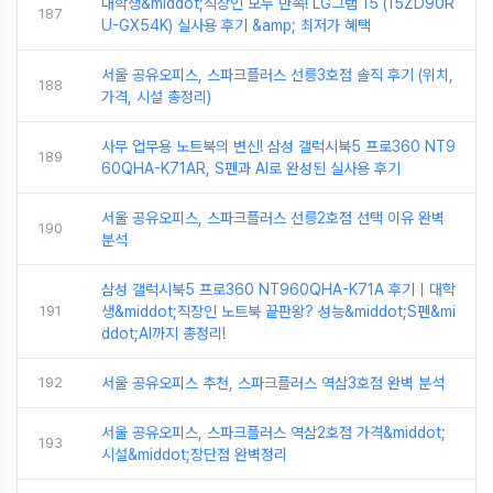
대학생&middot;직장인 모두 만족! LG그램 15 (15ZD90R
187
U-GX54K) 실사용 후기 &amp; 최저가 혜택
서울 공유오피스, 스파크플러스 선릉3호점 솔직 후기 (위치,
188
가격, 시설 총정리)
사무 업무용 노트북의 변신! 삼성 갤럭시북5 프로360 NT9
189
60QHA-K71AR, S펜과 AI로 완성된 실사용 후기
서울 공유오피스, 스파크플러스 선릉2호점 선택 이유 완벽
190
분석
삼성 갤럭시북5 프로360 NT960QHA-K71A 후기｜대학
191
생&middot;직장인 노트북 끝판왕? 성능&middot;S펜&mi
ddot;AI까지 총정리!
192
서울 공유오피스 추천, 스파크플러스 역삼3호점 완벽 분석
서울 공유오피스, 스파크플러스 역삼2호점 가격&middot;
193
시설&middot;장단점 완벽정리