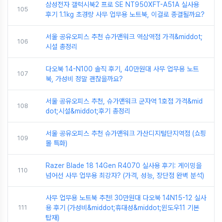
삼성전자 갤럭시북2 프로 SE NT950XFT-A51A 실사용
105
후기 1.1kg 초경량 사무 업무용 노트북, 이걸로 종결될까요?
서울 공유오피스 추천 슈가맨워크 역삼역점 가격&middot;
106
시설 총정리
다오북 14-N100 솔직 후기, 40만원대 사무 업무용 노트
107
북, 가성비 정말 괜찮을까요?
서울 공유오피스 추천, 슈가맨워크 군자역 1호점 가격&mid
108
dot;시설&middot;후기 총정리
서울 공유오피스 추천 슈가맨워크 가산디지털단지역점 (쇼핑
109
몰 특화)
Razer Blade 18 14Gen R4070 실사용 후기: 게이밍을
110
넘어선 사무 업무용 최강자? (가격, 성능, 장단점 완벽 분석)
사무 업무용 노트북 추천! 30만원대 다오북 14N15-12 실사
111
용 후기 (가성비&middot;휴대성&middot;윈도우11 기본
탑재)