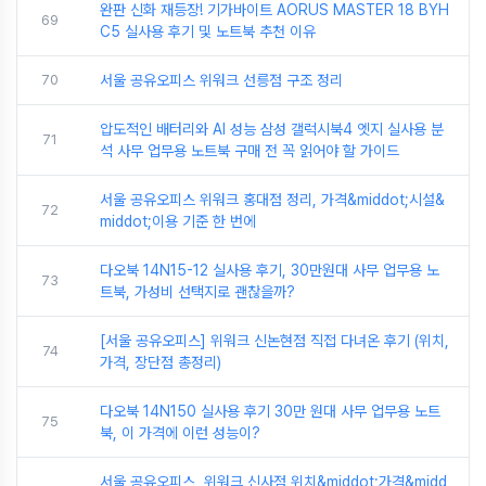
완판 신화 재등장! 기가바이트 AORUS MASTER 18 BYH
69
C5 실사용 후기 및 노트북 추천 이유
70
서울 공유오피스 위워크 선릉점 구조 정리
압도적인 배터리와 AI 성능 삼성 갤럭시북4 엣지 실사용 분
71
석 사무 업무용 노트북 구매 전 꼭 읽어야 할 가이드
서울 공유오피스 위워크 홍대점 정리, 가격&middot;시설&
72
middot;이용 기준 한 번에
다오북 14N15-12 실사용 후기, 30만원대 사무 업무용 노
73
트북, 가성비 선택지로 괜찮을까?
[서울 공유오피스] 위워크 신논현점 직접 다녀온 후기 (위치,
74
가격, 장단점 총정리)
다오북 14N150 실사용 후기 30만 원대 사무 업무용 노트
75
북, 이 가격에 이런 성능이?
서울 공유오피스, 위워크 신사점 위치&middot;가격&midd