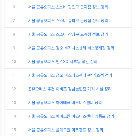
6
서울 공유오피스 스소비 광진구 군자점 정보 정리
7
서울 공유오피스 스소비 송파구 문정점 정보 정리
8
서울 공유오피스 스소비 강남구 도곡점 정보 정리
9
서울 공유오피스 정오 비지니스센터 서초양재점 정리
10
서울 공유오피스 인스30 서초동 공간 정리
11
서울 공유오피스 정오 비즈니스센터 관악1호점 정리
12
공유오피스 추천 이비즈 강남논현점 가격 시설 정리
13
서울 공유오피스 하이테크 비즈니스센터 정리
14
서울 공유오피스 에이스원 비즈니스센터 영등포 정리
15
서울 공유오피스 플래그원 마포캠프 정보 정리