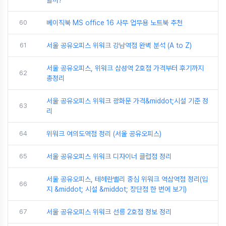
할까?
60
베이직북 MS office 16 사무 업무용 노트북 추천
61
서울 공유오피스 위워크 강남역점 완벽 분석 (A to Z)
서울 공유오피스, 위워크 삼성역 2호점 가격부터 후기까지
62
총정리
서울 공유오피스 위워크 광화문 가격&middot;시설 기준 정
63
리
64
위워크 여의도역점 정리 (서울 공유오피스)
65
서울 공유오피스 위워크 디자이너 클럽점 정리
서울 공유오피스, 테헤란밸리 중심 위워크 역삼역점 정리(입
66
지 &middot; 시설 &middot; 장단점 한 번에 보기)
67
서울 공유오피스 위워크 선릉 2호점 정보 정리