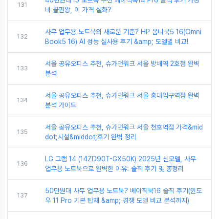
40만원대 i5 노트북 추천 베이직북14 Pro 솔직 후기 가성
131
비 끝판왕, 이 가격 실화?
사무 업무용 노트북의 새로운 기준? HP 옴니북5 16(Omni
132
Book5 16) AI 성능 실사용 후기 &amp; 모델별 비교!
서울 공유오피스 추천, 슈가맨워크 서울 방배역 2호점 완벽
133
분석
서울 공유오피스 추천, 슈가맨워크 서울 홍대입구역점 완벽
134
분석 가이드
서울 공유오피스 추천, 슈가맨워크 서울 천호역점 가격&mid
135
dot;시설&middot;후기 완벽 정리
LG 그램 14 (14ZD90T-GX50K) 2025년 신모델, 사무
136
업무용 노트북으로 완벽한 이유: 솔직 후기 및 총정리
50만원대 사무 업무용 노트북? 베이직북16 솔직 후기(윈도
137
우 11 Pro 기본 탑재 &amp; 경쟁 모델 비교 분석까지)