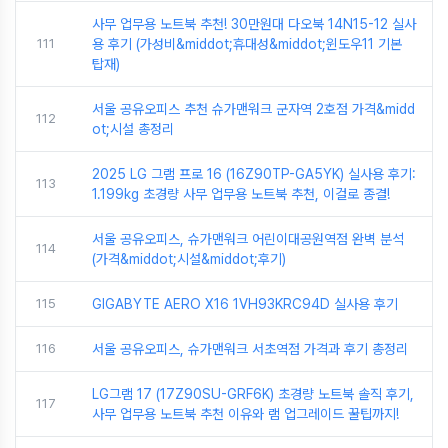
사무 업무용 노트북 추천! 30만원대 다오북 14N15-12 실사
111
용 후기 (가성비&middot;휴대성&middot;윈도우11 기본
탑재)
서울 공유오피스 추천 슈가맨워크 군자역 2호점 가격&midd
112
ot;시설 총정리
2025 LG 그램 프로 16 (16Z90TP-GA5YK) 실사용 후기:
113
1.199kg 초경량 사무 업무용 노트북 추천, 이걸로 종결!
서울 공유오피스, 슈가맨워크 어린이대공원역점 완벽 분석
114
(가격&middot;시설&middot;후기)
115
GIGABYTE AERO X16 1VH93KRC94D 실사용 후기
116
서울 공유오피스, 슈가맨워크 서초역점 가격과 후기 총정리
LG그램 17 (17Z90SU-GRF6K) 초경량 노트북 솔직 후기,
117
사무 업무용 노트북 추천 이유와 램 업그레이드 꿀팁까지!