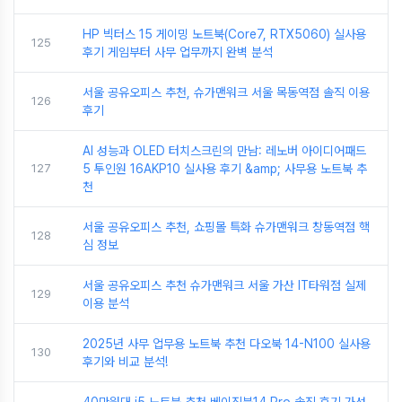
HP 빅터스 15 게이밍 노트북(Core7, RTX5060) 실사용
125
후기 게임부터 사무 업무까지 완벽 분석
서울 공유오피스 추천, 슈가맨워크 서울 목동역점 솔직 이용
126
후기
AI 성능과 OLED 터치스크린의 만남: 레노버 아이디어패드
127
5 투인원 16AKP10 실사용 후기 &amp; 사무용 노트북 추
천
서울 공유오피스 추천, 쇼핑몰 특화 슈가맨워크 창동역점 핵
128
심 정보
서울 공유오피스 추천 슈가맨워크 서울 가산 IT타워점 실제
129
이용 분석
2025년 사무 업무용 노트북 추천 다오북 14-N100 실사용
130
후기와 비교 분석!