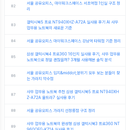
서울 공유오피스, 마이워크스페이스 서초역점 1인실 구조 정
82
리
갤럭시북5 프로 NT940XHZ-A72A 실사용 후기 AI 사무
83
업무용 노트북의 새로운 기준
84
서울 공유오피스 마이워크스페이스 강남역 타워점 기준 정리
삼성 갤럭시북4 프로360 16인치 실사용 후기, 사무 업무용
85
노트북으로 정말 괜찮을까? 3개월 사용해본 솔직 분석
서울 공유오피스 입지&middot;분위기 모두 보는 분들이 찾
86
는 가라지 약수점
사무 업무용 노트북 추천 삼성 갤럭시북5 프로 NT940XH
87
Z-A72A 울트라7 실사용 후기
88
서울 공유오피스 가라지 선정릉점 구조 정리
사무 업무용 노트북의 완성형 삼성 갤럭시북3 프로360 NT
89
960QFG-K71A 실사용 후기