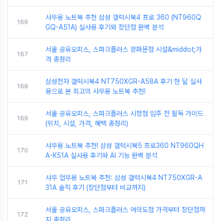
사무용 노트북 추천 삼성 갤럭시북4 프로 360 (NT960Q
166
GQ-A51A) 실사용 후기와 장단점 완벽 분석
서울 공유오피스, 스파크플러스 광화문점 시설&middot;가
167
격 총정리
삼성전자 갤럭시북4 NT750XGR-A58A 후기 한 달 실사
168
용으로 본 최고의 사무용 노트북 추천!
서울 공유오피스, 스파크플러스 시청점 입주 전 필독 가이드
169
(위치, 시설, 가격, 혜택 총정리)
사무용 노트북 추천! 삼성 갤럭시북5 프로360 NT960QH
170
A-K51A 실사용 후기와 AI 기능 완벽 분석
사무 업무용 노트북 추천: 삼성 갤럭시북4 NT750XGR-A
171
31A 솔직 후기 (장단점부터 비교까지)
서울 공유오피스, 스파크플러스 여의도점 가격부터 장단점까
172
지 총정리