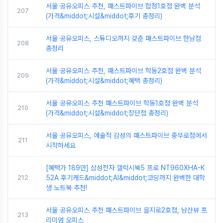
서울 공유오피스 추천, 패스트파이브 합정1호점 완벽 분석
207
(가격&middot;시설&middot;후기 총정리)
서울 공유오피스, 스튜디오까지 갖춘 패스트파이브 한남점
208
총정리
서울 공유오피스 추천, 패스트파이브 학동2호점 완벽 분석
209
(가격&middot;시설&middot;혜택 총정리)
서울 공유오피스 추천 패스트파이브 학동1호점 완벽 분석
210
(가격&middot;시설&middot;장단점 총정리)
서울 공유오피스, 예술적 감성의 패스트파이브 충무로점에서
211
시작하세요
[혜택가 189만] 삼성전자 갤럭시북5 프로 NT960XHA-K
212
52A 후기캐드&middot;AI&middot;코딩까지 완벽한 대학
생 노트북 추천!
서울 공유오피스 추천 패스트파이브 을지로2호점, 남산뷰 프
213
리미엄 오피스