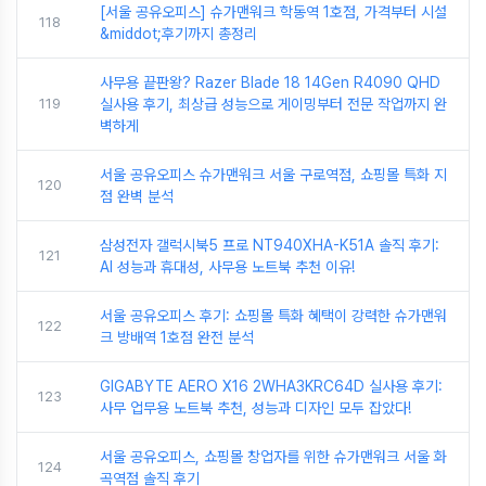
[서울 공유오피스] 슈가맨워크 학동역 1호점, 가격부터 시설
118
&middot;후기까지 총정리
사무용 끝판왕? Razer Blade 18 14Gen R4090 QHD
119
실사용 후기, 최상급 성능으로 게이밍부터 전문 작업까지 완
벽하게
서울 공유오피스 슈가맨워크 서울 구로역점, 쇼핑몰 특화 지
120
점 완벽 분석
삼성전자 갤럭시북5 프로 NT940XHA-K51A 솔직 후기:
121
AI 성능과 휴대성, 사무용 노트북 추천 이유!
서울 공유오피스 후기: 쇼핑몰 특화 혜택이 강력한 슈가맨워
122
크 방배역 1호점 완전 분석
GIGABYTE AERO X16 2WHA3KRC64D 실사용 후기:
123
사무 업무용 노트북 추천, 성능과 디자인 모두 잡았다!
서울 공유오피스, 쇼핑몰 창업자를 위한 슈가맨워크 서울 화
124
곡역점 솔직 후기