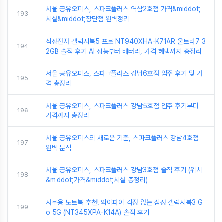
서울 공유오피스, 스파크플러스 역삼2호점 가격&middot;
193
시설&middot;장단점 완벽정리
삼성전자 갤럭시북5 프로 NT940XHA-K71AR 울트라7 3
194
2GB 솔직 후기 AI 성능부터 배터리, 가격 혜택까지 총정리
서울 공유오피스, 스파크플러스 강남6호점 입주 후기 및 가
195
격 총정리
서울 공유오피스, 스파크플러스 강남5호점 입주 후기부터
196
가격까지 총정리
서울 공유오피스의 새로운 기준, 스파크플러스 강남4호점
197
완벽 분석
서울 공유오피스, 스파크플러스 강남3호점 솔직 후기 (위치
198
&middot;가격&middot;시설 총정리)
사무용 노트북 추천! 와이파이 걱정 없는 삼성 갤럭시북3 G
199
o 5G (NT345XPA-K14A) 솔직 후기