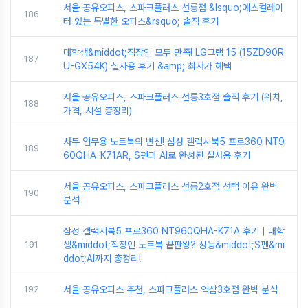
서울 공유오피스, 스파크플러스 선릉점 &lsquo;에스컬레이
186
터 있는 특별한 오피스&rsquo; 솔직 후기
대학생&middot;직장인 모두 만족! LG그램 15 (15ZD90R
187
U-GX54K) 실사용 후기 &amp; 최저가 혜택
서울 공유오피스, 스파크플러스 선릉3호점 솔직 후기 (위치,
188
가격, 시설 총정리)
사무 업무용 노트북의 변신! 삼성 갤럭시북5 프로360 NT9
189
60QHA-K71AR, S펜과 AI로 완성된 실사용 후기
서울 공유오피스, 스파크플러스 선릉2호점 선택 이유 완벽
190
분석
삼성 갤럭시북5 프로360 NT960QHA-K71A 후기｜대학
191
생&middot;직장인 노트북 끝판왕? 성능&middot;S펜&mi
ddot;AI까지 총정리!
192
서울 공유오피스 추천, 스파크플러스 역삼3호점 완벽 분석