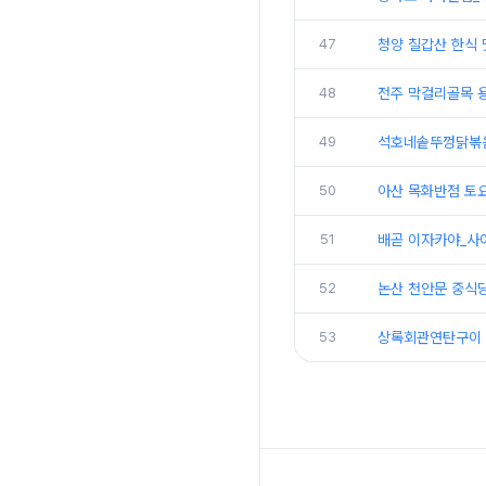
47
청양 칠갑산 한식
48
전주 막걸리골목 
49
석호네솥뚜껑닭볶음
50
아산 목화반점 토요
51
배곧 이자카야_사
52
논산 천안문 중식당
53
상록회관연탄구이 