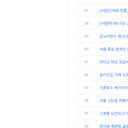
27
(수원)인계동 핫플
28
(수원)하카타식당 
29
곱도리탕이 땡긴다
30
서울 종로 청계천 
31
마이산 하산 등갈비
32
송리단길 카페 도프
33
석촌호수 베이커리카
34
서울 신당동 떡볶
35
신영통 낭만뒷고기_
36
방이동 죽변항_골