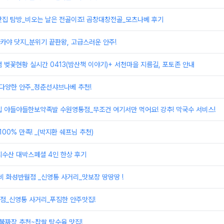
맛집 탐방_비오는 날은 전골이죠! 곱창대창전골_모츠나베 후기
자카야 닷지_분위기 끝판왕, 고급스러운 안주!
 벚꽃현황 실시간 0413(밤산책 이야기)+ 서천마을 지름길, 포토존 안내
_다양한 안주_정춘선샤브나베 추천!
집 야들야들한보약족발 수원영통점_무조건 여기서만 먹어요! 강추! 막국수 서비스!
00% 만족! _(박지환 쉐프님 추천)
회수산 대박스페셜 4인 한상 후기
 화성반월점 _신영통 사거리_맛보장 땅땅땅 !
점_신영통 사거리_푸짐한 안주맛집!
불짜장 추천~찹쌀 탕수육 맛집!