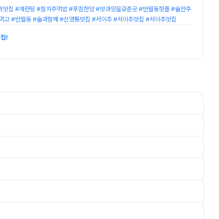
막맛집 #계란탕 #참치주먹밥 #푸짐한양 #맛과양을갖춘곳 #반월동핫플 #술안주
먹고 #반월동 #술과함께 #신영통맛집 #서이추 #서이추맛집 #서이추맛집
집!