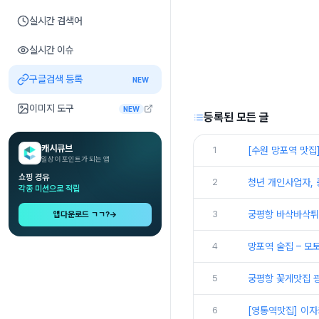
실시간 검색어
실시간 이슈
구글검색 등록
NEW
이미지 도구
NEW
등록된 모든 글
캐시큐브
1
[수원 망포역 맛집
일상이 포인트가 되는 앱
쇼핑 경유
2
청년 개인사업자, 
각종 미션으로 적립
3
궁평항 바삭바삭튀김
앱다운로드 ㄱㄱ?
→
4
망포역 술집 – 모
5
궁평항 꽃게맛집 광
6
[영통역맛집] 이자카