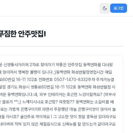
로그인
푸짐한 안주맛집!
까운 신영통사거리에 2차로 찾아가기 딱좋은 안주맛집 동백연화를 다녀왔
데 많아져서 행복한 볼탱이 입니다 ;)동백연화 화성반월점영업시간 매일
로60번길 16-11 102호 전화번호 0507-1470-8332주차 주차가능결
월점 경기도 화성시 영통로60번길 16-11 102호 동백연화 화성반월점 이
귀여운 동백연화입니다.내, 외부 인테리어는 포근한 느낌이랄까요? (외부사
 블로거 ^^:;) 느껴지시나요 포근함? 따뜻함?? 동백연화는 소갈비를 배
차로는 가볍게 은행구이지!!! 라면서 주문했던 마늘 은행구이양이 많아서 놀
들 아시죠? 술안주로 딱이에요 ! 그 고소한 맛이 정말 중독성 있더라구요
네이버에 적혀 있지 않은 제철음식으로 신메뉴를 잘 만드는거 같더라구요