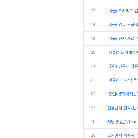
17
(서울) 도시맥주 
18
(서울) 명동 크림
19
(서울) 신사 가로
20
(서울)서초정계 닭
21
(수원) 영통역 작
22
(서울)삼각지역 용
23
(용인) 뿅가야채곱
24
신용산역 김숙성_스
25
사당 맛집_"가우리
26
고기원칙 영통점_