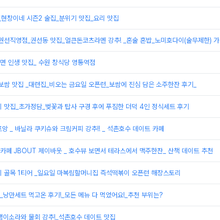
_현창이네 시즌2 술집_분위기 맛집_요리 맛집
권선직영점_권선동 맛집_얼큰돈코츠라멘 강추! _혼술 혼밥_노미호다이(술무제한) 
면 인생 맛집_ 수원 창식당 영통역점
보쌈 맛집 _대련집_비오는 금요일 오픈런_보쌈에 진심 담은 소주한잔 후기_
 맛집_초가정담_벚꽃과 탑사 구경 후에 푸짐한 더덕 4인 정식세트 후기
앙 _ 바닐라 쿠키슈와 크림커피 강추!! _ 석촌호수 데이트 카페
페 JBOUT 제이바웃 _ 호수뷰 보면서 테라스에서 맥주한잔_ 산책 데이트 추천
이 골목 1티어 _일요일 마복림할머니집 즉석떡볶이 오픈런 해장스토리
낭만세트 먹고온 후기!_모든 메뉴 다 먹었어요!_추천 부위는?
뱅이소라와 물회 강추!_석촌호수 데이트 맛집