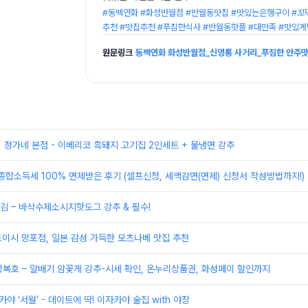
#동백연화 #화성반월점 #반월동맛집 #맛있는은행구이 #꼬
추천 #맛집추천 #푸짐한식사 #반월동핫플 #대만족 #맛있게
원문링크
동백연화 화성반월점_신영통 사거리_푸짐한 안주맛
] 정가네 본점 - 이베리코 흑돼지 고기집 2인세트 + 물냉면 강추
종합소득세 100% 면제받은 후기 (셀프신청, 세액감면(면제) 신청서 작성방법까지!)
 – 바삭수제소시지핫도그 강추 & 필수!
토이시 망포점, 일본 감성 가득한 모츠나베 맛집 추천
복호 – 알배기 암꽃게 강추-시세 확인, 온누리상품권, 화성페이 할인까지
야 ‘서월’ - 데이트에 딱! 이자카야 술집 with 야장