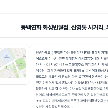
동백연화 화성반월점_신영통 사거리_
안녕하세요 :) 맛집만 가는 볼탱이입니다!망포에서 가
어요요새 이 동네 완전 핫해진거 아시죠??동네에 먹을
17시 ~ 02시 (01시 라스트오더)주소 경기 화성시 영통
제수단 : 화성 지역화폐 결제 불가!! ㅠ 동백연화 화성반
블로그의 체크인 이 장소의 다른 글 간판에 동백꽃이 
진은 안찍어서 업체 홍보사진 퍼왔습니다 ^^:;- 내돈내산
뚠뚠하게 먹고 갈 수 있는 2차 술집으로 방문했어요 2
랐어요! 바삭하면서 고소한 은행구이 맛은 설명안해도 다
ㅎㅎ 꼬막이 제철이라면서 주문한 꼬막무침동백연화는 
맛있는 제철음식은 필수죠!
...