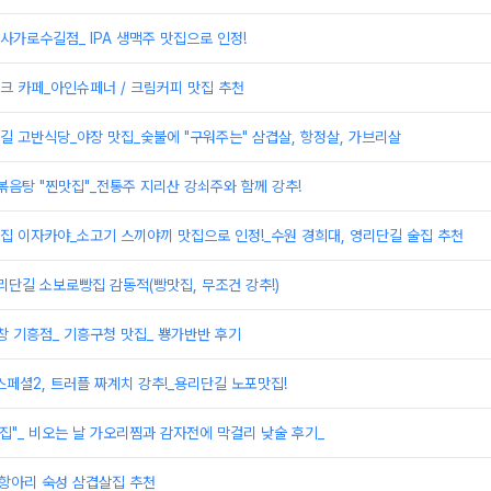
신사가로수길점_ IPA 생맥주 맛집으로 인정!
시크 카페_아인슈페너 / 크림커피 맛집 추천
수길 고반식당_야장 맛집_숯불에 "구워주는" 삼겹살, 항정살, 가브리살
볶음탕 "찐맛집"_전통주 지리산 강쇠주와 함께 강추!
은집 이자카야_소고기 스끼야끼 맛집으로 인정!_수원 경희대, 영리단길 술집 추천
리단길 소보로빵집 감동적(빵맛집, 무조건 강추!)
창 기흥점_ 기흥구청 맛집_ 뿅가반반 후기
페셜2, 트러플 짜계치 강추!_용리단길 노포맛집!
집"_ 비오는 날 가오리찜과 감자전에 막걸리 낮술 후기_
 항아리 숙성 삼겹살집 추천