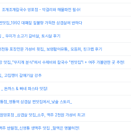
] 조개조개칼국수 망포점 - 막걸리와 해물파전 필수!
찐맛집_1992 대패짚 짚불향 가득한 삼겹살에 반하다
 _ 우미가 소고기 갈비살, 토시살 후기
 서천동 포장전문 가성비 횟집_ 보령활어유통_ 모듬회, 킹크랩 후기
장 맛집_"무지개 분식"에서 수제비와 칼국수 "찐맛집"! + 여주 가볼만한 곳 추천!
집_ 고집쟁이 갈매기살 강추
 _ 돈까스 & 빠네 파스타 맛집!
영통점_영통역 삼겹살 찐맛집에서_낮술 스토리_
수원망포점 _삼겹살 맛집_소주, 맥주 2천원 가성비 최고!
맥주 반월점_신영통 생맥주 맛집 _할맥은 명불허전!