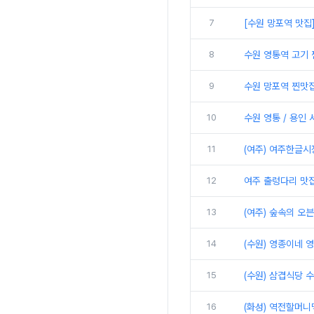
7
[수원 망포역 맛집
8
수원 영통역 고기 
9
수원 망포역 찐맛집
10
수원 영통 / 용인
11
(여주) 여주한글시
12
여주 출렁다리 맛
13
(여주) 숲속의 오븐
14
(수원) 영종이네 
15
(수원) 삼겹식당 
16
(화성) 역전할머니