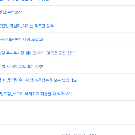
 맛집 농부밥상
용진집 막걸리_여기는 무조건 강추!
탕 배곧본점 나의 또갈집!
일 무시무시한 웨이팅 후기!(결국은 포장 선택)
이쵸 세카이_후토마끼 강추!
_비빔짬뽕 유니짜장 볶음탕수육 모두 맛있어요!!
망포점_소고기 돼지고기 해산물 다 먹어보기!