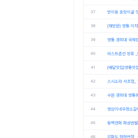
37
방이동 호랑이굴 
38
(재방문) 영통 이
39
영통 경희대 국제캠
40
라스트춘선 망포 
41
(배달맛집)영통맛
42
스시소라 서초점_ 1
43
수원 경희대 영통
44
영삼이네우정소갈비
45
동백연화 화성반월
46
강화도 하하반점_ 