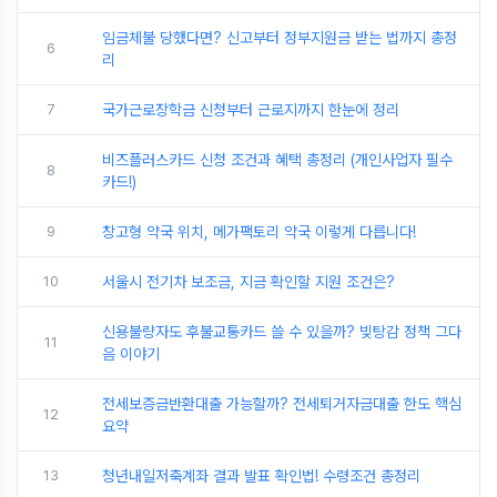
임금체불 당했다면? 신고부터 정부지원금 받는 법까지 총정
6
리
7
국가근로장학금 신청부터 근로지까지 한눈에 정리
비즈플러스카드 신청 조건과 혜택 총정리 (개인사업자 필수
8
카드!)
9
창고형 약국 위치, 메가팩토리 약국 이렇게 다릅니다!
10
서울시 전기차 보조금, 지금 확인할 지원 조건은?
신용불량자도 후불교통카드 쓸 수 있을까? 빚탕감 정책 그다
11
음 이야기
전세보증금반환대출 가능할까? 전세퇴거자금대출 한도 핵심
12
요약
13
청년내일저축계좌 결과 발표 확인법! 수령조건 총정리