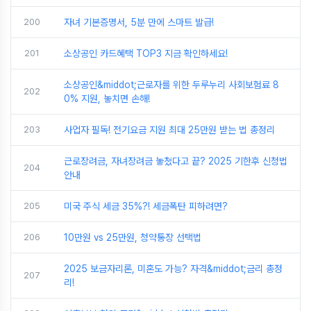
200
자녀 기본증명서, 5분 만에 스마트 발급!
201
소상공인 카드혜택 TOP3 지금 확인하세요!
소상공인&middot;근로자를 위한 두루누리 사회보험료 8
202
0% 지원, 놓치면 손해!
203
사업자 필독! 전기요금 지원 최대 25만원 받는 법 총정리
근로장려금, 자녀장려금 놓쳤다고 끝? 2025 기한후 신청법
204
안내
205
미국 주식 세금 35%?! 세금폭탄 피하려면?
206
10만원 vs 25만원, 청약통장 선택법
2025 보금자리론, 미혼도 가능? 자격&middot;금리 총정
207
리!