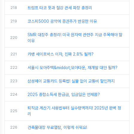
218
트럼프 타코 뜻과 철강 관세 파장 총정리
219
코스피5000 공약에 증권주가 반응한 이유
SMR 대장주 총정리! 미국 원자력 관련주 지금 주목해야 할
220
이유
221
카뱅 세이프박스 이자, 진짜 2.8% 될까?
222
서울시 모아주택&middot;모아타운, 재개발 대안 될까?
223
삼성페이 교통카드 등록법! 실물 없이 교통비 할인까지
224
2025 종합소득세 환급금, 입금일은 언제쯤?
퇴직금 계산기 사용법부터 실수령액까지! 2025년 완벽 정
225
리
226
건축물대장 무료열람, 이렇게 쉬워요!