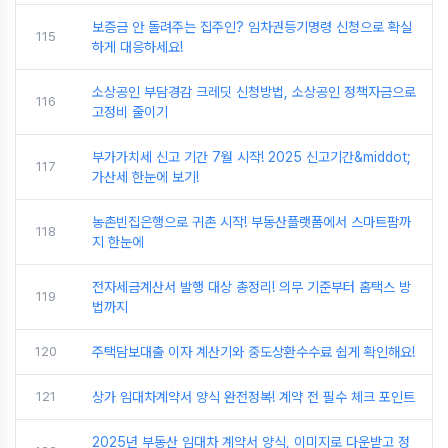
보증금 안 돌려주는 집주인? 임차권등기명령 신청으로 확실
115
하게 대응하세요!
소상공인 부담경감 크레딧 신청방법, 소상공인 정책자금으로
116
고정비 줄이기
부가가치세 신고 기간 7월 시작! 2025 신고기간&middot;
117
가산세 한눈에 보기!
농촌빈집은행으로 귀촌 시작! 부동산플랫폼에서 스마트팜까
118
지 한눈에
전자세금계산서 발행 대상 총정리! 의무 기준부터 홈택스 방
119
법까지
120
주택담보대출 이자 계산기와 중도상환수수료 쉽게 확인해요!
121
상가 임대차계약서 양식 완전정복! 계약 전 필수 체크 포인트
2025년 부동산 임대차 계약서 양식, 이미지로 다운받고 정