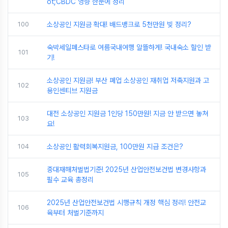
ot;CBDC 영향 한눈에 정리
100
소상공인 지원금 확대! 배드뱅크로 5천만원 빚 정리?
숙박세일페스타로 여름국내여행 알뜰하게! 국내숙소 할인 받
101
기!
소상공인 지원금! 부산 폐업 소상공인 재취업 저축지원과 고
102
용인센티브 지원금
대전 소상공인 지원금 1인당 150만원! 지금 안 받으면 놓쳐
103
요!
104
소상공인 활력회복지원금, 100만원 지급 조건은?
중대재해처벌법기준! 2025년 산업안전보건법 변경사항과
105
필수 교육 총정리
2025년 산업안전보건법 시행규칙 개정 핵심 정리! 안전교
106
육부터 처벌기준까지