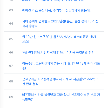
63
에어컨 가스 충전 비용, 주기부터 점검법까지 한눈에!
자녀 증여세 면제한도 2025년판! 혼인, 출산 공제 10억 상
64
속세 총정리!
월 10만 원으로 720만 원? 부산청년기쁨두배통장 신청하
65
세요!
66
7월부터 양육비 선지급제! 양육비 미지급 해결방법 정리
아동수당, 고등학생까지 받는 시대 오나? 만 18세 확대 검토
67
중!
근로장려금 자녀장려금 놓치지 마세요! 지급일&middot;조
68
건 완벽 분석
비즈플러스 카드 발급받고 자금 확보! 신용점수 낮은 분도 가
69
능할까?