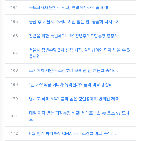
164
중도퇴사자 원천세 신고, 연말정산까지 끝내기!
165
출산 후 서울시 주거비 지원 받는 법, 꼼꼼히 따져보기
166
청년을 위한 특급혜택! IBK 청년주택드림통장 총정리
서울시 청년수당 2차 신청 시작! 실업급여와 함께 받을 수 있
167
을까?
168
조기폐차 지원금 조건부터 800만 원 받는법 총정리!
169
1년 자유적금 어디가 유리할까? 금리 비교 총정리
170
병사도 복리 5%? 금리 높은 군인공제회 병회원 저축
매일 이자 받는 파킹통장 비교! 세이프박스 vs 토스 vs 모니
171
모
172
6월 인기 파킹통장 CMA 금리 조건별 비교 총정리!