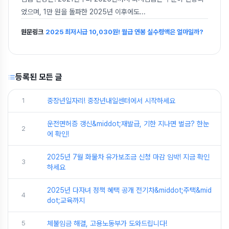
었으며, 1만 원을 돌파한 2025년 이후에도
...
원문링크
2025 최저시급 10,030원! 월급 연봉 실수령액은 얼마일까?
등록된 모든 글
1
중장년일자리! 중장년내일센터에서 시작하세요
운전면허증 갱신&middot;재발급, 기한 지나면 벌금? 한눈
2
에 확인!
2025년 7월 화물차 유가보조금 신청 마감 임박! 지금 확인
3
하세요
2025년 다자녀 정책 혜택 공개 전기차&middot;주택&mid
4
dot;교육까지
5
체불임금 해결, 고용노동부가 도와드립니다!