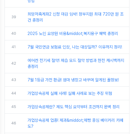
방법
희망저축계좌2 신청 마감 임박! 정부지원 최대 720만 원 조
39
건 총정리
40
2025 노인 요양원 비용&middot;복지용구 혜택 총정리
41
7월 국민연금 보험료 인상, 나는 대상일까? 이유까지 정리!
에어컨 전기세 절약! 제습 모드 절약 방법과 한전 캐시백까지
42
총정리
43
7월 1등급 가전 환급! 엄마 냉장고 바꾸며 알게된 꿀정보!
44
가업상속공제 실패 사례! 실패 사례로 보는 추징 위험
45
가업상속공제란? 제도 핵심 요약부터 조건까지 완벽 정리
가업상속공제 업종! 제과&middot;제빵 중심 베이커리 카페
46
도?