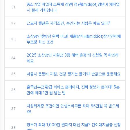
중소기업 취업자 소득세 감면! 청년&middot;경단녀 재취업
31
시 절세 기회입니다
32
근로자 햇살론 자격조건, 승인되는 사람은 따로 있다?
소상공인빚탕감 완벽 비교! 새출발기금&middot;장기연체채
33
무조정 최신 조건
2025 소상공인 지원금 3종 혜택 총정리! 신청일 꼭 확인하
34
세요
35
서울시 운동비 지원, 건강 챙기는 꿀기회! 반값으로 운동해요
출국납부금 환급 서비스 홈페이지, 진짜 정보가 돈이다! 5분
36
만에 최대 1만 원 받는 법
차상위계층 조건이면 민생소비쿠폰 최대 55만원 꼭 받으세
37
요!
정부가 최대 1,000만 원까지 대신 지급? 간이대지급금 신청
38