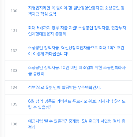
자영업자라면 꼭 알아야 할 일반경영안정자금! 소상공인 정
130
책자금 핵심 요약
최대 5배까지 정부 자금 지원! 소상공인 정책자금, 민간투자
131
연계형매칭융자 총정리
소상공인 정책자금, 혁신성장촉진자금으로 최대 1억? 조건
132
이 이렇게 까다롭습니다!
소상공인 정책자금! 10인 미만 제조업체 위한 소공인특화자
133
금 총정리
134
정부24로 5분 만에 발급받는 무주택확인서!
6월 청약 영등포 리버센트 푸르지오 위브, 시세차익 5억 노
135
릴 수 있을까?
예금처럼 뺄 수 있을까? 중개형 ISA 출금과 서민형 절세 총
136
정리