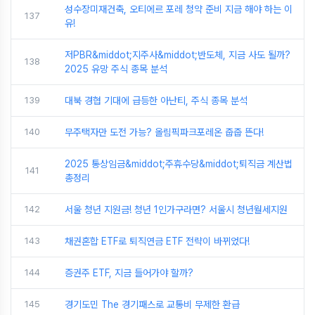
성수장미재건축, 오티에르 포레 청약 준비 지금 해야 하는 이
137
유!
저PBR&middot;지주사&middot;반도체, 지금 사도 될까?
138
2025 유망 주식 종목 분석
139
대북 경협 기대에 급등한 아난티, 주식 종목 분석
140
무주택자만 도전 가능? 올림픽파크포레온 줍줍 뜬다!
2025 통상임금&middot;주휴수당&middot;퇴직금 계산법
141
총정리
142
서울 청년 지원금! 청년 1인가구라면? 서울시 청년월세지원
143
채권혼합 ETF로 퇴직연금 ETF 전략이 바뀌었다!
144
증권주 ETF, 지금 들어가야 할까?
145
경기도민 The 경기패스로 교통비 무제한 환급