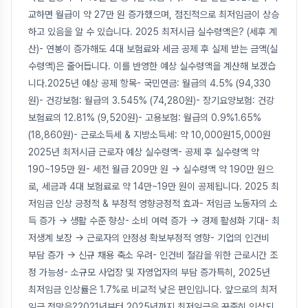
교하면 월급이 약 27만 원 증가했으며, 점진적으로 최저임금이 상승
하고 있음을 알 수 있습니다. 2025 최저시급 실수령액은? (세후 계
산)- 연봉이 증가해도 4대 보험료와 세금 공제 후 실제 받는 금액(실
수령액)은 줄어듭니다. 이를 반영한 예상 실수령액을 계산해 보겠습
니다.2025년 예상 공제 항목- 국민연금: 월급의 4.5% (94,330
원)- 건강보험: 월급의 3.545% (74,280원)- 장기요양보험: 건강
보험료의 12.81% (9,520원)- 고용보험: 월급의 0.9%1.65%
(18,860원)- 근로소득세 & 지방소득세: 약 10,000원15,000원
2025년 최저시급 근로자 예상 실수령액- 공제 후 실수령액 약
190~195만 원- 세전 월급 209만 원 → 실수령액 약 190만 원으
로, 세금과 4대 보험료로 약 14만~19만 원이 공제됩니다. 2025 최
저임금 인상 긍정적 & 부정적 영향긍정적 효과- 저임금 노동자의 소
득 증가 → 생활 수준 향상- 소비 여력 증가 → 경제 활성화 기대- 최
저생계 보장 → 근로자의 안정성 확보부정적 영향- 기업의 인건비
부담 증가 → 신규 채용 축소 우려- 인건비 절감을 위한 근로시간 조
정 가능성- 소규모 사업장 및 자영업자의 부담 증가특히, 2025년
최저임금 인상률은 1.7%로 비교적 낮은 편인입니다. 앞으로의 최저
임금 전망은?2021년부터 2025년까지 최저임금은 꾸준히 인상되