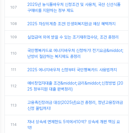
2025년 농식품바우처 신청조건 및 사용처, 국산 신선식품
107
구매비를 지원하는 정부 제도
108
2025 차상위계층 조건! 민생회복지원금 예상 혜택까지
109
실업급여 외에 받을 수 있는 조기재취업수당, 조건 총정리
국민행복카드로 에너지바우처 신청하기! 전기요금&middot;
110
난방비 절감하는 복지제도 총정리
111
2025 에너지바우처 신청부터 국민행복카드 사용법까지
예비창업자대출 조건&middot;금리&middot;신청방법 (20
112
25 정부지원 대출 완벽정리)
고용촉진장려금 대상(2025년)요건 총정리, 청년고용장려금
113
신청 꿀팁까지!
자녀 상속세 면제한도 5억에서10억? 상속세 개편 핵심 요
114
약!