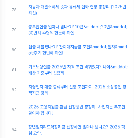
자동차 개별소비세 뜻과 유류세 인하 연장 총정리 (2025년
78
최신)
공무원연금 얼마나 받나요? 10년&middot;20년&middot;
79
30년차 수령액 한눈에 확인
임금 체불됐나요? 간이대지급금 조건&middot;절차&midd
80
ot;후기 한번에 확인!
기초노령연금 2025년 자격 조건 바뀌었다? 나이&middot;
81
재산 기준부터 신청까
자영업자 대출 종류부터 신청 조건까지, 2025 소상공인 정
82
책자금 정리
2025 고용지원금 환급 신청방법 총정리, 사업자는 무조건
83
알아야 합니다!
청년일자리도약장려금 신청하면 얼마나 받나요? 2025 핵
84
심 요약!