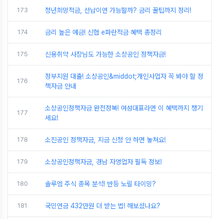
173
청년희망적금, 선납이연 가능할까? 금리 꿀팁까지 정리!
174
금리 높은 예금! 신협 e파란적금 혜택 총정리
175
신용취약 사장님도 가능한 소상공인 정책자금!
정부지원 대출! 소상공인&middot;개인사업자 꼭 봐야 할 정
176
책자금 안내
소상공인정책자금 완전정복! 여성대표라면 이 혜택까지 챙기
177
세요!
178
소진공인 정책자금, 지금 신청 안 하면 놓쳐요!
179
소상공인정책자금, 경남 자영업자 필독 정보!
180
솔루엠 주식 종목 분석! 반등 노릴 타이밍?
181
국민연금 432만원 더 받는 법! 해보셨나요?