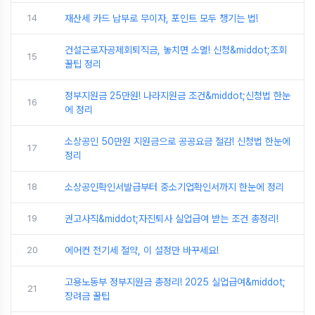
14
재산세 카드 납부로 무이자, 포인트 모두 챙기는 법!
건설근로자공제회퇴직금, 놓치면 소멸! 신청&middot;조회
15
꿀팁 정리
정부지원금 25만원! 나라지원금 조건&middot;신청법 한눈
16
에 정리
소상공인 50만원 지원금으로 공공요금 절감! 신청법 한눈에
17
정리
18
소상공인확인서발급부터 중소기업확인서까지 한눈에 정리
19
권고사직&middot;자진퇴사 실업급여 받는 조건 총정리!
20
에어컨 전기세 절약, 이 설정만 바꾸세요!
고용노동부 정부지원금 총정리! 2025 실업급여&middot;
21
장려금 꿀팁