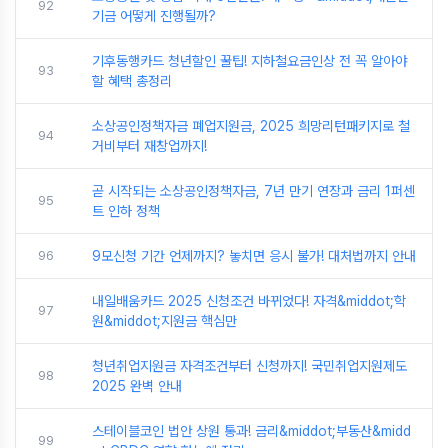
92
기금 어떻게 진행될까?
기후동행카드 청년할인 꿀팁! 지하철요금인상 전 꼭 알아야
93
할 혜택 총정리
소상공인정책자금 폐업지원금, 2025 희망리턴패키지로 철
94
거비부터 재창업까지!
곧 시작되는 소상공인정책자금, 7년 만기 연장과 금리 1퍼센
95
트 인하 정책
96
9모신청 기간 언제까지? 놓치면 응시 불가! 대처법까지 안내
내일배움카드 2025 신청조건 바뀌었다! 자격&middot;학
97
원&middot;지원금 핵심만
청년취업지원금 자격조건부터 신청까지! 국민취업지원제도
98
2025 완벽 안내
스테이블코인 법안 상원 통과! 금리&middot;부동산&midd
99