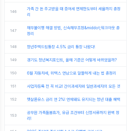
가족 간 돈 주고받을 때 증여세 면제한도부터 세율까지 총정
146
리
채무불이행 해결 방법, 신속채무조정&middot;워크아웃 총
147
정리
148
청년주택드림통장 4.5% 금리 통장 나왔다!
149
경기도 청년복지포인트, 올해 기준은 어떻게 바뀌었을까?
150
6월 자동차세, 위택스 연납으로 알뜰하게 내는 법 총정리
151
사업자등록 전 꼭 비교! 간이과세자와 일반과세자의 모든 것
152
햇살론유스 금리 연 2%! 연체돼도 유지되는 청년 대출 혜택
공무원 가족돌봄휴가, 유급 조건부터 신청서류까지 완벽 정
153
리!