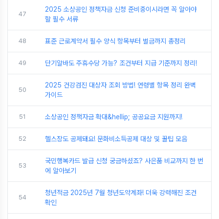
2025 소상공인 정책자금 신청 준비중이시라면 꼭 알아야
47
할 필수 서류
48
표준 근로계약서 필수 양식 항목부터 벌금까지 총정리
49
단기알바도 주휴수당 가능? 조건부터 지급 기준까지 정리!
2025 건강검진 대상자 조회 방법! 연령별 항목 정리 완벽
50
가이드
51
소상공인 정책자금 확대&hellip; 공공요금 지원까지!
52
헬스장도 공제돼요! 문화비소득공제 대상 및 꿀팁 모음
국민행복카드 발급 신청 궁금하셨죠? 사은품 비교까지 한 번
53
에 알아보기
청년적금 2025년 7월 청년도약계좌! 더욱 강력해진 조건
54
확인