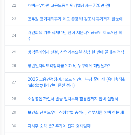
22
재택근무하면 고용노동부 워라밸장려금 720만 원!
23
공무원 장기재직휴가 제도 총정리! 경조사 휴가까지 한눈에
개인회생 기록 삭제! 1년 만에 지운다? 금융위 제도개선 착
24
수
25
병역특례업체 선정, 산업기능요원 신청 한 번에 끝내는 전략
26
청년일자리도약장려금 2025, 누구에게 해당될까?
2025 고용안정장려금으로 인건비 부담 줄이기! (육아휴직&
27
middot;대체인력 완전 정리)
28
소상공인 확인서 발급 절차부터 활용법까지 완벽 설명서
29
보건소 산후도우미 신청방법 총정리, 정부지원 혜택 한눈에!
30
자사주 소각 뜻? 주가에 진짜 호재일까!