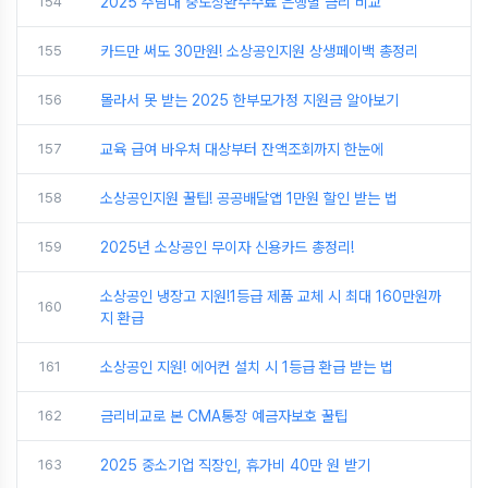
154
2025 주담대 중도상환수수료 은행별 금리 비교
155
카드만 써도 30만원! 소상공인지원 상생페이백 총정리
156
몰라서 못 받는 2025 한부모가정 지원금 알아보기
157
교육 급여 바우처 대상부터 잔액조회까지 한눈에
158
소상공인지원 꿀팁! 공공배달앱 1만원 할인 받는 법
159
2025년 소상공인 무이자 신용카드 총정리!
소상공인 냉장고 지원!1등급 제품 교체 시 최대 160만원까
160
지 환급
161
소상공인 지원! 에어컨 설치 시 1등급 환급 받는 법
162
금리비교로 본 CMA통장 예금자보호 꿀팁
163
2025 중소기업 직장인, 휴가비 40만 원 받기