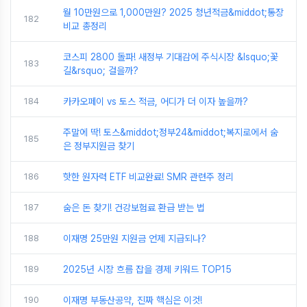
월 10만원으로 1,000만원? 2025 청년적금&middot;통장
182
비교 총정리
코스피 2800 돌파! 새정부 기대감에 주식시장 &lsquo;꽃
183
길&rsquo; 걸을까?
184
카카오페이 vs 토스 적금, 어디가 더 이자 높을까?
주말에 딱! 토스&middot;정부24&middot;복지로에서 숨
185
은 정부지원금 찾기
186
핫한 원자력 ETF 비교완료! SMR 관련주 정리
187
숨은 돈 찾기! 건강보험료 환급 받는 법
188
이재명 25만원 지원금 언제 지급되나?
189
2025년 시장 흐름 잡을 경제 키워드 TOP15
190
이재명 부동산공약, 진짜 핵심은 이것!