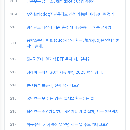
208
신혼부부 청약 조건&middot;신청법 총정리
209
무직&middot;저신용자도 신청 가능한 비상금대출 정리
210
성실신고 대상자 기준 총정리! 세금폭탄 피하는 절세법
종합소득세 후 &lsquo;지방세 환급일&rsquo;은 언제? 놓
211
치면 손해!
212
SMR 뜬다! 원자력 ETF 투자 지금일까?
213
상하이 무비자 30일 자유여행, 2025 핵심 정리!
214
반려동물 보유세, 진짜 생기나요?
215
국민연금 못 받는 경우, 일시불 환급받는 법
216
퇴직연금 수령방법부터 IRP 계좌 개설 절차, 세금 혜택까지
217
아동수당, 자녀 통장 넣으면 세금 낼 수도 있다고요?