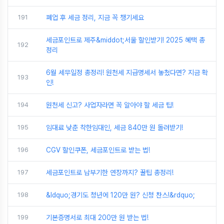
191
폐업 후 세금 정리, 지금 꼭 챙기세요
세금포인트로 제주&middot;서울 할인받기! 2025 혜택 총
192
정리
6월 세무일정 총정리! 원천세 지급명세서 놓쳤다면? 지금 확
193
인!
194
원천세 신고? 사업자라면 꼭 알아야 할 세금 팁!
195
임대료 낮춘 착한임대인, 세금 840만 원 돌려받기!
196
CGV 할인쿠폰, 세금포인트로 받는 법!
197
세금포인트로 납부기한 연장까지? 꿀팁 총정리!
198
&ldquo;경기도 청년에 120만 원? 신청 찬스!&rdquo;
199
기본증명서로 최대 200만 원 받는 법!