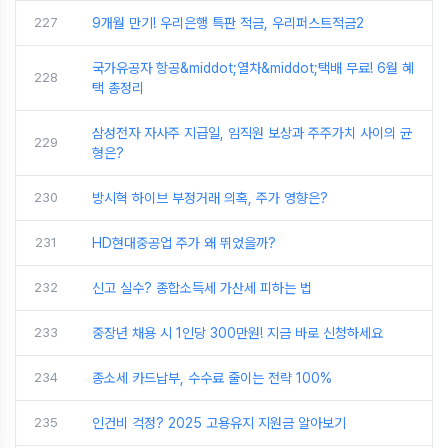
227
9개월 만기! 우리은행 특판 적금, 우리퍼스트적금2
국가유공자 항공&middot;열차&middot;택배 무료! 6월 혜
228
택 총정리
삼성전자 자사주 지급일, 임직원 보상과 주주가치 사이의 균
229
형은?
230
방시혁 하이브 부정거래 의혹, 주가 영향은?
231
HD현대중공업 주가 왜 뛰었을까?
232
신고 실수? 종합소득세 가산세 피하는 법
233
중장년 채용 시 1인당 300만원! 지금 바로 신청하세요
234
종소세 카드납부, 수수료 줄이는 전략 100%
235
인건비 걱정? 2025 고용유지 지원금 알아보기