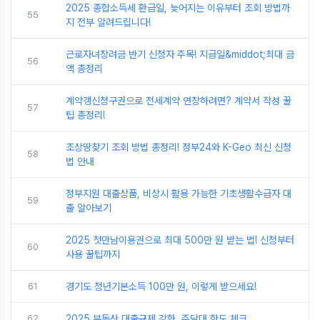
2025 종합소득세 환급일, 늦어지는 이유부터 조회 방법까
55
지 전부 알려드립니다!
근로자녀장려금 반기 신청자 주목! 지급일&middot;최대 금
56
액 총정리
계약갱신청구권으로 전세계약 연장하려면? 계약서 작성 꿀
57
팁 총정리!
조상땅찾기 조회 방법 총정리! 정부24와 K-Geo 최신 신청
58
법 안내
정부지원 대출상품, 비상시 활용 가능한 기초생활수급자 대
59
출 알아보기
2025 첫만남이용권으로 최대 500만 원 받는 법! 신청부터
60
사용 꿀팁까지
61
경기도 청년기본소득 100만 원, 이렇게 받으세요!
62
2025 부동산 대출규제 강화, 주담대 한도 체크