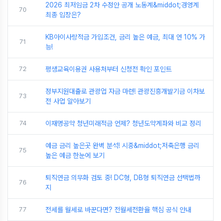
2026 최저임금 2차 수정안 공개 노동계&middot;경영계
70
최종 입장은?
KB아이사랑적금 가입조건, 금리 높은 예금, 최대 연 10% 가
71
능!
72
평생교육이용권 사용처부터 신청전 확인 포인트
정부지원대출로 관광업 자금 마련! 관광진흥개발기금 이차보
73
전 사업 알아보기
74
이재명공약 청년미래적금 언제? 청년도약계좌와 비교 정리
예금 금리 높은곳 완벽 분석! 시중&middot;저축은행 금리
75
높은 예금 한눈에 보기
퇴직연금 의무화 검토 중! DC형, DB형 퇴직연금 선택법까
76
지
77
전세를 월세로 바꾼다면? 전월세전환율 핵심 공식 안내