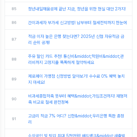
85
청년내일채움공제 끝난 지금, 청년을 위한 현실 대안 2가지!
86
간이과세자 부가세 신고방법! 납부부터 절세전략까지 한눈에
적금 이자 높은 은행 찾는다면? 2025년 신협 자유적금 금
87
리 순위 공개!
주유 할인 카드 추천! 통신비&middot;학원비&middot;관
88
리비까지 고정지출 똑똑하게 절약하세요
제로페이 가맹점 신청방법 알아보기! 수수료 0% 혜택 놓치
89
지 마세요!
비과세종합저축 뜻부터 혜택&middot;가입조건까지! 재형저
90
축 비교로 절세 완전정복
고금리 적금 7% 어디? 신한&middot;우리은행 특판 총정
91
리
소상공인 빚 탕감 최대 5천만원! 배드뱅크&middot;새출발