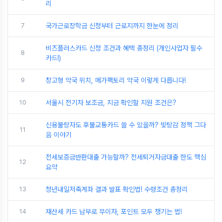
리
7
국가근로장학금 신청부터 근로지까지 한눈에 정리
비즈플러스카드 신청 조건과 혜택 총정리 (개인사업자 필수
8
카드!)
9
창고형 약국 위치, 메가팩토리 약국 이렇게 다릅니다!
10
서울시 전기차 보조금, 지금 확인할 지원 조건은?
신용불량자도 후불교통카드 쓸 수 있을까? 빚탕감 정책 그다
11
음 이야기
전세보증금반환대출 가능할까? 전세퇴거자금대출 한도 핵심
12
요약
13
청년내일저축계좌 결과 발표 확인법! 수령조건 총정리
14
재산세 카드 납부로 무이자, 포인트 모두 챙기는 법!