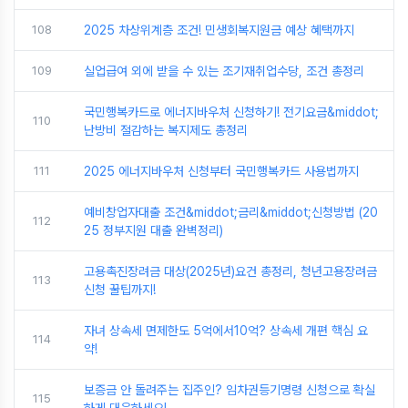
108
2025 차상위계층 조건! 민생회복지원금 예상 혜택까지
109
실업급여 외에 받을 수 있는 조기재취업수당, 조건 총정리
국민행복카드로 에너지바우처 신청하기! 전기요금&middot;
110
난방비 절감하는 복지제도 총정리
111
2025 에너지바우처 신청부터 국민행복카드 사용법까지
예비창업자대출 조건&middot;금리&middot;신청방법 (20
112
25 정부지원 대출 완벽정리)
고용촉진장려금 대상(2025년)요건 총정리, 청년고용장려금
113
신청 꿀팁까지!
자녀 상속세 면제한도 5억에서10억? 상속세 개편 핵심 요
114
약!
보증금 안 돌려주는 집주인? 임차권등기명령 신청으로 확실
115