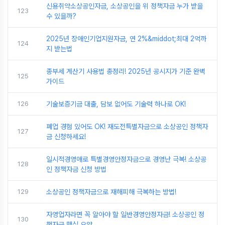
신용취약소상공인자금, 소상공인을 위 정책자금 누가 받을
123
수 있을까?
2025년 장애인기업지원자금, 연 2%&middot;최대 2억까
124
지 받는법
종부세 계산기 사용법 총정리! 2025년 공시지가 기준 완벽
125
가이드
126
기술보증기금 대출, 담보 없어도 기술력 하나로 OK!
폐업 경험 있어도 OK! 재도전특별자금으로 소상공인 정책자
127
금 신청하세요!
일시적경영애로 특별경영안정자금으로 경영난 극복! 소상공
128
인 정책자금 신청 방법
129
소상공인 정책자금으로 재해피해 극복하는 방법!
자영업자라면 꼭 알아야 할 일반경영안정자금! 소상공인 정
130
책자금 핵심 요약