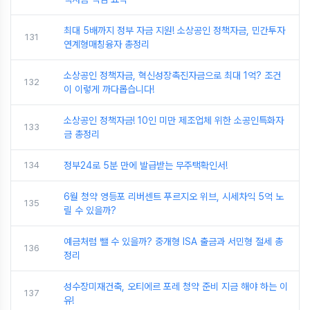
최대 5배까지 정부 자금 지원! 소상공인 정책자금, 민간투자
131
연계형매칭융자 총정리
소상공인 정책자금, 혁신성장촉진자금으로 최대 1억? 조건
132
이 이렇게 까다롭습니다!
소상공인 정책자금! 10인 미만 제조업체 위한 소공인특화자
133
금 총정리
134
정부24로 5분 만에 발급받는 무주택확인서!
6월 청약 영등포 리버센트 푸르지오 위브, 시세차익 5억 노
135
릴 수 있을까?
예금처럼 뺄 수 있을까? 중개형 ISA 출금과 서민형 절세 총
136
정리
성수장미재건축, 오티에르 포레 청약 준비 지금 해야 하는 이
137
유!