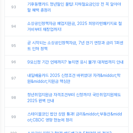
기후동행카드 청년할인 꿀팁! 지하철요금인상 전 꼭 알아야
93
할 혜택 총정리
소상공인정책자금 폐업지원금, 2025 희망리턴패키지로 철
94
거비부터 재창업까지!
곧 시작되는 소상공인정책자금, 7년 만기 연장과 금리 1퍼센
95
트 인하 정책
96
9모신청 기간 언제까지? 놓치면 응시 불가! 대처법까지 안내
내일배움카드 2025 신청조건 바뀌었다! 자격&middot;학
97
원&middot;지원금 핵심만
청년취업지원금 자격조건부터 신청까지! 국민취업지원제도
98
2025 완벽 안내
스테이블코인 법안 상원 통과! 금리&middot;부동산&midd
99
ot;CBDC 영향 한눈에 정리