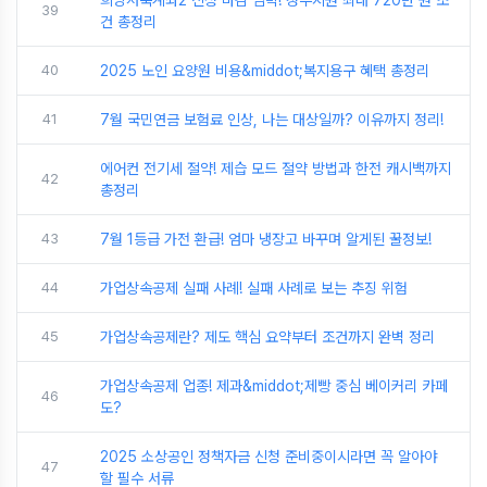
희망저축계좌2 신청 마감 임박! 정부지원 최대 720만 원 조
39
건 총정리
40
2025 노인 요양원 비용&middot;복지용구 혜택 총정리
41
7월 국민연금 보험료 인상, 나는 대상일까? 이유까지 정리!
에어컨 전기세 절약! 제습 모드 절약 방법과 한전 캐시백까지
42
총정리
43
7월 1등급 가전 환급! 엄마 냉장고 바꾸며 알게된 꿀정보!
44
가업상속공제 실패 사례! 실패 사례로 보는 추징 위험
45
가업상속공제란? 제도 핵심 요약부터 조건까지 완벽 정리
가업상속공제 업종! 제과&middot;제빵 중심 베이커리 카페
46
도?
2025 소상공인 정책자금 신청 준비중이시라면 꼭 알아야
47
할 필수 서류