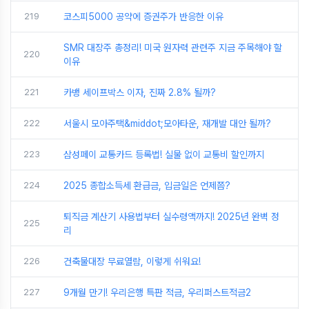
219
코스피5000 공약에 증권주가 반응한 이유
SMR 대장주 총정리! 미국 원자력 관련주 지금 주목해야 할
220
이유
221
카뱅 세이프박스 이자, 진짜 2.8% 될까?
222
서울시 모아주택&middot;모아타운, 재개발 대안 될까?
223
삼성페이 교통카드 등록법! 실물 없이 교통비 할인까지
224
2025 종합소득세 환급금, 입금일은 언제쯤?
퇴직금 계산기 사용법부터 실수령액까지! 2025년 완벽 정
225
리
226
건축물대장 무료열람, 이렇게 쉬워요!
227
9개월 만기! 우리은행 특판 적금, 우리퍼스트적금2