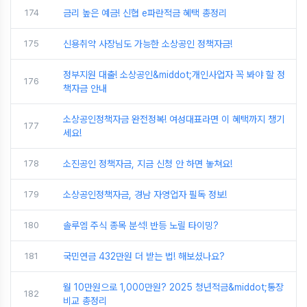
174
금리 높은 예금! 신협 e파란적금 혜택 총정리
175
신용취약 사장님도 가능한 소상공인 정책자금!
정부지원 대출! 소상공인&middot;개인사업자 꼭 봐야 할 정
176
책자금 안내
소상공인정책자금 완전정복! 여성대표라면 이 혜택까지 챙기
177
세요!
178
소진공인 정책자금, 지금 신청 안 하면 놓쳐요!
179
소상공인정책자금, 경남 자영업자 필독 정보!
180
솔루엠 주식 종목 분석! 반등 노릴 타이밍?
181
국민연금 432만원 더 받는 법! 해보셨나요?
월 10만원으로 1,000만원? 2025 청년적금&middot;통장
182
비교 총정리