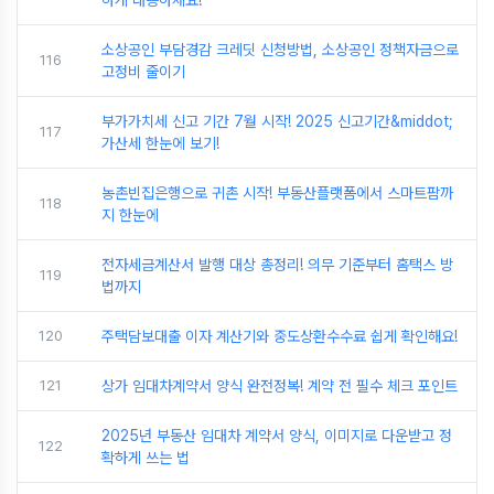
하게 대응하세요!
소상공인 부담경감 크레딧 신청방법, 소상공인 정책자금으로
116
고정비 줄이기
부가가치세 신고 기간 7월 시작! 2025 신고기간&middot;
117
가산세 한눈에 보기!
농촌빈집은행으로 귀촌 시작! 부동산플랫폼에서 스마트팜까
118
지 한눈에
전자세금계산서 발행 대상 총정리! 의무 기준부터 홈택스 방
119
법까지
120
주택담보대출 이자 계산기와 중도상환수수료 쉽게 확인해요!
121
상가 임대차계약서 양식 완전정복! 계약 전 필수 체크 포인트
2025년 부동산 임대차 계약서 양식, 이미지로 다운받고 정
122
확하게 쓰는 법