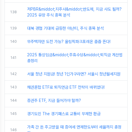
저PBR&middot;지주사&middot;반도체, 지금 사도 될까?
138
2025 유망 주식 종목 분석
139
대북 경협 기대에 급등한 아난티, 주식 종목 분석
140
무주택자만 도전 가능? 올림픽파크포레온 줍줍 뜬다!
2025 통상임금&middot;주휴수당&middot;퇴직금 계산법
141
총정리
142
서울 청년 지원금! 청년 1인가구라면? 서울시 청년월세지원
143
채권혼합 ETF로 퇴직연금 ETF 전략이 바뀌었다!
144
증권주 ETF, 지금 들어가야 할까?
145
경기도민 The 경기패스로 교통비 무제한 환급
가족 간 돈 주고받을 때 증여세 면제한도부터 세율까지 총정
146