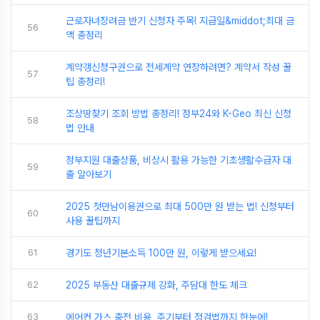
근로자녀장려금 반기 신청자 주목! 지급일&middot;최대 금
56
액 총정리
계약갱신청구권으로 전세계약 연장하려면? 계약서 작성 꿀
57
팁 총정리!
조상땅찾기 조회 방법 총정리! 정부24와 K-Geo 최신 신청
58
법 안내
정부지원 대출상품, 비상시 활용 가능한 기초생활수급자 대
59
출 알아보기
2025 첫만남이용권으로 최대 500만 원 받는 법! 신청부터
60
사용 꿀팁까지
61
경기도 청년기본소득 100만 원, 이렇게 받으세요!
62
2025 부동산 대출규제 강화, 주담대 한도 체크
63
에어컨 가스 충전 비용, 주기부터 점검법까지 한눈에!