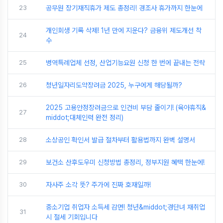
23
공무원 장기재직휴가 제도 총정리! 경조사 휴가까지 한눈에
개인회생 기록 삭제! 1년 만에 지운다? 금융위 제도개선 착
24
수
25
병역특례업체 선정, 산업기능요원 신청 한 번에 끝내는 전략
26
청년일자리도약장려금 2025, 누구에게 해당될까?
2025 고용안정장려금으로 인건비 부담 줄이기! (육아휴직&
27
middot;대체인력 완전 정리)
28
소상공인 확인서 발급 절차부터 활용법까지 완벽 설명서
29
보건소 산후도우미 신청방법 총정리, 정부지원 혜택 한눈에!
30
자사주 소각 뜻? 주가에 진짜 호재일까!
중소기업 취업자 소득세 감면! 청년&middot;경단녀 재취업
31
시 절세 기회입니다