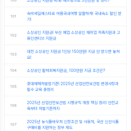
100
소상공인 지원금 확대! 배드뱅크로 5천만원 빚 정리?
숙박세일페스타로 여름국내여행 알뜰하게! 국내숙소 할인 받
101
기!
소상공인 지원금! 부산 폐업 소상공인 재취업 저축지원과 고
102
용인센티브 지원금
대전 소상공인 지원금 1인당 150만원! 지금 안 받으면 놓쳐
103
요!
104
소상공인 활력회복지원금, 100만원 지급 조건은?
중대재해처벌법기준! 2025년 산업안전보건법 변경사항과
105
필수 교육 총정리
2025년 산업안전보건법 시행규칙 개정 핵심 정리! 안전교
106
육부터 처벌기준까지
2025년 농식품바우처 신청조건 및 사용처, 국산 신선식품
107
구매비를 지원하는 정부 제도