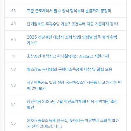
48
표준 근로계약서 필수 양식 항목부터 벌금까지 총정리
49
단기알바도 주휴수당 가능? 조건부터 지급 기준까지 정리!
2025 건강검진 대상자 조회 방법! 연령별 항목 정리 완벽
50
가이드
51
소상공인 정책자금 확대&hellip; 공공요금 지원까지!
52
헬스장도 공제돼요! 문화비소득공제 대상 및 꿀팁 모음
국민행복카드 발급 신청 궁금하셨죠? 사은품 비교까지 한 번
53
에 알아보기
청년적금 2025년 7월 청년도약계좌! 더욱 강력해진 조건
54
확인
2025 종합소득세 환급일, 늦어지는 이유부터 조회 방법까
55
지 전부 알려드립니다!