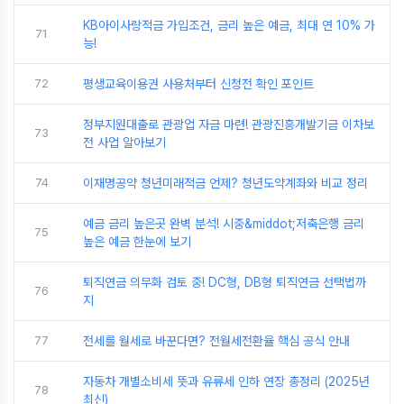
KB아이사랑적금 가입조건, 금리 높은 예금, 최대 연 10% 가
71
능!
72
평생교육이용권 사용처부터 신청전 확인 포인트
정부지원대출로 관광업 자금 마련! 관광진흥개발기금 이차보
73
전 사업 알아보기
74
이재명공약 청년미래적금 언제? 청년도약계좌와 비교 정리
예금 금리 높은곳 완벽 분석! 시중&middot;저축은행 금리
75
높은 예금 한눈에 보기
퇴직연금 의무화 검토 중! DC형, DB형 퇴직연금 선택법까
76
지
77
전세를 월세로 바꾼다면? 전월세전환율 핵심 공식 안내
자동차 개별소비세 뜻과 유류세 인하 연장 총정리 (2025년
78
최신)