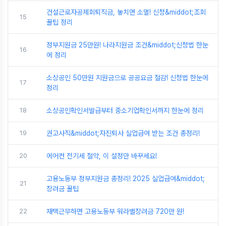
건설근로자공제회퇴직금, 놓치면 소멸! 신청&middot;조회
15
꿀팁 정리
정부지원금 25만원! 나라지원금 조건&middot;신청법 한눈
16
에 정리
소상공인 50만원 지원금으로 공공요금 절감! 신청법 한눈에
17
정리
18
소상공인확인서발급부터 중소기업확인서까지 한눈에 정리
19
권고사직&middot;자진퇴사 실업급여 받는 조건 총정리!
20
에어컨 전기세 절약, 이 설정만 바꾸세요!
고용노동부 정부지원금 총정리! 2025 실업급여&middot;
21
장려금 꿀팁
22
재택근무하면 고용노동부 워라밸장려금 720만 원!