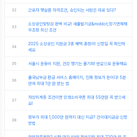
32
근로자 햇살론 자격조건, 승인되는 사람은 따로 있다?
소상공인빚탕감 완벽 비교! 새출발기금&middot;장기연체채
33
무조정 최신 조건
2025 소상공인 지원금 3종 혜택 총정리! 신청일 꼭 확인하
34
세요
35
서울시 운동비 지원, 건강 챙기는 꿀기회! 반값으로 운동해요
출국납부금 환급 서비스 홈페이지, 진짜 정보가 돈이다! 5분
36
만에 최대 1만 원 받는 법
차상위계층 조건이면 민생소비쿠폰 최대 55만원 꼭 받으세
37
요!
정부가 최대 1,000만 원까지 대신 지급? 간이대지급금 신청
38
방법