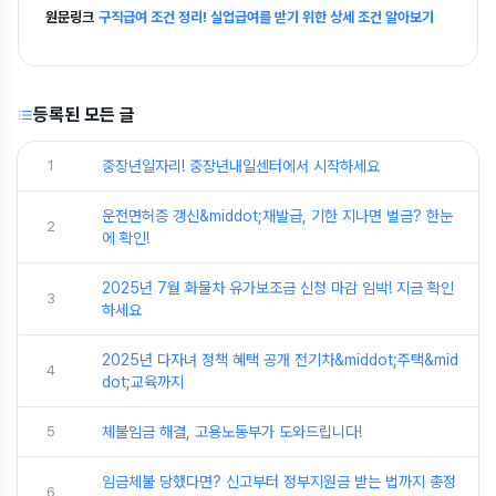
원문링크
구직급여 조건 정리! 실업급여를 받기 위한 상세 조건 알아보기
등록된 모든 글
1
중장년일자리! 중장년내일센터에서 시작하세요
운전면허증 갱신&middot;재발급, 기한 지나면 벌금? 한눈
2
에 확인!
2025년 7월 화물차 유가보조금 신청 마감 임박! 지금 확인
3
하세요
2025년 다자녀 정책 혜택 공개 전기차&middot;주택&mid
4
dot;교육까지
5
체불임금 해결, 고용노동부가 도와드립니다!
임금체불 당했다면? 신고부터 정부지원금 받는 법까지 총정
6