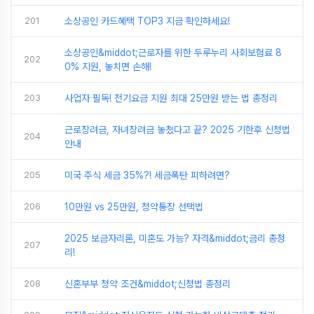
201
소상공인 카드혜택 TOP3 지금 확인하세요!
소상공인&middot;근로자를 위한 두루누리 사회보험료 8
202
0% 지원, 놓치면 손해!
203
사업자 필독! 전기요금 지원 최대 25만원 받는 법 총정리
근로장려금, 자녀장려금 놓쳤다고 끝? 2025 기한후 신청법
204
안내
205
미국 주식 세금 35%?! 세금폭탄 피하려면?
206
10만원 vs 25만원, 청약통장 선택법
2025 보금자리론, 미혼도 가능? 자격&middot;금리 총정
207
리!
208
신혼부부 청약 조건&middot;신청법 총정리