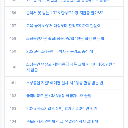
카드만 써도 30만원! 소상공인지원 상생페이백 총정리
156
몰라서 못 받는 2025 한부모가정 지원금 알아보기
157
교육 급여 바우처 대상부터 잔액조회까지 한눈에
158
소상공인지원 꿀팁! 공공배달앱 1만원 할인 받는 법
159
2025년 소상공인 무이자 신용카드 총정리!
소상공인 냉장고 지원!1등급 제품 교체 시 최대 160만원까
160
지 환급
161
소상공인 지원! 에어컨 설치 시 1등급 환급 받는 법
162
금리비교로 본 CMA통장 예금자보호 꿀팁
163
2025 중소기업 직장인, 휴가비 40만 원 받기
164
중도퇴사자 원천세 신고, 연말정산까지 끝내기!