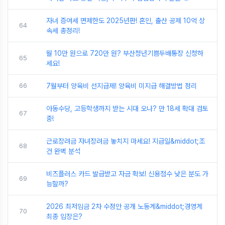
자녀 증여세 면제한도 2025년판! 혼인, 출산 공제 10억 상
64
속세 총정리!
월 10만 원으로 720만 원? 부산청년기쁨두배통장 신청하
65
세요!
66
7월부터 양육비 선지급제! 양육비 미지급 해결방법 정리
아동수당, 고등학생까지 받는 시대 오나? 만 18세 확대 검토
67
중!
근로장려금 자녀장려금 놓치지 마세요! 지급일&middot;조
68
건 완벽 분석
비즈플러스 카드 발급받고 자금 확보! 신용점수 낮은 분도 가
69
능할까?
2026 최저임금 2차 수정안 공개 노동계&middot;경영계
70
최종 입장은?