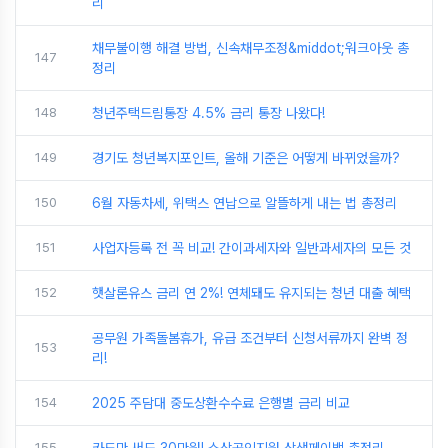
리
채무불이행 해결 방법, 신속채무조정&middot;워크아웃 총
147
정리
148
청년주택드림통장 4.5% 금리 통장 나왔다!
149
경기도 청년복지포인트, 올해 기준은 어떻게 바뀌었을까?
150
6월 자동차세, 위택스 연납으로 알뜰하게 내는 법 총정리
151
사업자등록 전 꼭 비교! 간이과세자와 일반과세자의 모든 것
152
햇살론유스 금리 연 2%! 연체돼도 유지되는 청년 대출 혜택
공무원 가족돌봄휴가, 유급 조건부터 신청서류까지 완벽 정
153
리!
154
2025 주담대 중도상환수수료 은행별 금리 비교
155