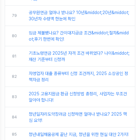
공무원연금 얼마나 받나요? 10년&middot;20년&middot;
79
30년차 수령액 한눈에 확인
임금 체불됐나요? 간이대지급금 조건&middot;절차&midd
80
ot;후기 한번에 확인!
기초노령연금 2025년 자격 조건 바뀌었다? 나이&middot;
81
재산 기준부터 신청까
자영업자 대출 종류부터 신청 조건까지, 2025 소상공인 정
82
책자금 정리
2025 고용지원금 환급 신청방법 총정리, 사업자는 무조건
83
알아야 합니다!
청년일자리도약장려금 신청하면 얼마나 받나요? 2025 핵
84
심 요약!
85
청년내일채움공제 끝난 지금, 청년을 위한 현실 대안 2가지!