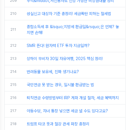
209
무직&middot;저신용자도 신청 가능한 비상금대출 정리
210
성실신고 대상자 기준 총정리! 세금폭탄 피하는 절세법
종합소득세 후 &lsquo;지방세 환급일&rsquo;은 언제? 놓
211
치면 손해!
212
SMR 뜬다! 원자력 ETF 투자 지금일까?
213
상하이 무비자 30일 자유여행, 2025 핵심 정리!
214
반려동물 보유세, 진짜 생기나요?
215
국민연금 못 받는 경우, 일시불 환급받는 법
216
퇴직연금 수령방법부터 IRP 계좌 개설 절차, 세금 혜택까지
217
아동수당, 자녀 통장 넣으면 세금 낼 수도 있다고요?
218
트럼프 타코 뜻과 철강 관세 파장 총정리