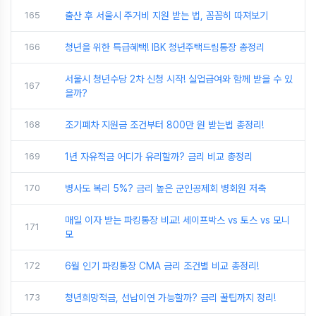
165
출산 후 서울시 주거비 지원 받는 법, 꼼꼼히 따져보기
166
청년을 위한 특급혜택! IBK 청년주택드림통장 총정리
서울시 청년수당 2차 신청 시작! 실업급여와 함께 받을 수 있
167
을까?
168
조기폐차 지원금 조건부터 800만 원 받는법 총정리!
169
1년 자유적금 어디가 유리할까? 금리 비교 총정리
170
병사도 복리 5%? 금리 높은 군인공제회 병회원 저축
매일 이자 받는 파킹통장 비교! 세이프박스 vs 토스 vs 모니
171
모
172
6월 인기 파킹통장 CMA 금리 조건별 비교 총정리!
173
청년희망적금, 선납이연 가능할까? 금리 꿀팁까지 정리!