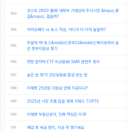
코스피 2800 돌파! 새정부 기대감에 주식시장 &lsquo;꽃
183
길&rsquo; 걸을까?
184
카카오페이 vs 토스 적금, 어디가 더 이자 높을까?
주말에 딱! 토스&middot;정부24&middot;복지로에서 숨
185
은 정부지원금 찾기
186
핫한 원자력 ETF 비교완료! SMR 관련주 정리
187
숨은 돈 찾기! 건강보험료 환급 받는 법
188
이재명 25만원 지원금 언제 지급되나?
189
2025년 시장 흐름 잡을 경제 키워드 TOP15
190
이재명 부동산공약, 진짜 핵심은 이것!
191
폐업 후 세금 정리, 지금 꼭 챙기세요