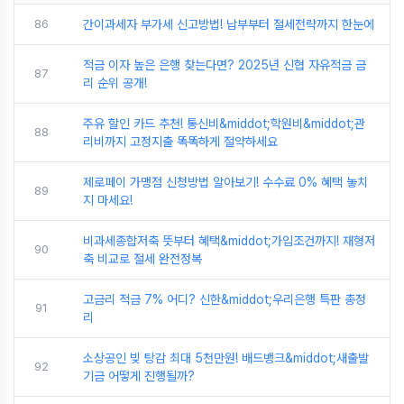
86
간이과세자 부가세 신고방법! 납부부터 절세전략까지 한눈에
적금 이자 높은 은행 찾는다면? 2025년 신협 자유적금 금
87
리 순위 공개!
주유 할인 카드 추천! 통신비&middot;학원비&middot;관
88
리비까지 고정지출 똑똑하게 절약하세요
제로페이 가맹점 신청방법 알아보기! 수수료 0% 혜택 놓치
89
지 마세요!
비과세종합저축 뜻부터 혜택&middot;가입조건까지! 재형저
90
축 비교로 절세 완전정복
고금리 적금 7% 어디? 신한&middot;우리은행 특판 총정
91
리
소상공인 빚 탕감 최대 5천만원! 배드뱅크&middot;새출발
92
기금 어떻게 진행될까?