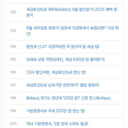
세금포인트로 제주&middot;서울 할인받기! 2025 혜택 총
192
정리
6월 세무일정 총정리! 원천세 지급명세서 놓쳤다면? 지금 확
193
인!
194
원천세 신고? 사업자라면 꼭 알아야 할 세금 팁!
195
임대료 낮춘 착한임대인, 세금 840만 원 돌려받기!
196
CGV 할인쿠폰, 세금포인트로 받는 법!
197
세금포인트로 납부기한 연장까지? 꿀팁 총정리!
198
&ldquo;경기도 청년에 120만 원? 신청 찬스!&rdquo;
199
기본증명서로 최대 200만 원 받는 법!
200
자녀 기본증명서, 5분 만에 스마트 발급!