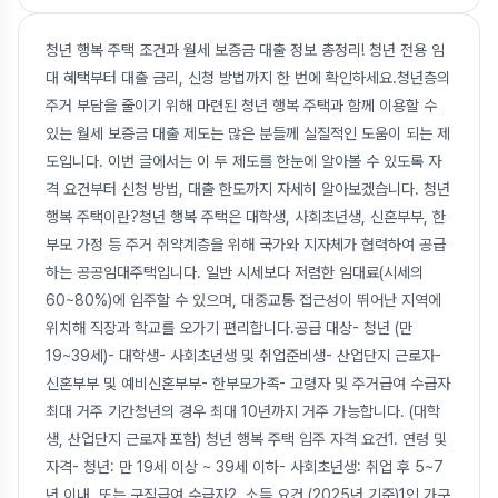
청년 행복 주택 조건과 월세 보증금 대출 정보 총정리! 청년 전용 임
대 혜택부터 대출 금리, 신청 방법까지 한 번에 확인하세요.청년층의
주거 부담을 줄이기 위해 마련된 청년 행복 주택과 함께 이용할 수
있는 월세 보증금 대출 제도는 많은 분들께 실질적인 도움이 되는 제
도입니다. 이번 글에서는 이 두 제도를 한눈에 알아볼 수 있도록 자
격 요건부터 신청 방법, 대출 한도까지 자세히 알아보겠습니다. 청년
행복 주택이란?청년 행복 주택은 대학생, 사회초년생, 신혼부부, 한
부모 가정 등 주거 취약계층을 위해 국가와 지자체가 협력하여 공급
하는 공공임대주택입니다. 일반 시세보다 저렴한 임대료(시세의
60~80%)에 입주할 수 있으며, 대중교통 접근성이 뛰어난 지역에
위치해 직장과 학교를 오가기 편리합니다.공급 대상- 청년 (만
19~39세)- 대학생- 사회초년생 및 취업준비생- 산업단지 근로자-
신혼부부 및 예비신혼부부- 한부모가족- 고령자 및 주거급여 수급자
최대 거주 기간청년의 경우 최대 10년까지 거주 가능합니다. (대학
생, 산업단지 근로자 포함) 청년 행복 주택 입주 자격 요건1. 연령 및
자격- 청년: 만 19세 이상 ~ 39세 이하- 사회초년생: 취업 후 5~7
년 이내, 또는 구직급여 수급자2. 소득 요건 (2025년 기준)1인 가구