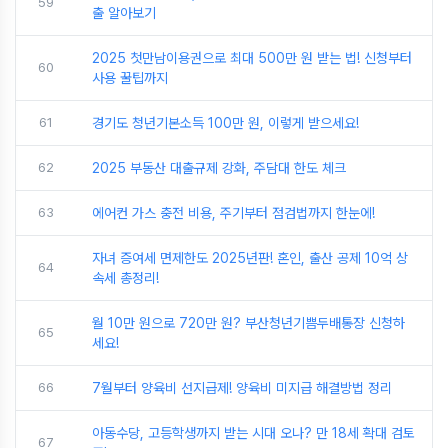
59
출 알아보기
2025 첫만남이용권으로 최대 500만 원 받는 법! 신청부터
60
사용 꿀팁까지
61
경기도 청년기본소득 100만 원, 이렇게 받으세요!
62
2025 부동산 대출규제 강화, 주담대 한도 체크
63
에어컨 가스 충전 비용, 주기부터 점검법까지 한눈에!
자녀 증여세 면제한도 2025년판! 혼인, 출산 공제 10억 상
64
속세 총정리!
월 10만 원으로 720만 원? 부산청년기쁨두배통장 신청하
65
세요!
66
7월부터 양육비 선지급제! 양육비 미지급 해결방법 정리
아동수당, 고등학생까지 받는 시대 오나? 만 18세 확대 검토
67