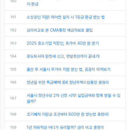
160
지 환급
161
소상공인 지원! 에어컨 설치 시 1등급 환급 받는 법
162
금리비교로 본 CMA통장 예금자보호 꿀팁
163
2025 중소기업 직장인, 휴가비 40만 원 받기
164
중도퇴사자 원천세 신고, 연말정산까지 끝내기!
165
출산 후 서울시 주거비 지원 받는 법, 꼼꼼히 따져보기
166
청년을 위한 특급혜택! IBK 청년주택드림통장 총정리
서울시 청년수당 2차 신청 시작! 실업급여와 함께 받을 수 있
167
을까?
168
조기폐차 지원금 조건부터 800만 원 받는법 총정리!
169
1년 자유적금 어디가 유리할까? 금리 비교 총정리