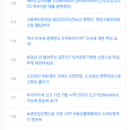
예비창업자대출 조건&middot;금리&middot;신청방법 (20
112
25 정부지원 대출 완벽정리)
고용촉진장려금 대상(2025년)요건 총정리, 청년고용장려금
113
신청 꿀팁까지!
자녀 상속세 면제한도 5억에서10억? 상속세 개편 핵심 요
114
약!
보증금 안 돌려주는 집주인? 임차권등기명령 신청으로 확실
115
하게 대응하세요!
소상공인 부담경감 크레딧 신청방법, 소상공인 정책자금으로
116
고정비 줄이기
부가가치세 신고 기간 7월 시작! 2025 신고기간&middot;
117
가산세 한눈에 보기!
농촌빈집은행으로 귀촌 시작! 부동산플랫폼에서 스마트팜까
118
지 한눈에