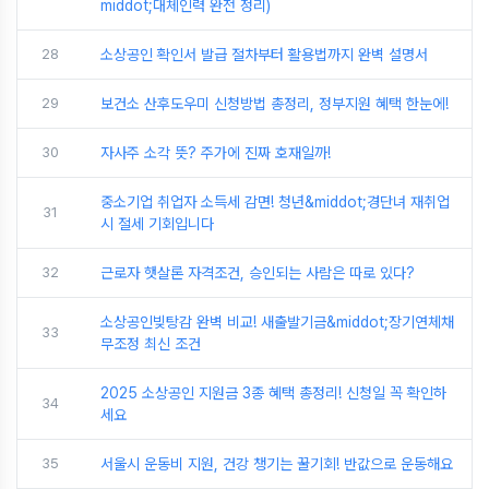
middot;대체인력 완전 정리)
28
소상공인 확인서 발급 절차부터 활용법까지 완벽 설명서
29
보건소 산후도우미 신청방법 총정리, 정부지원 혜택 한눈에!
30
자사주 소각 뜻? 주가에 진짜 호재일까!
중소기업 취업자 소득세 감면! 청년&middot;경단녀 재취업
31
시 절세 기회입니다
32
근로자 햇살론 자격조건, 승인되는 사람은 따로 있다?
소상공인빚탕감 완벽 비교! 새출발기금&middot;장기연체채
33
무조정 최신 조건
2025 소상공인 지원금 3종 혜택 총정리! 신청일 꼭 확인하
34
세요
35
서울시 운동비 지원, 건강 챙기는 꿀기회! 반값으로 운동해요