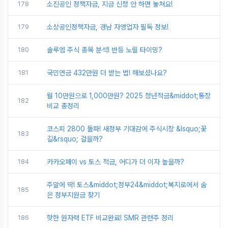
178
소진공인 정책자금, 지금 신청 안 하면 놓쳐요!
179
소상공인정책자금, 경남 자영업자 필독 정보!
180
솔루엠 주식 종목 분석! 반등 노릴 타이밍?
181
국민연금 432만원 더 받는 법! 해보셨나요?
월 10만원으로 1,000만원? 2025 청년적금&middot;통장
182
비교 총정리
코스피 2800 돌파! 새정부 기대감에 주식시장 &lsquo;꽃
183
길&rsquo; 걸을까?
184
카카오페이 vs 토스 적금, 어디가 더 이자 높을까?
주말에 딱! 토스&middot;정부24&middot;복지로에서 숨
185
은 정부지원금 찾기
186
핫한 원자력 ETF 비교완료! SMR 관련주 정리