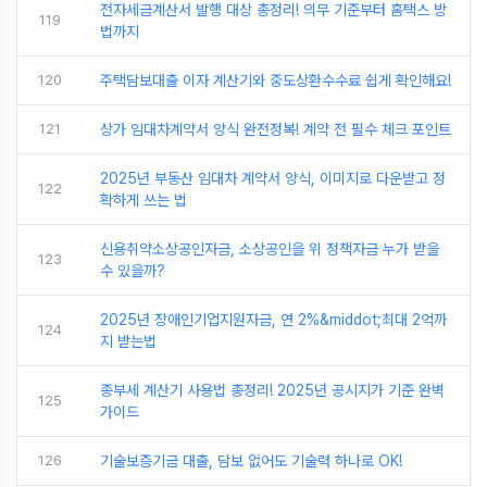
전자세금계산서 발행 대상 총정리! 의무 기준부터 홈택스 방
119
법까지
120
주택담보대출 이자 계산기와 중도상환수수료 쉽게 확인해요!
121
상가 임대차계약서 양식 완전정복! 계약 전 필수 체크 포인트
2025년 부동산 임대차 계약서 양식, 이미지로 다운받고 정
122
확하게 쓰는 법
신용취약소상공인자금, 소상공인을 위 정책자금 누가 받을
123
수 있을까?
2025년 장애인기업지원자금, 연 2%&middot;최대 2억까
124
지 받는법
종부세 계산기 사용법 총정리! 2025년 공시지가 기준 완벽
125
가이드
126
기술보증기금 대출, 담보 없어도 기술력 하나로 OK!