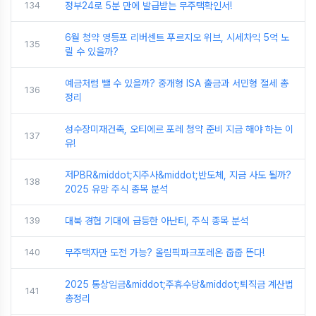
134
정부24로 5분 만에 발급받는 무주택확인서!
6월 청약 영등포 리버센트 푸르지오 위브, 시세차익 5억 노
135
릴 수 있을까?
예금처럼 뺄 수 있을까? 중개형 ISA 출금과 서민형 절세 총
136
정리
성수장미재건축, 오티에르 포레 청약 준비 지금 해야 하는 이
137
유!
저PBR&middot;지주사&middot;반도체, 지금 사도 될까?
138
2025 유망 주식 종목 분석
139
대북 경협 기대에 급등한 아난티, 주식 종목 분석
140
무주택자만 도전 가능? 올림픽파크포레온 줍줍 뜬다!
2025 통상임금&middot;주휴수당&middot;퇴직금 계산법
141
총정리