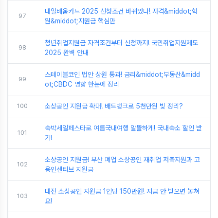
내일배움카드 2025 신청조건 바뀌었다! 자격&middot;학
97
원&middot;지원금 핵심만
청년취업지원금 자격조건부터 신청까지! 국민취업지원제도
98
2025 완벽 안내
스테이블코인 법안 상원 통과! 금리&middot;부동산&midd
99
ot;CBDC 영향 한눈에 정리
100
소상공인 지원금 확대! 배드뱅크로 5천만원 빚 정리?
숙박세일페스타로 여름국내여행 알뜰하게! 국내숙소 할인 받
101
기!
소상공인 지원금! 부산 폐업 소상공인 재취업 저축지원과 고
102
용인센티브 지원금
대전 소상공인 지원금 1인당 150만원! 지금 안 받으면 놓쳐
103
요!