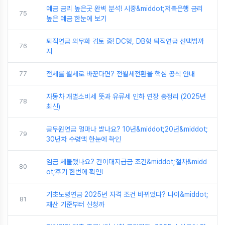
예금 금리 높은곳 완벽 분석! 시중&middot;저축은행 금리
75
높은 예금 한눈에 보기
퇴직연금 의무화 검토 중! DC형, DB형 퇴직연금 선택법까
76
지
77
전세를 월세로 바꾼다면? 전월세전환율 핵심 공식 안내
자동차 개별소비세 뜻과 유류세 인하 연장 총정리 (2025년
78
최신)
공무원연금 얼마나 받나요? 10년&middot;20년&middot;
79
30년차 수령액 한눈에 확인
임금 체불됐나요? 간이대지급금 조건&middot;절차&midd
80
ot;후기 한번에 확인!
기초노령연금 2025년 자격 조건 바뀌었다? 나이&middot;
81
재산 기준부터 신청까