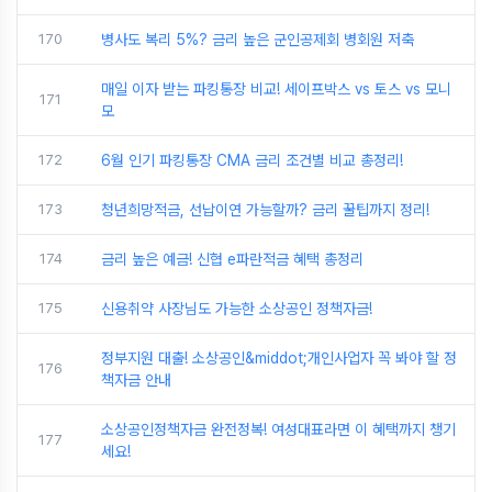
170
병사도 복리 5%? 금리 높은 군인공제회 병회원 저축
매일 이자 받는 파킹통장 비교! 세이프박스 vs 토스 vs 모니
171
모
172
6월 인기 파킹통장 CMA 금리 조건별 비교 총정리!
173
청년희망적금, 선납이연 가능할까? 금리 꿀팁까지 정리!
174
금리 높은 예금! 신협 e파란적금 혜택 총정리
175
신용취약 사장님도 가능한 소상공인 정책자금!
정부지원 대출! 소상공인&middot;개인사업자 꼭 봐야 할 정
176
책자금 안내
소상공인정책자금 완전정복! 여성대표라면 이 혜택까지 챙기
177
세요!