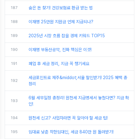
187
숨은 돈 찾기! 건강보험료 환급 받는 법
188
이재명 25만원 지원금 언제 지급되나?
189
2025년 시장 흐름 잡을 경제 키워드 TOP15
190
이재명 부동산공약, 진짜 핵심은 이것!
191
폐업 후 세금 정리, 지금 꼭 챙기세요
세금포인트로 제주&middot;서울 할인받기! 2025 혜택 총
192
정리
6월 세무일정 총정리! 원천세 지급명세서 놓쳤다면? 지금 확
193
인!
194
원천세 신고? 사업자라면 꼭 알아야 할 세금 팁!
195
임대료 낮춘 착한임대인, 세금 840만 원 돌려받기!