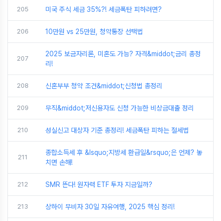
205
미국 주식 세금 35%?! 세금폭탄 피하려면?
206
10만원 vs 25만원, 청약통장 선택법
2025 보금자리론, 미혼도 가능? 자격&middot;금리 총정
207
리!
208
신혼부부 청약 조건&middot;신청법 총정리
209
무직&middot;저신용자도 신청 가능한 비상금대출 정리
210
성실신고 대상자 기준 총정리! 세금폭탄 피하는 절세법
종합소득세 후 &lsquo;지방세 환급일&rsquo;은 언제? 놓
211
치면 손해!
212
SMR 뜬다! 원자력 ETF 투자 지금일까?
213
상하이 무비자 30일 자유여행, 2025 핵심 정리!