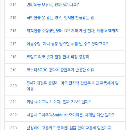
214
반려동물 보유세, 진짜 생기나요?
215
국민연금 못 받는 경우, 일시불 환급받는 법
216
퇴직연금 수령방법부터 IRP 계좌 개설 절차, 세금 혜택까지
217
아동수당, 자녀 통장 넣으면 세금 낼 수도 있다고요?
218
트럼프 타코 뜻과 철강 관세 파장 총정리
219
코스피5000 공약에 증권주가 반응한 이유
SMR 대장주 총정리! 미국 원자력 관련주 지금 주목해야 할
220
이유
221
카뱅 세이프박스 이자, 진짜 2.8% 될까?
222
서울시 모아주택&middot;모아타운, 재개발 대안 될까?
223
삼성페이 교통카드 등록법! 실물 없이 교통비 할인까지