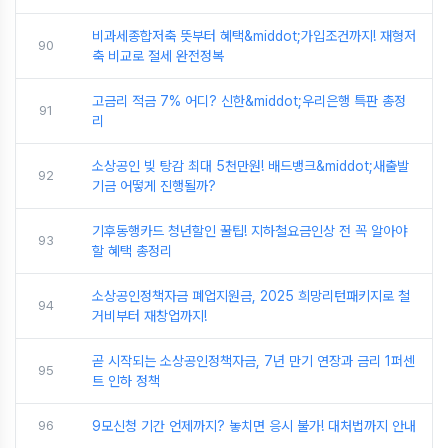
비과세종합저축 뜻부터 혜택&middot;가입조건까지! 재형저
90
축 비교로 절세 완전정복
고금리 적금 7% 어디? 신한&middot;우리은행 특판 총정
91
리
소상공인 빚 탕감 최대 5천만원! 배드뱅크&middot;새출발
92
기금 어떻게 진행될까?
기후동행카드 청년할인 꿀팁! 지하철요금인상 전 꼭 알아야
93
할 혜택 총정리
소상공인정책자금 폐업지원금, 2025 희망리턴패키지로 철
94
거비부터 재창업까지!
곧 시작되는 소상공인정책자금, 7년 만기 연장과 금리 1퍼센
95
트 인하 정책
96
9모신청 기간 언제까지? 놓치면 응시 불가! 대처법까지 안내