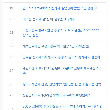
19
권고사직&middot;자진퇴사 실업급여 받는 조건 총정리!
20
에어컨 전기세 절약, 이 설정만 바꾸세요!
고용노동부 정부지원금 총정리! 2025 실업급여&middot;
21
장려금 꿀팁
22
재택근무하면 고용노동부 워라밸장려금 720만 원!
23
공무원 장기재직휴가 제도 총정리! 경조사 휴가까지 한눈에
개인회생 기록 삭제! 1년 만에 지운다? 금융위 제도개선 착
24
수
25
병역특례업체 선정, 산업기능요원 신청 한 번에 끝내는 전략
26
청년일자리도약장려금 2025, 누구에게 해당될까?
2025 고용안정장려금으로 인건비 부담 줄이기! (육아휴직&
27