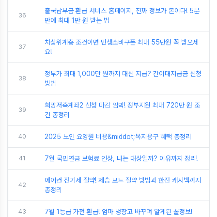
출국납부금 환급 서비스 홈페이지, 진짜 정보가 돈이다! 5분
36
만에 최대 1만 원 받는 법
차상위계층 조건이면 민생소비쿠폰 최대 55만원 꼭 받으세
37
요!
정부가 최대 1,000만 원까지 대신 지급? 간이대지급금 신청
38
방법
희망저축계좌2 신청 마감 임박! 정부지원 최대 720만 원 조
39
건 총정리
40
2025 노인 요양원 비용&middot;복지용구 혜택 총정리
41
7월 국민연금 보험료 인상, 나는 대상일까? 이유까지 정리!
에어컨 전기세 절약! 제습 모드 절약 방법과 한전 캐시백까지
42
총정리
43
7월 1등급 가전 환급! 엄마 냉장고 바꾸며 알게된 꿀정보!