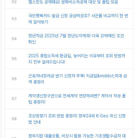
52
헬스장도 공제돼요! 문화비소득공제 대상 및 꿀팁 모음
국민행복카드 발급 신청 궁금하셨죠? 사은품 비교까지 한 번
53
에 알아보기
청년적금 2025년 7월 청년도약계좌! 더욱 강력해진 조건
54
확인
2025 종합소득세 환급일, 늦어지는 이유부터 조회 방법까
55
지 전부 알려드립니다!
근로자녀장려금 반기 신청자 주목! 지급일&middot;최대 금
56
액 총정리
계약갱신청구권으로 전세계약 연장하려면? 계약서 작성 꿀
57
팁 총정리!
조상땅찾기 조회 방법 총정리! 정부24와 K-Geo 최신 신청
58
법 안내
정부지원 대출상품, 비상시 활용 가능한 기초생활수급자 대