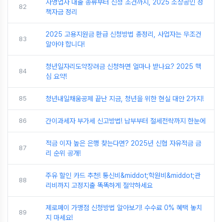
자영업자 대출 종류부터 신청 조건까지, 2025 소상공인 정
82
책자금 정리
2025 고용지원금 환급 신청방법 총정리, 사업자는 무조건
83
알아야 합니다!
청년일자리도약장려금 신청하면 얼마나 받나요? 2025 핵
84
심 요약!
85
청년내일채움공제 끝난 지금, 청년을 위한 현실 대안 2가지!
86
간이과세자 부가세 신고방법! 납부부터 절세전략까지 한눈에
적금 이자 높은 은행 찾는다면? 2025년 신협 자유적금 금
87
리 순위 공개!
주유 할인 카드 추천! 통신비&middot;학원비&middot;관
88
리비까지 고정지출 똑똑하게 절약하세요
제로페이 가맹점 신청방법 알아보기! 수수료 0% 혜택 놓치
89
지 마세요!