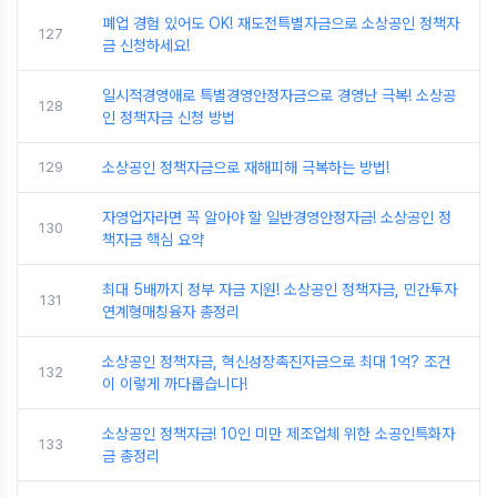
폐업 경험 있어도 OK! 재도전특별자금으로 소상공인 정책자
127
금 신청하세요!
일시적경영애로 특별경영안정자금으로 경영난 극복! 소상공
128
인 정책자금 신청 방법
129
소상공인 정책자금으로 재해피해 극복하는 방법!
자영업자라면 꼭 알아야 할 일반경영안정자금! 소상공인 정
130
책자금 핵심 요약
최대 5배까지 정부 자금 지원! 소상공인 정책자금, 민간투자
131
연계형매칭융자 총정리
소상공인 정책자금, 혁신성장촉진자금으로 최대 1억? 조건
132
이 이렇게 까다롭습니다!
소상공인 정책자금! 10인 미만 제조업체 위한 소공인특화자
133
금 총정리