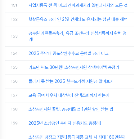
151
사업자등록 전 꼭 비교! 간이과세자와 일반과세자의 모든 것
152
햇살론유스 금리 연 2%! 연체돼도 유지되는 청년 대출 혜택
공무원 가족돌봄휴가, 유급 조건부터 신청서류까지 완벽 정
153
리!
154
2025 주담대 중도상환수수료 은행별 금리 비교
155
카드만 써도 30만원! 소상공인지원 상생페이백 총정리
156
몰라서 못 받는 2025 한부모가정 지원금 알아보기
157
교육 급여 바우처 대상부터 잔액조회까지 한눈에
158
소상공인지원 꿀팁! 공공배달앱 1만원 할인 받는 법
159
2025년 소상공인 무이자 신용카드 총정리!
소상공인 냉장고 지원!1등급 제품 교체 시 최대 160만원까