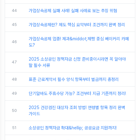
44
가업상속공제 실패 사례! 실패 사례로 보는 추징 위험
45
가업상속공제란? 제도 핵심 요약부터 조건까지 완벽 정리
가업상속공제 업종! 제과&middot;제빵 중심 베이커리 카페
46
도?
2025 소상공인 정책자금 신청 준비중이시라면 꼭 알아야
47
할 필수 서류
48
표준 근로계약서 필수 양식 항목부터 벌금까지 총정리
49
단기알바도 주휴수당 가능? 조건부터 지급 기준까지 정리!
2025 건강검진 대상자 조회 방법! 연령별 항목 정리 완벽
50
가이드
51
소상공인 정책자금 확대&hellip; 공공요금 지원까지!