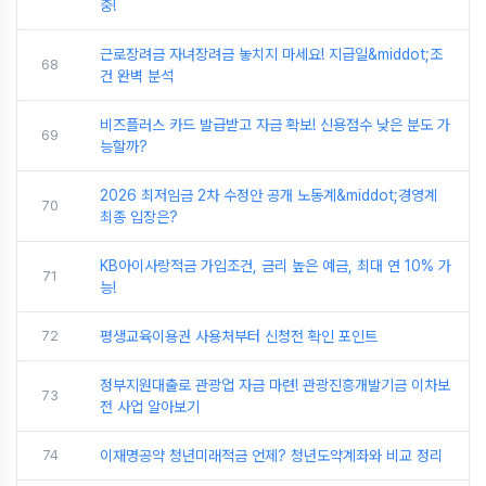
중!
근로장려금 자녀장려금 놓치지 마세요! 지급일&middot;조
68
건 완벽 분석
비즈플러스 카드 발급받고 자금 확보! 신용점수 낮은 분도 가
69
능할까?
2026 최저임금 2차 수정안 공개 노동계&middot;경영계
70
최종 입장은?
KB아이사랑적금 가입조건, 금리 높은 예금, 최대 연 10% 가
71
능!
72
평생교육이용권 사용처부터 신청전 확인 포인트
정부지원대출로 관광업 자금 마련! 관광진흥개발기금 이차보
73
전 사업 알아보기
74
이재명공약 청년미래적금 언제? 청년도약계좌와 비교 정리