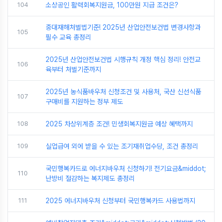
104
소상공인 활력회복지원금, 100만원 지급 조건은?
중대재해처벌법기준! 2025년 산업안전보건법 변경사항과
105
필수 교육 총정리
2025년 산업안전보건법 시행규칙 개정 핵심 정리! 안전교
106
육부터 처벌기준까지
2025년 농식품바우처 신청조건 및 사용처, 국산 신선식품
107
구매비를 지원하는 정부 제도
108
2025 차상위계층 조건! 민생회복지원금 예상 혜택까지
109
실업급여 외에 받을 수 있는 조기재취업수당, 조건 총정리
국민행복카드로 에너지바우처 신청하기! 전기요금&middot;
110
난방비 절감하는 복지제도 총정리
111
2025 에너지바우처 신청부터 국민행복카드 사용법까지