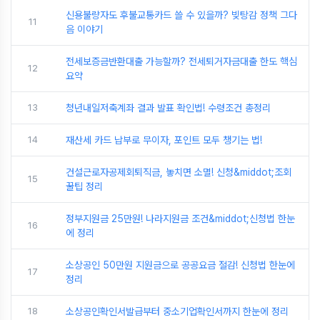
신용불량자도 후불교통카드 쓸 수 있을까? 빚탕감 정책 그다
11
음 이야기
전세보증금반환대출 가능할까? 전세퇴거자금대출 한도 핵심
12
요약
13
청년내일저축계좌 결과 발표 확인법! 수령조건 총정리
14
재산세 카드 납부로 무이자, 포인트 모두 챙기는 법!
건설근로자공제회퇴직금, 놓치면 소멸! 신청&middot;조회
15
꿀팁 정리
정부지원금 25만원! 나라지원금 조건&middot;신청법 한눈
16
에 정리
소상공인 50만원 지원금으로 공공요금 절감! 신청법 한눈에
17
정리
18
소상공인확인서발급부터 중소기업확인서까지 한눈에 정리