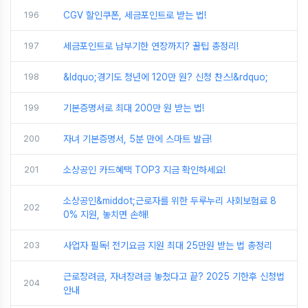
196
CGV 할인쿠폰, 세금포인트로 받는 법!
197
세금포인트로 납부기한 연장까지? 꿀팁 총정리!
198
&ldquo;경기도 청년에 120만 원? 신청 찬스!&rdquo;
199
기본증명서로 최대 200만 원 받는 법!
200
자녀 기본증명서, 5분 만에 스마트 발급!
201
소상공인 카드혜택 TOP3 지금 확인하세요!
소상공인&middot;근로자를 위한 두루누리 사회보험료 8
202
0% 지원, 놓치면 손해!
203
사업자 필독! 전기요금 지원 최대 25만원 받는 법 총정리
근로장려금, 자녀장려금 놓쳤다고 끝? 2025 기한후 신청법
204
안내