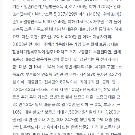
기준 - 일반(1순위)/ 월평균소득 4,317,796원 이하 (120%)- 완화
조건(2순위)/ 월평균소득 5,037,429원 이하 (140%)- 완화조건(3
순위)/ 월평균소득 5,397,246원 이하 (150%)※ 가구원 수가 늘어
날수록 소득 기준도 완화! 자세한 내용은 대출 상담을 통해 확인하세
요!3. 자산 요건- 총자산: 2억 5,400만 원 이하- 자동차가액:
3,803만 원 이하- 주택청약종합저축 가입 필수 월세 보증금 대출
활용하기행복주택에 입주하더라도 초기 보증금이 부담된다면, 월세
보증금 대출을 활용하는 것이 좋습니다.1. 청년 버팀목 전세자금대
출- 대상: 만 19세 ~ 34세 이하 청년 세대주 (예비 세대주 포함)- 소
득요건: 부부합산 연소득 5천만 원 이하- 자산요건: 순자산 3.37억
원 이하- 대출한도: 전세금의 80% 이내, 최대 2억 원- 금리: 연
2.2%~3.3%(우대금리 적용 시 연 1.0%)※ 단독세대주, 창업 청년
등은 추가 우대 가능2. 청년전용 월세 보증금 대출- 보증금 대출 금
리: 연 1.3%- 월세 대출 금리: 월 20만 원 이하 → 0%, 초과 시 →
1.0%- 대출 한도:* 보증금 최대 4,500만 원* 월세 최대 1,200만
원 (월 50만 원 이내 기준, 최대 24개월) 청년 행복 주택 대출 신청
방법1. 주택도시기금 홈페이지 또는 은행 방문2. 자격 및 소득/자산
요건 확인3. 필요 서류 준비 및 제출4. 대출 심사 및 승인 후 지급청