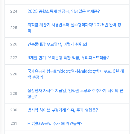
224
2025 종합소득세 환급금, 입금일은 언제쯤?
퇴직금 계산기 사용법부터 실수령액까지! 2025년 완벽 정
225
리
226
건축물대장 무료열람, 이렇게 쉬워요!
227
9개월 만기! 우리은행 특판 적금, 우리퍼스트적금2
국가유공자 항공&middot;열차&middot;택배 무료! 6월 혜
228
택 총정리
삼성전자 자사주 지급일, 임직원 보상과 주주가치 사이의 균
229
형은?
230
방시혁 하이브 부정거래 의혹, 주가 영향은?
231
HD현대중공업 주가 왜 뛰었을까?