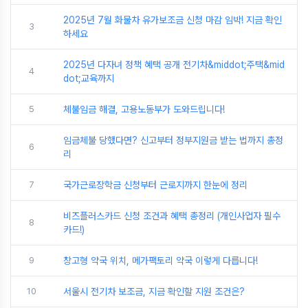
2025년 7월 화물차 유가보조금 신청 마감 임박! 지금 확인
3
하세요
2025년 다자녀 정책 혜택 공개 전기차&middot;주택&mid
4
dot;교육까지
5
체불임금 해결, 고용노동부가 도와드립니다!
임금체불 당했다면? 신고부터 정부지원금 받는 법까지 총정
6
리
7
국가근로장학금 신청부터 근로지까지 한눈에 정리
비즈플러스카드 신청 조건과 혜택 총정리 (개인사업자 필수
8
카드!)
9
창고형 약국 위치, 메가팩토리 약국 이렇게 다릅니다!
10
서울시 전기차 보조금, 지금 확인할 지원 조건은?