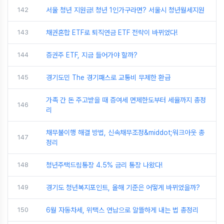
142
서울 청년 지원금! 청년 1인가구라면? 서울시 청년월세지원
143
채권혼합 ETF로 퇴직연금 ETF 전략이 바뀌었다!
144
증권주 ETF, 지금 들어가야 할까?
145
경기도민 The 경기패스로 교통비 무제한 환급
가족 간 돈 주고받을 때 증여세 면제한도부터 세율까지 총정
146
리
채무불이행 해결 방법, 신속채무조정&middot;워크아웃 총
147
정리
148
청년주택드림통장 4.5% 금리 통장 나왔다!
149
경기도 청년복지포인트, 올해 기준은 어떻게 바뀌었을까?
150
6월 자동차세, 위택스 연납으로 알뜰하게 내는 법 총정리