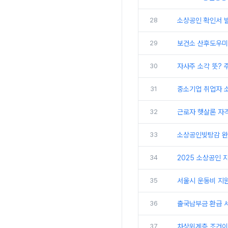
28
소상공인 확인서 
29
보건소 산후도우미 
30
자사주 소각 뜻? 
31
중소기업 취업자 소
32
근로자 햇살론 자격
33
소상공인빚탕감 완벽
34
2025 소상공인 
35
서울시 운동비 지원
36
출국납부금 환급 서
37
차상위계층 조건이