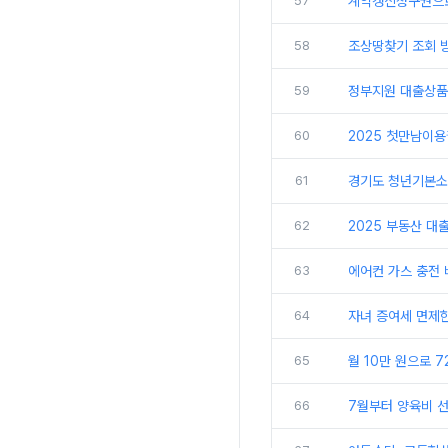
57
계약갱신청구권으로
58
조상땅찾기 조회 방
59
정부지원 대출상품
60
2025 첫만남이용
61
경기도 청년기본소득
62
2025 부동산 대
63
에어컨 가스 충전 
64
자녀 증여세 면제한
65
월 10만 원으로 
66
7월부터 양육비 선