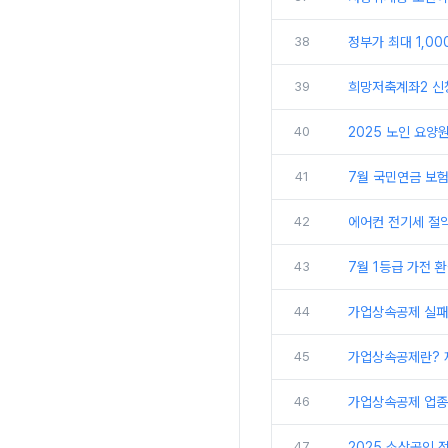
38
정부가 최대 1,0
39
희망저축계좌2 신청
40
2025 노인 요양
41
7월 국민연금 보험
42
에어컨 전기세 절약
43
7월 1등급 가전 
44
가업상속공제 실패 
45
가업상속공제란? 
46
가업상속공제 업종!
47
2025 소상공인 