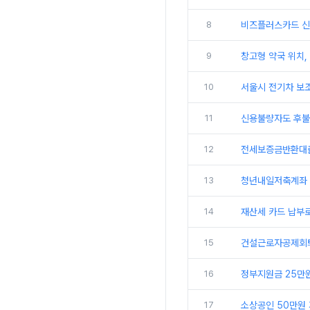
8
비즈플러스카드 신청
9
창고형 약국 위치,
10
서울시 전기차 보조
11
신용불량자도 후불
12
전세보증금반환대출
13
청년내일저축계좌 
14
재산세 카드 납부로
15
건설근로자공제회퇴직
16
정부지원금 25만원
17
소상공인 50만원 