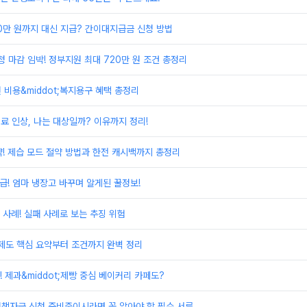
00만 원까지 대신 지급? 간이대지급금 신청 방법
 마감 임박! 정부지원 최대 720만 원 조건 총정리
원 비용&middot;복지용구 혜택 총정리
료 인상, 나는 대상일까? 이유까지 정리!
! 제습 모드 절약 방법과 한전 캐시백까지 총정리
환급! 엄마 냉장고 바꾸며 알게된 꿀정보!
사례! 실패 사례로 보는 추징 위험
제도 핵심 요약부터 조건까지 완벽 정리
 제과&middot;제빵 중심 베이커리 카페도?
정책자금 신청 준비중이시라면 꼭 알아야 할 필수 서류