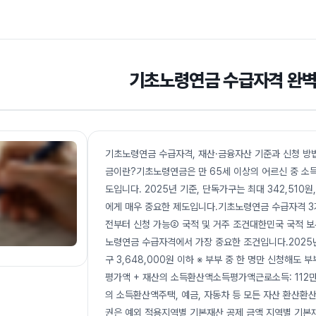
기초노령연금 수급자격 완벽
기초노령연금 수급자격, 재산·금융자산 기준과 신청 방법
금이란?기초노령연금은 만 65세 이상의 어르신 중 소득
도입니다. 2025년 기준, 단독가구는 최대 342,510
에게 매우 중요한 제도입니다.기초노령연금 수급자격 3가
전부터 신청 가능② 국적 및 거주 조건대한민국 국적 
노령연금 수급자격에서 가장 중요한 조건입니다.2025년 
구 3,648,000원 이하 ※ 부부 중 한 명만 신청해
평가액 + 재산의 소득환산액소득평가액근로소득: 112만 
의 소득환산액주택, 예금, 자동차 등 모든 자산 환산환산율
권은 예외 적용지역별 기본재산 공제 금액 지역별 기본재산