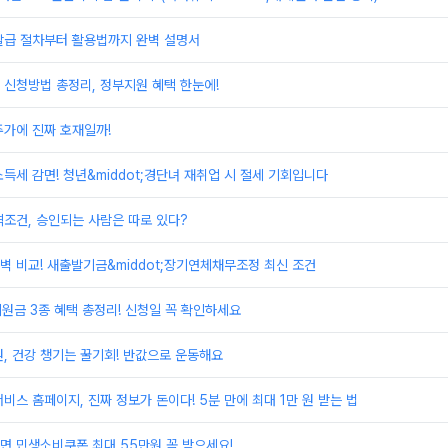
발급 절차부터 활용법까지 완벽 설명서
신청방법 총정리, 정부지원 혜택 한눈에!
주가에 진짜 호재일까!
득세 감면! 청년&middot;경단녀 재취업 시 절세 기회입니다
조건, 승인되는 사람은 따로 있다?
 비교! 새출발기금&middot;장기연체채무조정 최신 조건
지원금 3종 혜택 총정리! 신청일 꼭 확인하세요
, 건강 챙기는 꿀기회! 반값으로 운동해요
비스 홈페이지, 진짜 정보가 돈이다! 5분 만에 최대 1만 원 받는 법
면 민생소비쿠폰 최대 55만원 꼭 받으세요!