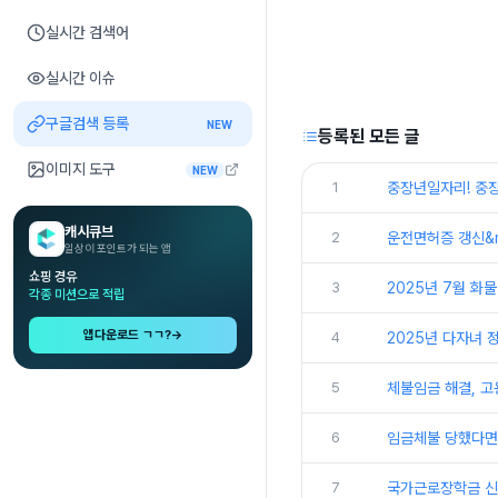
실시간 검색어
실시간 이슈
구글검색 등록
NEW
등록된 모든 글
이미지 도구
NEW
1
중장년일자리! 중
캐시큐브
2
운전면허증 갱신&m
일상이 포인트가 되는 앱
쇼핑 경유
3
2025년 7월 화
각종 미션으로 적립
앱다운로드 ㄱㄱ?
→
4
2025년 다자녀 정
5
체불임금 해결, 
6
임금체불 당했다면
7
국가근로장학금 신