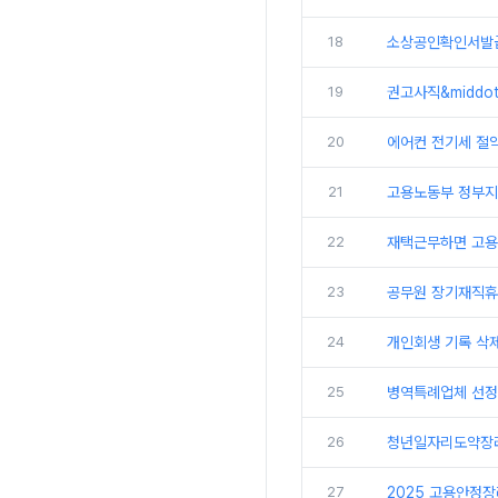
18
소상공인확인서발
19
권고사직&middo
20
에어컨 전기세 절약
21
고용노동부 정부지원
22
재택근무하면 고용
23
공무원 장기재직휴
24
개인회생 기록 삭제
25
병역특례업체 선정,
26
청년일자리도약장려
27
2025 고용안정장